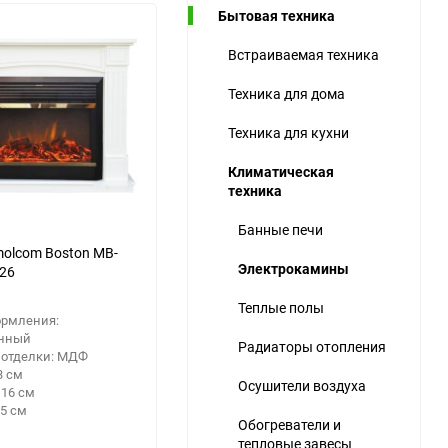
Бытовая техника
ю
Встраиваемая техника
ю
ю
Техника для дома
Техника для кухни
Климатическая
техника
Банные печи
olcom Boston MB-
Электрокамины
26
Теплые полы
ормления:
нный
Радиаторы отопления
 отделки: МДФ
3 см
Осушители воздуха
116 см
35 см
Обогреватели и
тепловые завесы