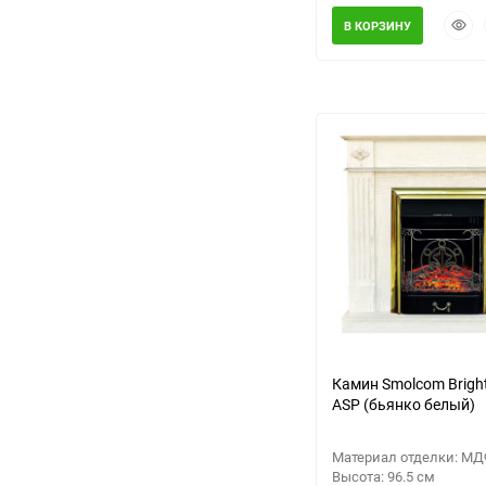
Быст
В КОРЗИНУ
прос
Камин Smolcom Brigh
ASP (бьянко белый)
Материал отделки: М
Высота: 96.5 см