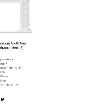
olcom Alioth New
(бьянко белый)
ормления:
нный
 отделки: МДФ
8 см
100 см
30 см
становка: нет
0
₽