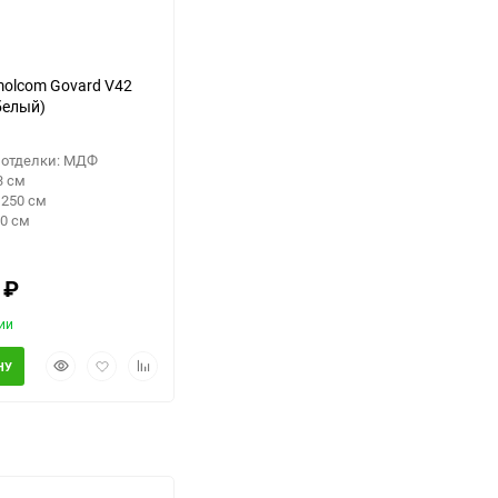
olcom Govard V42
белый)
 отделки: МДФ
3 см
1250 см
30 см
0
₽
ии
Быстрый
Добавить
Добавить
НУ
просмотр
в
к
избранное
сравнению