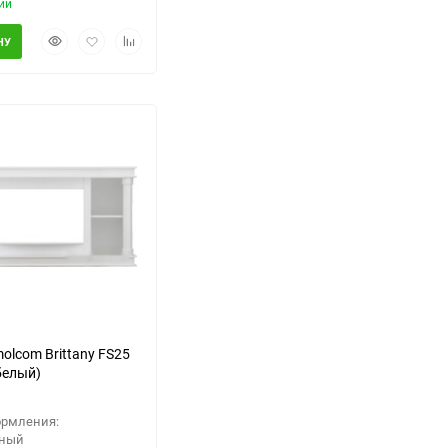
ии
Быстрый
Добавить
Добавить
НУ
просмотр
в
к
избранное
сравнению
olcom Brittany FS25
белый)
ормления:
нный