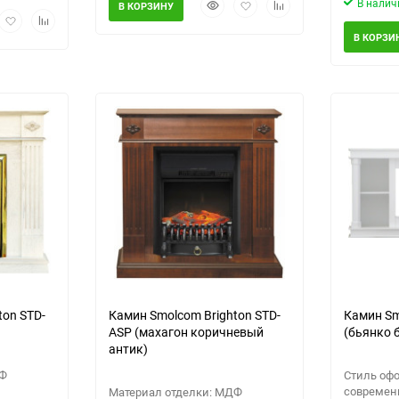
Быстрый
Добавить
Добавить
В налич
В КОРЗИНУ
рый
Добавить
Добавить
просмотр
в
к
мотр
в
к
избранное
сравнению
В КОРЗИ
избранное
сравнению
ton STD-
Камин Smolcom Brighton STD-
Камин Sm
ASP (махагон коричневый
(бьянко 
антик)
ДФ
Стиль оф
совреме
Материал отделки: МДФ