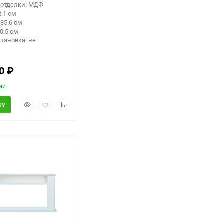
 отделки: МДФ
2.1 см
85.6 см
0.5 см
становка: нет
90
₽
ии
Быстрый
Добавить
Добавить
НУ
просмотр
в
к
избранное
сравнению