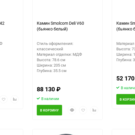
V42
Камин Smolcom Deli V60
Камин Sm
(бьянко белый)
(бьянко 
ДФ
Стиль оформления:
Материал
классический
Высота: 7
Материал отделки: МДФ
Ширина: 
Высота: 78.6 см
Глубина: 
Ширина: 205 см
Глубина: 35.5 см
52 17
88 130
₽
В налич
рый
Добавить
Добавить
В наличии
В КОРЗИ
мотр
в
к
Быстрый
Добавить
Добавить
избранное
сравнению
В КОРЗИНУ
просмотр
в
к
избранное
сравнению