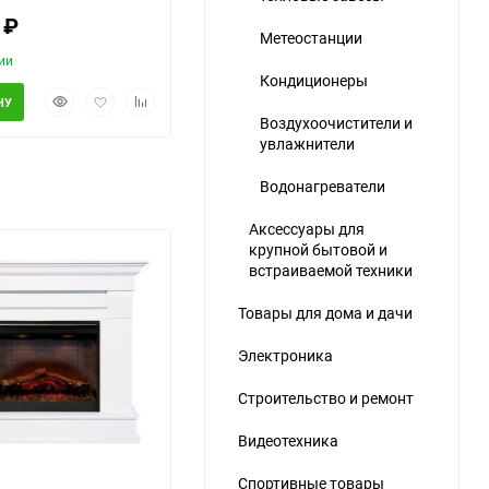
0
₽
Метеостанции
ии
Кондиционеры
Быстрый
Добавить
Добавить
НУ
просмотр
в
к
Воздухоочистители и
избранное
сравнению
увлажнители
ю
Водонагреватели
Аксессуары для
крупной бытовой и
встраиваемой техники
Товары для дома и дачи
Электроника
Строительство и ремонт
Видеотехника
Спортивные товары