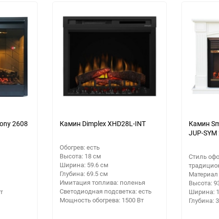
30
Выберите категори
60
Выберите категори
Выберите категори
90
150
ony 2608
Камин Dimplex XHD28L-INT
Камин Sm
JUP-SYM 
Обогрев: есть
Высота: 18 см
Стиль оф
Ширина: 59.6 см
традицио
Глубина: 69.5 см
Материал
Имитация топлива: поленья
Высота: 9
Светодиодная подсветка: есть
т
Ширина: 
Мощность обогрева: 1500 Вт
Глубина: 