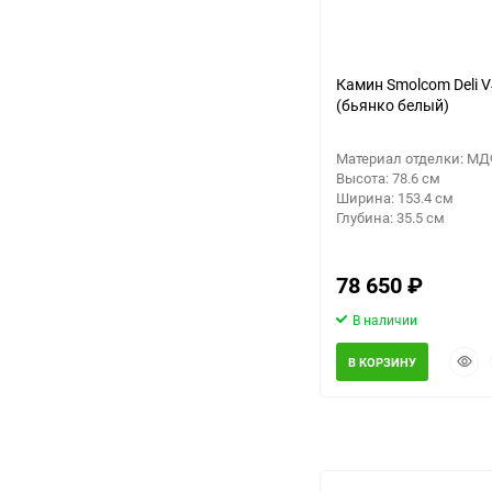
Камин Smolcom Deli 
(бьянко белый)
Материал отделки: М
Высота: 78.6 см
Ширина: 153.4 см
Глубина: 35.5 см
78 650
₽
В наличии
Быст
В КОРЗИНУ
прос