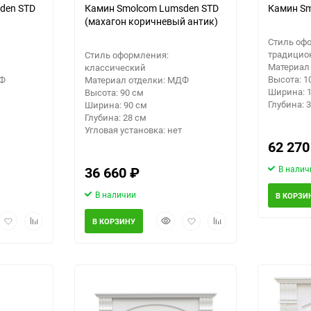
den STD
Камин Smolcom Lumsden STD
Камин Sm
(махагон коричневый антик)
Стиль оф
традицио
Стиль оформления:
Материал
классический
Высота: 1
ДФ
Материал отделки: МДФ
Ширина: 1
Высота: 90 см
Глубина: 3
Ширина: 90 см
Глубина: 28 см
Угловая установка: нет
62 27
36 660
₽
В налич
В наличии
В КОРЗИ
рый
Добавить
Добавить
Быстрый
Добавить
Добавить
В КОРЗИНУ
мотр
в
к
просмотр
в
к
избранное
сравнению
избранное
сравнению