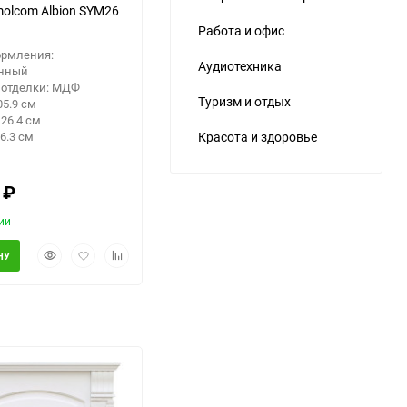
olcom Albion SYM26
Работа и офис
ормления:
Аудиотехника
нный
 отделки: МДФ
Туризм и отдых
05.9 см
26.4 см
6.3 см
Красота и здоровье
0
₽
ии
Быстрый
Добавить
Добавить
НУ
просмотр
в
к
избранное
сравнению