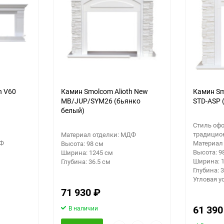
n V60
Камин Smolcom Alioth New
Камин Sm
MB/JUP/SYM26 (бьянко
STD-ASP 
белый)
Стиль оф
традицио
Материал отделки: МДФ
ДФ
Материал
Высота: 98 см
Высота: 9
Ширина: 1245 см
Ширина: 
Глубина: 36.5 см
Глубина: 
Угловая у
71 930
₽
61 39
В наличии