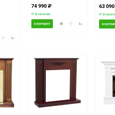
74 990
₽
63 09
В наличии
В налич
Быстрый
Добавить
Добавить
В КОРЗИНУ
В КОРЗИ
просмотр
в
к
избранное
сравнению
рый
Добавить
Добавить
Выберите категори
мотр
в
к
избранное
сравнению