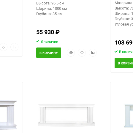
Материал
Высота: 96.5 см
Высота: 7
Ширина: 1000 см
Ширина: 1
Глубина: 35 см
Глубина: 3
Угловая у
55 930
₽
103 6
В наличии
рый
Добавить
Добавить
мотр
в
к
Быстрый
Добавить
Добавить
В налич
В КОРЗИНУ
избранное
сравнению
просмотр
в
к
избранное
сравнению
В КОРЗИ