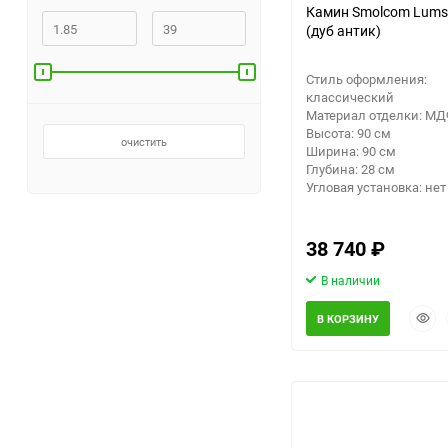
Камин Smolcom Lums
(дуб антик)
Заточные станки (точила)
Стиль оформления:
Дровоколы
классический
Материал отделки: М
Высота: 90 см
очистить
Грузоподъемное
Ширина: 90 см
оборудование
Глубина: 28 см
Угловая установка: нет
Гидроаккумуляторы и
расширительные баки
38 740
₽
Вытяжная вентиляция
В наличии
Быст
В КОРЗИНУ
Вибротехника
прос
Бетономешалки
Бензоинструмент