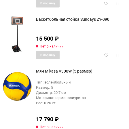
Добавить
Добави
В корзину
в
к
избранное
сравне
Баскетбольная стойка Sundays ZY-090
15 500
₽
Нет в наличии
Добавить
Добави
В корзину
в
к
избранное
сравне
Мяч Mikasa V300W (5 размер)
Тип: волейбольный
Размер: 5
Диаметр: 20.7 см
Материал: термополиуретан
Вес: 0.26 кг
17 790
₽
Нет в наличии