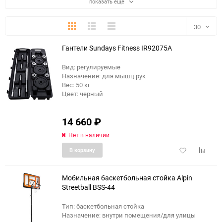
показать еще
Плитка
Подробно
Компактно
30
Гантели Sundays Fitness IR92075A
30
Вид: регулируемые
60
Назначение: для мышц рук
Вес: 50 кг
90
Цвет: черный
150
14 660
₽
Нет в наличии
Добавить
Добави
В корзину
в
к
избранное
сравне
Мобильная баскетбольная стойка Alpin
Streetball BSS-44
Тип: баскетбольная стойка
еще 3 фото
Назначение: внутри помещения/для улицы