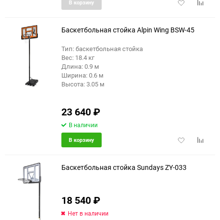
Добавить
Добави
В корзину
в
к
избранное
сравне
Баскетбольная стойка Alpin Wing BSW-45
Тип: баскетбольная стойка
Вес: 18.4 кг
еще 1 фото
Длина: 0.9 м
Ширина: 0.6 м
Высота: 3.05 м
23 640
₽
В наличии
Добавить
Добави
В корзину
в
к
избранное
сравне
Баскетбольная стойка Sundays ZY-033
18 540
₽
Нет в наличии