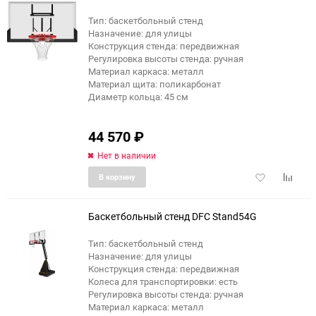
Тип: баскетбольный стенд
Назначение: для улицы
Конструкция стенда: передвижная
Регулировка высоты стенда: ручная
Материал каркаса: металл
Материал щита: поликарбонат
Диаметр кольца: 45 см
44 570
₽
Нет в наличии
Добавить
Добави
В корзину
в
к
избранное
сравне
Баскетбольный стенд DFC Stand54G
Тип: баскетбольный стенд
Назначение: для улицы
еще 2 фото
Конструкция стенда: передвижная
Колеса для транспортировки: есть
Регулировка высоты стенда: ручная
Материал каркаса: металл