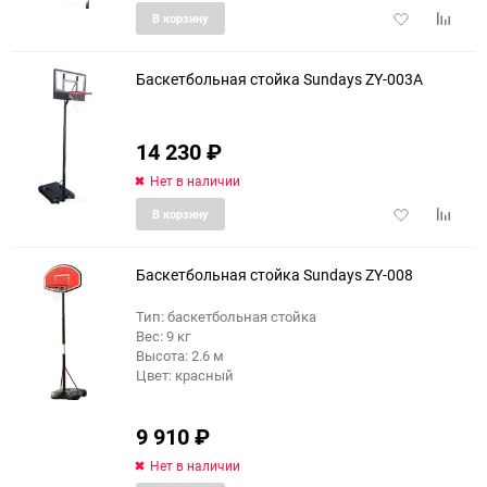
Добавить
Добави
В корзину
в
к
избранное
сравне
Баскетбольная стойка Sundays ZY-003A
14 230
₽
Нет в наличии
Добавить
Добави
В корзину
в
к
избранное
сравне
Баскетбольная стойка Sundays ZY-008
Тип: баскетбольная стойка
Вес: 9 кг
Высота: 2.6 м
Цвет: красный
9 910
₽
Нет в наличии