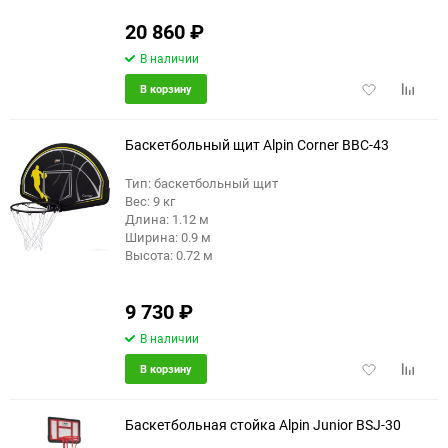
20 860
₽
В наличии
Добавить
Добави
В корзину
в
к
избранное
сравне
Баскетбольный щит Alpin Corner BBC-43
Тип: баскетбольный щит
Вес: 9 кг
Длина: 1.12 м
Ширина: 0.9 м
Высота: 0.72 м
9 730
₽
В наличии
Добавить
Добави
В корзину
в
к
избранное
сравне
Баскетбольная стойка Alpin Junior BSJ-30