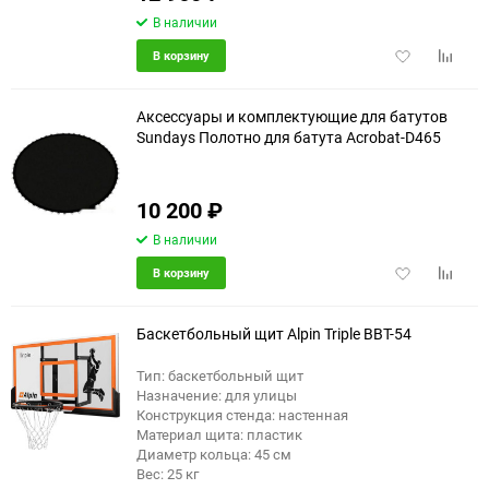
В наличии
Добавить
Добави
В корзину
в
к
избранное
сравне
Аксессуары и комплектующие для батутов
Sundays Полотно для батута Acrobat-D465
10 200
₽
В наличии
Добавить
Добави
В корзину
в
к
избранное
сравне
Баскетбольный щит Alpin Triple BBT-54
Тип: баскетбольный щит
Назначение: для улицы
Конструкция стенда: настенная
Материал щита: пластик
Диаметр кольца: 45 см
Вес: 25 кг