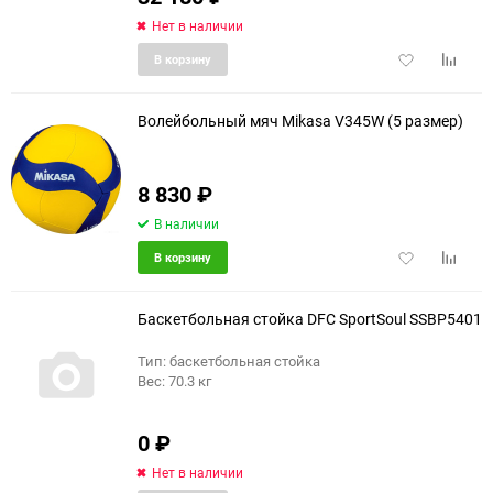
Нет в наличии
Добавить
Добави
В корзину
в
к
избранное
сравне
Волейбольный мяч Mikasa V345W (5 размер)
8 830
₽
В наличии
Добавить
Добави
В корзину
в
к
избранное
сравне
Баскетбольная стойка DFC SportSoul SSBP5401
Тип: баскетбольная стойка
Вес: 70.3 кг
0
₽
Нет в наличии