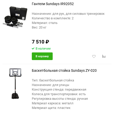
Гантели Sundays IR92052
Назначение: для рук, для силовых тренировок
Количество в комплекте: 2
Материал: сталь
Вес: 20 кг
7 510
₽
В наличии
Добавить
Добави
В корзину
в
к
избранное
сравне
Баскетбольная стойка Sundays ZY-020
Тип: баскетбольная стойка
Назначение: для улицы
еще 1 фото
Конструкция стенда: передвижная
Колеса для транспортировки: есть
Регулировка высоты стенда: ручная
Материал каркаса: металл
Материал щита: пластик