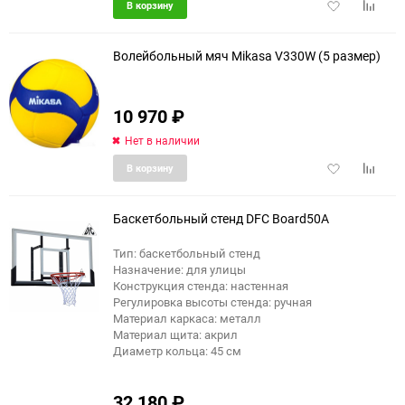
Добавить
Добави
В корзину
в
к
избранное
сравне
Волейбольный мяч Mikasa V330W (5 размер)
10 970
₽
Нет в наличии
Добавить
Добави
В корзину
в
к
избранное
сравне
Баскетбольный стенд DFC Board50A
Тип: баскетбольный стенд
Назначение: для улицы
Конструкция стенда: настенная
Регулировка высоты стенда: ручная
Материал каркаса: металл
Материал щита: акрил
Диаметр кольца: 45 см
32 180
₽