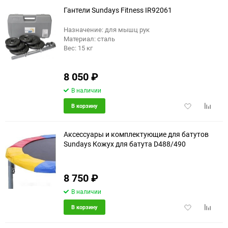
избранное
сравне
Гантели Sundays Fitness IR92061
Назначение: для мышц рук
Материал: сталь
Вес: 15 кг
8 050
₽
В наличии
Добавить
Добави
В корзину
в
к
избранное
сравне
Аксессуары и комплектующие для батутов
Sundays Кожух для батута D488/490
8 750
₽
В наличии
Добавить
Добави
В корзину
в
к
избранное
сравне