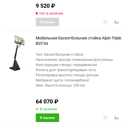
9 520
₽
Нет в наличии
Добавить
Добави
В корзину
в
к
избранное
сравне
Мобильная баскетбольная стойка Alpin Triple
BST-54
Тип: баскетбольная стойка
еще 4 фото
Назначение: внутри помещения/для улицы
Конструкция стенда: передвижная
Колеса для транспортировки: есть
Регулировка высоты стенда: ручная
Материал щита: поликарбонат
Мин. Высота кольца: 230 см
64 070
₽
В наличии
Добавить
Добави
В корзину
в
к