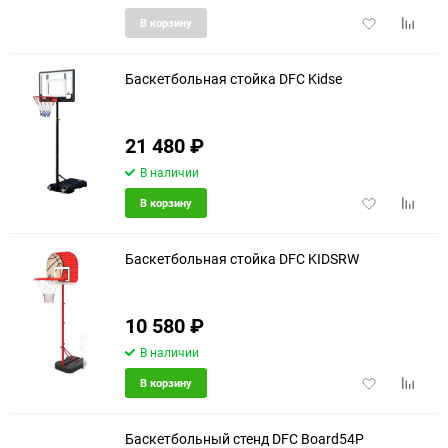
Добавить
Добави
В корзину
в
к
избранное
сравне
Баскетбольная стойка DFC Kidse
21 480
₽
В наличии
Добавить
Добави
В корзину
в
к
избранное
сравне
Баскетбольная стойка DFC KIDSRW
10 580
₽
В наличии
Добавить
Добави
В корзину
в
к
избранное
сравне
Баскетбольный стенд DFC Board54P