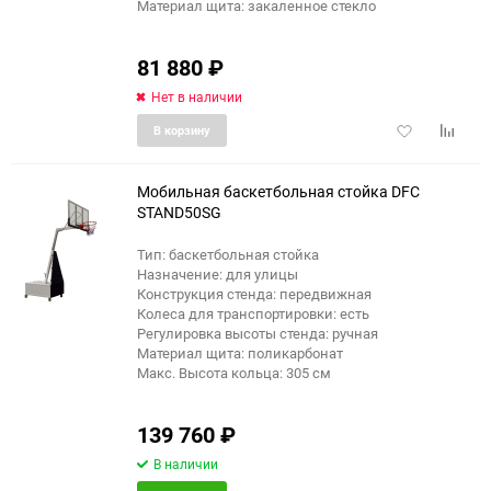
Материал щита: закаленное стекло
81 880
₽
Нет в наличии
Добавить
Добави
В корзину
в
к
избранное
сравне
Мобильная баскетбольная стойка DFC
STAND50SG
Тип: баскетбольная стойка
еще 1 фото
Назначение: для улицы
Конструкция стенда: передвижная
Колеса для транспортировки: есть
Регулировка высоты стенда: ручная
Материал щита: поликарбонат
Макс. Высота кольца: 305 см
139 760
₽
В наличии