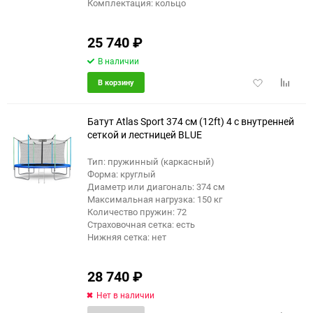
Комплектация: кольцо
25 740
₽
В наличии
Добавить
Добави
В корзину
в
к
избранное
сравне
Батут Atlas Sport 374 см (12ft) 4 с внутренней
сеткой и лестницей BLUE
Тип: пружинный (каркасный)
Форма: круглый
Диаметр или диагональ: 374 см
Максимальная нагрузка: 150 кг
Количество пружин: 72
Страховочная сетка: есть
Нижняя сетка: нет
28 740
₽
Нет в наличии