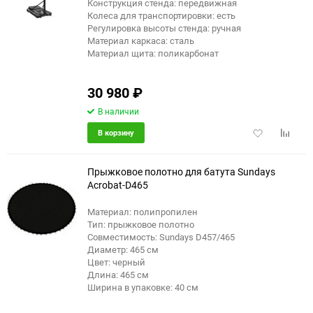
Конструкция стенда: передвижная
Колеса для транспортировки: есть
Регулировка высоты стенда: ручная
Материал каркаса: сталь
Материал щита: поликарбонат
30 980
₽
В наличии
Добавить
Добави
В корзину
в
к
избранное
сравне
Прыжковое полотно для батута Sundays
Acrobat-D465
Материал: полипропилен
Тип: прыжковое полотно
Совместимость: Sundays D457/465
Диаметр: 465 см
Цвет: черный
Длина: 465 см
Ширина в упаковке: 40 см