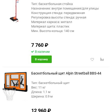
Тип: баскетбольная стойка
Назначение: внутри помещения/для улицы
Конструкция стенда: передвижная
Регулировка высоты стенда: ручная
Материал каркаса: металл
Материал щита: пластик
Мин. Высота кольца: 140 см
7 760
₽
В наличии
Добавить
Добави
В корзину
в
к
избранное
сравне
Баскетбольный щит Alpin Streetball BBS-44
Тип: баскетбольный щит
Вес: 11 кг
Длина: 1.1 м
Ширина: 0.9 м
12 960
₽