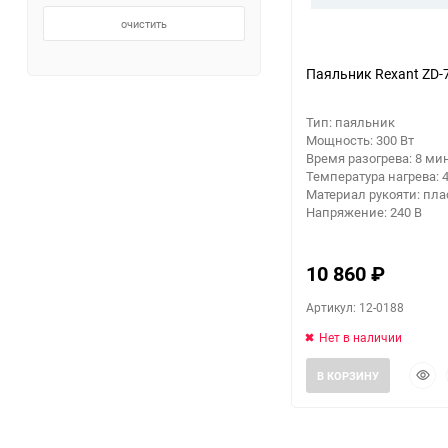
очистить
Помпы
Паяльник Rexant ZD-
Пневматический
инструмент
Тип: паяльник
Мощность: 300 Вт
Время разогрева: 8 ми
Плитка
Температура нагрева: 4
Материал рукояти: пла
Насосы бытовые
Напряжение: 240 В
Компрессоры
10 860
₽
Артикул: 12-0188
Климатическая техника
Нет в наличии
Измерительный
Быст
инструмент
В КОРЗИНУ
прос
Измерительное
оборудование