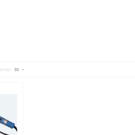
Выберите категори
Выберите категори
Выберите категори
но
ол-во:
30
30
60
90
150