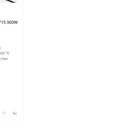
715 300W
н
Выберите категори
00 °С
стик
рый
Добавить
Добавить
мотр
в
к
избранное
сравнению