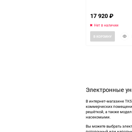
Заточные станки (точила)
17 920
₽
Нет в наличии
Дровоколы
Быст
В КОРЗИНУ
прос
Грузоподъемное
оборудование
Гидроаккумуляторы и
расширительные баки
Вытяжная вентиляция
Электронные ун
Вибротехника
В интернет-магазине TK
коммерческих помещений
Бетономешалки
решёткой, а также моде
насекомыми.
Бензоинструмент
Вы можете выбрать элек
потолочный или напольн