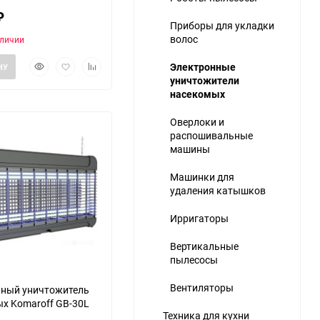
₽
Приборы для укладки
волос
аличии
Быстрый
Добавить
Добавить
Электронные
НУ
просмотр
в
к
уничтожители
избранное
сравнению
насекомых
ю
Оверлоки и
распошивальные
машины
Машинки для
удаления катышков
Ирригаторы
Вертикальные
пылесосы
Вентиляторы
нный уничтожитель
х Komaroff GB-30L
Техника для кухни