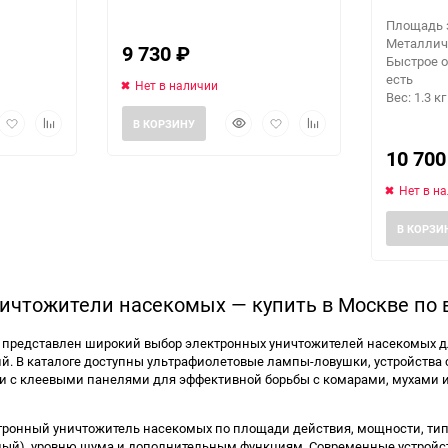
Площадь 
Металличе
9 730
₽
Быстрое 
есть
Нет в наличии
Вес: 1.3 кг
рый
Добавить
Добавить
Быстрый
Добавить
Добавить
В КОРЗИНУ
мотр
в
к
просмотр
в
к
10 70
избранное
сравнению
избранное
сравнению
Нет в н
В КОРЗИ
ичтожители насекомых — купить в Москве по 
5 представлен широкий выбор электронных уничтожителей насекомых дл
. В каталоге доступны ультрафиолетовые лампы-ловушки, устройства 
ли с клеевыми панелями для эффективной борьбы с комарами, мухами
тронный уничтожитель насекомых по площади действия, мощности, типу
ый), уровню шума и дополнительным функциям. Современные устройс