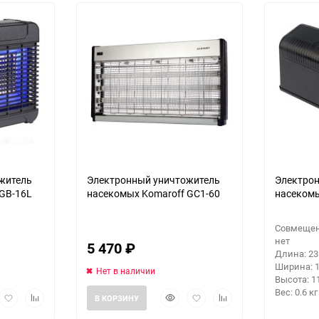
30
Выберите категори
60
Выберите категори
Выберите категори
90
150
житель
Электронный уничтожитель
Электро
 GB-16L
насекомых Komaroff GC1-60
насекомы
Совмещен
нет
5 470
₽
Длина: 23
Ширина: 1
Нет в наличии
Высота: 1
Вес: 0.6 кг
рый
Добавить
Добавить
Быстрый
Добавить
Добавить
В КОРЗИНУ
мотр
в
к
просмотр
в
к