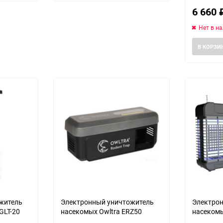
избранное
сравнению
избранное
сравнению
6 660
Нет в н
В КОРЗИ
Выберите категори
еще 4 фото
житель
Электронный уничтожитель
Электро
GLT-20
насекомых Owltra ERZ50
насекомы