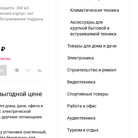
защиты: 300 м2
Климатическая техника
ский корпус: нет
обслуживание поддона:
Аксессуары для
крупной бытовой и
встраиваемой техники
Товары для дома и дачи
0
₽
Электроника
аличии
Быстрый
Добавить
Добавить
Строительство и ремонт
НУ
просмотр
в
к
избранное
сравнению
Видеотехника
выгодной цене
Спортивные товары
Работа и офис
я дома, дачи, офиса и
с электрической
 и другими летающими
Аудиотехника
Туризм и отдых
 установки (настенный,
тва безопасны для