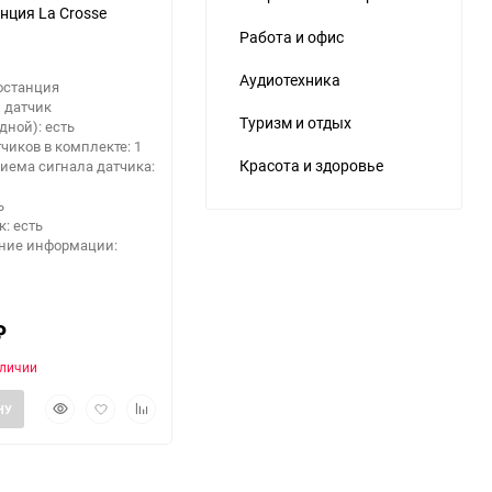
нция La Crosse
Работа и офис
Аудиотехника
останция
 датчик
Туризм и отдых
дной): есть
чиков в комплекте: 1
Красота и здоровье
иема сигнала датчика:
ь
: есть
ние информации:
₽
аличии
Быстрый
Добавить
Добавить
НУ
просмотр
в
к
избранное
сравнению