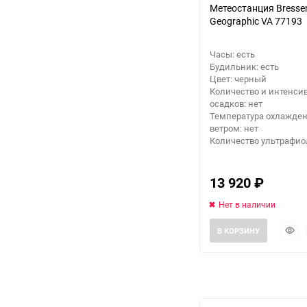
Метеостанция Bresser
Geographic VA 77193
Заточные станки (точила)
Часы: есть
Дровоколы
Будильник: есть
Цвет: черный
Количество и интенси
Грузоподъемное
осадков: нет
оборудование
Температура охлажде
ветром: нет
Количество ультрафиол
Гидроаккумуляторы и
расширительные баки
13 920
₽
Вытяжная вентиляция
Нет в наличии
Вибротехника
Быст
В КОРЗИНУ
прос
Бетономешалки
Бензоинструмент