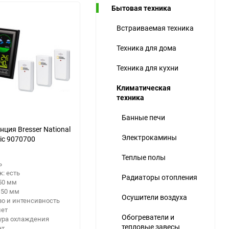
Бытовая техника
ю
Встраиваемая техника
ю
ю
Техника для дома
Техника для кухни
Климатическая
техника
Банные печи
нция Bresser National
Электрокамины
ic 9070700
Теплые полы
ь
: есть
Радиаторы отопления
50 мм
150 мм
Осушители воздуха
о и интенсивность
нет
Обогреватели и
ура охлаждения
тепловые завесы
ет