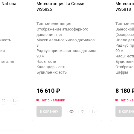
 National
Метеостанция La Crosse
Метеоста
WS6825
WS6818
Тип: метеостанция
Тип: мете
Отображение атмосферного
Выносной
давления: нет
(беспрово
вность
Максимальное число датчиков:
Число дат
3
Радиус пр
ния
Радиус приема сигнала датчика:
90 м
90 м
Часы: ест
ета: нет
Часы: есть
Будильник
Календарь: есть
Отображе
Будильник: есть
цифры
16 610
₽
8 180
рый
Добавить
Добавить
Нет в наличии
Нет в н
мотр
в
к
Быстрый
Добавить
Добавить
избранное
сравнению
В КОРЗИНУ
В КОРЗИ
просмотр
в
к
избранное
сравнению