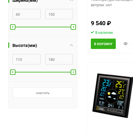
Ширина(мм)
ветром: нет
Помпы
9 540
₽
Пневматический
В наличии
инструмент
Быст
В КОРЗИНУ
Высота(мм)
Плитка
прос
Насосы бытовые
Компрессоры
Климатическая техника
очистить
Измерительный
инструмент
Измерительное
оборудование