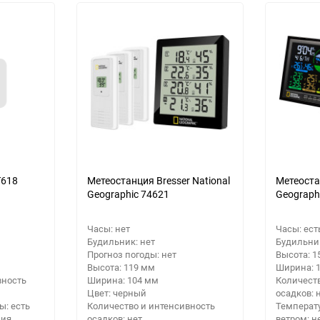
30
Выберите категори
60
Выберите категори
Выберите категори
90
еще 12 фото
150
T618
Метеостанция Bresser National
Метеоста
Geographic 74621
Geograph
Часы: нет
Часы: ест
Будильник: нет
Будильник
Прогноз погоды: нет
Высота: 1
Высота: 119 мм
Ширина: 
вность
Ширина: 104 мм
Количеств
Цвет: черный
осадков: 
ы: есть
Количество и интенсивность
Температ
ния
осадков: нет
ветром: н