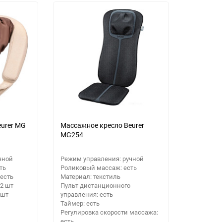
Выберите категори
Выберите категори
Выберите категори
urer MG
Массажное кресло Beurer
MG254
чной
Режим управления: ручной
ть
Роликовый массаж: есть
есть
Материал: текстиль
2 шт
Пульт дистанционного
 шт
управления: есть
Таймер: есть
Регулировка скорости массажа:
есть