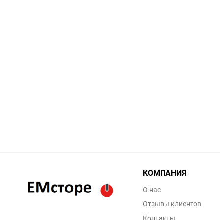
Заточные станки (точила)
Дровоколы
Грузоподъемное
оборудование
Гидроаккумуляторы и
расширительные баки
Вытяжная вентиляция
Вибротехника
КОМПАНИЯ
Бетономешалки
О нас
Отзывы клиентов
Бензоинструмент
Контакты