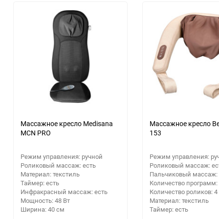
Расходные материалы
30
Аксессуары для крупной
Парковочные радары
Электрика и свет
Приемники цифрового ТВ
бытовой и встраиваемой
Посуда, кухонная утварь
60
техники
Кронштейны
Стройматериалы
Кабели для AV-аппаратуры
Освещение
90
Гаджеты
Строительный
Информационные панели
150
Новый год
инструмент
Видеонаблюдение
Звуковые панели и колонки
Дача, сад и огород
Станки
для телевизора
Аксессуары
Бытовая химия
Сварочное оборудование
Домашние кинотеатры
Массажное кресло Medisana
Массажное кресло Be
MCN PRO
153
Аккумуляторные батарейки
Сантехника
Аксессуары для экшн-камер
Режим управления: ручной
Режим управления: ру
GPS навигаторы
Роликовый массаж: есть
Роликовый массаж: ес
Ручной инструмент
Материал: текстиль
Пальчиковый массаж: 
Таймер: есть
Количество программ: 
Инфракрасный массаж: есть
Количество роликов: 4
Расходные материалы
Мощность: 48 Вт
Материал: текстиль
Ширина: 40 см
Таймер: есть
Распиловочные станки