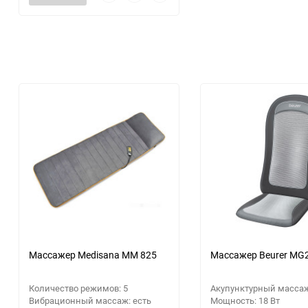
просмотр
в
к
избранное
сравнению
Аккумуляторный
инструмент
Массажер Medisana MM 825
Массажер Beurer MG
Количество режимов: 5
Акупунктурный массаж
Вибрационный массаж: есть
Мощность: 18 Вт