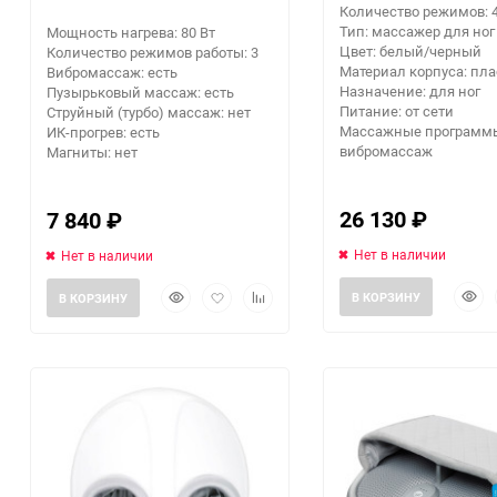
Количество режимов: 
Тип: массажер для ног
Мощность нагрева: 80 Вт
Помпы
Цвет: белый/черный
Количество режимов работы: 3
Материал корпуса: пла
Вибромассаж: есть
Назначение: для ног
Пузырьковый массаж: есть
Пневматический
Питание: от сети
Струйный (турбо) массаж: нет
инструмент
Массажные программ
ИК-прогрев: есть
вибромассаж
Магниты: нет
Плитка
26 130
₽
7 840
₽
Насосы бытовые
Нет в наличии
Нет в наличии
Компрессоры
Быст
Быстрый
Добавить
Добавить
В КОРЗИНУ
В КОРЗИНУ
прос
просмотр
в
к
избранное
сравнению
Климатическая техника
Измерительный
инструмент
Измерительное
оборудование