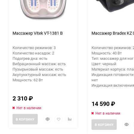
Массажер Vitek VT-1381 B
Массажер Bradex KZ 
Количество режимов: 3
Количество режимов: 
Количество насадок: 2
Мощность: 40 Вт
Подогрев дна: есть
Тип: массажер для ног
Вибрационный массаж: есть
Цвет: черный
Пузырьковый массаж: есть
Материал корпуса: пла
Акупунктурный массаж: есть
Индикация готовности 
Мощность: 62 Вт
нет
Индикация включения:
2 310
₽
14 590
₽
Нет в наличии
Нет в наличии
Быстрый
Добавить
Добавить
В КОРЗИНУ
Быст
просмотр
в
к
В КОРЗИНУ
прос
избранное
сравнению