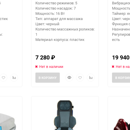
4
Количество режимов: 5
Вибрацио
Количество насадок: 7
Мощность:
Мощность: 16 Вт
Таймер: е
стик
Тип: аппарат для массажа
Цвет: че
Цвет: черный
Функция о
Количество массажных роликов:
Назначени
ы:
1
Регулиров
Материал корпуса: пластик
есть
Выберите категори
7 280
₽
19 94
Нет в наличии
Нет в н
рый
Добавить
Добавить
Быстрый
Добавить
Добавить
В КОРЗИНУ
В КОРЗИ
мотр
в
к
просмотр
в
к
избранное
сравнению
избранное
сравнению