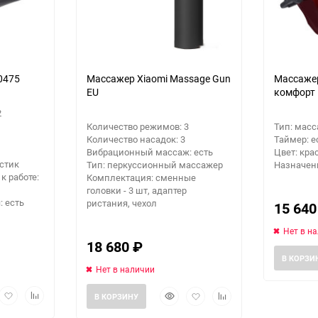
0475
Массажер Xiaomi Massage Gun
Массажер
EU
комфорт 
2
Количество режимов: 3
Тип: масс
Количество насадок: 3
Таймер: е
Вибрационный массаж: есть
Цвет: кр
стик
Тип: перкуссионный массажер
Назначени
к работе:
Комплектация: сменные
головки - 3 шт, адаптер
 есть
ристания, чехол
15 64
Нет в н
18 680
₽
В КОРЗИ
Нет в наличии
рый
Добавить
Добавить
Быстрый
Добавить
Добавить
В КОРЗИНУ
мотр
в
к
просмотр
в
к