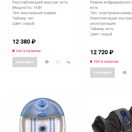
Расслабляющий массаж: есть
Режим инфракрасного 
Мощность: 14 Вт
есть
Тип: массажный коврик
Тип: электромассажер 
Таймер: нет
Комплектация: инстру
Цвет: серый
эксплуатации
Таймер: есть
Цвет: серый
12 380
₽
12 720
₽
Нет в наличии
Быстрый
Добавить
Добавить
Нет в наличии
В КОРЗИНУ
просмотр
в
к
Быст
избранное
сравнению
В КОРЗИНУ
прос
еще 5 фото