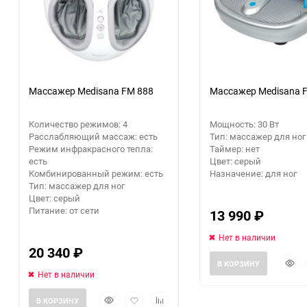
Заточные станки (точила)
Дровоколы
Массажер Medisana FM 888
Массажер Medisana 
Грузоподъемное
оборудование
Количество режимов: 4
Мощность: 30 Вт
Расслабляющий массаж: есть
Тип: массажер для ног
Гидроаккумуляторы и
Режим инфракрасного тепла:
Таймер: нет
расширительные баки
есть
Цвет: серый
Комбинированный режим: есть
Назначение: для ног
Тип: массажер для ног
Вытяжная вентиляция
Цвет: серый
Питание: от сети
13 990
₽
Вибротехника
Нет в наличии
20 340
₽
Бетономешалки
Быст
В КОРЗИНУ
прос
Нет в наличии
Бензоинструмент
Быстрый
Добавить
Добавить
В КОРЗИНУ