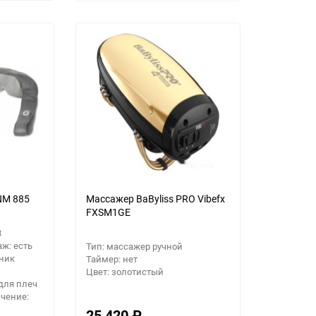
избранное
сравнению
избранное
сравнению
NM 885
Массажер BaByliss PRO Vibefx
FXSM1GE
3
ж: есть
Тип: массажер ручной
ник
Таймер: нет
Цвет: золотистый
для плеч
чение:
25 420
₽