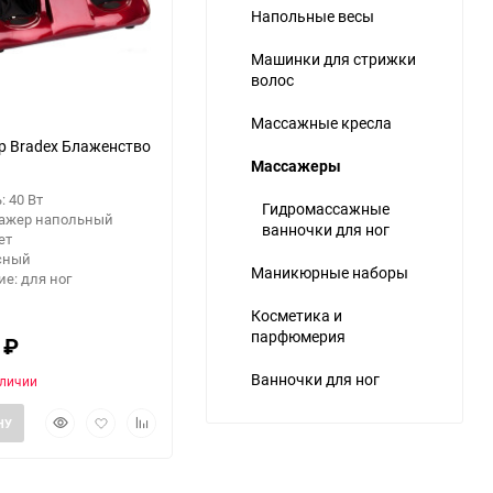
Напольные весы
Машинки для стрижки
волос
Массажные кресла
 Bradex Блаженство
Массажеры
 40 Вт
Гидромассажные
сажер напольный
ванночки для ног
ет
асный
Маникюрные наборы
е: для ног
Косметика и
парфюмерия
0
₽
Ванночки для ног
аличии
Быстрый
Добавить
Добавить
НУ
просмотр
в
к
избранное
сравнению