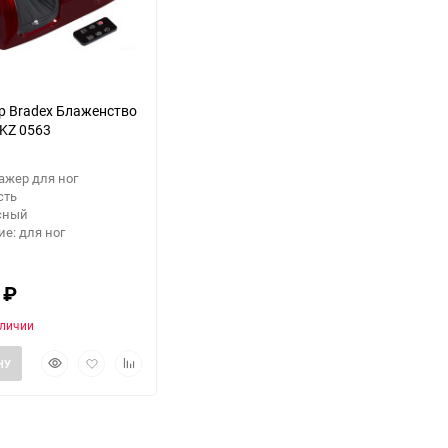
 Bradex Блаженство
KZ 0563
ажер для ног
сть
асный
е: для ног
0
₽
аличии
Быстрый
Добавить
Добавить
НУ
просмотр
в
к
избранное
сравнению