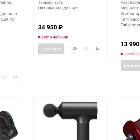
тепла:
Таймер: есть
Расслабл
Назначение: для ног
Мощность:
для тела
Комбинир
кция по
Тип: мас
Таймер: е
34 950
₽
Нет в наличии
13 99
Быстрый
Добавить
Добавить
В КОРЗИНУ
просмотр
в
к
Нет в н
избранное
сравнению
В КОРЗИ
рый
Добавить
Добавить
мотр
в
к
избранное
сравнению
еще 7 фото