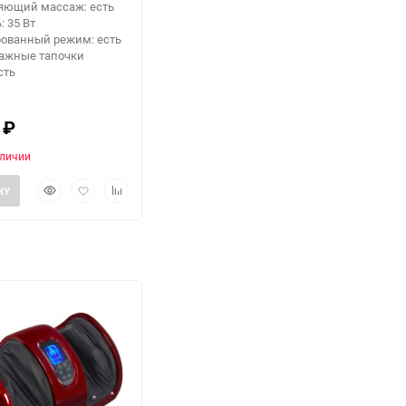
яющий массаж: есть
 35 Вт
ованный режим: есть
сажные тапочки
сть
0
₽
аличии
Быстрый
Добавить
Добавить
НУ
просмотр
в
к
избранное
сравнению
еще 3 фото