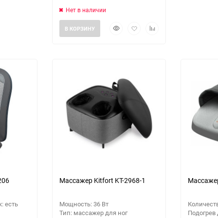
Нет в наличии
Быстрый
Добавить
Добавить
В КОРЗИНУ
просмотр
в
к
избранное
сравнению
206
Массажер Kitfort KT-2968-1
Массажер
: есть
Мощность: 36 Вт
Количеств
Тип: массажер для ног
Подогрев 