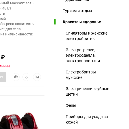
нный массаж: есть
 48 Вт
Туризм и отдых
сть
рный
Красота и здоровье
богрева кожи: есть
е: для тела
Эпиляторы и женские
ка интенсивности:
электробритвы
ю
Электрогрелки,
электроодеяла,
0
₽
электропростыни
аличии
Электробритвы
Быстрый
Добавить
Добавить
мужские
НУ
просмотр
в
к
избранное
сравнению
Электрические зубные
щетки
Фены
Приборы для ухода за
кожей