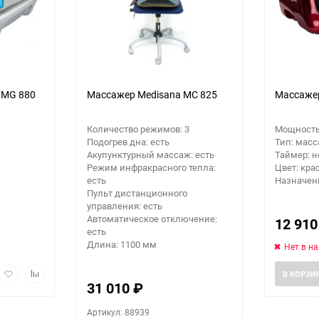
еще 2 фото
FMG 880
Массажер Medisana MC 825
Массажер
Количество режимов: 3
Мощность:
Подогрев дна: есть
Тип: мас
Акупунктурный массаж: есть
Таймер: н
Режим инфракрасного тепла:
Цвет: кр
есть
Назначени
Пульт дистанционного
управления: есть
Автоматическое отключение:
12 91
есть
Длина: 1100 мм
Нет в н
рый
Добавить
Добавить
В КОРЗИ
мотр
в
к
31 010
₽
избранное
сравнению
Артикул: 88939