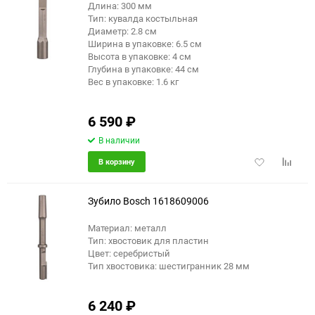
Длина: 300 мм
Тип: кувалда костыльная
Диаметр: 2.8 см
Ширина в упаковке: 6.5 см
Высота в упаковке: 4 см
Глубина в упаковке: 44 см
Вес в упаковке: 1.6 кг
6 590
₽
В наличии
Добавить
Добави
В корзину
в
к
избранное
сравне
Зубило Bosch 1618609006
Материал: металл
Тип: хвостовик для пластин
Цвет: серебристый
Тип хвостовика: шестигранник 28 мм
6 240
₽