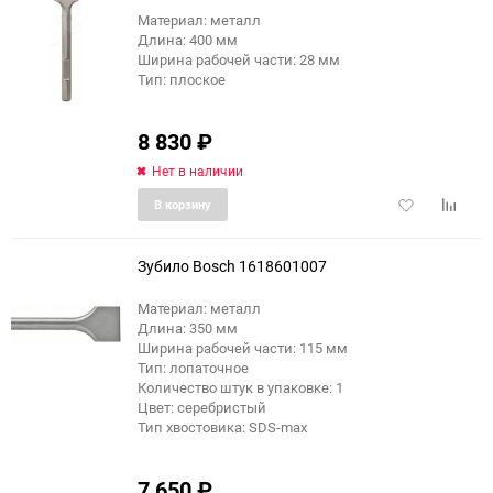
Материал: металл
Длина: 400 мм
Ширина рабочей части: 28 мм
Тип: плоское
8 830
₽
Нет в наличии
Добавить
Добави
В корзину
в
к
избранное
сравне
Зубило Bosch 1618601007
Материал: металл
Длина: 350 мм
Ширина рабочей части: 115 мм
Тип: лопаточное
Количество штук в упаковке: 1
Цвет: серебристый
Тип хвостовика: SDS-max
7 650
₽