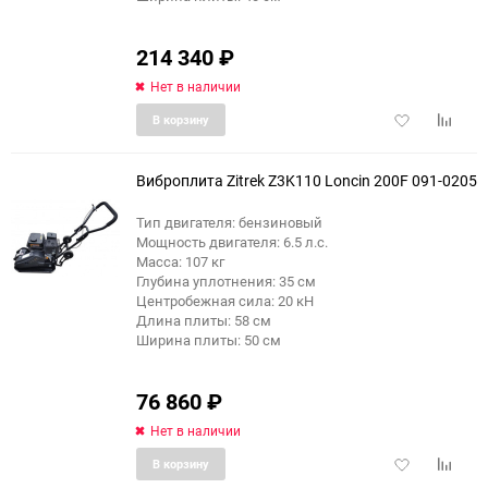
214 340
₽
Нет в наличии
Добавить
Добави
В корзину
в
к
избранное
сравне
Виброплита Zitrek Z3K110 Loncin 200F 091-0205
Тип двигателя: бензиновый
Мощность двигателя: 6.5 л.с.
Масса: 107 кг
Глубина уплотнения: 35 см
Центробежная сила: 20 кН
Длина плиты: 58 см
Ширина плиты: 50 см
76 860
₽
Нет в наличии
Добавить
Добави
В корзину
в
к