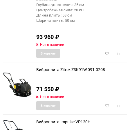
Глубина уплотнения: 35 см
Центробежная сила: 20 кН
Длина плиты: 58 см
Ширина плиты: 50 см
93 960
₽
Нет в наличии
Добавить
Добави
В корзину
в
к
избранное
сравне
Виброплита Zitrek Z3K91W 091-0208
71 550
₽
Нет в наличии
Добавить
Добави
В корзину
в
к
избранное
сравне
Виброплита Impulse VP120H