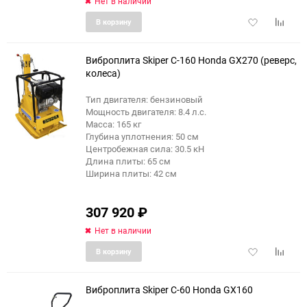
Нет в наличии
Добавить
Добави
В корзину
в
к
избранное
сравне
Виброплита Skiper C-160 Honda GX270 (реверс,
колеса)
Тип двигателя: бензиновый
Мощность двигателя: 8.4 л.с.
Масса: 165 кг
Глубина уплотнения: 50 см
Центробежная сила: 30.5 кН
Длина плиты: 65 см
Ширина плиты: 42 см
307 920
₽
Нет в наличии
Добавить
Добави
В корзину
в
к
избранное
сравне
Виброплита Skiper С-60 Honda GX160