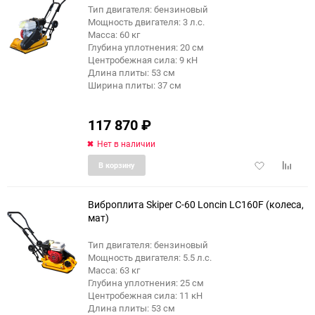
Тип двигателя: бензиновый
Мощность двигателя: 3 л.с.
Масса: 60 кг
Глубина уплотнения: 20 см
Центробежная сила: 9 кН
Длина плиты: 53 см
Ширина плиты: 37 см
117 870
₽
Нет в наличии
Добавить
Добави
В корзину
в
к
избранное
сравне
Виброплита Skiper С-60 Loncin LC160F (колеса,
мат)
Тип двигателя: бензиновый
Мощность двигателя: 5.5 л.с.
Масса: 63 кг
Глубина уплотнения: 25 см
Центробежная сила: 11 кН
Длина плиты: 53 см