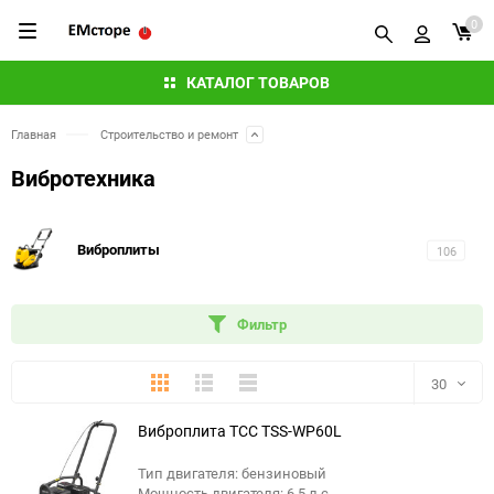
0
КАТАЛОГ ТОВАРОВ
Главная
Строительство и ремонт
Вибротехника
Виброплиты
106
Фильтр
Плитка
Подробно
Компактно
30
Виброплита ТСС TSS-WP60L
30
Тип двигателя: бензиновый
60
Мощность двигателя: 6.5 л.с.