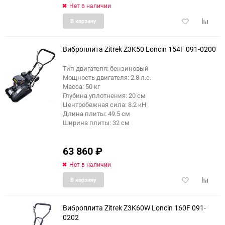
Нет в наличии
Добавить
Добави
В корзину
в
к
избранное
сравне
Виброплита Zitrek Z3K50 Loncin 154F 091-0200
Тип двигателя: бензиновый
Мощность двигателя: 2.8 л.с.
Масса: 50 кг
Глубина уплотнения: 20 см
Центробежная сила: 8.2 кН
Длина плиты: 49.5 см
Ширина плиты: 32 см
63 860
₽
Нет в наличии
Добавить
Добави
В корзину
в
к
избранное
сравне
Виброплита Zitrek Z3K60W Loncin 160F 091-
0202