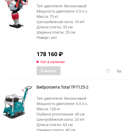
Тип двигателя: бензиновый
Мощность двигателя: 5.5 л.с.
еще 1 фото
Масса: 75 кг
Центробежная сила: 10 кН
Длина плиты: 33 см
Ширина плиты: 29 см
Реверс: нет
178 160
₽
Нет в наличии
Добавить
Добави
В корзину
в
к
избранное
сравне
Виброплита Total TP7125-2
Тип двигателя: бензиновый
Мощность двигателя: 6.5 л.с.
Масса: 126 кг
Глубина уплотнения: 30 см
Центробежная сила: 25 кН
Длина плиты: 63 см
Ширина плиты: 40 см