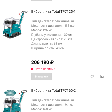
в
к
избранное
сравне
Виброплита Total TP7125-1
Тип двигателя: бензиновый
Мощность двигателя: 5.5 л.с.
Масса: 126 кг
Глубина уплотнения: 30 см
Центробежная сила: 25 кН
Длина плиты: 63 см
Ширина плиты: 40 см
206 190
₽
Нет в наличии
Добавить
Добави
В корзину
в
к
избранное
сравне
Виброплита Total TP7160-2
Тип двигателя: бензиновый
Мощность двигателя: 9 л.с.
Масса: 160 кг