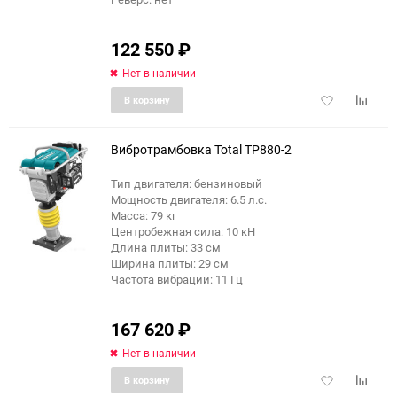
122 550
₽
Нет в наличии
Добавить
Добави
В корзину
в
к
избранное
сравне
Вибротрамбовка Total TP880-2
Тип двигателя: бензиновый
Мощность двигателя: 6.5 л.с.
Масса: 79 кг
Центробежная сила: 10 кН
Длина плиты: 33 см
Ширина плиты: 29 см
Частота вибрации: 11 Гц
167 620
₽
Нет в наличии
Добавить
Добави
В корзину
в
к