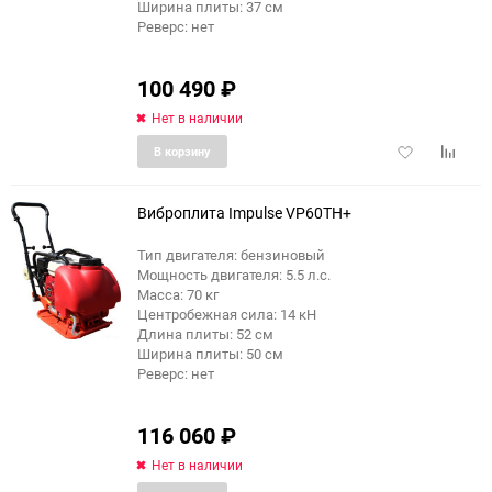
Ширина плиты: 37 см
Реверс: нет
100 490
₽
Нет в наличии
Добавить
Добави
В корзину
в
к
избранное
сравне
Виброплита Impulse VP60TH+
Тип двигателя: бензиновый
Мощность двигателя: 5.5 л.с.
Масса: 70 кг
Центробежная сила: 14 кН
Длина плиты: 52 см
Ширина плиты: 50 см
Реверс: нет
116 060
₽
Нет в наличии