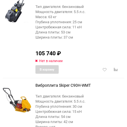
Тип двигателя: бензиновый
Мощность двигателя: 5.5 л.с.
Масса: 63 кг
Глубина уплотнения: 25 см
Центробежная сила: 11 кН
Длина плиты: 53 см
Ширина плиты: 37 см
105 740
₽
Нет в наличии
Добавить
Добави
В корзину
в
к
избранное
сравне
Виброплита Skiper C90H-WMT
Тип двигателя: бензиновый
Мощность двигателя: 5.5 л.с.
Глубина уплотнения: 30 см
Центробежная сила: 15 кН
Длина плиты: 54 см
Ширина плиты: 42 см
Реверс: нет