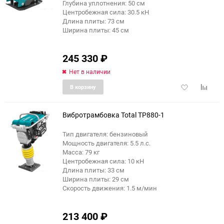
Глубина уплотнения: 50 см
Центробежная сила: 30.5 кН
Длина плиты: 73 см
Ширина плиты: 45 см
245 330
₽
Нет в наличии
Добавить
Добави
В корзину
в
к
избранное
сравне
Вибротрамбовка Total TP880-1
Тип двигателя: бензиновый
Мощность двигателя: 5.5 л.с.
Масса: 79 кг
Центробежная сила: 10 кН
Длина плиты: 33 см
Ширина плиты: 29 см
Скорость движения: 1.5 м/мин
213 400
₽