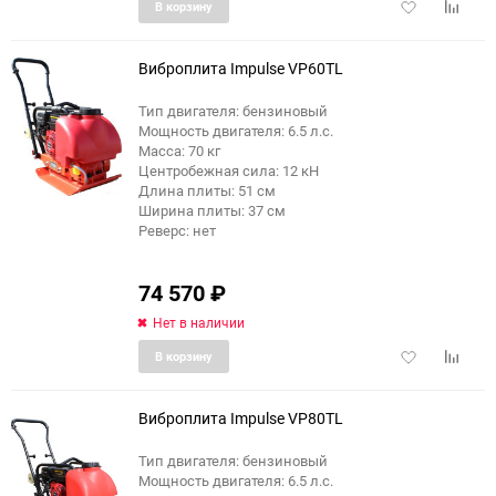
Добавить
Добави
В корзину
в
к
избранное
сравне
Виброплита Impulse VP60TL
Тип двигателя: бензиновый
Мощность двигателя: 6.5 л.с.
Масса: 70 кг
Центробежная сила: 12 кН
Длина плиты: 51 см
Ширина плиты: 37 см
Реверс: нет
74 570
₽
Нет в наличии
Добавить
Добави
В корзину
в
к
избранное
сравне
Виброплита Impulse VP80TL
Тип двигателя: бензиновый
Мощность двигателя: 6.5 л.с.