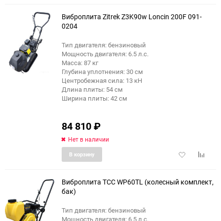
избранное
сравне
Виброплита Zitrek Z3K90w Loncin 200F 091-
0204
Тип двигателя: бензиновый
Мощность двигателя: 6.5 л.с.
Масса: 87 кг
Глубина уплотнения: 30 см
Центробежная сила: 13 кН
Длина плиты: 54 см
Ширина плиты: 42 см
84 810
₽
Нет в наличии
Добавить
Добави
В корзину
в
к
избранное
сравне
Виброплита ТСС WP60TL (колесный комплект,
бак)
Тип двигателя: бензиновый
Мощность двигателя: 6.5 л.с.