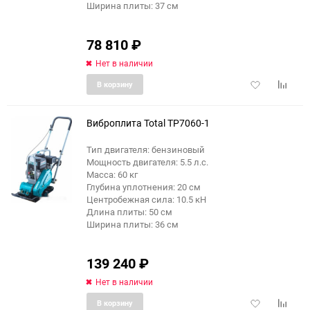
Ширина плиты: 37 см
78 810
₽
Нет в наличии
Добавить
Добави
В корзину
в
к
избранное
сравне
Виброплита Total TP7060-1
Тип двигателя: бензиновый
Мощность двигателя: 5.5 л.с.
Масса: 60 кг
Глубина уплотнения: 20 см
Центробежная сила: 10.5 кН
Длина плиты: 50 см
Ширина плиты: 36 см
139 240
₽
Нет в наличии
Добавить
Добави
В корзину