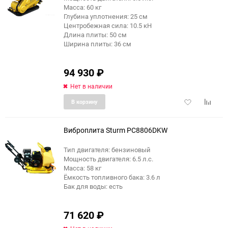
Масса: 60 кг
Глубина уплотнения: 25 см
Центробежная сила: 10.5 кН
Длина плиты: 50 см
Ширина плиты: 36 см
94 930
₽
Нет в наличии
Добавить
Добави
В корзину
в
к
избранное
сравне
Виброплита Sturm PC8806DKW
Тип двигателя: бензиновый
Мощность двигателя: 6.5 л.с.
Масса: 58 кг
Ёмкость топливного бака: 3.6 л
Бак для воды: есть
71 620
₽