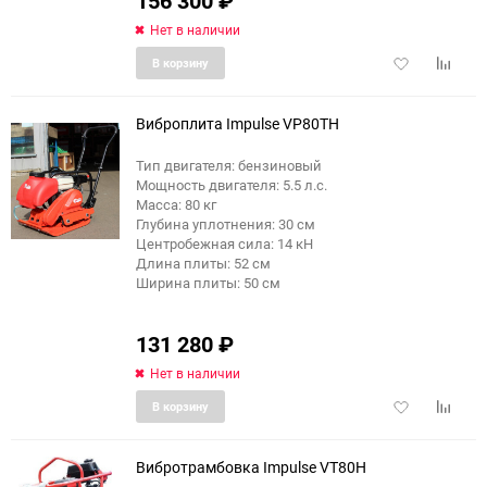
156 300
₽
Нет в наличии
Добавить
Добави
В корзину
в
к
избранное
сравне
Виброплита Impulse VP80TH
Тип двигателя: бензиновый
Мощность двигателя: 5.5 л.с.
Масса: 80 кг
Глубина уплотнения: 30 см
Центробежная сила: 14 кН
Длина плиты: 52 см
Ширина плиты: 50 см
131 280
₽
Нет в наличии
Добавить
Добави
В корзину
в
к
избранное
сравне
Вибротрамбовка Impulse VT80H