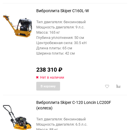
избранное
сравне
Виброплита Skiper C160L-W
Тип двигателя: бензиновый
Мощность двигателя: 9 л.с.
Масса: 165 кг
Глубина уплотнения: 50 см
Центробежная сила: 30.5 кН
Длина плиты: 65 см
Ширина плиты: 42 см
238 310
₽
Нет в наличии
Добавить
Добави
В корзину
в
к
избранное
сравне
Виброплита Skiper С-120 Loncin LC200F
(колеса)
Тип двигателя: бензиновый
Мощность двигателя: 6.5 л.с.
Масса: 88 кг