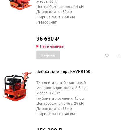
Масса: 80 кг
Центробежная сила: 14 кН
Длина плиты: 52 см
Ширина плиты: 50 см
Реверс: нет
96 680
₽
Нет в наличии
Добавить
Добави
В корзину
в
к
избранное
сравне
Виброплита Impulse VPR160L
Тип двигателя: бензиновый
Мощность двигателя: 6.5 л.с.
Масса: 170 кг
Глубина уплотнения: 45 см
Центробежная сила: 25 кН
Длина плиты: 66 см
Ширина плиты: 40 см