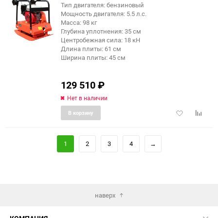
Тип двигателя: бензиновый
Мощность двигателя: 5.5 л.с.
Масса: 98 кг
Глубина уплотнения: 35 см
Центробежная сила: 18 кН
Длина плиты: 61 см
Ширина плиты: 45 см
129 510
₽
Нет в наличии
Добавить
Добави
В корзину
в
к
избранное
сравне
1
2
3
4
→
наверх