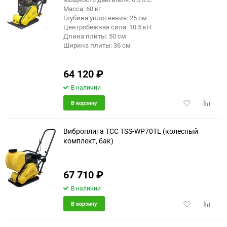
Масса: 60 кг
90
Глубина уплотнения: 25 см
Центробежная сила: 10.5 кН
Длина плиты: 50 см
150
Ширина плиты: 36 см
64 120
₽
В наличии
Добавить
Добави
В корзину
в
к
избранное
сравне
Виброплита ТСС TSS-WP70TL (колесный
комплект, бак)
67 710
₽
В наличии
Добавить
Добави
В корзину
в
к
избранное
сравне