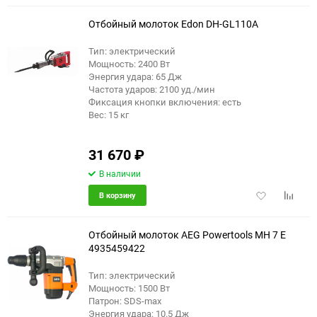
избранное
сравне
Отбойный молоток Edon DH-GL110A
Тип: электрический
Мощность: 2400 Вт
Энергия удара: 65 Дж
Частота ударов: 2100 уд./мин
Фиксация кнопки включения: есть
Вес: 15 кг
31 670
₽
В наличии
Добавить
Добави
В корзину
в
к
избранное
сравне
Отбойный молоток AEG Powertools MH 7 E
4935459422
Тип: электрический
Мощность: 1500 Вт
Патрон: SDS-max
Энергия удара: 10.5 Дж