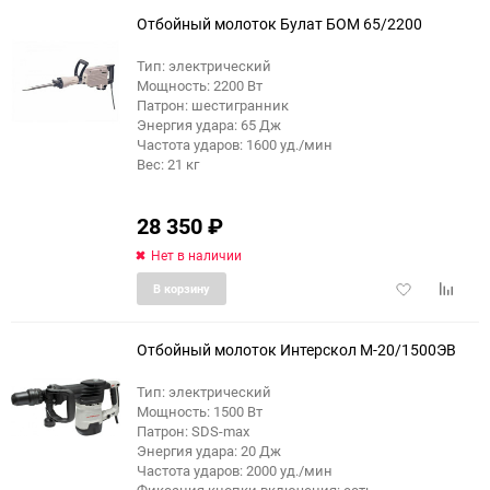
избранное
сравне
Отбойный молоток Булат БОМ 65/2200
Тип: электрический
Мощность: 2200 Вт
Патрон: шестигранник
Энергия удара: 65 Дж
Частота ударов: 1600 уд./мин
Вес: 21 кг
28 350
₽
Нет в наличии
Добавить
Добави
В корзину
в
к
избранное
сравне
Отбойный молоток Интерскол М-20/1500ЭВ
Тип: электрический
Мощность: 1500 Вт
Патрон: SDS-max
Энергия удара: 20 Дж
Частота ударов: 2000 уд./мин