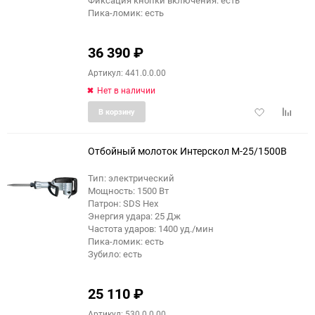
Фиксация кнопки включения: есть
Пика-ломик: есть
36 390
₽
Артикул: 441.0.0.00
Нет в наличии
Добавить
Добави
В корзину
в
к
избранное
сравне
Отбойный молоток Интерскол М-25/1500В
Тип: электрический
Мощность: 1500 Вт
Патрон: SDS Hex
Энергия удара: 25 Дж
Частота ударов: 1400 уд./мин
Пика-ломик: есть
Зубило: есть
25 110
₽
Артикул: 530.0.0.00