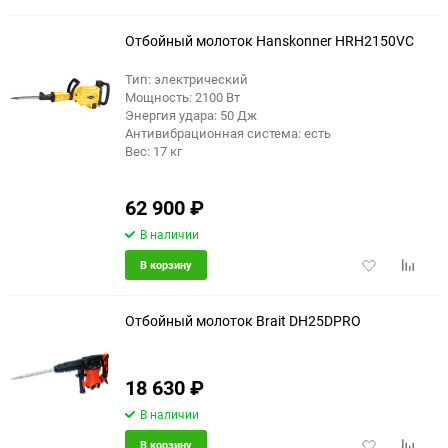
в
к
избранное
сравне
Отбойный молоток Hanskonner HRH2150VC
Тип: электрический
Мощность: 2100 Вт
Энергия удара: 50 Дж
Антивибрационная система: есть
Вес: 17 кг
62 900
₽
В наличии
Добавить
Добави
В корзину
в
к
избранное
сравне
Отбойный молоток Brait DH25DPRO
18 630
₽
еще 2 фото
В наличии
Добавить
Добави
В корзину