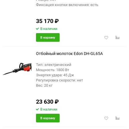
Фиксация кнопки включения: есть
35 170
₽
В наличии
Добавить
Добави
В корзину
в
к
избранное
сравне
Отбойный молоток Edon DH-GL65A
Тип: электрический
Мощность: 1800 Вт
Энергия удара: 45 Дж
Регулировка скорости: нет
Вес: 20 кг
23 630
₽
В наличии
Добавить
Добави
В корзину
в
к
избранное
сравне