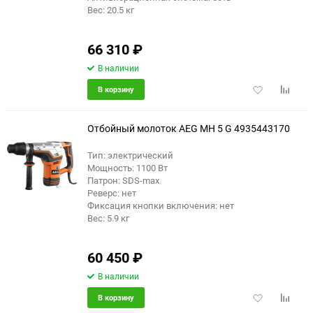
Вес: 20.5 кг
66 310
₽
В наличии
Добавить
Добави
В корзину
в
к
избранное
сравне
Отбойный молоток AEG MH 5 G 4935443170
Тип: электрический
Мощность: 1100 Вт
Патрон: SDS-max
Реверс: нет
Фиксация кнопки включения: нет
Вес: 5.9 кг
60 450
₽
В наличии
Добавить
Добави
В корзину
в
к