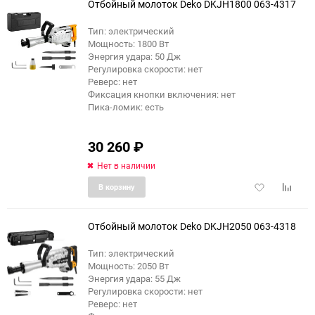
Отбойный молоток Deko DKJH1800 063-4317
Тип: электрический
Мощность: 1800 Вт
Энергия удара: 50 Дж
Регулировка скорости: нет
Реверс: нет
Фиксация кнопки включения: нет
Пика-ломик: есть
30 260
₽
Нет в наличии
Добавить
Добави
В корзину
в
к
избранное
сравне
Отбойный молоток Deko DKJH2050 063-4318
Тип: электрический
Мощность: 2050 Вт
Энергия удара: 55 Дж
Регулировка скорости: нет
Реверс: нет