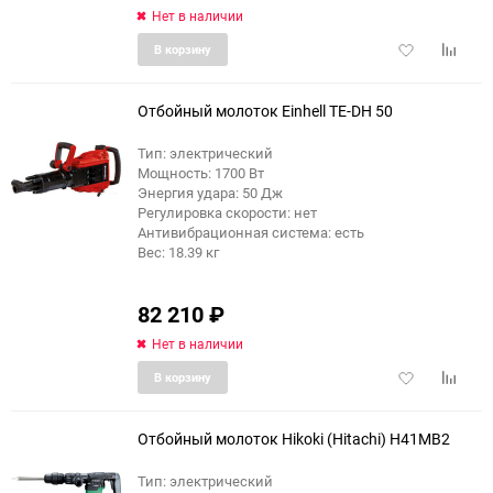
Нет в наличии
Добавить
Добави
В корзину
в
к
избранное
сравне
Отбойный молоток Einhell TE-DH 50
Тип: электрический
Мощность: 1700 Вт
Энергия удара: 50 Дж
Регулировка скорости: нет
Антивибрационная система: есть
Вес: 18.39 кг
82 210
₽
Нет в наличии
Добавить
Добави
В корзину
в
к
избранное
сравне
Отбойный молоток Hikoki (Hitachi) H41MB2
Тип: электрический