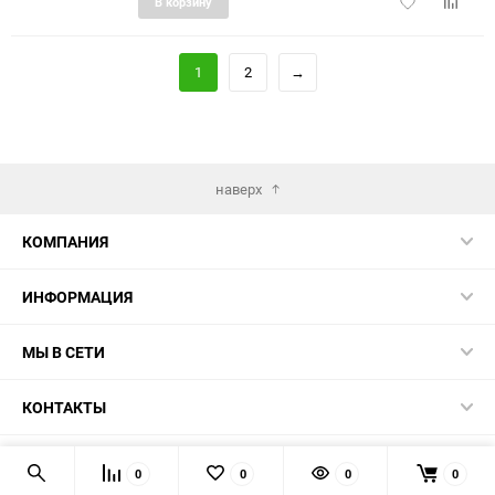
Добавить
Добави
В корзину
в
к
избранное
сравне
1
2
→
наверх
КОМПАНИЯ
ИНФОРМАЦИЯ
МЫ В СЕТИ
КОНТАКТЫ
© 2026
0
0
0
0