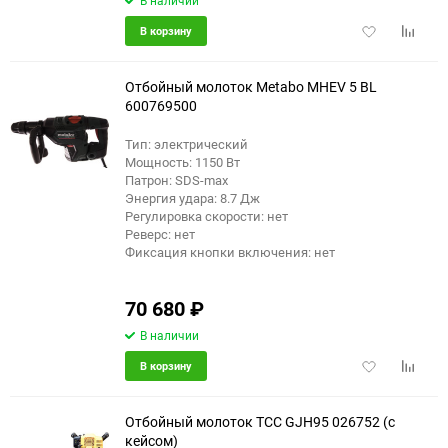
В наличии
Добавить
Добави
В корзину
в
к
избранное
сравне
Отбойный молоток Metabo MHEV 5 BL
600769500
Тип: электрический
Мощность: 1150 Вт
Патрон: SDS-max
Энергия удара: 8.7 Дж
Регулировка скорости: нет
Реверс: нет
Фиксация кнопки включения: нет
70 680
₽
В наличии
Добавить
Добави
В корзину
в
к
избранное
сравне
Отбойный молоток ТСС GJH95 026752 (с
кейсом)