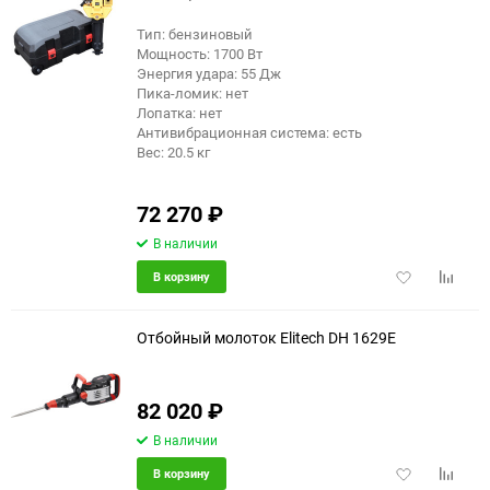
Тип: бензиновый
Мощность: 1700 Вт
Энергия удара: 55 Дж
Пика-ломик: нет
Лопатка: нет
Антивибрационная система: есть
Вес: 20.5 кг
72 270
₽
В наличии
Добавить
Добави
В корзину
в
к
избранное
сравне
Отбойный молоток Elitech DH 1629E
82 020
₽
еще 6 фото
В наличии
Добавить
Добави
В корзину