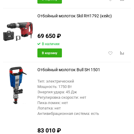
в
к
избранное
сравне
Отбойный молоток Skil RH1792 (кейс)
69 650
₽
еще 3 фото
В наличии
Добавить
Добави
В корзину
в
к
избранное
сравне
Отбойный молоток Bull SH 1501
Тип: электрический
Мощность: 1750 Вт
Энергия удара: 45 Дж
Регулировка скорости: нет
Пика-ломик: нет
Лопатка: нет
Антивибрационная система: есть
83 010
₽