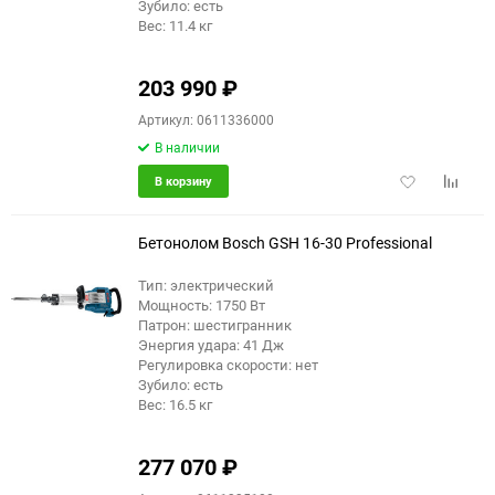
Зубило: есть
Вес: 11.4 кг
203 990
₽
Артикул: 0611336000
В наличии
Добавить
Добави
В корзину
в
к
избранное
сравне
Бетонолом Bosch GSH 16-30 Professional
Тип: электрический
Мощность: 1750 Вт
Патрон: шестигранник
Энергия удара: 41 Дж
Регулировка скорости: нет
Зубило: есть
Вес: 16.5 кг
277 070
₽