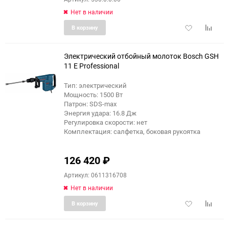
Нет в наличии
Добавить
Добави
В корзину
в
к
избранное
сравне
Электрический отбойный молоток Bosch GSH
11 E Professional
Тип: электрический
Мощность: 1500 Вт
Патрон: SDS-max
Энергия удара: 16.8 Дж
Регулировка скорости: нет
Комплектация: cалфетка, боковая рукоятка
126 420
₽
Артикул: 0611316708
Нет в наличии
Добавить
Добави
В корзину
в
к
избранное
сравне