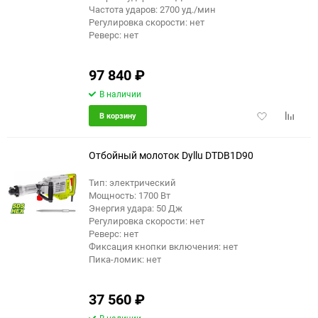
Частота ударов: 2700 уд./мин
Регулировка скорости: нет
Реверс: нет
97 840
₽
В наличии
Добавить
Добави
В корзину
в
к
избранное
сравне
Отбойный молоток Dyllu DTDB1D90
Тип: электрический
Мощность: 1700 Вт
Энергия удара: 50 Дж
Регулировка скорости: нет
Реверс: нет
Фиксация кнопки включения: нет
Пика-ломик: нет
37 560
₽