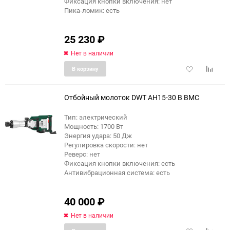
Фиксация кнопки включения: нет
Пика-ломик: есть
25 230
₽
Нет в наличии
Добавить
Добави
В корзину
в
к
избранное
сравне
Отбойный молоток DWT AH15-30 B BMC
Тип: электрический
Мощность: 1700 Вт
Энергия удара: 50 Дж
Регулировка скорости: нет
Реверс: нет
Фиксация кнопки включения: есть
Антивибрационная система: есть
40 000
₽
Нет в наличии