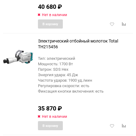
40 680
₽
Нет в наличии
Добавить
Добави
В корзину
в
к
избранное
сравне
Электрический отбойный молоток Total
TH215456
Тип: электрический
Мощность: 1700 Вт
Патрон: SDS Hex
Энергия удара: 45 Дж
Частота ударов: 1900 уд./мин
Регулировка скорости: есть
Фиксация кнопки включения: есть
35 870
₽
Нет в наличии
Добавить
Добави
В корзину
в
к