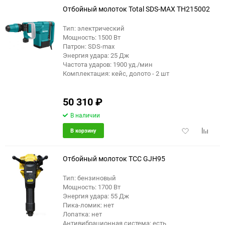
Отбойный молоток Total SDS-MAX TH215002
Тип: электрический
Мощность: 1500 Вт
Патрон: SDS-max
Энергия удара: 25 Дж
Частота ударов: 1900 уд./мин
Комплектация: кейс, долото - 2 шт
50 310
₽
В наличии
Добавить
Добави
В корзину
в
к
избранное
сравне
Отбойный молоток ТСС GJH95
Тип: бензиновый
Мощность: 1700 Вт
Энергия удара: 55 Дж
Пика-ломик: нет
Лопатка: нет
Антивибрационная система: есть