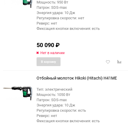
Мощность: 950 Вт
Патрон: SDS-max
Энергия удара: 10 Дж
Регулировка скорости: нет
Реверс: нет
Фиксация кнопки включения: есть
50 090
₽
Нет в наличии
Добавить
Добави
В корзину
в
к
избранное
сравне
Отбойный молоток Hikoki (Hitachi) H41ME
Тип: электрический
Мощность: 1050 Вт
Патрон: SDS-max
Энергия удара: 10 Дж
Регулировка скорости: есть
Реверс: нет
Фиксация кнопки включения: есть