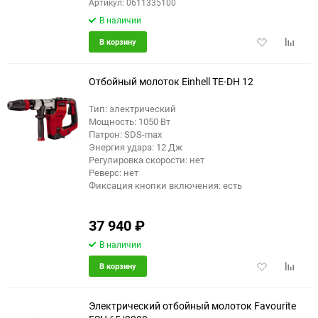
Артикул: 0611335100
В наличии
Добавить
Добави
В корзину
в
к
избранное
сравне
Отбойный молоток Einhell TE-DH 12
Тип: электрический
Мощность: 1050 Вт
еще 2 фото
Патрон: SDS-max
Энергия удара: 12 Дж
Регулировка скорости: нет
Реверс: нет
Фиксация кнопки включения: есть
37 940
₽
В наличии
Добавить
Добави
В корзину
в
к
избранное
сравне
Электрический отбойный молоток Favourite