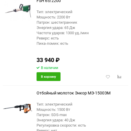
FSH 65/2200
Тип: электрический
Мощность: 2200 Вт
Патрон: шестигранник
Энергия удара: 65 Дж
Частота ударов: 1300 уд./мин
Реверс: есть
Пика-ломик: есть
33 940
₽
В наличии
Добавить
Добави
В корзину
в
к
избранное
сравне
Отбойный молоток Энкор МЭ-1500ЭМ
Тип: электрический
Мощность: 1500 Вт
Патрон: SDS-max
Энергия удара: 40 Дж
Регулировка скорости: есть
Реверс: нет