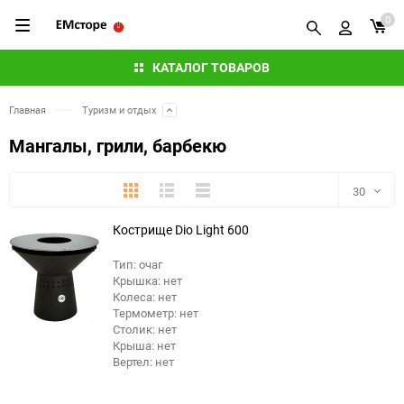
0
КАТАЛОГ ТОВАРОВ
Главная
Туризм и отдых
Мангалы, грили, барбекю
Плитка
Подробно
Компактно
30
Кострище Dio Light 600
30
Тип: очаг
60
Крышка: нет
еще 2 фото
Колеса: нет
90
Термометр: нет
Столик: нет
Крыша: нет
150
Вертел: нет