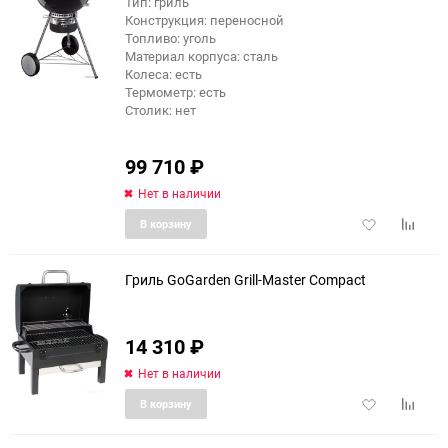
Тип: гриль
Конструкция: переносной
еще 11 фото
Топливо: уголь
Материал корпуса: сталь
Колеса: есть
Термометр: есть
Столик: нет
99 710
₽
Нет в наличии
Добавить
Добави
В корзину
в
к
избранное
сравне
Гриль GoGarden Grill-Master Compact
14 310
₽
Нет в наличии
Добавить
Добави
В корзину
в
к
избранное
сравне