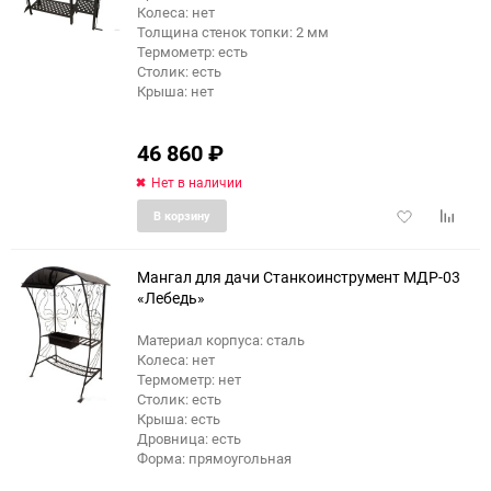
Колеса: нет
Толщина стенок топки: 2 мм
Термометр: есть
Столик: есть
Крыша: нет
46 860
₽
Нет в наличии
Добавить
Добави
В корзину
в
к
избранное
сравне
Мангал для дачи Станкоинструмент МДР-03
«Лебедь»
Материал корпуса: сталь
Колеса: нет
Термометр: нет
Столик: есть
Крыша: есть
Дровница: есть
Форма: прямоугольная