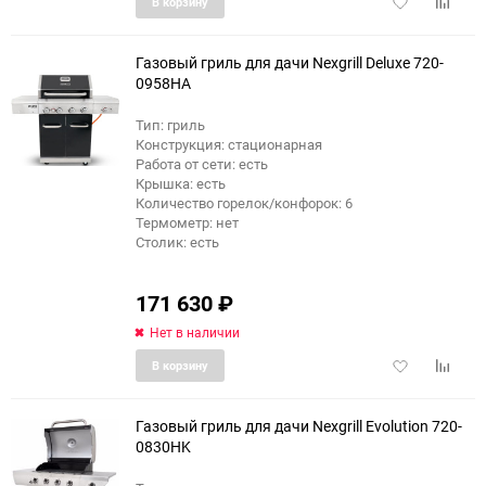
Добавить
Добави
В корзину
в
к
избранное
сравне
Газовый гриль для дачи Nexgrill Deluxe 720-
0958HA
Тип: гриль
Конструкция: стационарная
Работа от сети: есть
Крышка: есть
Количество горелок/конфорок: 6
Термометр: нет
Столик: есть
171 630
₽
Нет в наличии
Добавить
Добави
В корзину
в
к
избранное
сравне
Газовый гриль для дачи Nexgrill Evolution 720-
0830HK