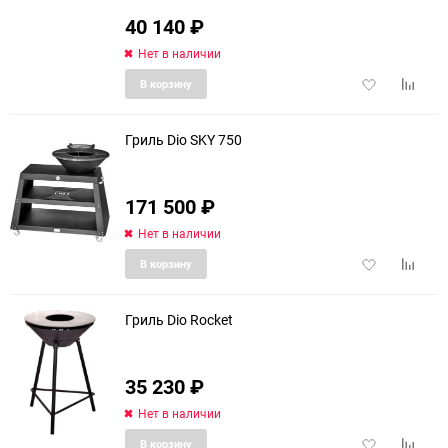
40 140
₽
Нет в наличии
Добавить
Добави
В корзину
в
к
избранное
сравне
Гриль Dio SKY 750
171 500
₽
Нет в наличии
Добавить
Добави
В корзину
в
к
избранное
сравне
Гриль Dio Rocket
35 230
₽
Нет в наличии
Добавить
Добави
В корзину