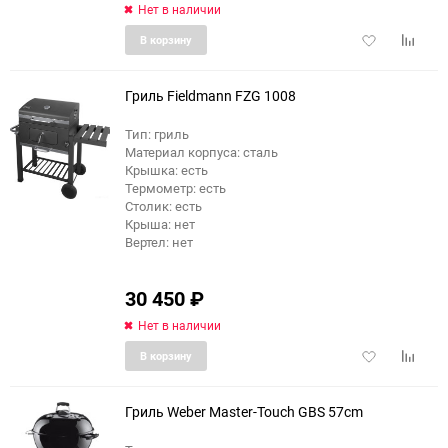
Нет в наличии
Добавить
Добави
В корзину
в
к
избранное
сравне
Гриль Fieldmann FZG 1008
Тип: гриль
Материал корпуса: сталь
Крышка: есть
Термометр: есть
Столик: есть
Крыша: нет
Вертел: нет
30 450
₽
Нет в наличии
Добавить
Добави
В корзину
в
к
избранное
сравне
Гриль Weber Master-Touch GBS 57cm