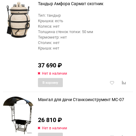
Тандыр Амфора Сармат охотник
Тип: тандыр
Крышка: есть
еще 2 фото
Колеса: нет
Толщина стенок топки: 50 мм
Термометр: нет
Столик: нет
Крыша: нет
37 690
₽
Нет в наличии
Добавить
Добави
В корзину
в
к
избранное
сравне
Мангал для дачи Станкоинструмент МС-07
26 810
₽
Нет в наличии