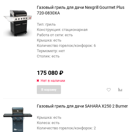
избранное
сравне
Газовый гриль для дачи Nexgrill Gourmet Plus
720-0830XA
Тип: гриль
Конструкция: стационарная
Работа от сети: есть
Крышка: есть
Количество горелок/конфорок: 6
Термометр: нет
Столик: есть
175 080
₽
Нет в наличии
Добавить
Добави
В корзину
в
к
избранное
сравне
Газовый гриль для дачи SAHARA X250 2 Burner
Крышка: есть
Колеса: есть
еще 4 фото
Количество горелок/конфорок: 2