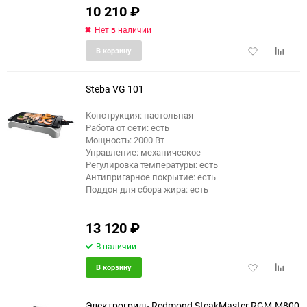
10 210
₽
Нет в наличии
Добавить
Добави
В корзину
в
к
избранное
сравне
Steba VG 101
Конструкция: настольная
Работа от сети: есть
Мощность: 2000 Вт
Управление: механическое
Регулировка температуры: есть
Антипригарное покрытие: есть
Поддон для сбора жира: есть
13 120
₽
В наличии
Добавить
Добави
В корзину
в
к
избранное
сравне
Электрогриль Redmond SteakMaster RGM-M800