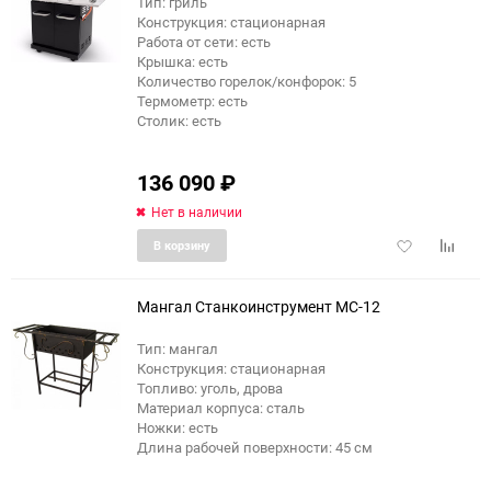
Тип: гриль
Конструкция: стационарная
Работа от сети: есть
Крышка: есть
Количество горелок/конфорок: 5
Термометр: есть
Столик: есть
136 090
₽
Нет в наличии
Добавить
Добави
В корзину
в
к
избранное
сравне
Мангал Станкоинструмент МС-12
Тип: мангал
Конструкция: стационарная
Топливо: уголь, дрова
Материал корпуса: сталь
Ножки: есть
Длина рабочей поверхности: 45 см