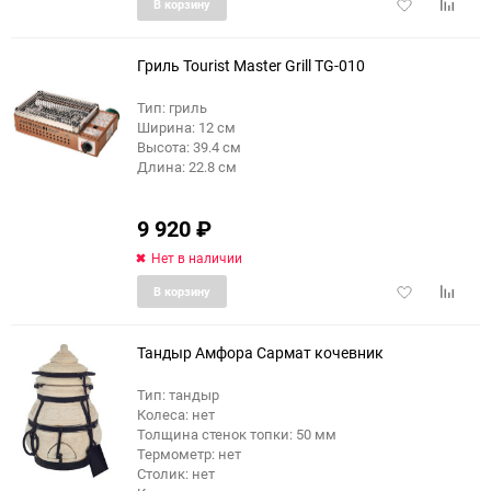
Добавить
Добави
В корзину
в
к
избранное
сравне
Гриль Tourist Master Grill TG-010
Тип: гриль
Ширина: 12 см
Высота: 39.4 см
Длина: 22.8 см
9 920
₽
Нет в наличии
Добавить
Добави
В корзину
в
к
избранное
сравне
Тандыр Амфора Сармат кочевник
Тип: тандыр
Колеса: нет
Толщина стенок топки: 50 мм
Термометр: нет
Столик: нет