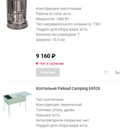
Конструкция: настольная
Работа от сети: есть
Мощность: 1400 Вт
Тип нагревательного элемента: ТЭН
Поддон для сбора жира: есть
Количество шампуров: 7
Ширина: 15.5 см
9 160
₽
Нет в наличии
Добавить
Добави
В корзину
в
к
избранное
сравне
Коптильня Palisad Camping 69526
Тип: коптильня
Конструкция: переносной
Топливо: уголь, дрова
Крышка: есть
Антипригарное покрытие: нет
Поддон для сбора жира: есть