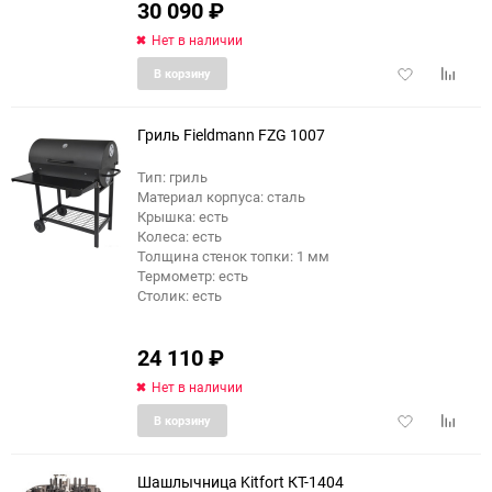
30 090
₽
Нет в наличии
Добавить
Добави
В корзину
в
к
избранное
сравне
Гриль Fieldmann FZG 1007
Тип: гриль
Материал корпуса: сталь
Крышка: есть
Колеса: есть
Толщина стенок топки: 1 мм
Термометр: есть
Столик: есть
24 110
₽
Нет в наличии
Добавить
Добави
В корзину
в
к
избранное
сравне
Шашлычница Kitfort КТ-1404