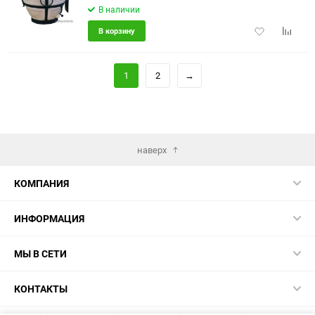
В наличии
Добавить
Добави
В корзину
в
к
избранное
сравне
1
2
→
наверх
КОМПАНИЯ
ИНФОРМАЦИЯ
МЫ В СЕТИ
КОНТАКТЫ