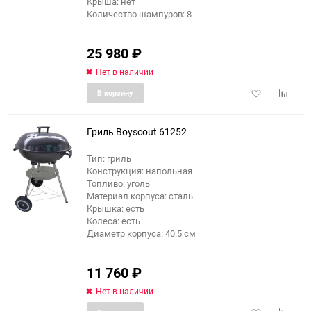
Крыша: нет
Количество шампуров: 8
25 980
₽
Нет в наличии
Добавить
Добави
В корзину
в
к
избранное
сравне
Гриль Boyscout 61252
Тип: гриль
Конструкция: напольная
Топливо: уголь
Материал корпуса: сталь
Крышка: есть
Колеса: есть
Диаметр корпуса: 40.5 см
11 760
₽
Нет в наличии