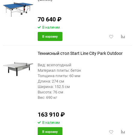
70 640
₽
В наличии
Добавить
Добави
В корзину
в
к
избранное
сравне
Теннисный стол Start Line City Park Outdoor
Вид: всепогодный
Материал плиты: бетон
Толщина плиты: 60 мм
Длина: 274 см
Ширина: 152.5 см
Высота: 76 см
Вес: 690 кг
163 910
₽
В наличии
Добавить
Добави
В корзину