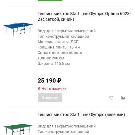
в
к
избранное
сравне
Теннисный стол Start Line Olympic Optima 6023-
2 (с сеткой, синий)
Вид: для закрытых помещений
Тип конструкции: складной
Материал плиты: ДСП
Толщина плиты: 16 мм
Сетка в комплекте: есть
Длина: 208 см
Ширина: 115.6 см
25 190
₽
Нет в наличии
Добавить
Добави
В корзину
в
к
избранное
сравне
Теннисный стол Start Line Olympic (зеленый)
Вид: для закрытых помещений
Тип конструкции: складной