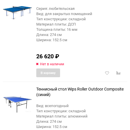
Серия: любительская
Вид: для закрытых помещений
Тип конструкции: складной
Материал плиты: ДСП
Толщина плиты: 16 мм
Длина: 274 см
Ширина: 152.5 см
26 620
₽
Нет в наличии
Добавить
Добави
В корзину
в
к
избранное
сравне
Теннисный стол Wips Roller Outdoor Composite
(синий)
Вид: всепогодный
Тип конструкции: складной
Материал плиты: алюминий
Длина: 274 см
Ширина: 152.5 см