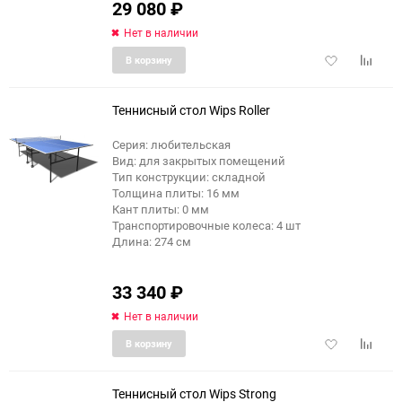
29 080
₽
Нет в наличии
Добавить
Добави
В корзину
в
к
избранное
сравне
Теннисный стол Wips Roller
Серия: любительская
Вид: для закрытых помещений
Тип конструкции: складной
Толщина плиты: 16 мм
Кант плиты: 0 мм
Транспортировочные колеса: 4 шт
Длина: 274 см
33 340
₽
Нет в наличии
Добавить
Добави
В корзину
в
к
избранное
сравне
Теннисный стол Wips Strong