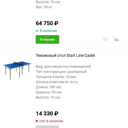
Высота: 76 см
Вес: 39 кг
64 750
₽
В наличии
Добавить
Добави
В корзину
в
к
избранное
сравне
Теннисный стол Start Line Cadet
Вид: для закрытых помещений
Тип конструкции: разборный
Толщина плиты: 16 мм
Сетка в комплекте: есть
Длина: 180 см
Ширина: 90 см
Высота: 76 см
14 330
₽
Нет в наличии