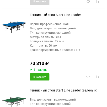
Добавить
Добави
В корзину
в
к
избранное
сравне
Теннисный стол Start Line Leader
Серия: профессиональная
Вид: для закрытых помещений
Тип конструкции: складной
Материал плиты: ДСП
Толщина плиты: 22 мм
Кант плиты: 50 мм
Транспортировочные колеса: 7 шт
70 310
₽
В наличии
Добавить
Добави
В корзину
в
к
избранное
сравне
Теннисный стол Start Line Leader (зеленый)
Вид: для закрытых помещений
Тип конструкции: складной