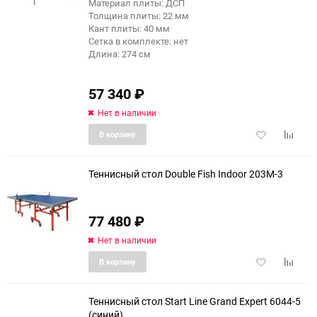
Материал плиты: ДСП
Толщина плиты: 22 мм
Кант плиты: 40 мм
Сетка в комплекте: нет
Длина: 274 см
57 340
₽
Нет в наличии
Добавить
Добави
В корзину
в
к
избранное
сравне
Теннисный стол Double Fish Indoor 203M-3
77 480
₽
Нет в наличии
Добавить
Добави
В корзину
в
к
избранное
сравне
Теннисный стол Start Line Grand Expert 6044-5
(синий)