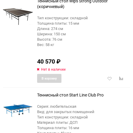
Теннисный стол Wips Strong Outdoor
(коричневый)
Тип конструкции: складной
Толщина плиты: 15 мм
Длина: 274 см
Ширина: 150 см
Высота: 76 см
Вес: 58 кг
40 570
₽
Нет в наличии
Добавить
Добави
В корзину
в
к
избранное
сравне
Теннисный стол Start Line Club Pro
Серия: любительская
Вид: для закрытых помещений
Тип конструкции: складной
Материал плиты: ДСП
Толщина плиты: 16 мм