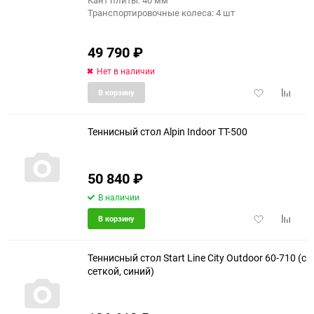
Кант плиты: 40 мм
Транспортировочные колеса: 4 шт
49 790
₽
Нет в наличии
Добавить
Добави
В корзину
в
к
избранное
сравне
Теннисный стол Alpin Indoor TT-500
50 840
₽
В наличии
Добавить
Добави
В корзину
в
к
избранное
сравне
Теннисный стол Start Line City Outdoor 60-710 (с
сеткой, синий)