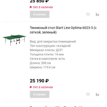
25 850
₽
Нет в наличии
Добавить
Добави
В корзину
в
к
избранное
сравне
Теннисный стол Start Line Optima 6023-3 (с
сеткой, зеленый)
Вид: для закрытых помещений
Тип конструкции: складной
Материал плиты: ДСП
Толщина плиты: 16 мм
Сетка в комплекте: есть
Длина: 208 см
Ширина: 115.6 см
25 190
₽
Нет в наличии
Добавить
Добави
В корзину
в
к
избранное
сравне