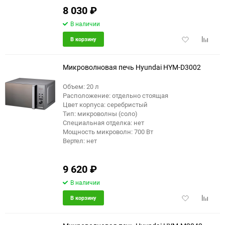
8 030
₽
В наличии
Добавить
Добави
В корзину
в
к
избранное
сравне
Микроволновая печь Hyundai HYM-D3002
Объем: 20 л
Расположение: отдельно стоящая
Цвет корпуса: серебристый
Тип: микроволны (соло)
Специальная отделка: нет
Мощность микроволн: 700 Вт
Вертел: нет
9 620
₽
В наличии
Добавить
Добави
В корзину
в
к
избранное
сравне