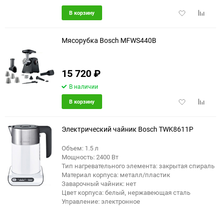
Добавить
Добави
В корзину
в
к
избранное
сравне
Мясорубка Bosch MFWS440B
15 720
₽
еще 3 фото
В наличии
Добавить
Добави
В корзину
в
к
избранное
сравне
Электрический чайник Bosch TWK8611P
Объем: 1.5 л
Мощность: 2400 Вт
Тип нагревательного элемента: закрытая спираль
Материал корпуса: металл/пластик
Заварочный чайник: нет
Цвет корпуса: белый, нержавеющая сталь
Управление: электронное