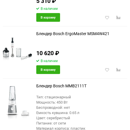
5 310
₽
В наличии
Добавить
Добави
В корзину
в
к
избранное
сравне
Блендер Bosch ErgoMaster MSM4W421
10 620
₽
В наличии
Добавить
Добави
В корзину
в
к
избранное
сравне
Блендер Bosch MMB2111T
Тип: стационарный
Мощность: 450 Вт
еще 5 фото
Беспроводной: нет
Емкость кувшина: 0.65 л
Цвет: серебристый
Питание: от сети
Материал корпуса: пластик