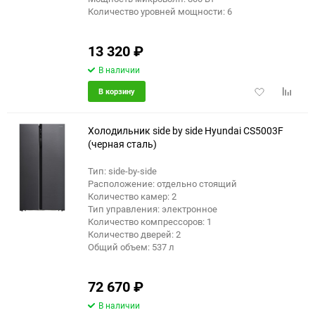
Количество уровней мощности: 6
13 320
₽
В наличии
Добавить
Добави
В корзину
в
к
избранное
сравне
Холодильник side by side Hyundai CS5003F
(черная сталь)
Тип: side-by-side
еще 3 фото
Расположение: отдельно стоящий
Количество камер: 2
Тип управления: электронное
Количество компрессоров: 1
Количество дверей: 2
Общий объем: 537 л
72 670
₽
В наличии