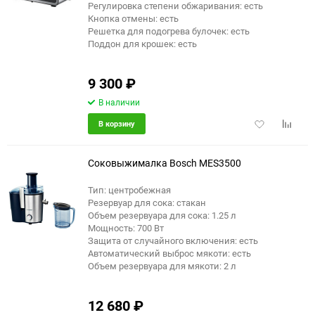
Регулировка степени обжаривания: есть
Кнопка отмены: есть
Решетка для подогрева булочек: есть
Поддон для крошек: есть
9 300
₽
В наличии
Добавить
Добави
В корзину
в
к
избранное
сравне
Соковыжималка Bosch MES3500
Тип: центробежная
Резервуар для сока: стакан
Объем резервуара для сока: 1.25 л
Мощность: 700 Вт
Защита от случайного включения: есть
Автоматический выброс мякоти: есть
Объем резервуара для мякоти: 2 л
12 680
₽