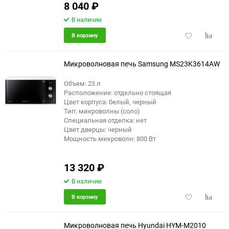
8 040
₽
В наличии
Добавить
Добави
В корзину
в
к
избранное
сравне
Микроволновая печь Samsung MS23K3614AW
Объем: 23 л
Расположение: отдельно стоящая
Цвет корпуса: белый, черный
Тип: микроволны (соло)
Специальная отделка: нет
Цвет дверцы: черный
Мощность микроволн: 800 Вт
13 320
₽
В наличии
Добавить
Добави
В корзину
в
к
избранное
сравне
Микроволновая печь Hyundai HYM-M2010