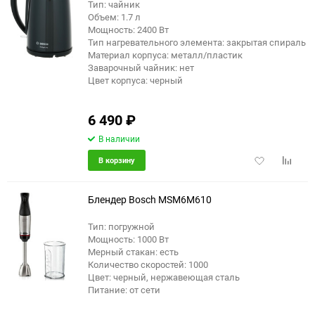
Тип: чайник
Объем: 1.7 л
еще 1 фото
Мощность: 2400 Вт
Тип нагревательного элемента: закрытая спираль
Материал корпуса: металл/пластик
Заварочный чайник: нет
Цвет корпуса: черный
6 490
₽
В наличии
Добавить
Добави
В корзину
в
к
избранное
сравне
Блендер Bosch MSM6M610
Тип: погружной
Мощность: 1000 Вт
еще 6 фото
Мерный стакан: есть
Количество скоростей: 1000
Цвет: черный, нержавеющая сталь
Питание: от сети