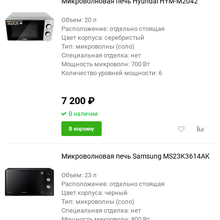
Микроволновая печь Hyundai HYM-M2042
Объем: 20 л
Расположение: отдельно стоящая
еще 3 фото
Цвет корпуса: серебристый
Тип: микроволны (соло)
Специальная отделка: нет
Мощность микроволн: 700 Вт
Количество уровней мощности: 6
7 200
₽
В наличии
Добавить
Добави
В корзину
в
к
избранное
сравне
Микроволновая печь Samsung MS23K3614AK
Объем: 23 л
Расположение: отдельно стоящая
еще 9 фото
Цвет корпуса: черный
Тип: микроволны (соло)
Специальная отделка: нет
Мощность микроволн: 800 Вт