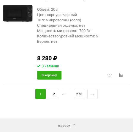
Объем: 20 л
Цвет корпуса: черный
еще 2 фото
Тип: микроволны (соло)
Специальная отделка: нет
Мощность микроволн: 700 Вт
Количество уровней мощности: 5
Вертел: нет
8 280
₽
В наличии
Добавить
Добави
В корзину
в
к
избранное
сравне
...
1
2
273
→
наверх