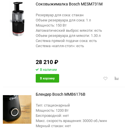
Соковыжималка Bosch MESM731M
Резервуар для сока: стакан
Объем резервуара для сока: 1 л
Мощность: 150 Вт
Автоматический выброс мякоти: есть
Объем резервуара для мякоти: 1.30 л
Система прямой подачи сока: есть
Система «капля-стоп»: есть
28 210
₽
В наличии
Добавить
Добави
В корзину
в
к
избранное
сравне
Блендер Bosch MMB6176B
Тип: стационарный
Мощность: 1200 Вт
Беспроводной: нет
Макс. скорость вращения: 30000 об./мин
Мерный стакан: нет