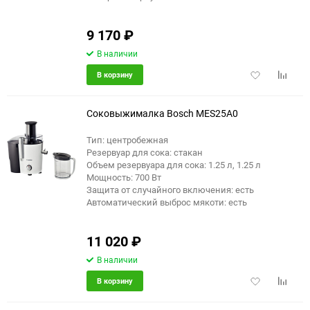
9 170
₽
В наличии
Добавить
Добави
В корзину
в
к
избранное
сравне
Соковыжималка Bosch MES25A0
Тип: центробежная
Резервуар для сока: стакан
Объем резервуара для сока: 1.25 л, 1.25 л
Мощность: 700 Вт
Защита от случайного включения: есть
Автоматический выброс мякоти: есть
11 020
₽
В наличии
Добавить
Добави
В корзину
в
к
избранное
сравне