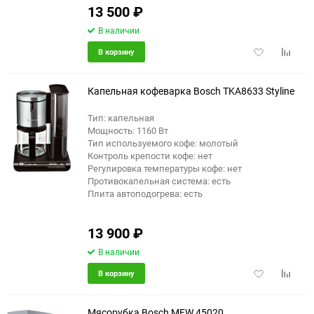
13 500
₽
В наличии
Добавить
Добави
В корзину
в
к
избранное
сравне
Капельная кофеварка Bosch TKA8633 Styline
Тип: капельная
Мощность: 1160 Вт
Тип используемого кофе: молотый
Контроль крепости кофе: нет
Регулировка температуры кофе: нет
Противокапельная система: есть
Плита автоподогрева: есть
13 900
₽
В наличии
Добавить
Добави
В корзину
в
к
избранное
сравне
Мясорубка Bosch MFW 45020