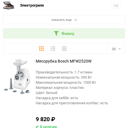
Электрогрили
155
показать еще
Фильтр
Плитка
Подробно
Компактно
30
Мясорубка Bosch MFW2520W
30
Производительность: 1.7 кг/мин
60
Номинальная мощность: 350 Вт
еще 3 фото
Максимальная мощность: 1500 Вт
90
Материал корпуса: пластик
Цвет: белый
Насадка для кеббе: есть
150
Насадка для приготовления колбас: есть
9 820
₽
В наличии