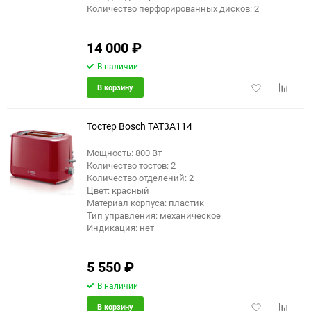
Количество перфорированных дисков: 2
14 000
₽
В наличии
Добавить
Добави
В корзину
в
к
избранное
сравне
Тостер Bosch TAT3A114
Мощность: 800 Вт
Количество тостов: 2
Количество отделений: 2
Цвет: красный
Материал корпуса: пластик
Тип управления: механическое
Индикация: нет
5 550
₽
В наличии
Добавить
Добави
В корзину