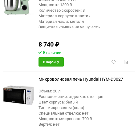
еще 9 фото
Мощность: 1300 Вт
Количество скоростей: 8
Материал корпуса: пластик
Материал чаши: металл
Защитная крышка на чашу: есть
8 740
₽
В наличии
Добавить
Добави
В корзину
в
к
избранное
сравне
Микроволновая печь Hyundai HYM-D3027
Объем: 20 л
Расположение: отдельно стоящая
Цвет корпуса: белый
Тип: микроволны (соло)
Специальная отделка: нет
Мощность микроволн: 700 Вт
Вертел: нет