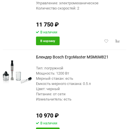
Управление: электромеханическое
Количество скоростей: 2
11 750
₽
В наличии
Добавить
Добави
В корзину
в
к
избранное
сравне
Блендер Bosch ErgoMaster MSM6M821
Тип: погружной
Мощность: 1200 Вт
Мерный стакан: есть
Емкость мерного стакана: 0.5 л
Цвет: черный
Питание: от сети
Измельчитель: есть
10 970
₽
В наличии