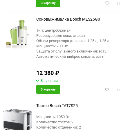
Добавить
Добави
В корзину
в
к
избранное
сравне
Соковыжималка Bosch MES25G0
Тип: центробежная
Резервуар для сока: стакан
Объем резервуара для сока: 1.25 л, 1.25 л
Мощность: 700 Вт
Защита от случайного включения: есть
Автоматический выброс мякоти: есть
12 380
₽
В наличии
Добавить
Добави
В корзину
в
к
избранное
сравне
Тостер Bosch TAT7S25
Мощность: 1050 Вт
Количество тостов: 2
Количество отделений: 2