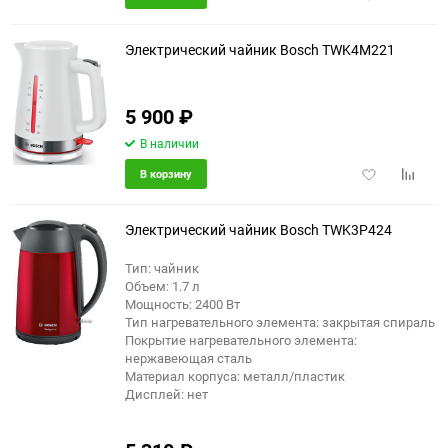
в
к
избранное
сравне
Электрический чайник Bosch TWK4M221
5 900
₽
В наличии
Добавить
Добави
В корзину
в
к
избранное
сравне
Электрический чайник Bosch TWK3P424
Тип: чайник
Объем: 1.7 л
еще 12 фото
Мощность: 2400 Вт
Тип нагревательного элемента: закрытая спираль
Покрытие нагревательного элемента:
нержавеющая сталь
Материал корпуса: металл/пластик
Дисплей: нет