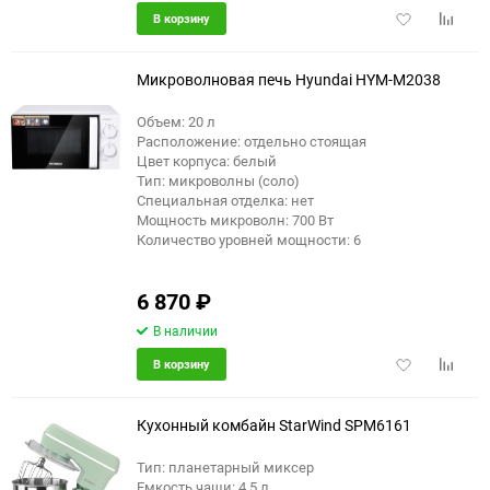
Добавить
Добави
В корзину
в
к
избранное
сравне
Микроволновая печь Hyundai HYM-M2038
Объем: 20 л
Расположение: отдельно стоящая
еще 5 фото
Цвет корпуса: белый
Тип: микроволны (соло)
Специальная отделка: нет
Мощность микроволн: 700 Вт
Количество уровней мощности: 6
6 870
₽
В наличии
Добавить
Добави
В корзину
в
к
избранное
сравне
Кухонный комбайн StarWind SPM6161
Тип: планетарный миксер
Емкость чаши: 4.5 л