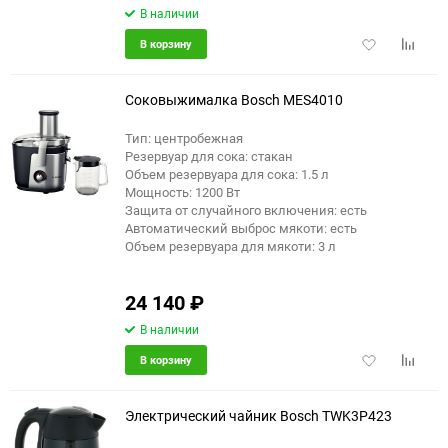
В наличии
Добавить
Добави
В корзину
в
к
избранное
сравне
Соковыжималка Bosch MES4010
Тип: центробежная
Резервуар для сока: стакан
еще 1 фото
Объем резервуара для сока: 1.5 л
Мощность: 1200 Вт
Защита от случайного включения: есть
Автоматический выброс мякоти: есть
Объем резервуара для мякоти: 3 л
24 140
₽
В наличии
Добавить
Добави
В корзину
в
к
избранное
сравне
Электрический чайник Bosch TWK3P423