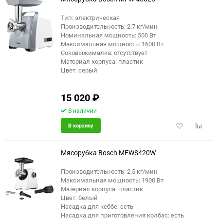
Тип: электрическая
Производительность: 2.7 кг/мин
еще 6 фото
Номинальная мощность: 500 Вт
Максимальная мощность: 1600 Вт
Соковыжималка: отсутствует
Материал корпуса: пластик
Цвет: серый
15 020
₽
В наличии
Добавить
Добави
В корзину
в
к
избранное
сравне
Мясорубка Bosch MFWS420W
Производительность: 2.5 кг/мин
Максимальная мощность: 1900 Вт
еще 2 фото
Материал корпуса: пластик
Цвет: белый
Насадка для кеббе: есть
Насадка для приготовления колбас: есть