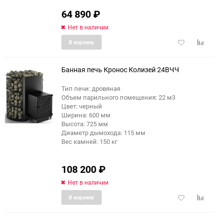
64 890
₽
Нет в наличии
Добавить
Добави
В корзину
в
к
избранное
сравне
Банная печь Кронос Колизей 24ВЧЧ
Тип печи: дровяная
Объем парильного помещения: 22 м3
Цвет: черный
Ширина: 600 мм
Высота: 725 мм
Диаметр дымохода: 115 мм
Вес камней: 150 кг
108 200
₽
Нет в наличии
Добавить
Добави
В корзину
в
к
избранное
сравне