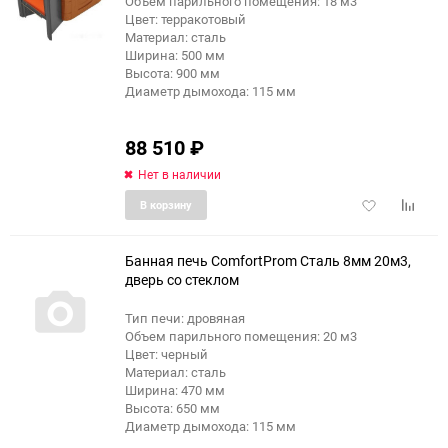
Объем парильного помещения: 18 м3
Цвет: терракотовый
Материал: сталь
Ширина: 500 мм
Высота: 900 мм
Диаметр дымохода: 115 мм
88 510
₽
Нет в наличии
Добавить
Добави
В корзину
в
к
избранное
сравне
Банная печь ComfortProm Сталь 8мм 20м3,
дверь со стеклом
Тип печи: дровяная
Объем парильного помещения: 20 м3
Цвет: черный
Материал: сталь
Ширина: 470 мм
Высота: 650 мм
Диаметр дымохода: 115 мм