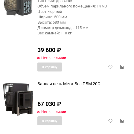
Тип печи: дровяная
Объем парильного помещения: 14 м3
Цвет: черный
Ширина: 500 мм
Высота: 580 мм
Диаметр дымохода: 115 мм
Вес камней: 110 кг
39 600
₽
Нет в наличии
Добавить
Добави
В корзину
в
к
избранное
сравне
Банная печь Мета-Бел ПБМ 20С
67 030
₽
Нет в наличии
Добавить
Добави
В корзину
в
к
избранное
сравне