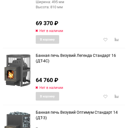
Ширина: 495 мм
Высота: 810 мм
69 370
₽
Нет в наличии
Добавить
Добави
В корзину
в
к
избранное
сравне
Банная печь Везувий Легенда Стандарт 16
(ДТ-4С)
64 760
₽
Нет в наличии
Добавить
Добави
В корзину
в
к
избранное
сравне
Банная печь Везувий Оптимум Стандарт 14
(ДТ-3)