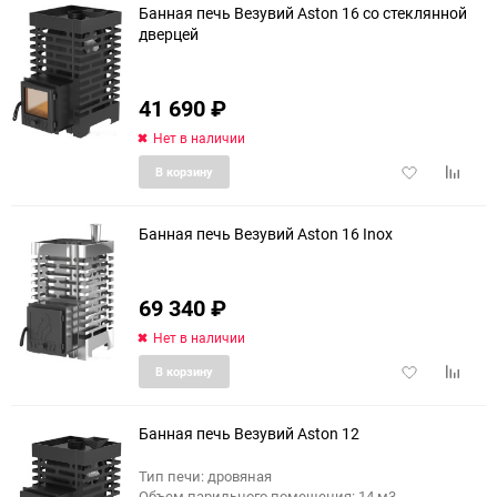
Банная печь Везувий Aston 16 со стеклянной
дверцей
41 690
₽
Нет в наличии
Добавить
Добави
В корзину
в
к
избранное
сравне
Банная печь Везувий Aston 16 Inox
69 340
₽
Нет в наличии
Добавить
Добави
В корзину
в
к
избранное
сравне
Банная печь Везувий Aston 12
Тип печи: дровяная
Объем парильного помещения: 14 м3