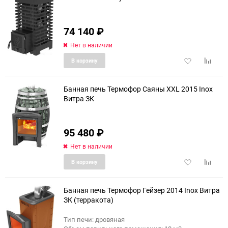
74 140
₽
Нет в наличии
Добавить
Добави
В корзину
в
к
избранное
сравне
Банная печь Термофор Саяны XXL 2015 Inox
Витра ЗК
95 480
₽
Нет в наличии
Добавить
Добави
В корзину
в
к
избранное
сравне
Банная печь Термофор Гейзер 2014 Inox Витра
ЗК (терракота)
Тип печи: дровяная