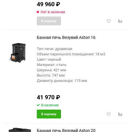
49 960
₽
Нет в наличии
Добавить
Добави
В корзину
в
к
избранное
сравне
Банная печь Везувий Aston 16
Тип печи: дровяная
Объем парильного помещения: 18 м3
Цвет: черный
Материал: сталь
Ширина: 421 мм
Высота: 747 мм
Диаметр дымохода: 115 мм
41 970
₽
В наличии
Добавить
Добави
В корзину
в
к
избранное
сравне
Банная печь Везувий Aston 20