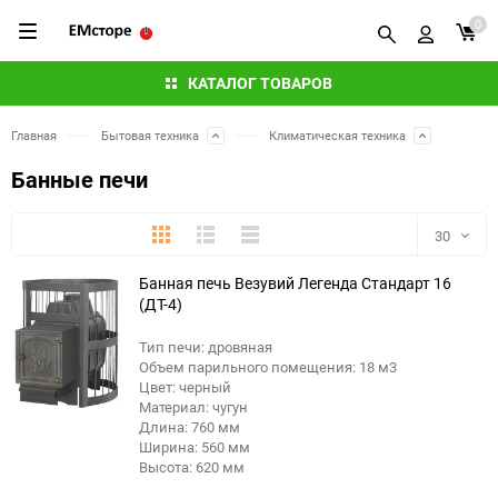
0
КАТАЛОГ ТОВАРОВ
Главная
Бытовая техника
Климатическая техника
Банные печи
Плитка
Подробно
Компактно
30
Банная печь Везувий Легенда Стандарт 16
30
(ДТ-4)
60
Тип печи: дровяная
Объем парильного помещения: 18 м3
90
Цвет: черный
Материал: чугун
Длина: 760 мм
150
Ширина: 560 мм
Высота: 620 мм