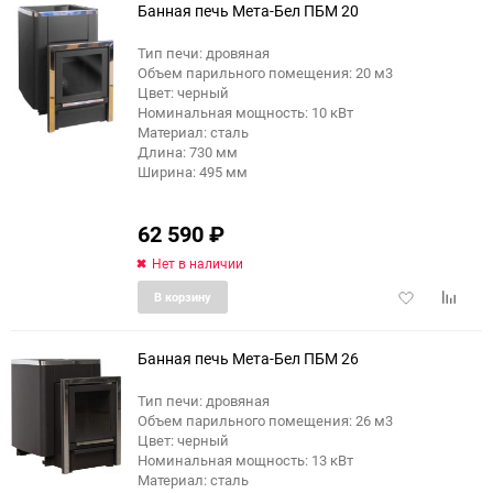
Банная печь Мета-Бел ПБМ 20
Тип печи: дровяная
Объем парильного помещения: 20 м3
Цвет: черный
Номинальная мощность: 10 кВт
Материал: сталь
Длина: 730 мм
Ширина: 495 мм
62 590
₽
Нет в наличии
Добавить
Добави
В корзину
в
к
избранное
сравне
Банная печь Мета-Бел ПБМ 26
Тип печи: дровяная
Объем парильного помещения: 26 м3
Цвет: черный
Номинальная мощность: 13 кВт
Материал: сталь