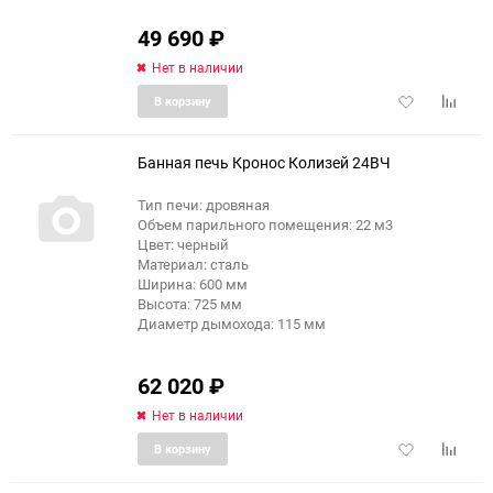
49 690
₽
Нет в наличии
Добавить
Добави
В корзину
в
к
избранное
сравне
Банная печь Кронос Колизей 24ВЧ
Тип печи: дровяная
Объем парильного помещения: 22 м3
Цвет: черный
Материал: сталь
Ширина: 600 мм
Высота: 725 мм
Диаметр дымохода: 115 мм
62 020
₽
Нет в наличии
Добавить
Добави
В корзину
в
к
избранное
сравне