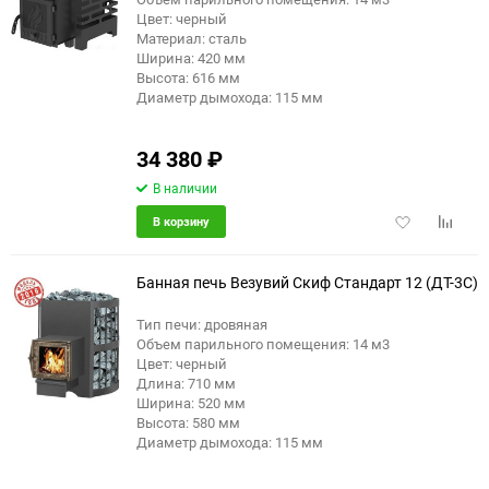
Цвет: черный
Материал: сталь
Ширина: 420 мм
Высота: 616 мм
Диаметр дымохода: 115 мм
34 380
₽
В наличии
Добавить
Добави
В корзину
в
к
избранное
сравне
Банная печь Везувий Скиф Стандарт 12 (ДТ-3С)
Тип печи: дровяная
Объем парильного помещения: 14 м3
Цвет: черный
Длина: 710 мм
Ширина: 520 мм
Высота: 580 мм
Диаметр дымохода: 115 мм