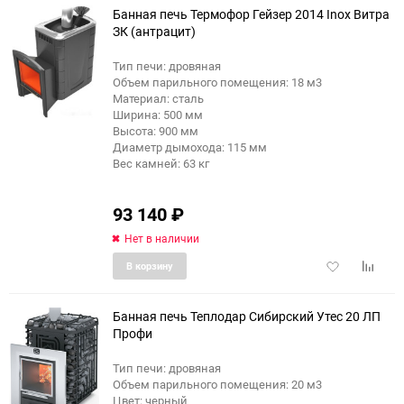
Банная печь Термофор Гейзер 2014 Inox Витра
ЗК (антрацит)
Тип печи: дровяная
Объем парильного помещения: 18 м3
Материал: сталь
Ширина: 500 мм
Высота: 900 мм
Диаметр дымохода: 115 мм
Вес камней: 63 кг
93 140
₽
Нет в наличии
Добавить
Добави
В корзину
в
к
избранное
сравне
Банная печь Теплодар Сибирский Утес 20 ЛП
Профи
Тип печи: дровяная
Объем парильного помещения: 20 м3
Цвет: черный