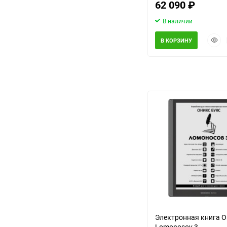
62 090
₽
В наличии
Быст
В КОРЗИНУ
прос
еще 10 фот
Электронная книга 
Lomonosov 3