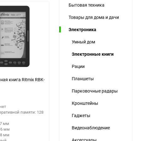
Бытовая техника
ю
Товары для дома и дачи
ю
ю
Электроника
Умный дом
Электронные книги
Рации
Планшеты
ная книга Ritmix RBK-
Парковочные радары
Кронштейны
 нет
еративной памяти: 128
Гаджеты
37 мм
Видеонаблюдение
76 мм
 8 мм
Аксессуары
рный