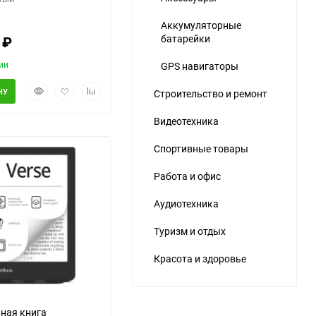
Аккумуляторные
батарейки
0
₽
ии
GPS навигаторы
Быстрый
Добавить
Добавить
НУ
Строительство и ремонт
просмотр
в
к
ю
избранное
сравнению
Видеотехника
Спортивные товары
Работа и офис
Аудиотехника
еще 3 фото
Туризм и отдых
Красота и здоровье
ная книга