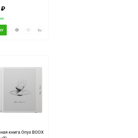
0
₽
ии
Быстрый
Добавить
Добавить
НУ
просмотр
в
к
избранное
сравнению
еще 2 фото
ная книга Onyx BOOX
лый)