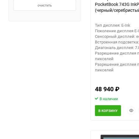
PocketBook 743G InkP
очистить
(черный/серебристы
Заточные станки (точила)
Тип дисплея: E-Ink
Дровоколы
Поколение дисплея E-In
Сенсорный дисплей: е
Встроенная подсветка:
Грузоподъемное
Диагональ дисплея: 7.
оборудование
Разрешение дисплея по
пикселей
Разрешение дисплея по
Гидроаккумуляторы и
пикселей
расширительные баки
Вытяжная вентиляция
48 940
₽
В наличии
Вибротехника
Быст
В КОРЗИНУ
прос
Бетономешалки
Бензоинструмент