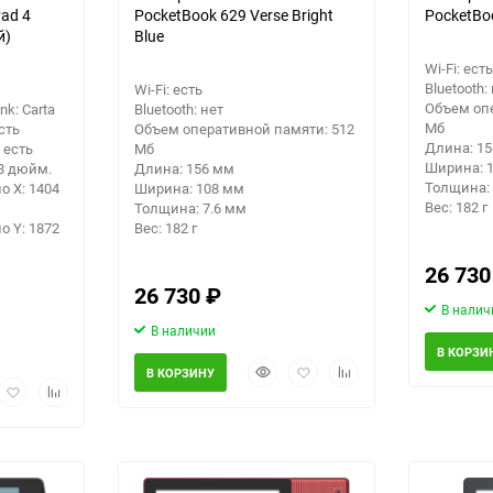
ad 4
PocketBook 629 Verse Bright
PocketBoo
й)
Blue
Wi-Fi: есть
Bluetooth:
Wi-Fi: есть
Объем оп
k: Carta
Bluetooth: нет
Мб
сть
Объем оперативной памяти: 512
Длина: 1
 есть
Мб
Ширина: 
8 дюйм.
Длина: 156 мм
Толщина: 
 X: 1404
Ширина: 108 мм
Вес: 182 г
Толщина: 7.6 мм
 Y: 1872
Вес: 182 г
26 73
26 730
₽
В налич
В наличии
В КОРЗИ
Быстрый
Добавить
Добавить
В КОРЗИНУ
рый
Добавить
Добавить
просмотр
в
к
мотр
в
к
избранное
сравнению
избранное
сравнению