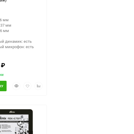
56 мм
137 мм
 6 мм
ый динамик: есть
ый микрофон: есть
0
₽
ии
Быстрый
Добавить
Добавить
НУ
просмотр
в
к
избранное
сравнению