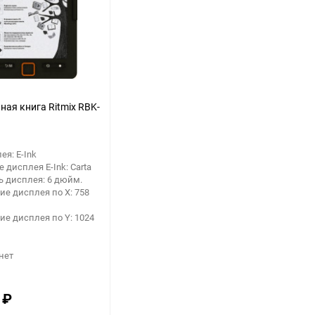
ная книга Ritmix RBK-
ея: E-Ink
 дисплея E-Ink: Carta
 дисплея: 6 дюйм.
е дисплея по X: 758
е дисплея по Y: 1024
 нет
0
₽