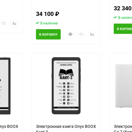
32 34
34 100
₽
В налич
рый
Добавить
Добавить
В наличии
мотр
в
к
В КОРЗИ
Быстрый
Добавить
Добавить
избранное
сравнению
В КОРЗИНУ
просмотр
в
к
избранное
сравнению
о
еще 8 фото
Onyx BOOX
Электронная книга Onyx BOOX
Электрон
Kant 3
Go 7 (бе