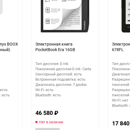
Onyx BOOX
Электронная книга
Электрон
ерный)
PocketBook Era 16GB
678FL
Тип дисплея: E-Ink
Тип диспл
Поколение дисплея E-Ink: Carta
Поколение
Сенсорный дисплей: есть
Диагональ
Встроенная подсветка: есть
Разрешени
Диагональ дисплея: 7 дюйм.
пикселей
есть
Wi-Fi: есть
Разрешени
 есть
Bluetooth: есть
пикселей
Wi-Fi: нет
Bluetooth:
46 580
₽
17 84
Нет в наличии