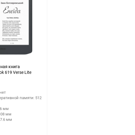
ная книга
k 619 Verse Lite
 нет
еративной памяти: 512
56 мм
108 мм
7.6 мм