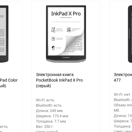
30
Выберите категори
60
Выберите категори
Выберите категори
90
еще 1 фото
150
Электронная книга
Электрон
Pad Color
PocketBook InkPad X Pro
477
ый)
(серый)
Wi-Fi: нет
Bluetooth:
Wi-Fi: есть
Объем оп
Bluetooth: есть
Мб
Длина: 249 мм
Длина: 1
Ширина: 173.4 мм
Ширина: 
Толщина: 7.7 мм
Толщина:
есть
Вес: 350 г
Цвет: че
n
Цвет: серый