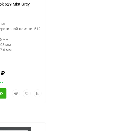
k 629 Mist Grey
 нет
еративной памяти: 512
56 мм
108 мм
7.6 мм
0
₽
ии
Быстрый
Добавить
Добавить
НУ
просмотр
в
к
избранное
сравнению