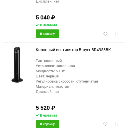
Дисплей: нет
5 040
₽
В наличии
Добавить
Добави
В корзину
в
к
избранное
сравне
Колонный вентилятор Brayer BR4958BK
Тип: колонный
Установка: напольная
Мощность: 50 Вт
Цвет: черный
Регулировка скорости: ступенчатая
Материал: пластик
Дисплей: нет
5 520
₽
В наличии
Добавить
Добави
В корзину