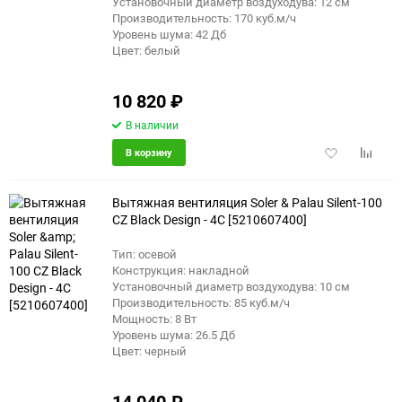
Установочный диаметр воздуходува: 12 см
Производительность: 170 куб.м/ч
Уровень шума: 42 Дб
Цвет: белый
10 820
₽
В наличии
Добавить
Добави
В корзину
в
к
избранное
сравне
Вытяжная вентиляция Soler & Palau Silent-100
CZ Black Design - 4C [5210607400]
Тип: осевой
Конструкция: накладной
Установочный диаметр воздуходува: 10 см
Производительность: 85 куб.м/ч
Мощность: 8 Вт
Уровень шума: 26.5 Дб
Цвет: черный
14 040
₽