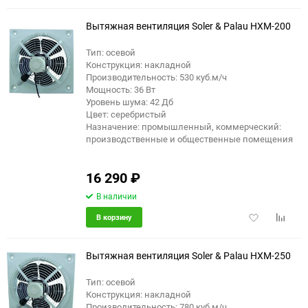
избранное
сравне
Вытяжная вентиляция Soler & Palau HXM-200
Тип: осевой
Конструкция: накладной
Производительность: 530 куб.м/ч
Мощность: 36 Вт
Уровень шума: 42 Дб
Цвет: серебристый
Назначение: промышленный, коммерческий:
производственные и общественные помещения
16 290
₽
В наличии
Добавить
Добави
В корзину
в
к
избранное
сравне
Вытяжная вентиляция Soler & Palau HXM-250
Тип: осевой
Конструкция: накладной
Производительность: 780 куб.м/ч