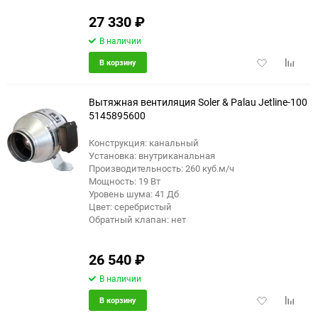
27 330
₽
В наличии
Добавить
Добави
В корзину
в
к
избранное
сравне
Вытяжная вентиляция Soler & Palau Jetline-100
5145895600
Конструкция: канальный
Установка: внутриканальная
Производительность: 260 куб.м/ч
Мощность: 19 Вт
Уровень шума: 41 Дб
Цвет: серебристый
Обратный клапан: нет
26 540
₽
В наличии
Добавить
Добави
В корзину
в
к