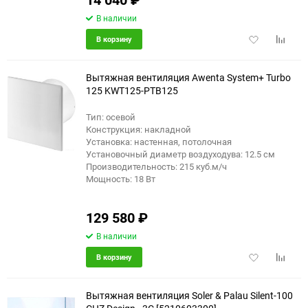
В наличии
Добавить
Добави
В корзину
в
к
избранное
сравне
Вытяжная вентиляция Awenta System+ Turbo
125 KWT125-PTB125
Тип: осевой
Конструкция: накладной
Установка: настенная, потолочная
Установочный диаметр воздуходува: 12.5 см
Производительность: 215 куб.м/ч
Мощность: 18 Вт
129 580
₽
В наличии
Добавить
Добави
В корзину
в
к
избранное
сравне
Вытяжная вентиляция Soler & Palau Silent-100