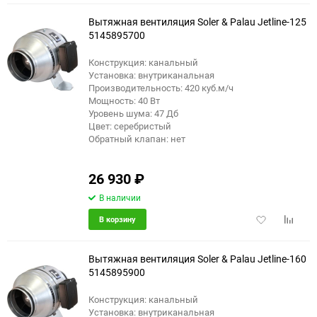
избранное
сравне
Вытяжная вентиляция Soler & Palau Jetline-125
5145895700
Конструкция: канальный
Установка: внутриканальная
Производительность: 420 куб.м/ч
Мощность: 40 Вт
Уровень шума: 47 Дб
Цвет: серебристый
Обратный клапан: нет
26 930
₽
В наличии
Добавить
Добави
В корзину
в
к
избранное
сравне
Вытяжная вентиляция Soler & Palau Jetline-160
5145895900
Конструкция: канальный
Установка: внутриканальная