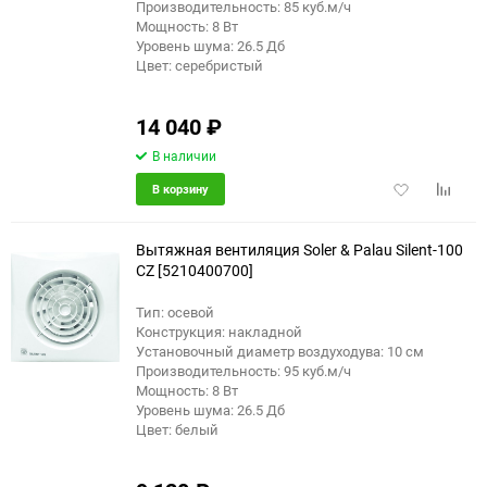
Производительность: 85 куб.м/ч
Мощность: 8 Вт
Уровень шума: 26.5 Дб
Цвет: серебристый
14 040
₽
В наличии
Добавить
Добави
В корзину
в
к
избранное
сравне
Вытяжная вентиляция Soler & Palau Silent-100
CZ [5210400700]
Тип: осевой
Конструкция: накладной
Установочный диаметр воздуходува: 10 см
Производительность: 95 куб.м/ч
Мощность: 8 Вт
Уровень шума: 26.5 Дб
Цвет: белый