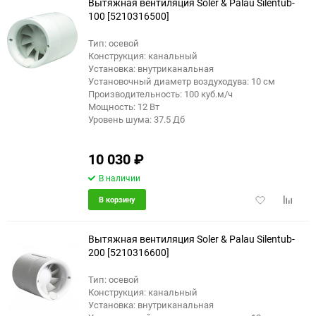
Вытяжная вентиляция Soler & Palau Silentub-
100 [5210316500]
Тип: осевой
Конструкция: канальный
Установка: внутриканальная
Установочный диаметр воздуходува: 10 см
Производительность: 100 куб.м/ч
Мощность: 12 Вт
Уровень шума: 37.5 Дб
10 030
₽
В наличии
Добавить
Добави
В корзину
в
к
избранное
сравне
Вытяжная вентиляция Soler & Palau Silentub-
200 [5210316600]
Тип: осевой
Конструкция: канальный
Установка: внутриканальная