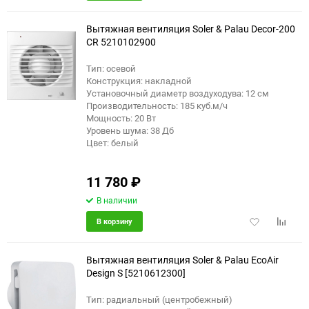
в
к
избранное
сравне
Вытяжная вентиляция Soler & Palau Decor-200
CR 5210102900
Тип: осевой
Конструкция: накладной
Установочный диаметр воздуходува: 12 см
Производительность: 185 куб.м/ч
Мощность: 20 Вт
Уровень шума: 38 Дб
Цвет: белый
11 780
₽
В наличии
Добавить
Добави
В корзину
в
к
избранное
сравне
Вытяжная вентиляция Soler & Palau EcoAir
Design S [5210612300]
Тип: радиальный (центробежный)