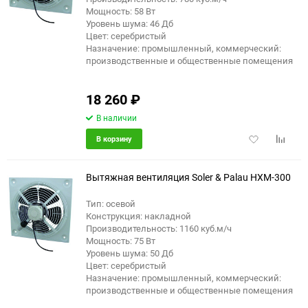
Мощность: 58 Вт
Уровень шума: 46 Дб
Цвет: серебристый
Назначение: промышленный, коммерческий:
производственные и общественные помещения
18 260
₽
В наличии
Добавить
Добави
В корзину
в
к
избранное
сравне
Вытяжная вентиляция Soler & Palau HXM-300
Тип: осевой
Конструкция: накладной
Производительность: 1160 куб.м/ч
Мощность: 75 Вт
Уровень шума: 50 Дб
Цвет: серебристый
Назначение: промышленный, коммерческий:
производственные и общественные помещения