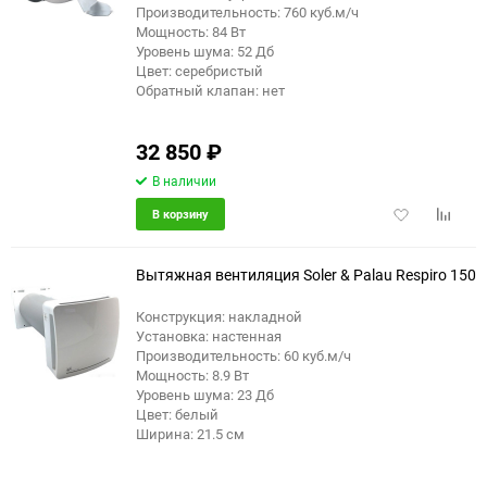
Производительность: 760 куб.м/ч
Мощность: 84 Вт
Уровень шума: 52 Дб
Цвет: серебристый
Обратный клапан: нет
32 850
₽
В наличии
Добавить
Добави
В корзину
в
к
избранное
сравне
Вытяжная вентиляция Soler & Palau Respiro 150
Конструкция: накладной
Установка: настенная
Производительность: 60 куб.м/ч
Мощность: 8.9 Вт
Уровень шума: 23 Дб
Цвет: белый
Ширина: 21.5 см