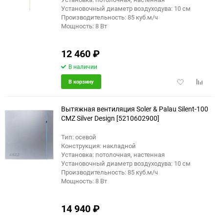
Установочный диаметр воздуходува: 10 см
Производительность: 85 куб.м/ч
Мощность: 8 Вт
12 460
₽
В наличии
Добавить
Добави
В корзину
в
к
избранное
сравне
Вытяжная вентиляция Soler & Palau Silent-100
CMZ Silver Design [5210602900]
Тип: осевой
Конструкция: накладной
Установка: потолочная, настенная
Установочный диаметр воздуходува: 10 см
Производительность: 85 куб.м/ч
Мощность: 8 Вт
14 940
₽