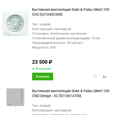
избранное
сравне
Вытяжная вентиляция Soler & Palau Silent-100
CHZ [5210402300]
Тип: осевой
Конструкция: накладной
Установка: потолочная, настенная
Установочный диаметр воздуходува: 10 см
Производительность: 95 куб.м/ч
Мощность: 8 Вт
23 500
₽
В наличии
Добавить
Добави
В корзину
в
к
избранное
сравне
Вытяжная вентиляция Soler & Palau Silent-100
CMZ Design - 3C [5210614700]
Тип: осевой
Конструкция: накладной
Установка: потолочная, настенная