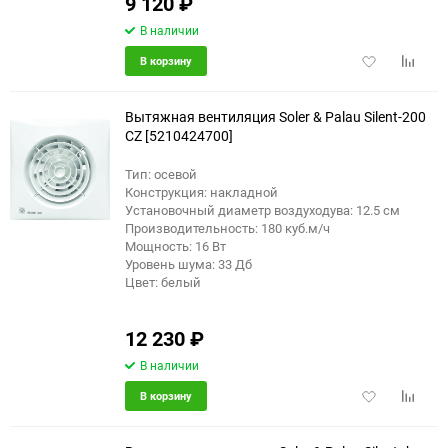
9 120
₽
В наличии
Добавить
Добави
В корзину
в
к
избранное
сравне
Вытяжная вентиляция Soler & Palau Silent-200
CZ [5210424700]
Тип: осевой
Конструкция: накладной
Установочный диаметр воздуходува: 12.5 см
Производительность: 180 куб.м/ч
Мощность: 16 Вт
Уровень шума: 33 Дб
Цвет: белый
12 230
₽
В наличии
Добавить
Добави
В корзину
в
к
избранное
сравне