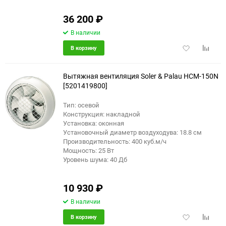
36 200
₽
В наличии
Добавить
Добави
В корзину
в
к
избранное
сравне
Вытяжная вентиляция Soler & Palau HCM-150N
[5201419800]
Тип: осевой
Конструкция: накладной
Установка: оконная
Установочный диаметр воздуходува: 18.8 см
Производительность: 400 куб.м/ч
Мощность: 25 Вт
Уровень шума: 40 Дб
10 930
₽
В наличии
Добавить
Добави
В корзину
в
к