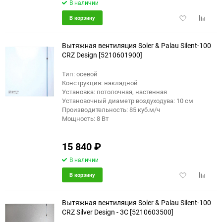
В наличии
Добавить
Добави
В корзину
в
к
избранное
сравне
Вытяжная вентиляция Soler & Palau Silent-100
CRZ Design [5210601900]
Тип: осевой
Конструкция: накладной
Установка: потолочная, настенная
Установочный диаметр воздуходува: 10 см
Производительность: 85 куб.м/ч
Мощность: 8 Вт
15 840
₽
В наличии
Добавить
Добави
В корзину
в
к
избранное
сравне
Вытяжная вентиляция Soler & Palau Silent-100
CRZ Silver Design - 3C [5210603500]