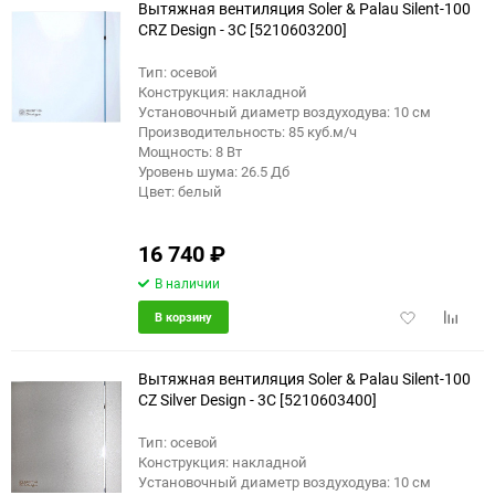
Вытяжная вентиляция Soler & Palau Silent-100
CRZ Design - 3C [5210603200]
Тип: осевой
Конструкция: накладной
Установочный диаметр воздуходува: 10 см
Производительность: 85 куб.м/ч
Мощность: 8 Вт
Уровень шума: 26.5 Дб
Цвет: белый
16 740
₽
В наличии
Добавить
Добави
В корзину
в
к
избранное
сравне
Вытяжная вентиляция Soler & Palau Silent-100
CZ Silver Design - 3C [5210603400]
Тип: осевой
Конструкция: накладной
Установочный диаметр воздуходува: 10 см