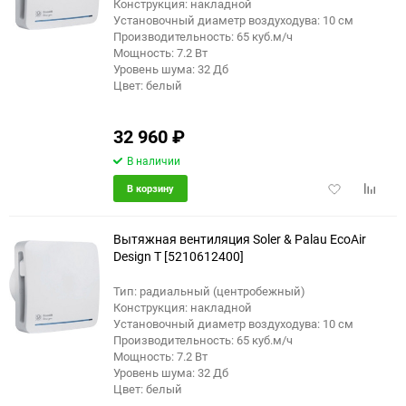
Конструкция: накладной
Установочный диаметр воздуходува: 10 см
Производительность: 65 куб.м/ч
Мощность: 7.2 Вт
Уровень шума: 32 Дб
Цвет: белый
32 960
₽
В наличии
Добавить
Добави
В корзину
в
к
избранное
сравне
Вытяжная вентиляция Soler & Palau EcoAir
Design T [5210612400]
Тип: радиальный (центробежный)
Конструкция: накладной
Установочный диаметр воздуходува: 10 см
Производительность: 65 куб.м/ч
Мощность: 7.2 Вт
Уровень шума: 32 Дб
Цвет: белый