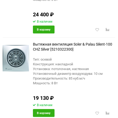
24 400
₽
В наличии
Добавить
Добави
В корзину
в
к
избранное
сравне
Вытяжная вентиляция Soler & Palau Silent-100
CHZ Silver [5210322300]
Тип: осевой
Конструкция: накладной
Установка: потолочная, настенная
Установочный диаметр воздуходува: 10 см
Производительность: 85 куб.м/ч
Мощность: 8 Вт
19 130
₽
В наличии
Добавить
Добави
В корзину
в
к