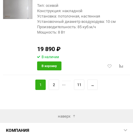
Тип: осевой
Конструкция: накладной
Установка: потолочная, настенная
Установочный диаметр воздуходува: 10 см
Производительность: 85 куб.м/ч
Мощность: 8 Вт
19 890
₽
В наличии
Добавить
Добави
В корзину
в
к
избранное
сравне
...
1
2
11
→
наверх
КОМПАНИЯ