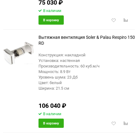
75 030
₽
В наличии
Добавить
Добави
В корзину
в
к
избранное
сравне
Вытяжная вентиляция Soler & Palau Respiro 150
RD
Конструкция: накладной
Установка: настенная
Производительность: 60 куб.м/ч
Мощность: 8.9 Вт
Уровень шума: 23 Дб
Цвет: белый
Ширина: 21.5 см
106 040
₽
В наличии
Добавить
Добави
В корзину
в
к
избранное
сравне