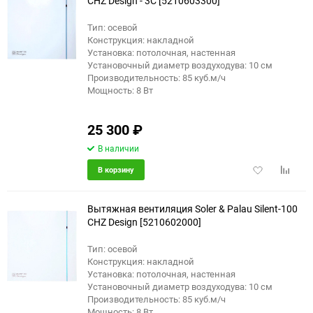
CHZ Design - 3C [5210603300]
Тип: осевой
Конструкция: накладной
Установка: потолочная, настенная
Установочный диаметр воздуходува: 10 см
Производительность: 85 куб.м/ч
Мощность: 8 Вт
25 300
₽
В наличии
Добавить
Добави
В корзину
в
к
избранное
сравне
Вытяжная вентиляция Soler & Palau Silent-100
CHZ Design [5210602000]
Тип: осевой
Конструкция: накладной
Установка: потолочная, настенная
Установочный диаметр воздуходува: 10 см
Производительность: 85 куб.м/ч
Мощность: 8 Вт