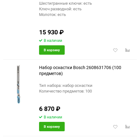
Шестигранные ключи: есть
Ключ разводной: есть
Молоток: есть
15 930
₽
В наличии
Добавить
Добави
В корзину
в
к
избранное
сравне
Набор оснастки Bosch 2608631706 (100
предметов)
Тип набора: набор оснастки
Количество предметов: 100
6 870
₽
В наличии
Добавить
Добави
В корзину
в
к
избранное
сравне