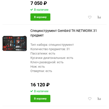
7 050
₽
В наличии
Добавить
Добави
В корзину
в
к
избранное
сравне
Специнструмент Gembird TK-NETWORK 31
предмет
Тип набора: специнструмент
Количество предметов: 31
Пассатижи: есть
Кусачки диагональные: есть
Ключ разводной: есть
Нож: есть
Отвертки: есть
16 120
₽
В наличии
Добавить
Добави
В корзину
в
к
избранное
сравне