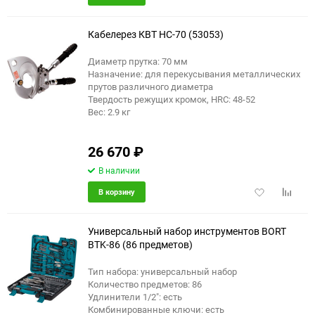
в
к
избранное
сравне
Кабелерез КВТ НС-70 (53053)
Диаметр прутка: 70 мм
Назначение: для перекусывания металлических
прутов различного диаметра
Твердость режущих кромок, HRC: 48-52
Вес: 2.9 кг
26 670
₽
В наличии
Добавить
Добави
В корзину
в
к
избранное
сравне
Универсальный набор инструментов BORT
BTK-86 (86 предметов)
Тип набора: универсальный набор
Количество предметов: 86
Удлинители 1/2": есть
Комбинированные ключи: есть