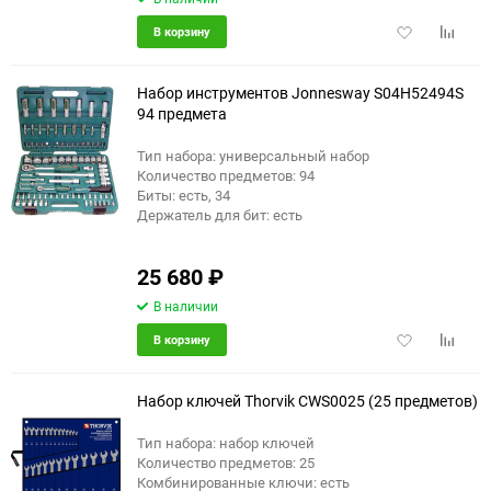
Добавить
Добави
В корзину
в
к
избранное
сравне
Набор инструментов Jonnesway S04H52494S
94 предмета
Тип набора: универсальный набор
Количество предметов: 94
Биты: есть, 34
Держатель для бит: есть
25 680
₽
В наличии
Добавить
Добави
В корзину
в
к
избранное
сравне
Набор ключей Thorvik CWS0025 (25 предметов)
Тип набора: набор ключей
Количество предметов: 25
Комбинированные ключи: есть