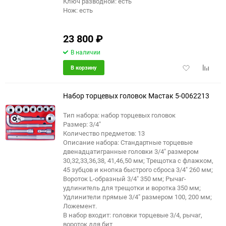
Ключ разводной: есть
Нож: есть
23 800
₽
В наличии
Добавить
Добави
В корзину
в
к
избранное
сравне
Набор торцевых головок Мастак 5-0062213
Тип набора: набор торцевых головок
Размер: 3/4"
Количество предметов: 13
Описание набора: Стандартные торцевые
двенадцатигранные головки 3/4" размером
30,32,33,36,38, 41,46,50 мм; Трещотка с флажком,
45 зубцов и кнопка быстрого сброса 3/4" 260 мм;
Вороток L-образный 3/4" 350 мм; Рычаг-
удлинитель для трещотки и воротка 350 мм;
Удлинители прямые 3/4" размером 100, 200 мм;
Ложемент.
В набор входит: головки торцевые 3/4, рычаг,
вороток для бит