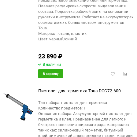
нежелательное вытекание клея или герметика.
Плавная регулировка скорости выдавливания
состава. Подсветка рабочей зоны на основании
рукоятки инструмента. Работает на аккумуляторах
совместимых с большинством инструментов
Toua.
Материал: сталь, пластик
Цвет: черный/синий
23 890
₽
В наличии
Добавить
Добави
В корзину
в
к
избранное
сравне
Пистолет для герметика Toua DCG72-600
Тип набора: пистолет для герметика
Количество предметов: 1
Описание набора: Аккумуляторный пистолет для
герметика и клея. Предназначен для легкого и
быстрого нанесения широкого ряда материалов,
таких как: силиконовый герметик, битумный
клей, химический анкер, жидкие гвозди, мастики