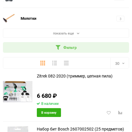
Молотки
3
показать еще
Фильтр
Плитка
Подробно
Компактно
30
Zitrek 082-2020 (триммер, цепная пила)
30
60
6 680
₽
еще 3 фото
90
В наличии
Добавить
Добави
В корзину
150
в
к
избранное
сравне
Набор бит Bosch 2607002502 (25 предметов)