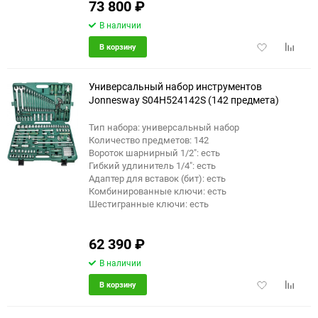
73 800
₽
В наличии
Добавить
Добави
В корзину
в
к
избранное
сравне
Универсальный набор инструментов
Jonnesway S04H524142S (142 предмета)
Тип набора: универсальный набор
Количество предметов: 142
Вороток шарнирный 1/2": есть
Гибкий удлинитель 1/4": есть
Адаптер для вставок (бит): есть
Комбинированные ключи: есть
Шестигранные ключи: есть
62 390
₽
В наличии
Добавить
Добави
В корзину
в
к
избранное
сравне