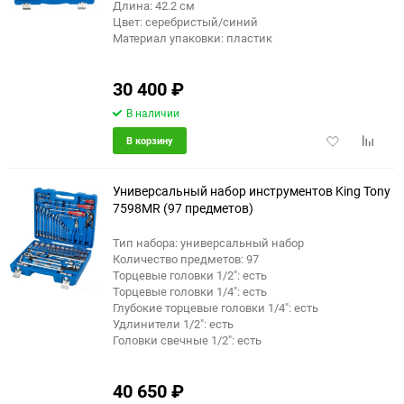
Длина: 42.2 см
Цвет: серебристый/синий
Материал упаковки: пластик
30 400
₽
В наличии
Добавить
Добави
В корзину
в
к
избранное
сравне
Универсальный набор инструментов King Tony
7598MR (97 предметов)
Тип набора: универсальный набор
еще 2 фото
Количество предметов: 97
Торцевые головки 1/2": есть
Торцевые головки 1/4": есть
Глубокие торцевые головки 1/4": есть
Удлинители 1/2": есть
Головки свечные 1/2": есть
40 650
₽