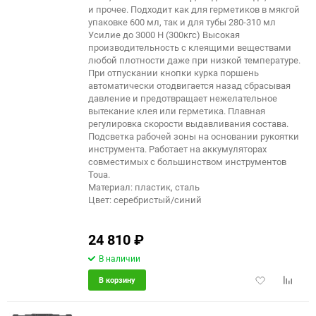
и прочее. Подходит как для герметиков в мякгой
упаковке 600 мл, так и для тубы 280-310 мл
Усилие до 3000 Н (300кгс) Высокая
производительность с клеящими веществами
любой плотности даже при низкой температуре.
При отпускании кнопки курка поршень
автоматически отодвигается назад сбрасывая
давление и предотвращает нежелательное
вытекание клея или герметика. Плавная
регулировка скорости выдавливания состава.
Подсветка рабочей зоны на основании рукоятки
инструмента. Работает на аккумуляторах
совместимых с большинством инструментов
Toua.
Материал: пластик, сталь
Цвет: серебристый/синий
24 810
₽
В наличии
Добавить
Добави
В корзину
в
к
избранное
сравне