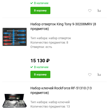
В наличии
Добавить
Добави
В корзину
в
к
избранное
сравне
Набор отверток King Tony 9-30208MRV (8
предметов)
Тип набора: набор отверток
Количество предметов: 8
Отвертки: есть
15 130
₽
В наличии
Добавить
Добави
В корзину
в
к
избранное
сравне
Набор ключей RockForce RF-51310 (13
предметов)
Тип набора: набор ключей
еще 1 фото
Количество предметов: 13