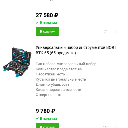
27 580
₽
В наличии
Добавить
Добави
В корзину
в
к
избранное
сравне
Универсальный набор инструментов BORT
BTK-65 (65 предмета)
Тип набора: универсальный набор
еще 2 фото
Количество предметов: 65
Пассатижи: есть
Кусачки диагональные: есть
Длинногубцы: есть
Клещи переставные: есть
Отвертки: есть
9 780
₽
В наличии
Добавить
Добави
В корзину