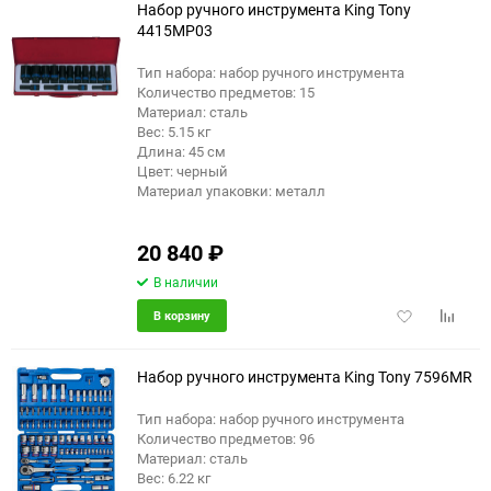
Набор ручного инструмента King Tony
4415MP03
Тип набора: набор ручного инструмента
Количество предметов: 15
Материал: сталь
Вес: 5.15 кг
Длина: 45 см
Цвет: черный
Материал упаковки: металл
20 840
₽
В наличии
Добавить
Добави
В корзину
в
к
избранное
сравне
Набор ручного инструмента King Tony 7596MR
Тип набора: набор ручного инструмента
Количество предметов: 96
Материал: сталь
Вес: 6.22 кг