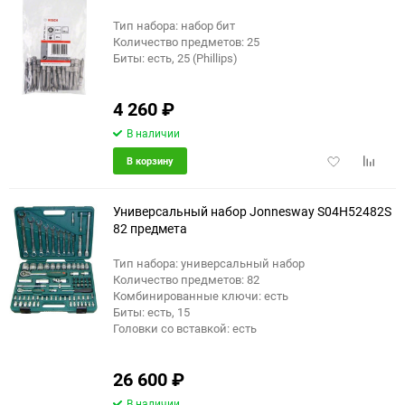
Тип набора: набор бит
Количество предметов: 25
Биты: есть, 25 (Phillips)
4 260
₽
В наличии
Добавить
Добави
В корзину
в
к
избранное
сравне
Универсальный набор Jonnesway S04H52482S
82 предмета
Тип набора: универсальный набор
Количество предметов: 82
Комбинированные ключи: есть
Биты: есть, 15
Головки со вставкой: есть
26 600
₽
В наличии