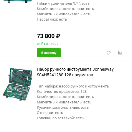
Гибкий удлинитель 1/4": есть
Комбинированные ключи: есть
Магнитный извлекатель: есть
Пассатижи: есть
73 800
₽
В наличии
Добавить
Добави
В корзину
в
к
избранное
сравне
Набор ручного инструмента Jonnesway
S04H524128S 128 предметов
Тип набора: набор ручного инструмента
Количество предметов: 128
Комбинированные ключи: есть
Магнитный извлекатель: есть
Кусачки диагональные: есть
Отвертки: есть
Головки со вставкой: есть