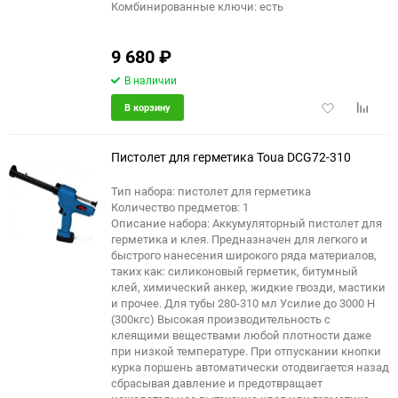
Комбинированные ключи: есть
9 680
₽
В наличии
Добавить
Добави
В корзину
в
к
избранное
сравне
Пистолет для герметика Toua DCG72-310
Тип набора: пистолет для герметика
Количество предметов: 1
Описание набора: Аккумуляторный пистолет для
герметика и клея. Предназначен для легкого и
быстрого нанесения широкого ряда материалов,
таких как: силиконовый герметик, битумный
клей, химический анкер, жидкие гвозди, мастики
и прочее. Для тубы 280-310 мл Усилие до 3000 Н
(300кгс) Высокая производительность с
клеящими веществами любой плотности даже
при низкой температуре. При отпускании кнопки
курка поршень автоматически отодвигается назад
сбрасывая давление и предотвращает