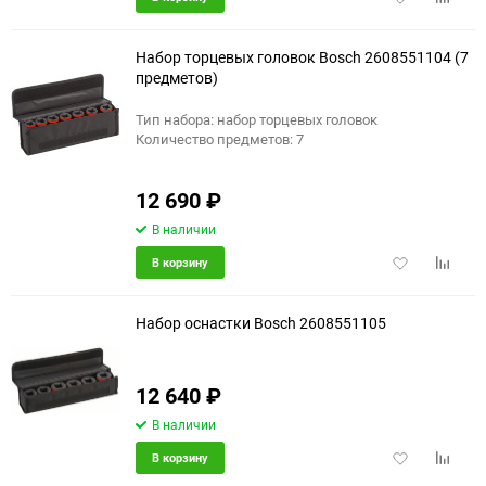
в
к
избранное
сравне
Набор торцевых головок Bosch 2608551104 (7
предметов)
Тип набора: набор торцевых головок
Количество предметов: 7
12 690
₽
В наличии
Добавить
Добави
В корзину
в
к
избранное
сравне
Набор оснастки Bosch 2608551105
12 640
₽
В наличии
Добавить
Добави
В корзину
в
к