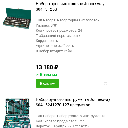
Набор торцевых головок Jonnesway
S04H3125S
Тип набора: набор торцевых головок
Размер: 3/8"
Количество предметов: 24
Т-образный вороток: есть
Кардан: есть
Удлинители 3/8": есть
В набор входит: кейс
13 180
₽
В наличии
Добавить
Добави
В корзину
в
к
избранное
сравне
Набор ручного инструмента Jonnesway
S04H524127S 127 предметов
Тип набора: набор ручного инструмента
Количество предметов: 127
Вороток шарнирный 1/2": есть