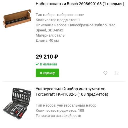
Набор оснастки Bosch 2608690168 (1 предмет)
Тип набора: набор оснастки
Количество предметов: 1
Описание набора: Пикообразное зубило RTec
Speed, SDS-max
Материал: сталь
Длина: 40 см
29 210
₽
В наличии
Добавить
Добави
В корзину
в
к
избранное
сравне
Универсальный набор инструментов
ForceKraft FK-41082-5 (108 предметов)
Тип набора: универсальный набор
Количество предметов: 108
Головки со вставкой: есть