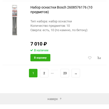
избранное
сравне
Набор оснастки Bosch 2608576176 (10
предметов)
Тип набора: набор оснастки
Количество предметов: 10
Сверла: есть, 10 (по камню, по бетону)
7 010
₽
В наличии
Добавить
Добави
В корзину
в
к
избранное
сравне
...
1
2
23
→
наверх