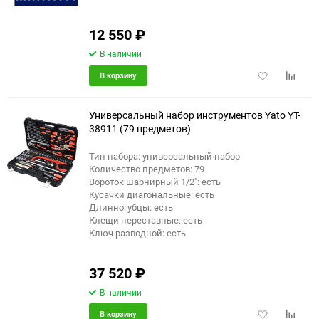
12 550
₽
В наличии
Добавить
Добави
В корзину
в
к
избранное
сравне
Универсальный набор инструментов Yato YT-
38911 (79 предметов)
Тип набора: универсальный набор
Количество предметов: 79
Вороток шарнирный 1/2": есть
Кусачки диагональные: есть
Длинногубцы: есть
Клещи переставные: есть
Ключ разводной: есть
37 520
₽
В наличии
Добавить
Добави
В корзину