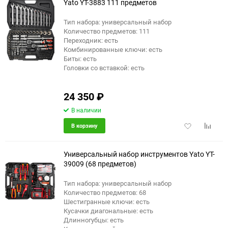
Yato YT-3883 111 предметов
Тип набора: универсальный набор
Количество предметов: 111
Переходник: есть
Комбинированные ключи: есть
Биты: есть
Головки со вставкой: есть
24 350
₽
В наличии
Добавить
Добави
В корзину
в
к
избранное
сравне
Универсальный набор инструментов Yato YT-
39009 (68 предметов)
Тип набора: универсальный набор
Количество предметов: 68
Шестигранные ключи: есть
Кусачки диагональные: есть
Длинногубцы: есть