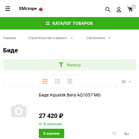
0
КАТАЛОГ ТОВАРОВ
Главная
Строительство и ремонт
Сантехника
Биде
Фильтр
Плитка
Подробно
Компактно
30
Биде Aquatek Вега AQ1057-MG
30
60
27 420
₽
90
В наличии
Добавить
Добави
В корзину
150
в
к