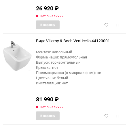
26 920
₽
Нет в наличии
Добавить
Добави
В корзину
в
к
избранное
сравне
Биде Villeroy & Boch Venticello 44120001
Монтаж: напольный
Форма чаши: прямоугольная
Выпуск: горизонтальный
Крышка: нет
Пневмокрышка (с микролифтом): нет
Цвет чаши: белый
Инсталляция: нет
81 990
₽
Нет в наличии
Добавить
Добави
В корзину
в
к
избранное
сравне