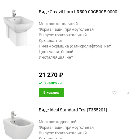
избранное
сравне
Биде Creavit Lara LR500-00CB00E-0000
Монтаж: напольный
Форма чаши: прямоугольная
Выпуск: горизонтальный
Крышка: нет
Пневмокрышка (с микролифтом): нет
Цвет чаши: белый
Инсталляция: нет
21 270
₽
В наличии
Добавить
Добави
В корзину
в
к
избранное
сравне
Биде Ideal Standard Tesi [T355201]
Монтаж: подвесной
Форма чаши: прямоугольная
Выпуск: горизонтальный
Крышка: нет