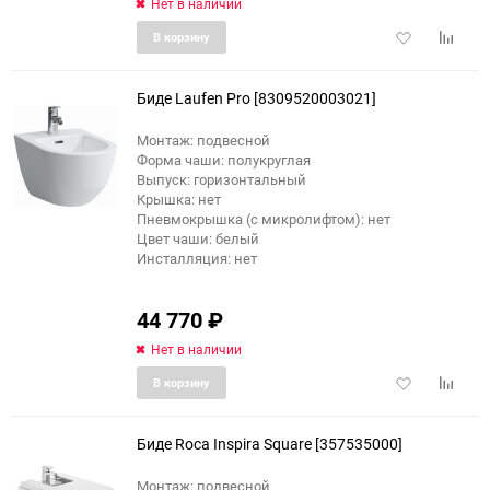
Нет в наличии
Добавить
Добави
В корзину
в
к
избранное
сравне
Биде Laufen Pro [8309520003021]
Монтаж: подвесной
Форма чаши: полукруглая
Выпуск: горизонтальный
Крышка: нет
Пневмокрышка (с микролифтом): нет
Цвет чаши: белый
Инсталляция: нет
44 770
₽
Нет в наличии
Добавить
Добави
В корзину
в
к
избранное
сравне
Биде Roca Inspira Square [357535000]
Монтаж: подвесной