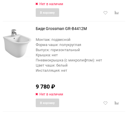
Нет в наличии
Добавить
Добави
В корзину
в
к
избранное
сравне
Биде Grossman GR-B4412M
Монтаж: подвесной
Форма чаши: полукруглая
Выпуск: горизонтальный
Крышка: нет
Пневмокрышка (с микролифтом): нет
Цвет чаши: белый
Инсталляция: нет
9 780
₽
Нет в наличии
Добавить
Добави
В корзину
в
к
избранное
сравне