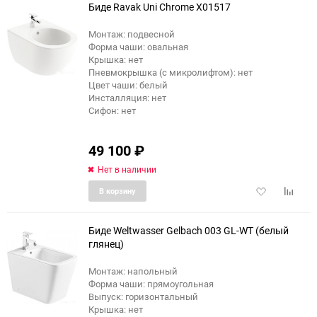
Биде Ravak Uni Chrome X01517
Монтаж: подвесной
Форма чаши: овальная
еще 9 фото
Крышка: нет
Пневмокрышка (с микролифтом): нет
Цвет чаши: белый
Инсталляция: нет
Сифон: нет
49 100
₽
Нет в наличии
Добавить
Добави
В корзину
в
к
избранное
сравне
Биде Weltwasser Gelbach 003 GL-WT (белый
глянец)
Монтаж: напольный
Форма чаши: прямоугольная
Выпуск: горизонтальный
Крышка: нет