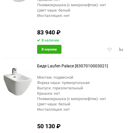
Пневмокрышка (с микролифтом): нет
Цвет чаши: белый
Инсталляция: нет
83 940
₽
В наличии
Добавить
Добави
В корзину
в
к
избранное
сравне
Биде Laufen Palace [8307010003021]
Монтаж: подвесной
Форма чаши: прямоугольная
Выпуск: горизонтальный
Крышка: нет
Пневмокрышка (с микролифтом): нет
Цвет чаши: белый
Инсталляция: нет
50 130
₽