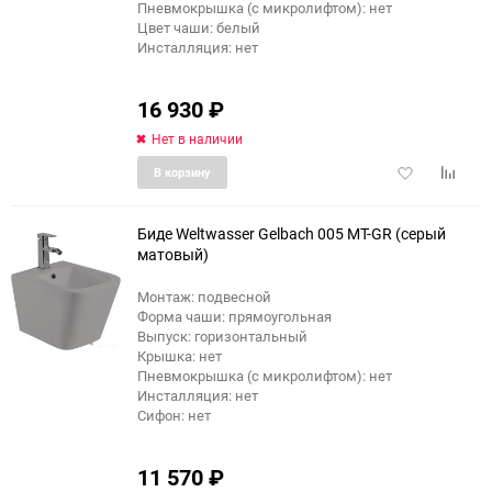
Пневмокрышка (с микролифтом): нет
Цвет чаши: белый
Инсталляция: нет
16 930
₽
Нет в наличии
Добавить
Добави
В корзину
в
к
избранное
сравне
Биде Weltwasser Gelbach 005 MT-GR (серый
матовый)
Монтаж: подвесной
Форма чаши: прямоугольная
Выпуск: горизонтальный
Крышка: нет
Пневмокрышка (с микролифтом): нет
Инсталляция: нет
Сифон: нет
11 570
₽