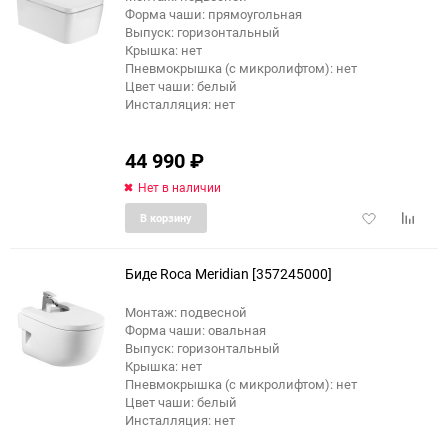
Форма чаши: прямоугольная
Выпуск: горизонтальный
Крышка: нет
Пневмокрышка (с микролифтом): нет
Цвет чаши: белый
Инсталляция: нет
44 990
₽
Нет в наличии
Добавить
Добави
В корзину
в
к
избранное
сравне
Биде Roca Meridian [357245000]
Монтаж: подвесной
Форма чаши: овальная
Выпуск: горизонтальный
Крышка: нет
Пневмокрышка (с микролифтом): нет
Цвет чаши: белый
Инсталляция: нет