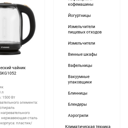
кофемашины
Йогуртницы
Измельчители
пищевых отходов
Измельчители
Винные шкафы
Вафельницы
еский чайник
 SKG1052
Вакуумные
упаковщики
ик
8 л
Блинницы
 1500 Вт
вательного элемента:
Блендеры
 спираль
 нагревательного
Аэрогрили
: нержавеющая сталь
корпуса: пластик/
Климатическая техника