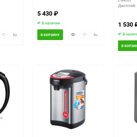
Дисплей:
5 430
₽
1 530
В наличии
рый
Добавить
Добавить
Быстрый
Добавить
Добавить
В налич
В КОРЗИНУ
мотр
в
к
просмотр
в
к
избранное
сравнению
избранное
сравнению
В КОРЗИ