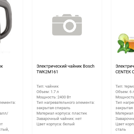
ик
Электрический чайник Bosch
Электрич
TWK2M161
CENTEK C
Тип: чайник
Тип: терм
Объем: 1.7 л
Объем: 6 
Мощность: 2400 Вт
Мощность:
лемента:
Тип нагревательного элемента:
Тип нагре
закрытая спираль
закрытая
алл/
Материал корпуса: пластик
Материал 
Заварочный чайник: нет
Заварочны
ет
Цвет корпуса: белый
Цвет кор
стый,
сталь