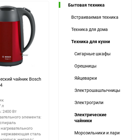
Бытовая техника
ю
Встраиваемая техника
ю
ю
Техника для дома
Техника для кухни
еще 12 фото
Сигарные шкафы
Орешницы
Яйцеварки
еский чайник Bosch
4
Электрошашлычницы
ик
Электрогрили
7 л
 2400 Вт
Электрические
вательного элемента:
чайники
 спираль
 нагревательного
Морозильники и лари
: нержавеющая сталь
корпуса: металл/