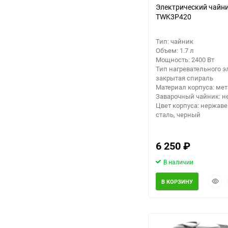
Электрический чайни
TWK3P420
Тип: чайник
Объем: 1.7 л
Мощность: 2400 Вт
Тип нагревательного э
закрытая спираль
Материал корпуса: ме
Заварочный чайник: н
Цвет корпуса: нержав
сталь, черный
6 250
₽
В наличии
Быст
В КОРЗИНУ
прос