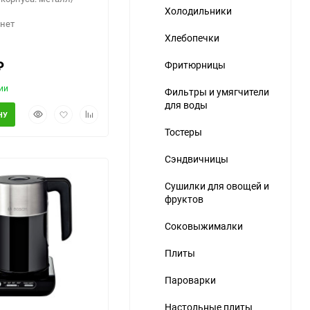
Холодильники
 нет
Хлебопечки
₽
Фритюрницы
ии
Фильтры и умягчители
для воды
Быстрый
Добавить
Добавить
ю
НУ
просмотр
в
к
Тостеры
избранное
сравнению
Сэндвичницы
Сушилки для овощей и
фруктов
Соковыжималки
еще 4 фото
Плиты
Пароварки
Настольные плиты