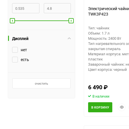
Электрический чайни
Заточные станки (точила)
TWK3P423
Дровоколы
Тип: чайник
Объем: 1.7 л
Дисплей
Мощность: 2400 Вт
Грузоподъемное
Тип нагревательного э
оборудование
закрытая спираль
нет
Материал корпуса: мет
пластик
есть
Гидроаккумуляторы и
Заварочный чайник: н
расширительные баки
Цвет корпуса: черный
Вытяжная вентиляция
очистить
6 490
₽
Вибротехника
В наличии
Быст
В КОРЗИНУ
Бетономешалки
прос
Бензоинструмент