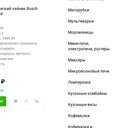
еский чайник Bosch
Мясорубки
3P
Мультиварки
ик
Мороженицы
5 л
 2400 Вт
вательного элемента:
Мини-печи,
 спираль
электропечи, ростеры
корпуса: металл/
пластик
Миксеры
сть
Микроволновые печи
0
₽
Ломтерезки
ии
Кухонные комбайны
Быстрый
Добавить
Добавить
НУ
Кухонные весы
просмотр
в
к
избранное
сравнению
Кофемолки
Кофеварки и