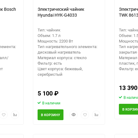
к Bosch
Электрический чайник
Электрич
Hyundai HYK-G4033
TWK 861
Тип: чайник
Тип: чайн
Объем: 1.7 л
Объем: 1.
Мощность: 2200 Вт
Мощность:
лемента:
Тип нагревательного элемента:
Тип нагре
дисковый нагреватель
закрытая
алл/
Материал корпуса: стекло
Материал 
Фильтр: есть
пластик, 
ет
Цвет корпуса: бежевый,
Фильтр: е
серебристый
13 39
5 100
₽
В налич
В наличии
В КОРЗИ
рый
Добавить
Добавить
Быстрый
Добавить
Добавить
В КОРЗИНУ
мотр
в
к
просмотр
в
к
избранное
сравнению
избранное
сравнению