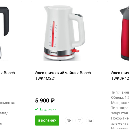
30
Выберите категори
60
Выберите категори
Выберите категори
90
150
к Bosch
Электрический чайник Bosch
Электрич
TWK4M221
TWK3P42
Тип: чайн
Объем: 1.
5 900
₽
лемента:
Мощность:
Тип нагре
В наличии
алл/
закрытая
Покрытие
Быстрый
Добавить
Добавить
В КОРЗИНУ
ет
элемента
просмотр
в
к
Материал 