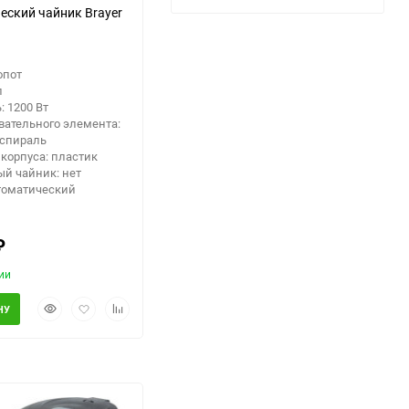
еский чайник Brayer
опот
л
 1200 Вт
вательного элемента:
 спираль
корпуса: пластик
й чайник: нет
втоматический
₽
ии
Быстрый
Добавить
Добавить
НУ
просмотр
в
к
избранное
сравнению