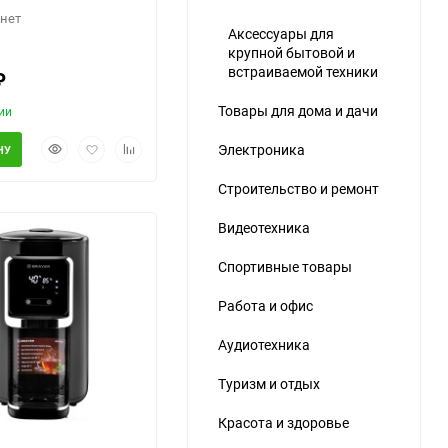
 нет
Аксессуары для
крупной бытовой и
встраиваемой техники
₽
Товары для дома и дачи
ии
Быстрый
Добавить
Добавить
Электроника
НУ
просмотр
в
к
избранное
сравнению
Строительство и ремонт
Видеотехника
Спортивные товары
Работа и офис
Аудиотехника
еще 4 фото
Туризм и отдых
Красота и здоровье