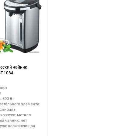
еский чайник
T-1084
опот
л
 800 Вт
вательного элемента:
 спираль
корпуса: металл
й чайник: нет
пуса: нержавеющая