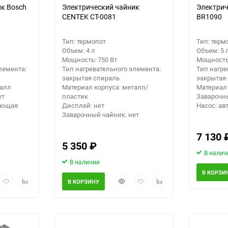
к Bosch
Электрический чайник
Электрич
CENTEK CT-0081
BR1090
Тип: термопот
Тип: терм
Объем: 4 л
Объем: 5 
Мощность: 750 Вт
Мощность:
лемента:
Тип нагревательного элемента:
Тип нагре
закрытая спираль
закрытая
талл
Материал корпуса: металл/
Материал 
ет
пластик
Заварочны
еющая
Дисплей: нет
Насос: а
Заварочный чайник: нет
7 130
5 350
₽
В налич
В наличии
В КОРЗИ
рый
Добавить
Добавить
Быстрый
Добавить
Добавить
В КОРЗИНУ
мотр
в
к
просмотр
в
к
избранное
сравнению
избранное
сравнению