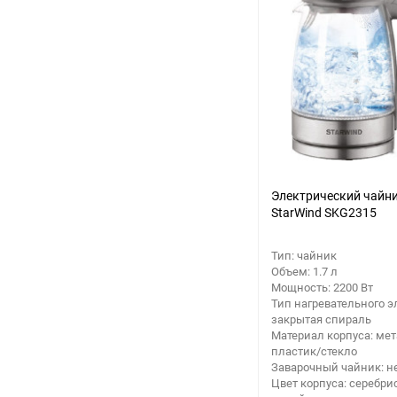
Электрический чайн
StarWind SKG2315
Тип: чайник
Объем: 1.7 л
Мощность: 2200 Вт
Тип нагревательного э
закрытая спираль
Материал корпуса: мет
пластик/стекло
Заварочный чайник: н
Цвет корпуса: серебри