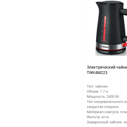
Аккумуляторный
инструмент
еще 5 фото
Электрический чайни
TWK4M223
Тип: чайник
Объем: 1.7 л
Мощность: 2400 Вт
Тип нагревательного э
закрытая спираль
Материал корпуса: пла
Фильтр: есть
Заварочный чайник: н