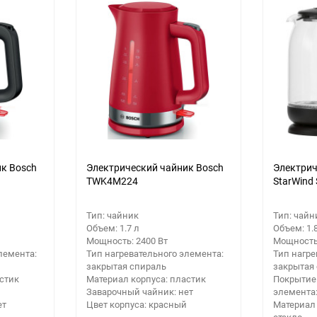
еще 5 фото
к Bosch
Электрический чайник Bosch
Электрич
TWK4M224
StarWind
Тип: чайник
Тип: чайн
Объем: 1.7 л
Объем: 1.
Мощность: 2400 Вт
Мощность:
лемента:
Тип нагревательного элемента:
Тип нагре
закрытая спираль
закрытая
стик
Материал корпуса: пластик
Покрытие
Заварочный чайник: нет
элемента
ет
Цвет корпуса: красный
Материал 
стекло