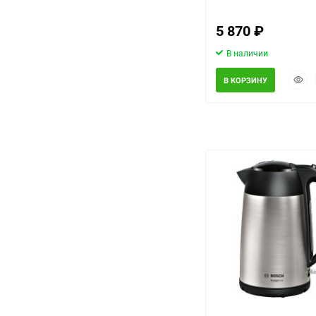
5 870
₽
В наличии
Быст
В КОРЗИНУ
прос
еще 4 фото