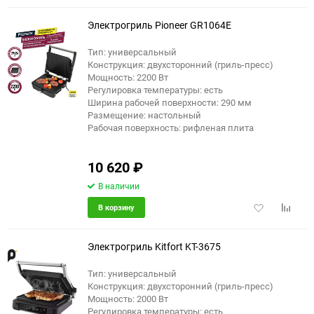
избранное
сравне
Электрогриль Pioneer GR1064E
Тип: универсальный
Конструкция: двухсторонний (гриль-пресс)
еще 7 фото
Мощность: 2200 Вт
Регулировка температуры: есть
Ширина рабочей поверхности: 290 мм
Размещение: настольный
Рабочая поверхность: рифленая плита
10 620
₽
В наличии
Добавить
Добави
В корзину
в
к
избранное
сравне
Электрогриль Kitfort KT-3675
Тип: универсальный
Конструкция: двухсторонний (гриль-пресс)
еще 2 фото
Мощность: 2000 Вт
Регулировка температуры: есть