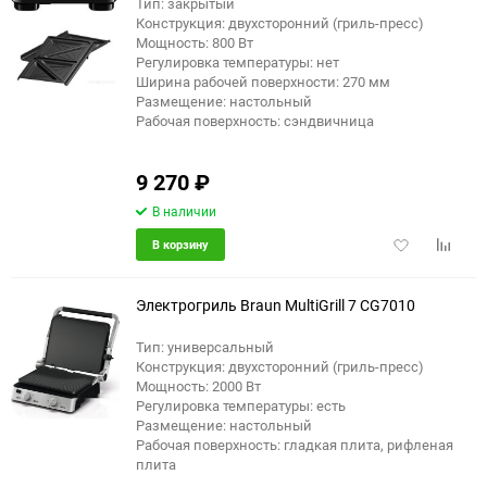
Тип: закрытый
Конструкция: двухсторонний (гриль-пресс)
Мощность: 800 Вт
Регулировка температуры: нет
Ширина рабочей поверхности: 270 мм
Размещение: настольный
Рабочая поверхность: сэндвичница
9 270
₽
В наличии
Добавить
Добави
В корзину
в
к
избранное
сравне
Электрогриль Braun MultiGrill 7 CG7010
Тип: универсальный
Конструкция: двухсторонний (гриль-пресс)
Мощность: 2000 Вт
Регулировка температуры: есть
Размещение: настольный
Рабочая поверхность: гладкая плита, рифленая
плита