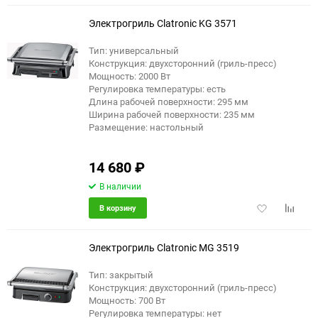
избранное
сравне
Электрогриль Clatronic KG 3571
Тип: универсальный
Конструкция: двухсторонний (гриль-пресс)
Мощность: 2000 Вт
Регулировка температуры: есть
Длина рабочей поверхности: 295 мм
Ширина рабочей поверхности: 235 мм
Размещение: настольный
14 680
₽
В наличии
Добавить
Добави
В корзину
в
к
избранное
сравне
Электрогриль Clatronic MG 3519
Тип: закрытый
Конструкция: двухсторонний (гриль-пресс)
Мощность: 700 Вт
Регулировка температуры: нет