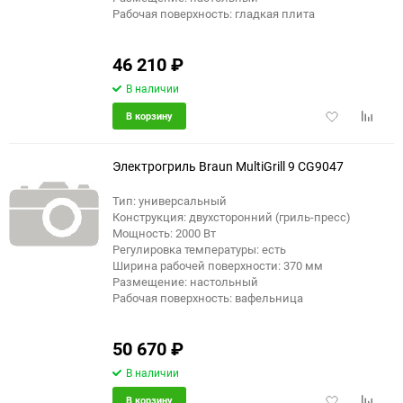
Рабочая поверхность: гладкая плита
46 210
₽
В наличии
Добавить
Добави
В корзину
в
к
избранное
сравне
Электрогриль Braun MultiGrill 9 CG9047
Тип: универсальный
Конструкция: двухсторонний (гриль-пресс)
еще 6 фото
Мощность: 2000 Вт
Регулировка температуры: есть
Ширина рабочей поверхности: 370 мм
Размещение: настольный
Рабочая поверхность: вафельница
50 670
₽
В наличии
Добавить
Добави
В корзину