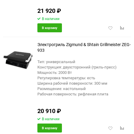
21 920
₽
В наличии
Добавить
Добави
В корзину
в
к
избранное
сравне
Электрогриль Zigmund & Shtain Grillmeister ZEG-
933
Тип: универсальный
Конструкция: двухсторонний (гриль-пресс)
Мощность: 2000 Вт
Регулировка температуры: есть
Ширина рабочей поверхности: 300 мм
Размещение: настольный
Рабочая поверхность: рифленая плита
20 910
₽
В наличии
Добавить
Добави
В корзину
в
к