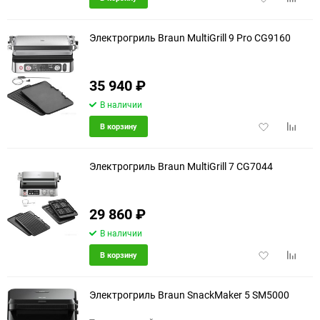
в
к
избранное
сравне
Электрогриль Braun MultiGrill 9 Pro CG9160
35 940
₽
В наличии
Добавить
Добави
В корзину
в
к
избранное
сравне
Электрогриль Braun MultiGrill 7 CG7044
29 860
₽
еще 2 фото
В наличии
Добавить
Добави
В корзину
в
к
избранное
сравне
Электрогриль Braun SnackMaker 5 SM5000