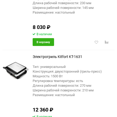
Длина рабочей поверхности: 230 мм
Ширина рабочей поверхности: 145 мм
Размещение: настольный
8 030
₽
В наличии
Добавить
Добави
В корзину
в
к
избранное
сравне
Электрогриль Kitfort KT-1631
Тип: универсальный
Конструкция: двухсторонний (гриль-пресс)
Мощность: 1500 Вт
Регулировка температуры: есть
Длина рабочей поверхности: 270 мм
Ширина рабочей поверхности: 210 мм
Размещение: настольный
12 360
₽
В наличии