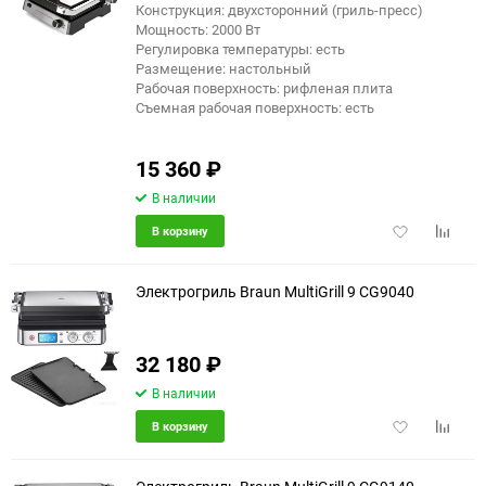
Конструкция: двухсторонний (гриль-пресс)
еще 2 фото
Мощность: 2000 Вт
Регулировка температуры: есть
Размещение: настольный
Рабочая поверхность: рифленая плита
Съемная рабочая поверхность: есть
15 360
₽
В наличии
Добавить
Добави
В корзину
в
к
избранное
сравне
Электрогриль Braun MultiGrill 9 CG9040
32 180
₽
В наличии
Добавить
Добави
В корзину
в
к
избранное
сравне