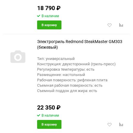
18 790
₽
В наличии
Добавить
Добави
В корзину
в
к
избранное
сравне
Электрогриль Redmond SteakMaster GM303
(бежевый)
Тип: универсальный
Конструкция: двухсторонний (гриль-пресс)
Регулировка температуры: есть
Размещение: настольный
Рабочая поверхность: рифленая плита
Съемная рабочая поверхность: есть
Съемный поддон для жира: есть
22 350
₽
В наличии
Добавить
Добави
В корзину
в
к