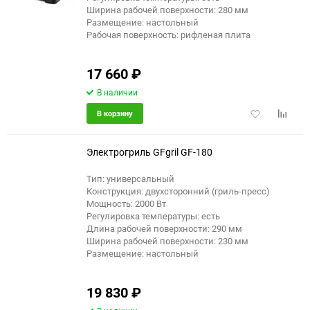
Ширина рабочей поверхности: 280 мм
Размещение: настольный
Рабочая поверхность: рифленая плита
17 660
₽
В наличии
Добавить
Добави
В корзину
в
к
избранное
сравне
Электрогриль GFgril GF-180
Тип: универсальный
Конструкция: двухсторонний (гриль-пресс)
еще 21 фото
Мощность: 2000 Вт
Регулировка температуры: есть
Длина рабочей поверхности: 290 мм
Ширина рабочей поверхности: 230 мм
Размещение: настольный
19 830
₽