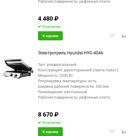
Рабочая поверхность: рифленая плита
4 480
₽
В наличии
Добавить
Добави
В корзину
в
к
избранное
сравне
Электрогриль Hyundai HYG-4046
Тип: универсальный
Конструкция: двухсторонний (гриль-пресс)
еще 19 фото
Мощность: 2200 Вт
Регулировка температуры: есть
Ширина рабочей поверхности: 290 мм
Размещение: настольный
Рабочая поверхность: рифленая плита
8 670
₽
В наличии
Добавить
Добави
В корзину