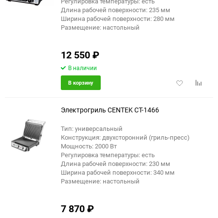
Регулировка температуры: есть
Длина рабочей поверхности: 235 мм
Ширина рабочей поверхности: 280 мм
Размещение: настольный
12 550
₽
В наличии
Добавить
Добави
В корзину
в
к
избранное
сравне
Электрогриль CENTEK CT-1466
Тип: универсальный
Конструкция: двухсторонний (гриль-пресс)
Мощность: 2000 Вт
Регулировка температуры: есть
Длина рабочей поверхности: 230 мм
Ширина рабочей поверхности: 340 мм
Размещение: настольный
7 870
₽