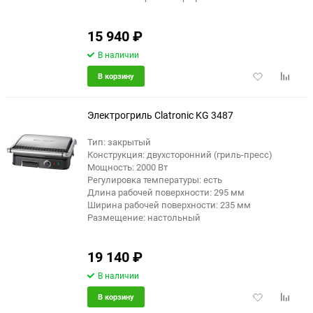
15 940
₽
В наличии
Добавить
Добави
В корзину
в
к
избранное
сравне
Электрогриль Clatronic KG 3487
Тип: закрытый
Конструкция: двухсторонний (гриль-пресс)
Мощность: 2000 Вт
Регулировка температуры: есть
Длина рабочей поверхности: 295 мм
Ширина рабочей поверхности: 235 мм
Размещение: настольный
19 140
₽
В наличии
Добавить
Добави
В корзину
в
к