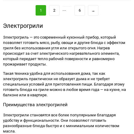
избранное
сравне
...
1
2
6
→
Электрогрили
Электрогриль — это современный кухонный прибор, который
позволяет готовить мясо, рыбу, овощи и другие блюда с эффектом
гриля без использования угля или открытого огня. Нагрев
происходит за счет электрического нагревательного элемента,
который передает тепло рабочей поверхности и равномерно
прожаривает продукты.
Такая техника удобна для использования дома, так как
электрогриль практически не образует дыма и не требует
специальных условий для приготовления пищи. Благодаря этому
готовить блюда на гриле можно в любое время года — на кухне, на
балконе или в квартире.
Преимущества электрогрилей
Электрогрили становятся все более популярными благодаря
удобству и функциональности. Они позволяют готовить
разнообразные блюда быстро и с минимальным количеством
масла.