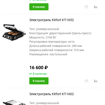
Добавить
Добави
В корзину
в
к
избранное
сравне
Электрогриль Kitfort KT-1652
Тип: универсальный
Конструкция: двухсторонний (гриль-пресс)
Мощность: 2100 Вт
Регулировка температуры: есть
Длина рабочей поверхности: 240 мм
Ширина рабочей поверхности: 310 мм
Размещение: настольный
16 600
₽
В наличии
Добавить
Добави
В корзину
в
к
избранное
сравне
Электрогриль Kitfort KT-1602
Тип: универсальный