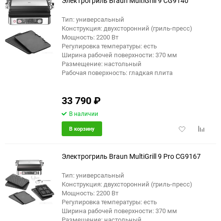
Электрогриль Braun MultiGrill 9 CG9140
Тип: универсальный
Конструкция: двухсторонний (гриль-пресс)
Мощность: 2200 Вт
Регулировка температуры: есть
Ширина рабочей поверхности: 370 мм
Размещение: настольный
Рабочая поверхность: гладкая плита
33 790
₽
В наличии
Добавить
Добави
В корзину
в
к
избранное
сравне
Электрогриль Braun MultiGrill 9 Pro CG9167
Тип: универсальный
Конструкция: двухсторонний (гриль-пресс)
Мощность: 2200 Вт
Регулировка температуры: есть
Ширина рабочей поверхности: 370 мм
Размещение: настольный