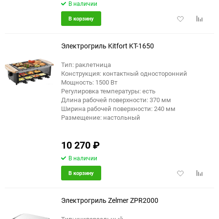
В наличии
Добавить
Добави
В корзину
в
к
избранное
сравне
Электрогриль Kitfort KT-1650
Тип: раклетница
Конструкция: контактный односторонний
Мощность: 1500 Вт
Регулировка температуры: есть
Длина рабочей поверхности: 370 мм
Ширина рабочей поверхности: 240 мм
Размещение: настольный
10 270
₽
В наличии
Добавить
Добави
В корзину
в
к
избранное
сравне
Электрогриль Zelmer ZPR2000