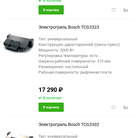
В наличии
Добавить
Добави
В корзину
в
к
избранное
сравне
Электрогриль Bosch TCG3323
Тип: универсальный
Конструкция: двухсторонний (гриль-пресс)
Мощность: 2000 Вт
Регулировка температуры: есть
Ширина рабочей поверхности: 310 мм
Размещение: настольный
Рабочая поверхность: рифленая плита
17 290
₽
В наличии
Добавить
Добави
В корзину
в
к
избранное
сравне
Электрогриль Bosch TCG3302
Тип: универсальный