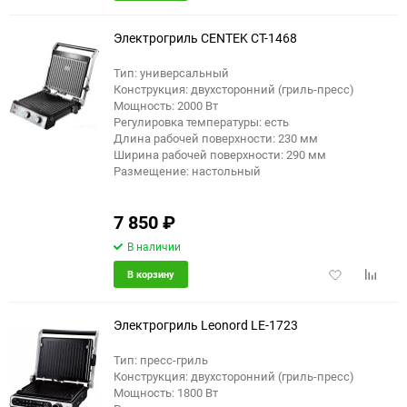
в
к
избранное
сравне
Электрогриль CENTEK CT-1468
Тип: универсальный
Конструкция: двухсторонний (гриль-пресс)
Мощность: 2000 Вт
Регулировка температуры: есть
Длина рабочей поверхности: 230 мм
Ширина рабочей поверхности: 290 мм
Размещение: настольный
7 850
₽
В наличии
Добавить
Добави
В корзину
в
к
избранное
сравне
Электрогриль Leonord LE-1723
Тип: пресс-гриль
Конструкция: двухсторонний (гриль-пресс)
Мощность: 1800 Вт