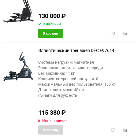
130 000
₽
В наличии
Добавить
Добави
В корзину
в
к
избранное
сравне
Эллиптический тренажер DFC E97614
Система нагрузки: магнитная
Расположение маховика: спереди
Вес маховика: 11 кг
Количество уровней нагрузки: 0
Максимальный вес пользователя: 135 кг
Длина шага, макс: 48 см
Рычаги для рук: есть
115 380
₽
Нет в наличии
Добавить
Добави
В корзину
в
к