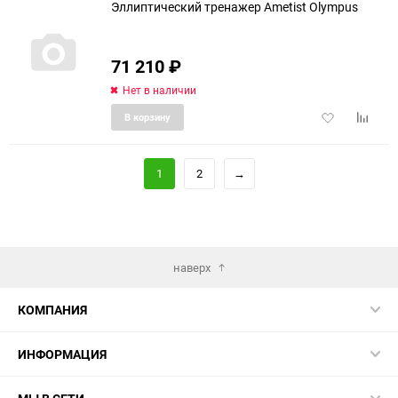
Эллиптический тренажер Ametist Olympus
71 210
₽
Нет в наличии
Добавить
Добави
В корзину
в
к
избранное
сравне
1
2
→
наверх
КОМПАНИЯ
ИНФОРМАЦИЯ