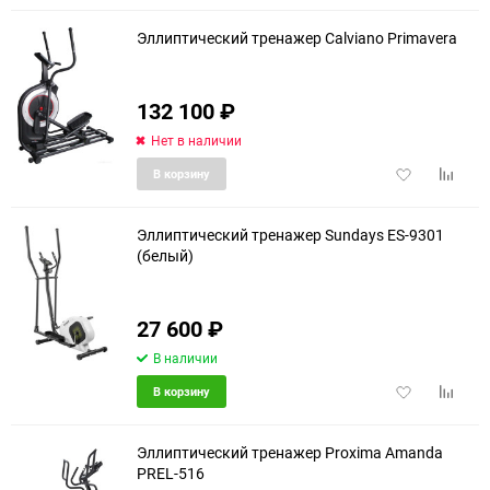
избранное
сравне
Эллиптический тренажер Calviano Primavera
132 100
₽
Нет в наличии
Добавить
Добави
В корзину
в
к
избранное
сравне
Эллиптический тренажер Sundays ES-9301
(белый)
еще 3 фото
27 600
₽
В наличии
Добавить
Добави
В корзину
в
к
избранное
сравне
Эллиптический тренажер Proxima Amanda
PREL-516