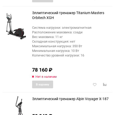
в
к
избранное
сравне
Эллиптический тренажер Titanium Masters
Orbitech XGH
Система нагрузки: электромагнитная
Расположение маховика: сзади
Вес маховика: 11 кг
Складная конструкция: нет
Максимальная нагрузка: 350 Вт
Минимальная нагрузка: 10 Вт
Количество уровней нагрузки: 16
78 160
₽
Нет в наличии
Добавить
Добави
В корзину
в
к
избранное
сравне
Эллиптический тренажер Alpin Voyager X-187