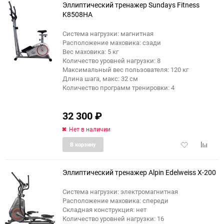
Эллиптический тренажер Sundays Fitness
K8508HA
Система нагрузки: магнитная
Расположение маховика: сзади
Вес маховика: 5 кг
Количество уровней нагрузки: 8
Максимальный вес пользователя: 120 кг
Длина шага, макс: 32 см
Количество программ тренировки: 4
32 300
₽
Нет в наличии
Добавить
Добави
В корзину
в
к
избранное
сравне
Эллиптический тренажер Alpin Edelweiss X-200
Система нагрузки: электромагнитная
Расположение маховика: спереди
еще 3 фото
Складная конструкция: нет
Количество уровней нагрузки: 16