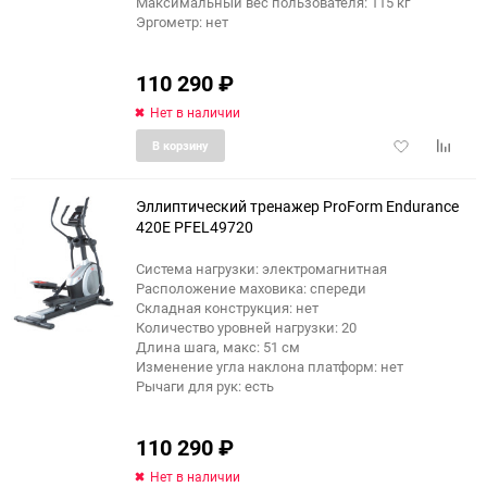
Максимальный вес пользователя: 115 кг
Эргометр: нет
110 290
₽
Нет в наличии
Добавить
Добави
В корзину
в
к
избранное
сравне
Эллиптический тренажер ProForm Endurance
420E PFEL49720
Система нагрузки: электромагнитная
Расположение маховика: спереди
Складная конструкция: нет
Количество уровней нагрузки: 20
Длина шага, макс: 51 см
Изменение угла наклона платформ: нет
Рычаги для рук: есть
110 290
₽
Нет в наличии