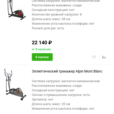
Система нагрузки: магнитно-механическая
Расположение маховика: сзади
Складная конструкция: нет
Количество уровней нагрузки: 8
Длина шага, макс: 28 см
Изменение угла наклона платформ: нет
Рычаги для рук: есть
22 140
₽
В наличии
Добавить
Добави
В корзину
в
к
избранное
сравне
Эллиптический тренажер Alpin Mont Blanc
Система нагрузки: магнитно-механическая
Расположение маховика: сзади
еще 7 фото
Складная конструкция: нет
Сигнал о превышении нагрузки: есть
Эргометр: нет
Длина шага, макс: 35 см
Изменение угла наклона платформ: нет