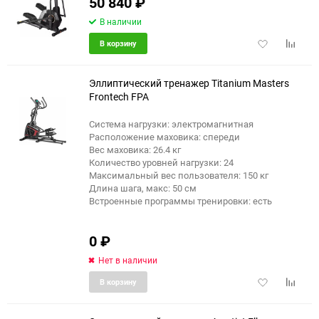
50 840
₽
еще 4 фото
В наличии
Добавить
Добави
В корзину
в
к
избранное
сравне
Эллиптический тренажер Titanium Masters
Frontech FPA
Система нагрузки: электромагнитная
еще 5 фото
Расположение маховика: спереди
Вес маховика: 26.4 кг
Количество уровней нагрузки: 24
Максимальный вес пользователя: 150 кг
Длина шага, макс: 50 см
Встроенные программы тренировки: есть
0
₽
Нет в наличии
Добавить
Добави
В корзину
в
к
избранное
сравне