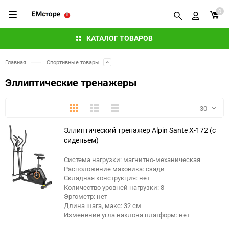
0
КАТАЛОГ ТОВАРОВ
Главная
Спортивные товары
Эллиптические тренажеры
Плитка
Подробно
Компактно
30
Эллиптический тренажер Alpin Sante X-172 (с
30
сиденьем)
60
Система нагрузки: магнитно-механическая
еще 3 фото
Расположение маховика: сзади
90
Складная конструкция: нет
Количество уровней нагрузки: 8
Эргометр: нет
150
Длина шага, макс: 32 см
Изменение угла наклона платформ: нет