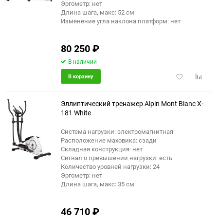
Эргометр: нет
Длина шага, макс: 52 см
Изменение угла наклона платформ: нет
80 250
₽
В наличии
Добавить
Добави
В корзину
в
к
избранное
сравне
Эллиптический тренажер Alpin Mont Blanc X-
181 White
Система нагрузки: электромагнитная
еще 6 фото
Расположение маховика: сзади
Складная конструкция: нет
Сигнал о превышении нагрузки: есть
Количество уровней нагрузки: 24
Эргометр: нет
Длина шага, макс: 35 см
46 710
₽