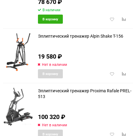
78 670
₽
В наличии
Добавить
Добави
В корзину
в
к
избранное
сравне
Эллиптический тренажер Alpin Shake T-156
19 580
₽
еще 3 фото
Нет в наличии
Добавить
Добави
В корзину
в
к
избранное
сравне
Эллиптический тренажер Proxima Rafale PREL-
513
100 320
₽
Нет в наличии
Добавить
Добави
В корзину