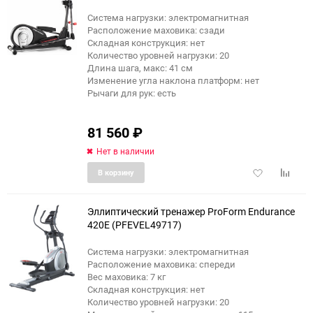
Система нагрузки: электромагнитная
Расположение маховика: сзади
Складная конструкция: нет
Количество уровней нагрузки: 20
Длина шага, макс: 41 см
Изменение угла наклона платформ: нет
Рычаги для рук: есть
81 560
₽
Нет в наличии
Добавить
Добави
В корзину
в
к
избранное
сравне
Эллиптический тренажер ProForm Endurance
420E (PFEVEL49717)
Система нагрузки: электромагнитная
Расположение маховика: спереди
Вес маховика: 7 кг
Складная конструкция: нет
Количество уровней нагрузки: 20