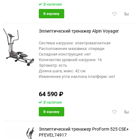
В наличии
Добавить
Добави
В корзину
в
к
избранное
сравне
Эллиптический тренажер Alpin Voyager
Система нагрузки: электромагнитная
Расположение маховика: спереди
еще 3 фото
Складная конструкция: нет
Количество уровней нагрузки: 16
Эргометр: есть
Длина шага, макс: 42 см
Изменение угла наклона платформ: нет
64 590
₽
В наличии
Добавить
Добави
В корзину
в
к
избранное
сравне
Эллиптический тренажер ProForm 525 CSE+
PFEVEL74917