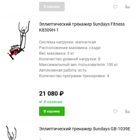
Добавить
Добави
В корзину
в
к
избранное
сравне
Эллиптический тренажер Sundays Fitness
K8309H-1
Система нагрузки: магнитная
Расположение маховика: сзади
Вес маховика: 5 кг
Количество уровней нагрузки: 8
Максимальный вес пользователя: 100 кг
Автономная работа: есть
Количество программ тренировки: 4
21 080
₽
В наличии
Добавить
Добави
В корзину
в
к
избранное
сравне
Эллиптический тренажер Sundays GB-1039E