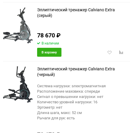
избранное
сравне
Эллиптический тренажер Calviano Extra
(серый)
еще 20 фото
78 670
₽
В наличии
Добавить
Добави
В корзину
в
к
избранное
сравне
Эллиптический тренажер Calviano Extra
(черный)
Система нагрузки: электромагнитная
еще 18 фото
Расположение маховика: спереди
Сигнал о превышении нагрузки: нет
Количество уровней нагрузки: 16
Эргометр: нет
Длина шага, макс: 52 см
Рычаги для рук: есть