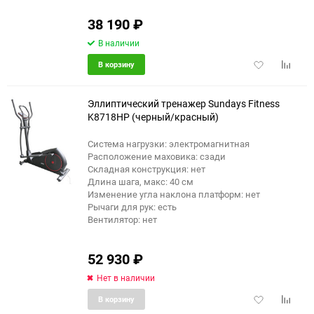
38 190
₽
В наличии
Добавить
Добави
В корзину
в
к
избранное
сравне
Эллиптический тренажер Sundays Fitness
K8718HP (черный/красный)
Система нагрузки: электромагнитная
Расположение маховика: сзади
Складная конструкция: нет
Длина шага, макс: 40 см
Изменение угла наклона платформ: нет
Рычаги для рук: есть
Вентилятор: нет
52 930
₽
Нет в наличии
Добавить
Добави
В корзину
в
к