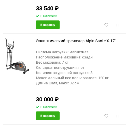
33 540
₽
В наличии
Добавить
Добави
В корзину
в
к
избранное
сравне
Эллиптический тренажер Alpin Sante X-171
Система нагрузки: магнитная
Расположение маховика: сзади
еще 3 фото
Вес маховика: 7 кг
Складная конструкция: нет
Количество уровней нагрузки: 8
Максимальный вес пользователя: 120 кг
Длина шага, макс: 32 см
30 000
₽
В наличии
Добавить
Добави
В корзину
в
к
избранное
сравне