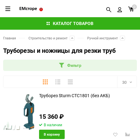
0
КАТАЛОГ ТОВАРОВ
Главная
Строительство и ремонт
Ручной инструмент
Труборезы и ножницы для резки труб
Фильтр
Плитка
Подробно
Компактно
30
Труборез Sturm CTC1801 (без АКБ)
30
60
15 360
₽
90
В наличии
Добавить
Добави
В корзину
150
в
к