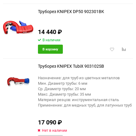
избранное
сравне
Труборез KNIPEX DP50 902301BK
14 440
₽
В наличии
Добавить
Добави
В корзину
в
к
избранное
сравне
Труборез KNIPEX TubiX 903102SB
Назначение: для труб из цветных металлов
Мин. Диаметр трубы: 6 мм
Ср. Диаметр трубы: 20 мм
Макс. Диаметр трубы: 35 мм
Материал резцов: инструментальная сталь
Применение: для медных труб, для латунных труб
17 090
₽
Нет в наличии