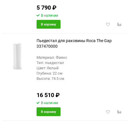
5 790
₽
В наличии
Добавить
Добави
В корзину
в
к
избранное
сравне
Пьедестал для раковины Roca The Gap
337470000
Материал: Фаянс
Тип: пьедестал
Цвет: белый
Глубина: 22 см
Высота: 74.5 см
16 510
₽
В наличии
Добавить
Добави
В корзину
в
к
избранное
сравне