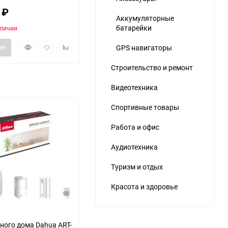
0
₽
Аккумуляторные
батарейки
аличии
Быстрый
Добавить
Добавить
GPS навигаторы
НУ
просмотр
в
к
избранное
сравнению
Строительство и ремонт
ю
Видеотехника
Спортивные товары
Работа и офис
Аудиотехника
Туризм и отдых
Красота и здоровье
ного дома Dahua ART-