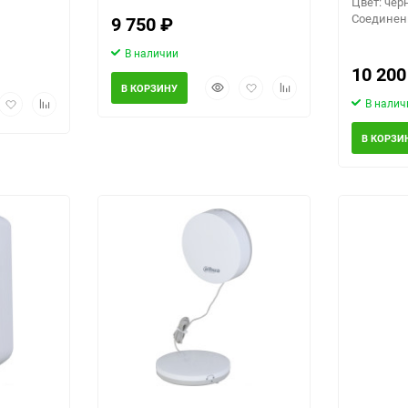
Цвет: че
Соединени
9 750
₽
В наличии
10 20
Быстрый
Добавить
Добавить
В КОРЗИНУ
рый
Добавить
Добавить
просмотр
в
к
В налич
мотр
в
к
избранное
сравнению
избранное
сравнению
В КОРЗИ