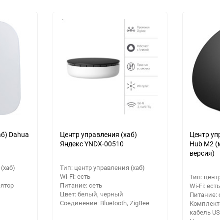
еще 3 фото
аб) Dahua
Центр управления (хаб)
Центр уп
Яндекс YNDX-00510
Hub M2 
версия)
(хаб)
Тип: центр управления (хаб)
Wi-Fi: есть
Тип: цент
лятор
Питание: сеть
Wi-Fi: есть
Цвет: белый, черный
Питание: 
Соединение: Bluetooth, ZigBee
Комплекта
кабель U