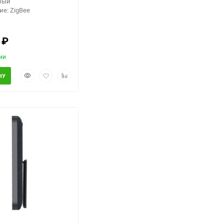
рный
е: ZigBee
0
₽
ии
Быстрый
Добавить
Добавить
НУ
просмотр
в
к
избранное
сравнению
еще 4 фото