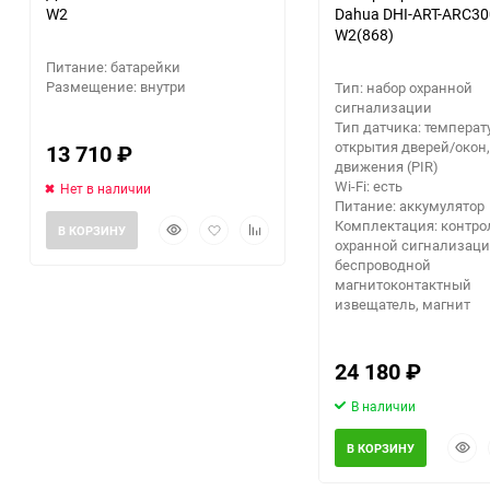
W2
Dahua DHI-ART-ARC30
W2(868)
Заточные станки (точила)
Питание: батарейки
Размещение: внутри
Тип: набор охранной
Дровоколы
сигнализации
Тип датчика: температ
открытия дверей/окон,
13 710
₽
Грузоподъемное
движения (PIR)
оборудование
Wi-Fi: есть
Нет в наличии
Питание: аккумулятор
Быстрый
Добавить
Добавить
Комплектация: контро
Гидроаккумуляторы и
В КОРЗИНУ
охранной сигнализаци
просмотр
в
к
расширительные баки
беспроводной
избранное
сравнению
магнитоконтактный
извещатель, магнит
Вытяжная вентиляция
Вибротехника
24 180
₽
В наличии
Бетономешалки
Быст
В КОРЗИНУ
прос
Бензоинструмент