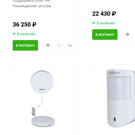
Поддержка GSM: нет
Размещение: внутри
22 430
₽
36 250
₽
В наличии
Быст
В наличии
В КОРЗИНУ
прос
Быстрый
Добавить
Добавить
В КОРЗИНУ
просмотр
в
к
избранное
сравнению