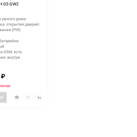
H-03-GW2
р умного дома
ка: открытия дверей/
жения (PIR)
батарейки
лый
а GSM: есть
ие: внутри
0
₽
аличии
Быстрый
Добавить
Добавить
НУ
просмотр
в
к
избранное
сравнению