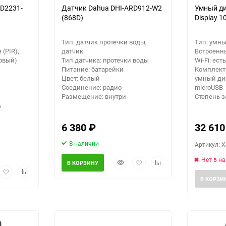
RD2231-
Датчик Dahua DHI-ARD912-W2
Умный ди
(868D)
Display 1
Тип: датчик протечки воды,
Тип: умн
(PIR),
датчик
Встроенн
овый)
Тип датчика: протечки воды
Wi-Fi: есть
Питание: батарейки
Комплекта
Цвет: белый
умный ди
Соединение: радио
microUSB
Размещение: внутри
Степень з
ь
6 380
₽
32 61
В наличии
Артикул: 
Нет в н
Быстрый
Добавить
Добавить
В КОРЗИНУ
рый
Добавить
Добавить
просмотр
в
к
мотр
в
к
избранное
сравнению
В КОРЗИ
избранное
сравнению