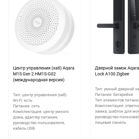
еще 3 фото
Центр управления (хаб) Aqara
Дверной замок Aqara
M1S Gen 2 HM1S-G02
Lock A100 Zigbee
(международная версия)
Тип: умный дверной з
Питание: батарейки
Тип: центр управления (хаб)
Тип элементов питани
Wi-Fi: есть
Комплектация: ответн
Питание: сеть
замка, шаблон для мо
Комплектация: центр умного
руководство пользоват
дома, адаптер питания,
лицевая панель
руководство пользователя,
кабель USB