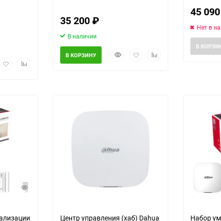
45 09
35 200
₽
Нет в н
В наличии
В КОРЗИ
Быстрый
Добавить
Добавить
В КОРЗИНУ
рый
Добавить
Добавить
просмотр
в
к
мотр
в
к
избранное
сравнению
Выберите категори
избранное
сравнению
нализации
Центр управления (хаб) Dahua
Набор ум