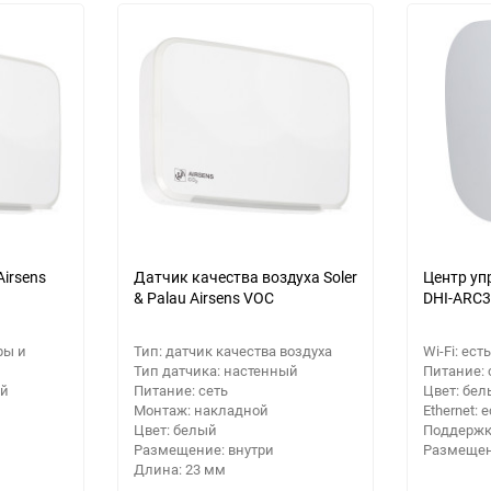
Выберите категори
Выберите категори
Выберите категори
Airsens
Датчик качества воздуха Soler
Центр уп
& Palau Airsens VOC
DHI-ARC3
ры и
Тип: датчик качества воздуха
Wi-Fi: есть
Тип датчика: настенный
Питание: 
ый
Питание: сеть
Цвет: бе
Монтаж: накладной
Ethernet: 
Цвет: белый
Поддержк
Размещение: внутри
Размещен
Длина: 23 мм