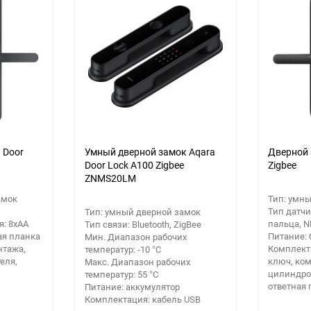
 Door
Умный дверной замок Aqara
Дверной 
Door Lock A100 Zigbee
Zigbee
ZNMS20LM
амок
Тип: умн
Тип датчи
Тип: умный дверной замок
я: 8хАА
пальца, N
Тип связи: Bluetooth, ZigBee
ая планка
Питание: 
Мин. Диапазон рабочих
нтажа,
Комплект
температур: -10 °C
еля,
ключ, ком
Макс. Диапазон рабочих
цилиндро
температур: 55 °C
ответная 
Питание: аккумулятор
Комплектация: кабель USB