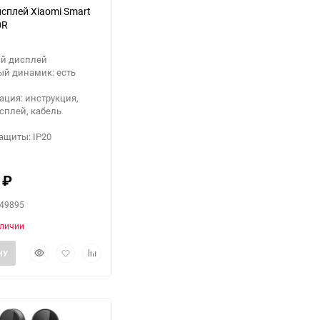
сплей Xiaomi Smart
0R
ый дисплей
ый динамик: есть
ция: инструкция,
сплей, кабель
ащиты: IP20
0
₽
X49895
аличии
Быстрый
Добавить
Добавить
НУ
просмотр
в
к
избранное
сравнению