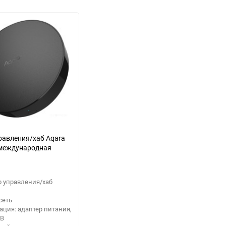
равления/хаб Aqara
(международная
р управления/хаб
сеть
ция: адаптер питания,
SB