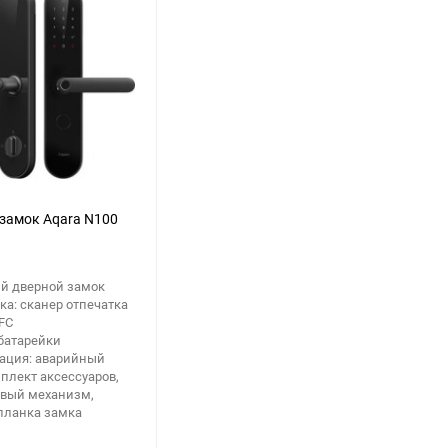
замок Aqara N100
ый дверной замок
ка: сканер отпечатка
FC
батарейки
ация: аварийный
плект аксессуаров,
вый механизм,
планка замка