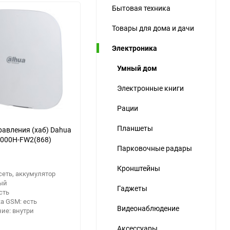
Бытовая техника
ю
Товары для дома и дачи
ю
ю
Электроника
Умный дом
Электронные книги
Рации
Планшеты
равления (хаб) Dahua
000H-FW2(868)
Парковочные радары
Кронштейны
сеть, аккумулятор
лый
Гаджеты
есть
а GSM: есть
Видеонаблюдение
ие: внутри
Аксессуары