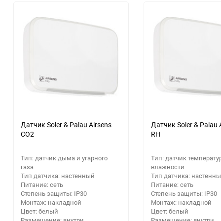
Расходные материалы
30
Аксессуары для крупной
Парковочные радары
Электрика и свет
Приемники цифрового ТВ
бытовой и встраиваемой
Посуда, кухонная утварь
60
техники
Кронштейны
Стройматериалы
Кабели для AV-аппаратуры
Освещение
90
Гаджеты
Строительный
Информационные панели
150
Новый год
инструмент
Видеонаблюдение
Звуковые панели и колонки
Дача, сад и огород
Станки
для телевизора
Аксессуары
Бытовая химия
Сварочное оборудование
Домашние кинотеатры
Датчик Soler & Palau Airsens
Датчик Soler & Palau 
CO2
RH
Аккумуляторные батарейки
Сантехника
Аксессуары для экшн-камер
Тип: датчик дыма и угарного
Тип: датчик температу
GPS навигаторы
газа
влажности
Ручной инструмент
Тип датчика: настенный
Тип датчика: настенн
Питание: сеть
Питание: сеть
Степень защиты: IP30
Степень защиты: IP30
Расходные материалы
Монтаж: накладной
Монтаж: накладной
Цвет: белый
Цвет: белый
Распиловочные станки
Размещение: внутри
Размещение: внутри