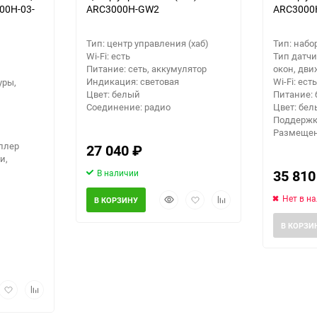
00H-03-
ARC3000H-GW2
ARC3000
Тип: центр управления (хаб)
Тип: набо
Wi-Fi: есть
Тип датчи
Питание: сеть, аккумулятор
окон, дви
Индикация: световая
Wi-Fi: есть
уры,
Цвет: белый
Питание: 
Соединение: радио
Цвет: бе
Поддержк
Размещен
ллер
27 040
₽
и,
35 81
В наличии
Быстрый
Добавить
Добавить
Нет в н
В КОРЗИНУ
просмотр
в
к
избранное
сравнению
В КОРЗИ
рый
Добавить
Добавить
мотр
в
к
избранное
сравнению