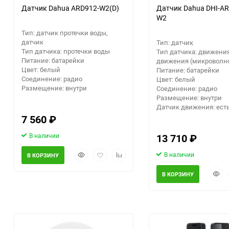
Датчик Dahua ARD912-W2(D)
Датчик Dahua DHI-A
W2
Тип: датчик протечки воды,
датчик
Тип: датчик
Тип датчика: протечки воды
Тип датчика: движения 
Питание: батарейки
движения (микроволн
Цвет: белый
Питание: батарейки
Соединение: радио
Цвет: белый
Размещение: внутри
Соединение: радио
Размещение: внутри
Датчик движения: ест
7 560
₽
В наличии
13 710
₽
Быстрый
Добавить
Добавить
В наличии
В КОРЗИНУ
просмотр
в
к
Быст
избранное
сравнению
В КОРЗИНУ
прос