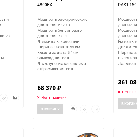
4800EX
DAST 159
новый
Мощность электрического
Мощность
о
двигателя: 5220 Вт
двигателя
Мощность бензинового
Мощность
а: 3 л
двигателя: 7 л.с.
двигателя:
Движитель: колесный
Ёмкость т
Ширина захвата: 56 см
Движител
Высота захвата: 54 см
Ширина за
 м
Самоходная: есть
Высота за
Двухступенчатая система
Дальность
отбрасывания: есть
361 0
68 370
₽
Нет в н
рый
Добавить
Добавить
Нет в наличии
мотр
в
к
В КОРЗИ
Быстрый
Добавить
Добавить
избранное
сравнению
В КОРЗИНУ
просмотр
в
к
избранное
сравнению