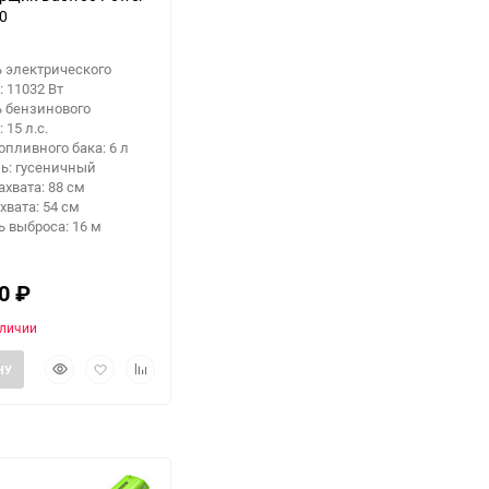
0
 электрического
: 11032 Вт
 бензинового
 15 л.с.
опливного бака: 6 л
ь: гусеничный
хвата: 88 см
хвата: 54 см
 выброса: 16 м
80
₽
аличии
Быстрый
Добавить
Добавить
НУ
просмотр
в
к
избранное
сравнению