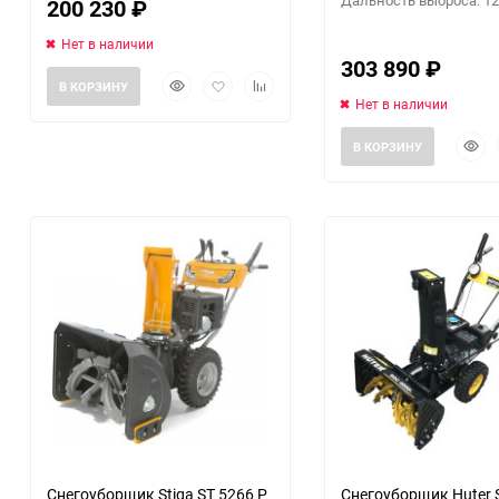
200 230
₽
Нет в наличии
303 890
₽
Быстрый
Добавить
Добавить
В КОРЗИНУ
просмотр
в
к
Нет в наличии
избранное
сравнению
Быст
В КОРЗИНУ
прос
еще 1 фото
Снегоуборщик Stiga ST 5266 P
Снегоуборщик Huter