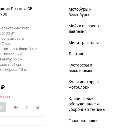
рщик Ресанта СБ
Мотобуры и
7/30
бензобуры
Мойки высокого
 электрического
давления
: 5100 Вт
 бензинового
Мини-тракторы
 7 л.с.
опливного бака: 3.6 л
Лестницы
ь: колесный
хвата: 56 см
хвата: 54 см
Кусторезы и
 выброса: 15 м
высоторезы
Культиваторы и
0
₽
мотоблоки
аличии
Клининговое
оборудование и
Быстрый
Добавить
Добавить
НУ
уборочная техника
просмотр
в
к
избранное
сравнению
Газонокосилки