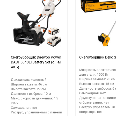
еще 2 фото
Снегоуборщик Daewoo Power
Снегоуборщик Deko 
DAST 5040Li Battery Set (с 1-м
АКБ)
Мощность электричес
двигателя: 1500 Вт
Ширина захвата: 28 см
Движитель: колесный
Высота захвата: 15 см
Ширина захвата: 46 см
Дальность выброса: 6 
Высота захвата: 27 см
Самоходная: нет
Дальность выброса: 10 м
Двухступенчатая сист
Макс. скорость движения: 4.5
отбрасывания: нет
км/ч
Раструб, управляемый
Самоходная: нет
оператора: нет
Раструб, управляемый с панели