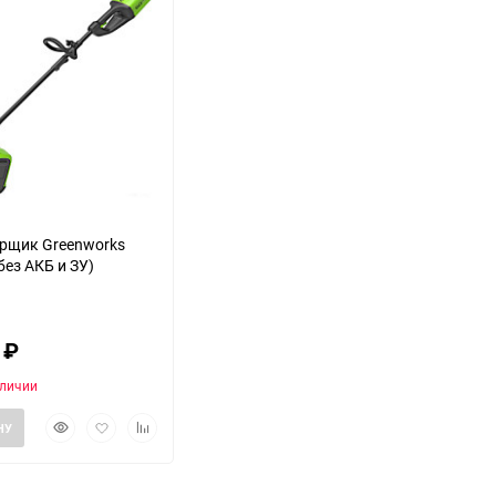
еще 11 фото
рщик Greenworks
без АКБ и ЗУ)
0
₽
аличии
Быстрый
Добавить
Добавить
НУ
просмотр
в
к
избранное
сравнению