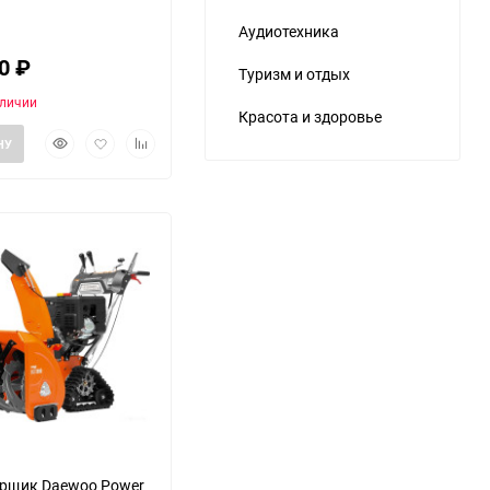
Аудиотехника
80
₽
Туризм и отдых
аличии
Красота и здоровье
Быстрый
Добавить
Добавить
НУ
просмотр
в
к
избранное
сравнению
еще 10 фото
орщик Daewoo Power