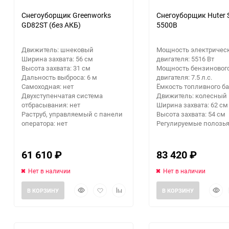
Снегоуборщик Greenworks
Снегоуборщик Huter
Заточные станки (точила)
GD82ST (без АКБ)
5500B
Дровоколы
Движитель: шнековый
Мощность электричес
Ширина захвата: 56 см
двигателя: 5516 Вт
Высота захвата: 31 см
Мощность бензиновог
Грузоподъемное
Дальность выброса: 6 м
двигателя: 7.5 л.с.
оборудование
Самоходная: нет
Ёмкость топливного бак
Двухступенчатая система
Движитель: колесный
отбрасывания: нет
Ширина захвата: 62 см
Гидроаккумуляторы и
Раструб, управляемый с панели
Высота захвата: 54 см
расширительные баки
оператора: нет
Регулируемые полозья
Вытяжная вентиляция
61 610
₽
83 420
₽
Вибротехника
Нет в наличии
Нет в наличии
Быстрый
Добавить
Добавить
Быст
В КОРЗИНУ
В КОРЗИНУ
Бетономешалки
просмотр
в
к
прос
избранное
сравнению
Бензоинструмент