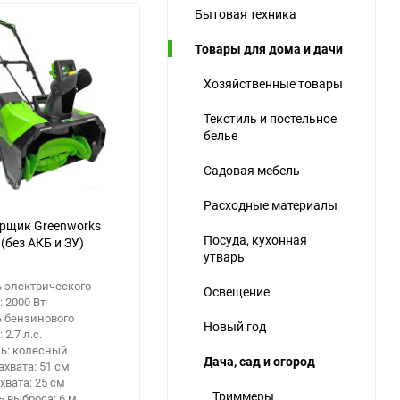
Бытовая техника
ю
Товары для дома и дачи
ю
ю
Хозяйственные товары
Текстиль и постельное
белье
Садовая мебель
Расходные материалы
рщик Greenworks
Посуда, кухонная
(без АКБ и ЗУ)
утварь
 электрического
Освещение
: 2000 Вт
 бензинового
Новый год
 2.7 л.с.
ь: колесный
Дача, сад и огород
хвата: 51 см
хвата: 25 см
Триммеры
 выброса: 6 м