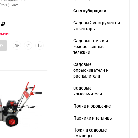
(CVT): нет
Снегоуборщики
0
₽
Садовый инструмент и
инвентарь
аличии
Садовые тачки и
Быстрый
Добавить
Добавить
НУ
хозяйственные
ю
просмотр
в
к
тележки
избранное
сравнению
Садовые
опрыскиватели и
распылители
Садовые
измельчители
Полив и орошение
Парники и теплицы
Ножи и садовые
ножницы