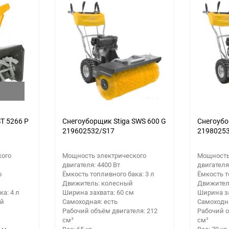
еще 3 фото
T 5266 P
Снегоуборщик Stiga SWS 600 G
Снегоубо
219602532/S17
2198025
кого
Мощность электрического
Мощность
двигателя: 4400 Вт
двигателя
о
Ёмкость топливного бака: 3 л
Ёмкость т
Движитель: колесный
Движител
а: 4 л
Ширина захвата: 60 см
Ширина за
ый
Самоходная: есть
Самоходна
Рабочий объём двигателя: 212
Рабочий о
см³
см³
 м
Вес: 65 кг
Вес: 70 кг