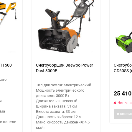
ST1500
Снегоуборщик Daewoo Power
Снегоубо
Dast 3000E
GD60SS (
кого
Тип двигателя: электрический
Мощность электрического
25 41
двигателя: 3000 Вт
м
Движитель: шнековый
Нет в н
Ширина захвата: 51 см
ема
Высота захвата: 33 см
В КОРЗИ
Дальность выброса: 12 м
 с панели
Макс. скорость движения: 4.5
км/ч