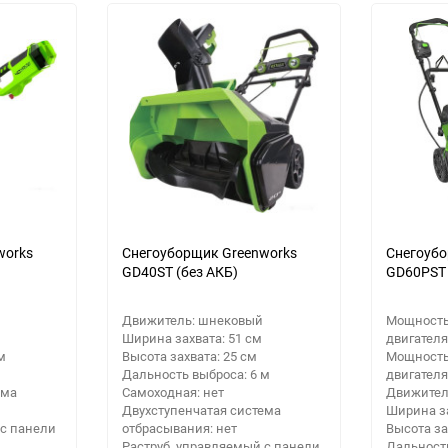
Выберите категори
Выберите категори
Выберите категори
works
Снегоуборщик Greenworks
Снегоубо
GD40ST (без АКБ)
GD60PST 
Движитель: шнековый
Мощность
Ширина захвата: 51 см
двигателя
м
Высота захвата: 25 см
Мощность
Дальность выброса: 6 м
двигателя:
ема
Самоходная: нет
Движител
Двухступенчатая система
Ширина за
 с панели
отбрасывания: нет
Высота за
Раструб, управляемый с панели
Дальность