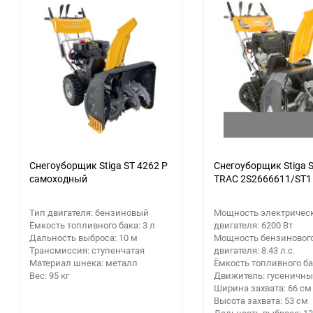
Аккумуляторный
инструмент
Снегоуборщик Stiga ST 4262 P
Снегоуборщик Stiga S
самоходный
TRAC 2S2666611/ST1
Тип двигателя: бензиновый
Мощность электричес
Ёмкость топливного бака: 3 л
двигателя: 6200 Вт
Дальность выброса: 10 м
Мощность бензиновог
Трансмиссия: ступенчатая
двигателя: 8.43 л.с.
Материал шнека: металл
Ёмкость топливного бак
Вес: 95 кг
Движитель: гусеничн
Ширина захвата: 66 см
Высота захвата: 53 см
Дальность выброса: 12