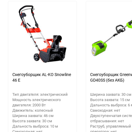
Расходные материалы
30
Аксессуары для крупной
Парковочные радары
Электрика и свет
Приемники цифрового ТВ
бытовой и встраиваемой
Посуда, кухонная утварь
60
техники
Кронштейны
Стройматериалы
Кабели для AV-аппаратуры
Освещение
90
Гаджеты
Строительный
Информационные панели
еще 1 фото
150
Новый год
инструмент
Видеонаблюдение
Звуковые панели и колонки
Дача, сад и огород
Станки
для телевизора
Аксессуары
Бытовая химия
Сварочное оборудование
Домашние кинотеатры
Снегоуборщик AL-KO Snowline
Снегоуборщик Green
46 E
GD40SS (без АКБ)
Аккумуляторные батарейки
Сантехника
Аксессуары для экшн-камер
Тип двигателя: электрический
Ширина захвата: 30 см
GPS навигаторы
Мощность электрического
Высота захвата: 15 см
Ручной инструмент
двигателя: 2000 Вт
Дальность выброса: 6 
Движитель: колесный
Самоходная: нет
Ширина захвата: 46 см
Двухступенчатая сист
Расходные материалы
Высота захвата: 30 см
отбрасывания: нет
Дальность выброса: 10 м
Раструб, управляемый
Распиловочные станки
Самоходная: нет
оператора: нет