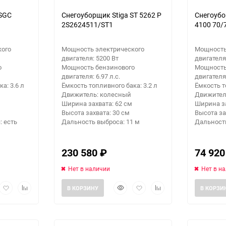
 SGC
Снегоуборщик Stiga ST 5262 P
Снегоубо
2S2624511/ST1
4100 70/
кого
Мощность электрического
Мощность
двигателя: 5200 Вт
двигателя
о
Мощность бензинового
Мощность
двигателя: 6.97 л.с.
двигателя:
а: 3.6 л
Ёмкость топливного бака: 3.2 л
Ёмкость т
Движитель: колесный
Движител
Ширина захвата: 62 см
Ширина за
Высота захвата: 30 см
Высота за
: есть
Дальность выброса: 11 м
Дальность
230 580
₽
74 92
Нет в наличии
Нет в н
рый
Добавить
Добавить
Быстрый
Добавить
Добавить
В КОРЗИНУ
В КОРЗИ
мотр
в
к
просмотр
в
к
избранное
сравнению
избранное
сравнению