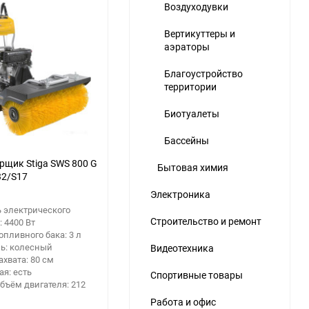
Воздуходувки
Вертикуттеры и
аэраторы
Благоустройство
территории
Биотуалеты
Бассейны
рщик Stiga SWS 800 G
Бытовая химия
32/S17
Электроника
 электрического
Строительство и ремонт
: 4400 Вт
опливного бака: 3 л
ь: колесный
Видеотехника
хвата: 80 см
я: есть
Спортивные товары
бъём двигателя: 212
Работа и офис