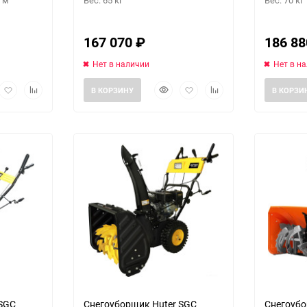
167 070
₽
186 8
Нет в наличии
Нет в н
рый
Добавить
Добавить
Быстрый
Добавить
Добавить
В КОРЗИНУ
В КОРЗИ
мотр
в
к
просмотр
в
к
избранное
сравнению
избранное
сравнению
 SGC
Снегоуборщик Huter SGC
Снегоуб