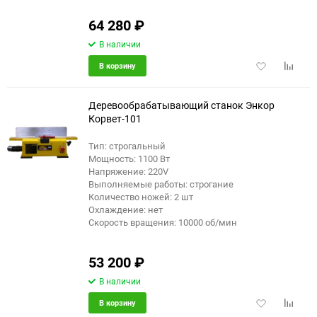
64 280
₽
В наличии
Добавить
Добави
В корзину
в
к
избранное
сравне
Деревообрабатывающий станок Энкор
Корвет-101
Тип: строгальный
Мощность: 1100 Вт
Напряжение: 220V
Выполняемые работы: строгание
Количество ножей: 2 шт
Охлаждение: нет
Скорость вращения: 10000 об/мин
53 200
₽
В наличии
Добавить
Добави
В корзину
в
к