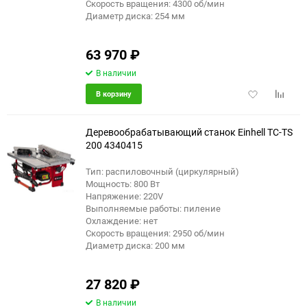
Скорость вращения: 4300 об/мин
Диаметр диска: 254 мм
63 970
₽
В наличии
Добавить
Добави
В корзину
в
к
избранное
сравне
Деревообрабатывающий станок Einhell TC-TS
200 4340415
Тип: распиловочный (циркулярный)
Мощность: 800 Вт
Напряжение: 220V
Выполняемые работы: пиление
Охлаждение: нет
Скорость вращения: 2950 об/мин
Диаметр диска: 200 мм
27 820
₽
В наличии