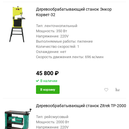
избранное
сравне
Деревообрабатывающий станок Энкор
Корвет-32
Тип: ленточнопильный
Мощность: 350 Вт
Напряжение: 220V
Выполняемые работы: пиление
Количество скоростей: 1
Охлаждение: нет
Скорость движения ленты: 696 м/мин
45 800
₽
В наличии
Добавить
Добави
В корзину
в
к
избранное
сравне
Деревообрабатывающий станок Zitrek TP-2000
Тип: рейсмусовый
Мощность: 2000 Вт
Напряжение: 220V