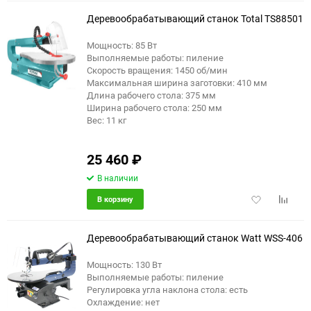
избранное
сравне
Деревообрабатывающий станок Total TS88501
Мощность: 85 Вт
Выполняемые работы: пиление
Скорость вращения: 1450 об/мин
Максимальная ширина заготовки: 410 мм
Длина рабочего стола: 375 мм
Ширина рабочего стола: 250 мм
Вес: 11 кг
25 460
₽
В наличии
Добавить
Добави
В корзину
в
к
избранное
сравне
Деревообрабатывающий станок Watt WSS-406
Мощность: 130 Вт
Выполняемые работы: пиление
Регулировка угла наклона стола: есть
Охлаждение: нет