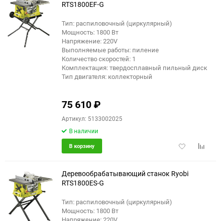
RTS1800EF-G
Тип: распиловочный (циркулярный)
еще 1 фото
Мощность: 1800 Вт
Напряжение: 220V
Выполняемые работы: пиление
Количество скоростей: 1
Комплектация: твердосплавный пильный диск
Тип двигателя: коллекторный
75 610
₽
Артикул: 5133002025
В наличии
Добавить
Добави
В корзину
в
к
избранное
сравне
Деревообрабатывающий станок Ryobi
RTS1800ES-G
Тип: распиловочный (циркулярный)
еще 1 фото
Мощность: 1800 Вт
Напряжение: 220V