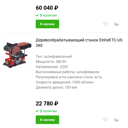
60 040
₽
В наличии
Добавить
Добави
В корзину
в
к
избранное
сравне
Деревообрабатывающий станок Einhell TC-US
380
Тип: шлифовальный
еще 6 фото
Мощность: 380 Вт
Напряжение: 220V
Выполняемые работы: шлифование
Регулировка угла наклона стола: есть
Скорость вращения: 1500 об/мин
Диаметр диска: 150 мм
22 780
₽
В наличии
Добавить
Добави
В корзину
в
к