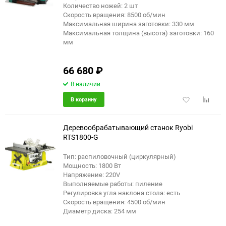
Количество ножей: 2 шт
Скорость вращения: 8500 об/мин
Максимальная ширина заготовки: 330 мм
Максимальная толщина (высота) заготовки: 160
мм
66 680
₽
В наличии
Добавить
Добави
В корзину
в
к
избранное
сравне
Деревообрабатывающий станок Ryobi
RTS1800-G
Тип: распиловочный (циркулярный)
Мощность: 1800 Вт
Напряжение: 220V
Выполняемые работы: пиление
Регулировка угла наклона стола: есть
Скорость вращения: 4500 об/мин
Диаметр диска: 254 мм