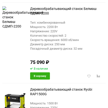
избранное
сравне
Деревообрабатывающий станок Белмаш
СДМП-2200
Тип: комбинированный
Мощность: 2200 Вт
Напряжение: 220V
Количество скоростей: 2
Скорость вращения: 6000 об/мин
Диаметр диска: 250 мм
Посадочный диаметр диска: 32 мм
75 090
₽
В наличии
Добавить
Добави
В корзину
в
к
избранное
сравне
Деревообрабатывающий станок Ryobi
RAP1500G
Мощность: 1500 Вт
Напряжение: 220V