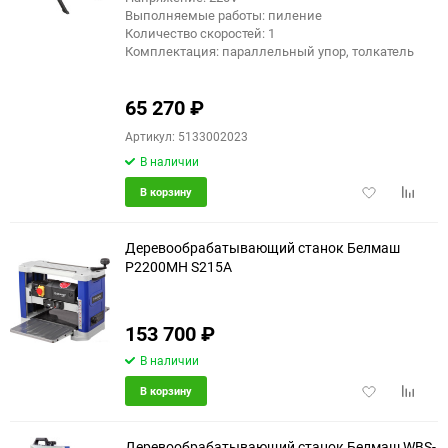
Выполняемые работы: пиление
Количество скоростей: 1
Комплектация: параллельный упор, толкатель
65 270
₽
Артикул: 5133002023
В наличии
Добавить
Добави
В корзину
в
к
избранное
сравне
Деревообрабатывающий станок Белмаш
P2200MH S215A
еще 4 фото
153 700
₽
В наличии
Добавить
Добави
В корзину
в
к
избранное
сравне
Деревообрабатывающий станок Белмаш WBS-