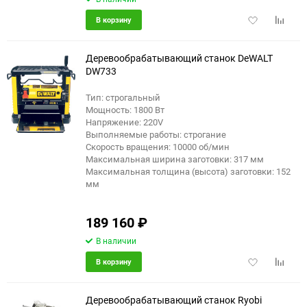
Добавить
Добави
В корзину
в
к
избранное
сравне
Деревообрабатывающий станок DeWALT
DW733
Тип: строгальный
Мощность: 1800 Вт
Напряжение: 220V
Выполняемые работы: строгание
Скорость вращения: 10000 об/мин
Максимальная ширина заготовки: 317 мм
Максимальная толщина (высота) заготовки: 152
мм
189 160
₽
В наличии
Добавить
Добави
В корзину
в
к
избранное
сравне
Деревообрабатывающий станок Ryobi