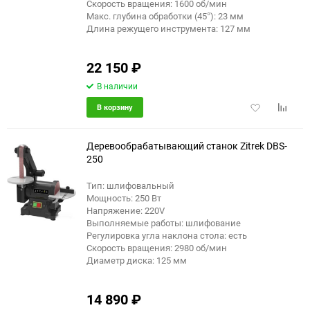
Скорость вращения: 1600 об/мин
Макс. глубина обработки (45°): 23 мм
Длина режущего инструмента: 127 мм
22 150
₽
В наличии
Добавить
Добави
В корзину
в
к
избранное
сравне
Деревообрабатывающий станок Zitrek DBS-
250
Тип: шлифовальный
Мощность: 250 Вт
Напряжение: 220V
Выполняемые работы: шлифование
Регулировка угла наклона стола: есть
Скорость вращения: 2980 об/мин
Диаметр диска: 125 мм
14 890
₽