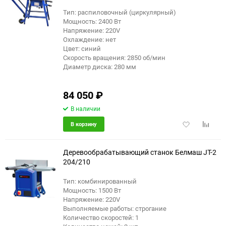
Тип: распиловочный (циркулярный)
еще 2 фото
Мощность: 2400 Вт
Напряжение: 220V
Охлаждение: нет
Цвет: синий
Скорость вращения: 2850 об/мин
Диаметр диска: 280 мм
84 050
₽
В наличии
Добавить
Добави
В корзину
в
к
избранное
сравне
Деревообрабатывающий станок Белмаш JT-2
204/210
Тип: комбинированный
Мощность: 1500 Вт
Напряжение: 220V
Выполняемые работы: строгание
Количество скоростей: 1