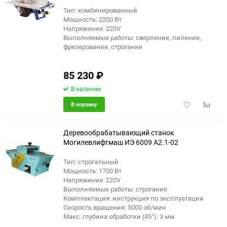
Тип: комбинированный
Мощность: 2200 Вт
Напряжение: 220V
Выполняемые работы: сверление, пиление,
фрезерование, строгание
85 230
₽
В наличии
Добавить
Добави
В корзину
в
к
избранное
сравне
Деревообрабатывающий станок
Могилевлифтмаш ИЭ 6009 А2.1-02
Тип: строгальный
Мощность: 1700 Вт
Напряжение: 220V
Выполняемые работы: строгание
Комплектация: инструкция по эксплуатации
Скорость вращения: 5000 об/мин
Макс. глубина обработки (45°): 3 мм