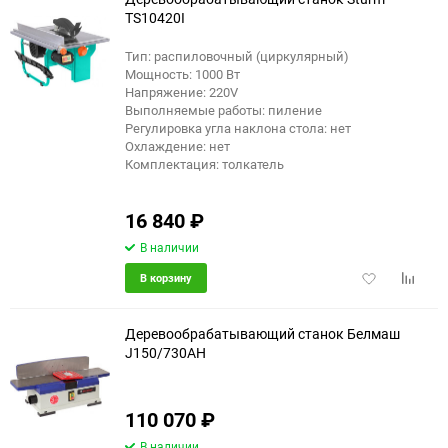
TS10420I
Тип: распиловочный (циркулярный)
Мощность: 1000 Вт
Напряжение: 220V
Выполняемые работы: пиление
Регулировка угла наклона стола: нет
Охлаждение: нет
Комплектация: толкатель
16 840
₽
В наличии
Добавить
Добави
В корзину
в
к
избранное
сравне
Деревообрабатывающий станок Белмаш
J150/730AH
еще 5 фото
110 070
₽
В наличии