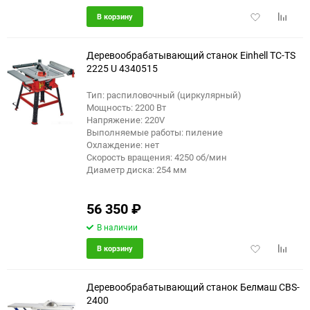
Добавить
Добави
В корзину
в
к
избранное
сравне
Деревообрабатывающий станок Einhell TC-TS
2225 U 4340515
Тип: распиловочный (циркулярный)
еще 1 фото
Мощность: 2200 Вт
Напряжение: 220V
Выполняемые работы: пиление
Охлаждение: нет
Скорость вращения: 4250 об/мин
Диаметр диска: 254 мм
56 350
₽
В наличии
Добавить
Добави
В корзину
в
к
избранное
сравне
Деревообрабатывающий станок Белмаш CBS-
2400