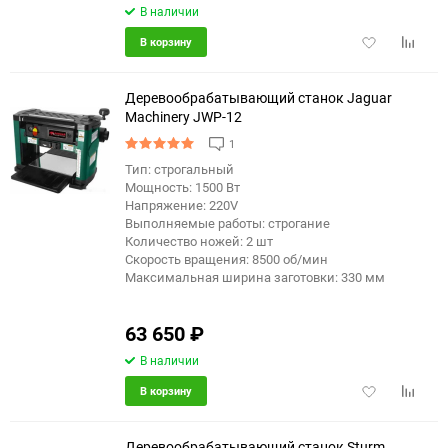
В наличии
Добавить
Добави
В корзину
в
к
избранное
сравне
Деревообрабатывающий станок Jaguar
Machinery JWP-12
1
Тип: строгальный
еще 2 фото
Мощность: 1500 Вт
Напряжение: 220V
Выполняемые работы: строгание
Количество ножей: 2 шт
Скорость вращения: 8500 об/мин
Максимальная ширина заготовки: 330 мм
63 650
₽
В наличии
Добавить
Добави
В корзину
в
к
избранное
сравне
Деревообрабатывающий станок Sturm