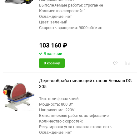
Выполняемые работы: строгание
Количество скоростей: 1
Охлаждение: нет
Цвет: зеленый
Скорость вращения: 9000 об/мин
103 160
₽
В наличии
Добавить
Добави
В корзину
в
к
избранное
сравне
Деревообрабатывающий станок Белмаш DG
305
Тип: шлифовальный
Мощность: 800 Вт
Напряжение: 220V
Выполняемые работы: шлифование
Количество скоростей: 1
Регулировка угла наклона стола: есть
Охлаждение: нет