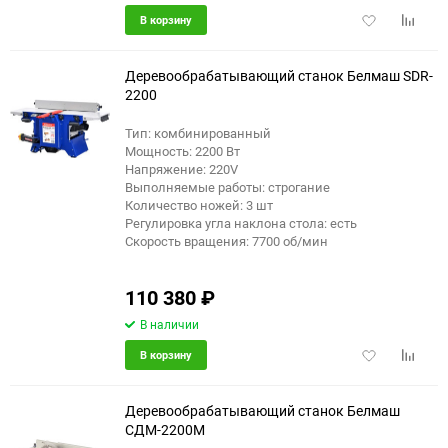
Добавить
Добави
В корзину
в
к
избранное
сравне
Деревообрабатывающий станок Белмаш SDR-
2200
Тип: комбинированный
Мощность: 2200 Вт
Напряжение: 220V
Выполняемые работы: строгание
Количество ножей: 3 шт
Регулировка угла наклона стола: есть
Скорость вращения: 7700 об/мин
110 380
₽
В наличии
Добавить
Добави
В корзину
в
к
избранное
сравне
Деревообрабатывающий станок Белмаш
СДМ-2200M