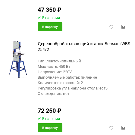
47 350
₽
В наличии
Добавить
Добави
В корзину
в
к
избранное
сравне
Деревообрабатывающий станок Белмаш WBS-
254/2
Тип: ленточнопильный
еще 6 фото
Мощность: 450 Вт
Напряжение: 220V
Выполняемые работы: пиление
Количество скоростей: 2
Регулировка угла наклона стола: есть
Охлаждение: нет
72 250
₽
В наличии
Добавить
Добави
В корзину
в
к