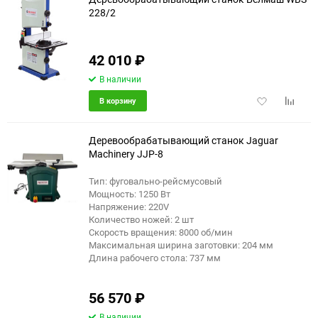
228/2
еще 5 фото
42 010
₽
В наличии
Добавить
Добави
В корзину
в
к
избранное
сравне
Деревообрабатывающий станок Jaguar
Machinery JJP-8
Тип: фуговально-рейсмусовый
Мощность: 1250 Вт
Напряжение: 220V
Количество ножей: 2 шт
Скорость вращения: 8000 об/мин
Максимальная ширина заготовки: 204 мм
Длина рабочего стола: 737 мм
56 570
₽
В наличии