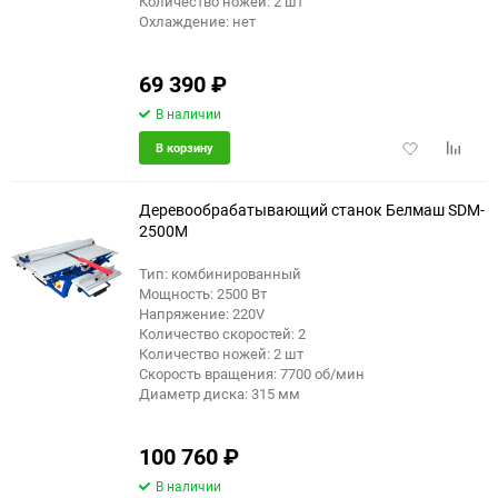
Количество ножей: 2 шт
Охлаждение: нет
69 390
₽
В наличии
Добавить
Добави
В корзину
в
к
избранное
сравне
Деревообрабатывающий станок Белмаш SDM-
2500M
Тип: комбинированный
Мощность: 2500 Вт
Напряжение: 220V
Количество скоростей: 2
Количество ножей: 2 шт
Скорость вращения: 7700 об/мин
Диаметр диска: 315 мм
100 760
₽
В наличии