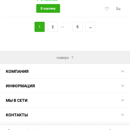
Добавить
Добави
В корзину
в
к
избранное
сравне
...
1
2
5
→
наверх
КОМПАНИЯ
ИНФОРМАЦИЯ
МЫ В СЕТИ
КОНТАКТЫ
© 2026