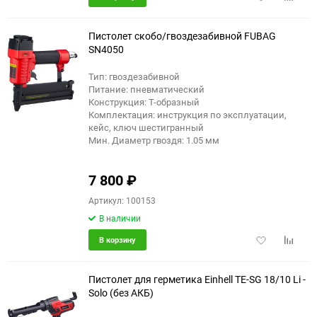
в
к
избранное
сравне
Пистолет скобо/гвоздезабивной FUBAG
SN4050
Тип: гвоздезабивной
еще 3 фото
Питание: пневматический
Конструкция: Т-образный
Комплектация: инструкция по эксплуатации,
кейс, ключ шестигранный
Мин. Диаметр гвоздя: 1.05 мм
7 800
₽
Артикул: 100153
В наличии
Добавить
Добави
В корзину
в
к
избранное
сравне
Пистолет для герметика Einhell TE-SG 18/10 Li -
Solo (без АКБ)