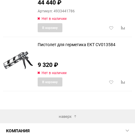
44 440
₽
Артикул: 4933441786
Нет в наличии
Добавить
Добави
В корзину
в
к
избранное
сравне
Пистолет для герметика ЕКТ CV013584
9 320
₽
Нет в наличии
Добавить
Добави
В корзину
в
к
избранное
сравне
наверх
КОМПАНИЯ