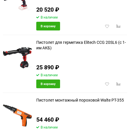
еще 4 фото
20 520
₽
В наличии
Добавить
Добави
В корзину
в
к
избранное
сравне
Пистолет для герметика Elitech CCG 20SL6 (с 1-
им АКБ)
еще 6 фото
25 890
₽
В наличии
Добавить
Добави
В корзину
в
к
избранное
сравне
Пистолет монтажный пороховой Walte PT-355
54 460
₽
В наличии