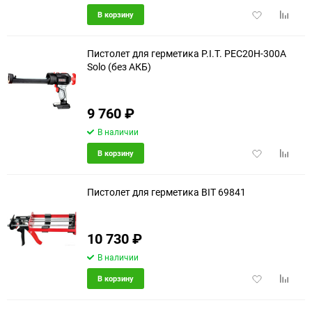
Добавить
Добави
В корзину
в
к
избранное
сравне
Пистолет для герметика P.I.T. PEC20H-300A
Solo (без АКБ)
еще 7 фото
9 760
₽
В наличии
Добавить
Добави
В корзину
в
к
избранное
сравне
Пистолет для герметика BIT 69841
10 730
₽
В наличии
Добавить
Добави
В корзину
в
к
избранное
сравне