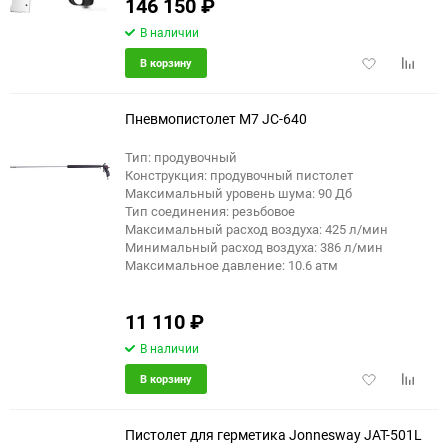
146 150
₽
В наличии
Добавить
Добави
В корзину
в
к
избранное
сравне
Пневмопистолет M7 JC-640
Тип: продувочный
Конструкция: продувочный пистолет
Максимальный уровень шума: 90 Дб
Тип соединения: резьбовое
Максимальный расход воздуха: 425 л/мин
Минимальный расход воздуха: 386 л/мин
Максимальное давление: 10.6 атм
11 110
₽
В наличии
Добавить
Добави
В корзину
в
к
избранное
сравне
Пистолет для герметика Jonnesway JAT-501L