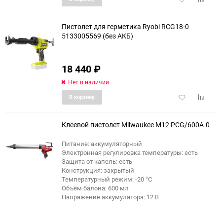
в
к
избранное
сравне
Пистолет для герметика Ryobi RCG18-0
5133005569 (без АКБ)
18 440
₽
Нет в наличии
Добавить
Добави
В корзину
в
к
избранное
сравне
Клеевой пистолет Milwaukee M12 PCG/600A-0
Питание: аккумуляторный
Электронная регулировка температуры: есть
Защита от капель: есть
Конструкция: закрытый
Температурный режим: -20 °С
Объём балона: 600 мл
Напряжение аккумулятора: 12 В