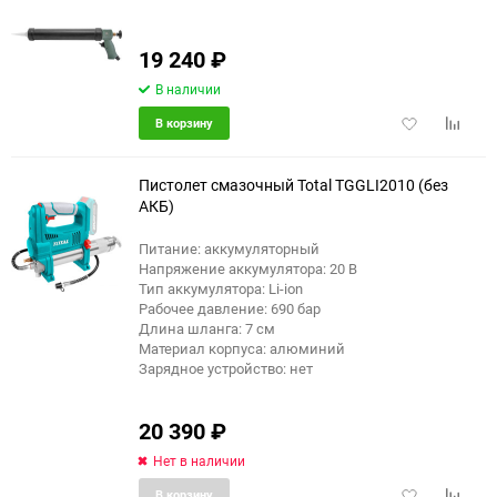
19 240
₽
В наличии
Добавить
Добави
В корзину
в
к
избранное
сравне
Пистолет смазочный Total TGGLI2010 (без
АКБ)
Питание: аккумуляторный
Напряжение аккумулятора: 20 В
Тип аккумулятора: Li-ion
Рабочее давление: 690 бар
Длина шланга: 7 см
Материал корпуса: алюминий
Зарядное устройство: нет
20 390
₽
Нет в наличии
Добавить
Добави
В корзину