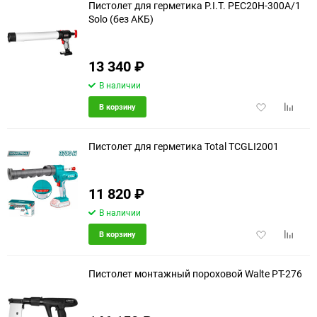
Пистолет для герметика P.I.T. PEC20H-300A/1
Solo (без АКБ)
13 340
₽
В наличии
Добавить
Добави
В корзину
в
к
избранное
сравне
Пистолет для герметика Total TCGLI2001
11 820
₽
В наличии
Добавить
Добави
В корзину
в
к
избранное
сравне
Пистолет монтажный пороховой Walte PT-276