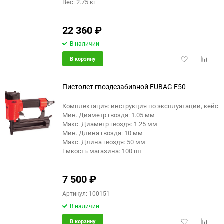
Вес: 2.75 кг
22 360
₽
В наличии
Добавить
Добави
В корзину
в
к
избранное
сравне
Пистолет гвоздезабивной FUBAG F50
Комплектация: инструкция по эксплуатации, кейс
Мин. Диаметр гвоздя: 1.05 мм
Макс. Диаметр гвоздя: 1.25 мм
Мин. Длина гвоздя: 10 мм
Макс. Длина гвоздя: 50 мм
Емкость магазина: 100 шт
7 500
₽
Артикул: 100151
В наличии
Добавить
Добави
В корзину