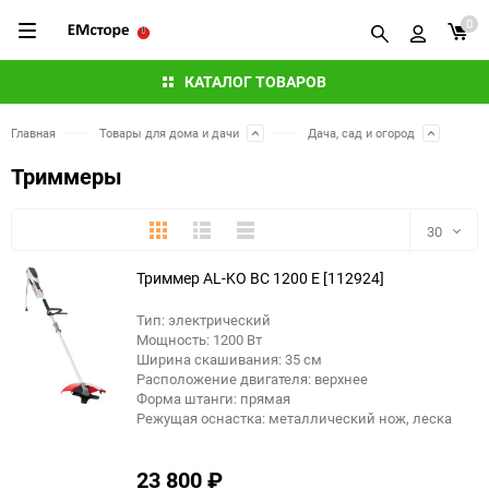
0
КАТАЛОГ ТОВАРОВ
Главная
Товары для дома и дачи
Дача, сад и огород
Триммеры
Плитка
Подробно
Компактно
30
Триммер AL-KO BC 1200 E [112924]
30
Тип: электрический
60
Мощность: 1200 Вт
Ширина скашивания: 35 см
90
Расположение двигателя: верхнее
Форма штанги: прямая
Режущая оснастка: металлический нож, леска
150
23 800
₽