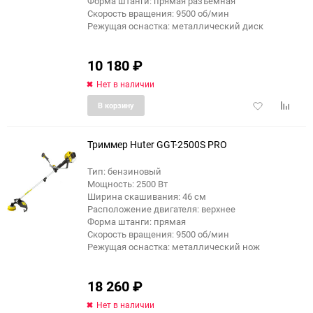
Форма штанги: прямая разъемная
Скорость вращения: 9500 об/мин
Режущая оснастка: металлический диск
10 180
₽
Нет в наличии
Добавить
Добави
В корзину
в
к
избранное
сравне
Триммер Huter GGT-2500S PRO
Тип: бензиновый
Мощность: 2500 Вт
Ширина скашивания: 46 см
Расположение двигателя: верхнее
Форма штанги: прямая
Скорость вращения: 9500 об/мин
Режущая оснастка: металлический нож
18 260
₽
Нет в наличии