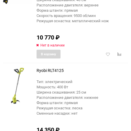
Расположение двигателя: верхнее
Форма штанги: прямая
Скорость вращения: 9500 об/мин
Режущая оснастка: металлический нож
10 770
₽
Нет в наличии
Добавить
Добави
В корзину
в
к
избранное
сравне
Ryobi RLT4125
Тип: электрический
Мощность: 400 Вт
Ширина скашивания: 25 см
Расположение двигателя: нижнее
Форма штанги: прямая
Режущая оснастка: леска
Сменные насадки: нет
14 350
₽