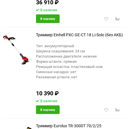
36 910
₽
В наличии
Добавить
Добави
В корзину
в
к
избранное
сравне
Триммер Einhell PXC GE-CT 18 Li-Solo (без АКБ)
Тип: аккумуляторный
Ширина скашивания: 24 см
Расположение двигателя: нижнее
Форма штанги: прямая
Режущая оснастка: пластиковый нож
Сменные насадки: нет
Разъемная штанга: нет
10 390
₽
В наличии
Добавить
Добави
В корзину
в
к
избранное
сравне
Триммер Eurolux TR-3000T 70/2/25