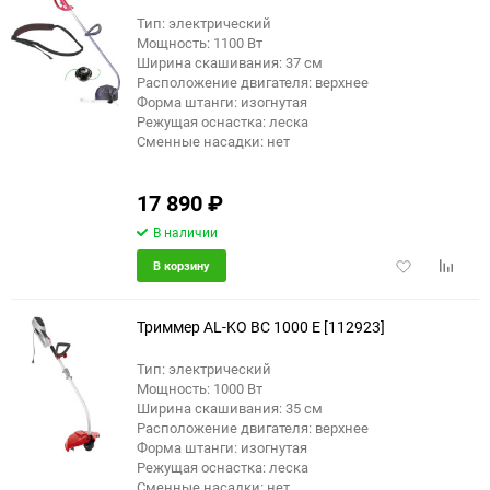
Тип: электрический
Мощность: 1100 Вт
Ширина скашивания: 37 см
Расположение двигателя: верхнее
Форма штанги: изогнутая
Режущая оснастка: леска
Сменные насадки: нет
17 890
₽
В наличии
Добавить
Добави
В корзину
в
к
избранное
сравне
Триммер AL-KO BC 1000 E [112923]
Тип: электрический
Мощность: 1000 Вт
Ширина скашивания: 35 см
Расположение двигателя: верхнее
Форма штанги: изогнутая
Режущая оснастка: леска
Сменные насадки: нет