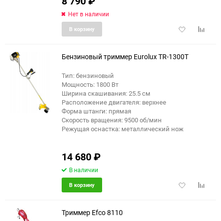
8 790
₽
Нет в наличии
Добавить
Добави
В корзину
в
к
избранное
сравне
Бензиновый триммер Eurolux TR-1300T
Тип: бензиновый
Мощность: 1800 Вт
Ширина скашивания: 25.5 см
Расположение двигателя: верхнее
Форма штанги: прямая
Скорость вращения: 9500 об/мин
Режущая оснастка: металлический нож
14 680
₽
В наличии
Добавить
Добави
В корзину
в
к
избранное
сравне
Триммер Efco 8110