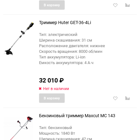
Добавить
Добави
В корзину
в
к
избранное
сравне
Триммер Huter GET-36-4Li
Тип: электрический
Ширина скашивания: 31 см
Расположение двигателя: нижнее
Скорость вращения: 8000 об/мин
Тип аккумулятора: Li-ion
Емкость аккумулятора: 4 А·ч
32 010
₽
Нет в наличии
Добавить
Добави
В корзину
в
к
избранное
сравне
Бензиновый триммер Maxcut MC 143
Тип: бензиновый
Мощность: 1840 Вт
еще 15 фото
Ширина скашивания: 42 см