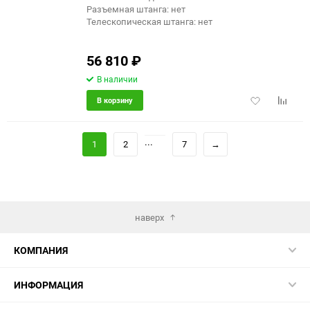
Разъемная штанга: нет
Телескопическая штанга: нет
56 810
₽
В наличии
Добавить
Добави
В корзину
в
к
избранное
сравне
...
1
2
7
→
наверх
КОМПАНИЯ
ИНФОРМАЦИЯ