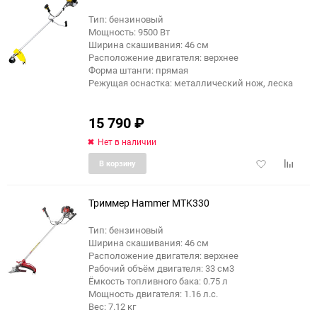
Тип: бензиновый
Мощность: 9500 Вт
Ширина скашивания: 46 см
Расположение двигателя: верхнее
Форма штанги: прямая
Режущая оснастка: металлический нож, леска
15 790
₽
Нет в наличии
Добавить
Добави
В корзину
в
к
избранное
сравне
Триммер Hammer MTK330
Тип: бензиновый
Ширина скашивания: 46 см
еще 3 фото
Расположение двигателя: верхнее
Рабочий объём двигателя: 33 см3
Ёмкость топливного бака: 0.75 л
Мощность двигателя: 1.16 л.с.
Вес: 7.12 кг