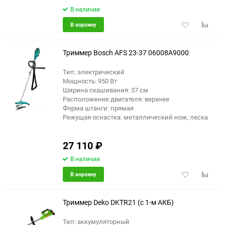
В наличии
Добавить
Добави
В корзину
в
к
избранное
сравне
Триммер Bosch AFS 23-37 06008A9000
Тип: электрический
Мощность: 950 Вт
Ширина скашивания: 37 см
Расположение двигателя: верхнее
Форма штанги: прямая
Режущая оснастка: металлический нож, леска
27 110
₽
В наличии
Добавить
Добави
В корзину
в
к
избранное
сравне
Триммер Deko DKTR21 (с 1-м АКБ)
Тип: аккумуляторный