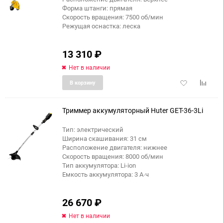
Форма штанги: прямая
Скорость вращения: 7500 об/мин
Режущая оснастка: леска
13 310
₽
Нет в наличии
Добавить
Добави
В корзину
в
к
избранное
сравне
Триммер аккумуляторный Huter GET-36-3Li
Тип: электрический
Ширина скашивания: 31 см
Расположение двигателя: нижнее
Скорость вращения: 8000 об/мин
Тип аккумулятора: Li-ion
Емкость аккумулятора: 3 А·ч
26 670
₽
Нет в наличии