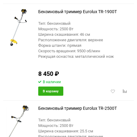
избранное
сравне
Бензиновый триммер Eurolux TR-1900T
Тип: бензиновый
Мощность: 2500 Вт
Ширина скашивания: 46 см
Расположение двигателя: верхнее
Форма штанги: прямая
Скорость вращения: 9500 об/мин
Режущая оснастка: металлический нож
8 450
₽
В наличии
Добавить
Добави
В корзину
в
к
избранное
сравне
Бензиновый триммер Eurolux TR-2500T
Тип: бензиновый
Мощность: 2500 Вт
Ширина скашивания: 25.5 см
Расположение двигателя: верхнее