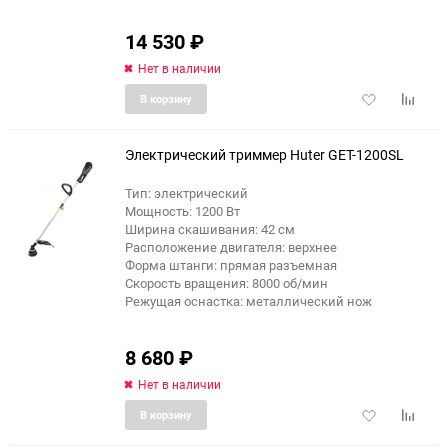
14 530
₽
Нет в наличии
Добавить
Добави
В корзину
в
к
избранное
сравне
Электрический триммер Huter GET-1200SL
Тип: электрический
Мощность: 1200 Вт
Ширина скашивания: 42 см
Расположение двигателя: верхнее
Форма штанги: прямая разъемная
Скорость вращения: 8000 об/мин
Режущая оснастка: металлический нож
8 680
₽
Нет в наличии
Добавить
Добави
В корзину
в
к