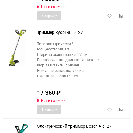
Нет в наличии
Добавить
Добави
В корзину
в
к
избранное
сравне
Триммер Ryobi RLT5127
Тип: электрический
Мощность: 500 Вт
еще 1 фото
Ширина скашивания: 27 см
Расположение двигателя: нижнее
Форма штанги: прямая
Режущая оснастка: леска
Сменные насадки: нет
17 360
₽
Нет в наличии
Добавить
Добави
В корзину
в
к
избранное
сравне
Электрический триммер Bosch ART 27