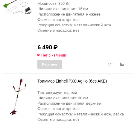
Мощность: 350 Вт
еще 2 фото
Ширина скашивания: 15 см
Расположение двигателя: нижнее
Форма штанги: прямая
Режущая оснастка: металлический нож
Сменные насадки: нет
6 490
₽
Нет в наличии
Добавить
Добави
В корзину
в
к
избранное
сравне
Триммер Einhell PXC Agillo (без АКБ)
Тип: аккумуляторный
Ширина скашивания: 30 см
Расположение двигателя: верхнее
Форма штанги: прямая
Режущая оснастка: металлический нож, леска
Сменные насадки: нет