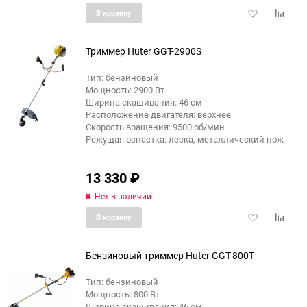
Добавить
Добави
В корзину
в
к
избранное
сравне
Триммер Huter GGT-2900S
Тип: бензиновый
Мощность: 2900 Вт
Ширина скашивания: 46 см
Расположение двигателя: верхнее
Скорость вращения: 9500 об/мин
Режущая оснастка: леска, металлический нож
13 330
₽
Нет в наличии
Добавить
Добави
В корзину
в
к
избранное
сравне
Бензиновый триммер Huter GGT-800T
Тип: бензиновый
Мощность: 800 Вт
Ширина скашивания: 46 см