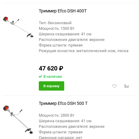
избранное
сравне
Триммер Efco DSH 400T
Тип: бензиновый
Мощность: 1500 Вт
Ширина скашивания: 41 см
Расположение двигателя: верхнее
Форма штанги: прямая
Режущая оснастка: металлический нож, леска
47 620
₽
В наличии
Добавить
Добави
В корзину
в
к
избранное
сравне
Триммер Efco DSH 500 T
Мощность: 2800 Вт
Ширина скашивания: 41 см
Расположение двигателя: верхнее
Форма штанги: прямая
Сменные насадки: нет