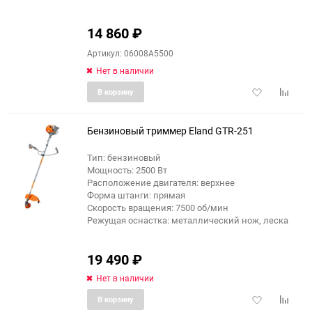
14 860
₽
Артикул: 06008A5500
Нет в наличии
Добавить
Добави
В корзину
в
к
избранное
сравне
Бензиновый триммер Eland GTR-251
Тип: бензиновый
Мощность: 2500 Вт
Расположение двигателя: верхнее
Форма штанги: прямая
Скорость вращения: 7500 об/мин
Режущая оснастка: металлический нож, леска
19 490
₽
Нет в наличии
Добавить
Добави
В корзину
в
к