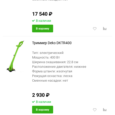
17 540
₽
В наличии
Добавить
Добави
В корзину
в
к
избранное
сравне
Триммер Deko DKTR400
Тип: электрический
Мощность: 400 Вт
Ширина скашивания: 22.8 см
Расположение двигателя: нижнее
Форма штанги: изогнутая
Режущая оснастка: леска
Сменные насадки: нет
2 930
₽
В наличии
Добавить
Добави
В корзину
в
к