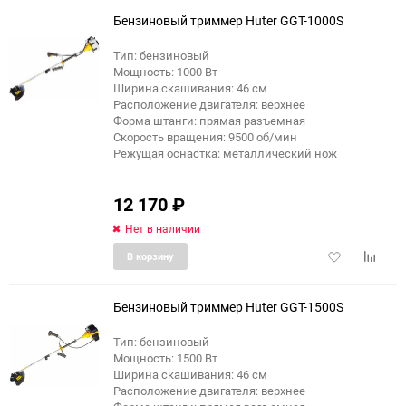
избранное
сравне
Бензиновый триммер Huter GGT-1000S
Тип: бензиновый
Мощность: 1000 Вт
Ширина скашивания: 46 см
Расположение двигателя: верхнее
Форма штанги: прямая разъемная
Скорость вращения: 9500 об/мин
Режущая оснастка: металлический нож
12 170
₽
Нет в наличии
Добавить
Добави
В корзину
в
к
избранное
сравне
Бензиновый триммер Huter GGT-1500S
Тип: бензиновый
Мощность: 1500 Вт
Ширина скашивания: 46 см
Расположение двигателя: верхнее