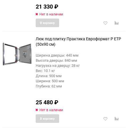
21 330
₽
Нет в наличии
Добавить
Добави
В корзину
в
к
избранное
сравне
Люк под плитку Практика Евроформат Р ЕТР
(50x90 см)
Ширина дверцы: 440 мм
Высота дверцы: 840 мм
Нагрузка на дверцу: 28 кг
Вес: 10.1 кг
Длина: 900 мм
Ширина: 500 мм
Глубина: 62 мм
25 480
₽
Нет в наличии
Добавить
Добави
В корзину
в
к