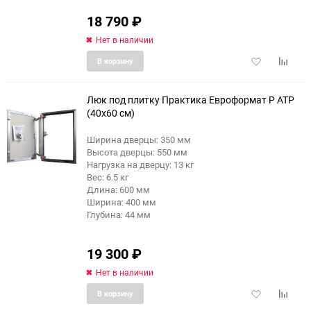
18 790
₽
Нет в наличии
Добавить
Добави
В корзину
в
к
избранное
сравне
Люк под плитку Практика Евроформат Р АТР
(40x60 см)
Ширина дверцы: 350 мм
еще 4 фото
Высота дверцы: 550 мм
Нагрузка на дверцу: 13 кг
Вес: 6.5 кг
Длина: 600 мм
Ширина: 400 мм
Глубина: 44 мм
19 300
₽
Нет в наличии
Добавить
Добави
В корзину
в
к