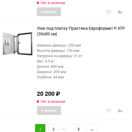
Нет в наличии
Добавить
Добави
В корзину
в
к
избранное
сравне
Люк под плитку Практика Евроформат Р АТР
(30x80 см)
Ширина дверцы: 250 мм
еще 4 фото
Высота дверцы: 750 мм
Нагрузка на дверцу: 21 кг
Вес: 6.9 кг
Длина: 800 мм
Ширина: 300 мм
Глубина: 44 мм
20 200
₽
Нет в наличии
Добавить
Добави
В корзину
в
к
избранное
сравне
...
1
2
5
→