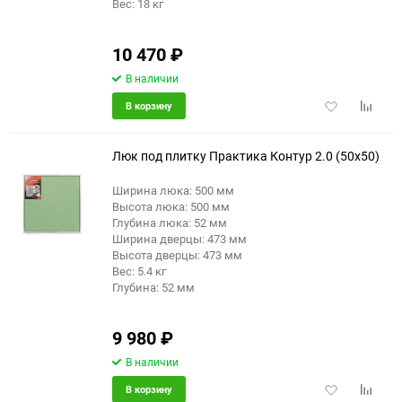
Вес: 18 кг
10 470
₽
В наличии
Добавить
Добави
В корзину
в
к
избранное
сравне
Люк под плитку Практика Контур 2.0 (50x50)
Ширина люка: 500 мм
Высота люка: 500 мм
Глубина люка: 52 мм
Ширина дверцы: 473 мм
Высота дверцы: 473 мм
Вес: 5.4 кг
Глубина: 52 мм
9 980
₽
В наличии
Добавить
Добави
В корзину