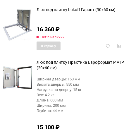
избранное
сравне
Люк под плитку Lukoff Гарант (90x60 см)
16 360
₽
еще 1 фото
Нет в наличии
Добавить
Добави
В корзину
в
к
избранное
сравне
Люк под плитку Практика Евроформат Р АТР
(20x60 см)
Ширина дверцы: 150 мм
еще 4 фото
Высота дверцы: 550 мм
Нагрузка на дверцу: 15 кг
Вес: 4.2 кг
Длина: 600 мм
Ширина: 200 мм
Глубина: 44 мм
15 100
₽