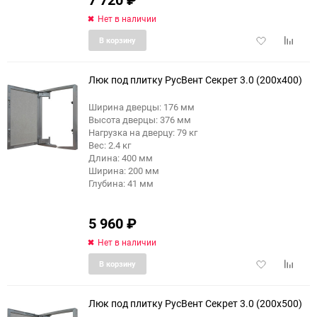
Нет в наличии
Добавить
Добави
В корзину
в
к
избранное
сравне
Люк под плитку РусВент Секрет 3.0 (200x400)
Ширина дверцы: 176 мм
Высота дверцы: 376 мм
Нагрузка на дверцу: 79 кг
Вес: 2.4 кг
Длина: 400 мм
Ширина: 200 мм
Глубина: 41 мм
5 960
₽
Нет в наличии
Добавить
Добави
В корзину
в
к
избранное
сравне
Люк под плитку РусВент Секрет 3.0 (200x500)