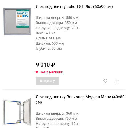
избранное
сравне
Люк под плитку Lukoff ST Plus (60x90 см)
Ширина дверцы: 550 мм
Высота дверцы: 850 мм
еще 2 фото
Нагрузка на дверцу: 23 кг
Вес: 14.1 кг
Длина: 900 мм
Ширина: 600 мм
Глубина: 50 мм
9 010
₽
Нет в наличии
Добавить
Добави
В корзину
в
к
избранное
сравне
Люк под плитку Визионер Модерн Мини (40x80
см)
Ширина дверцы: 360 мм
еще 4 фото
Высота дверцы: 760 мм
Нагрузка на дверцу: 19 кг