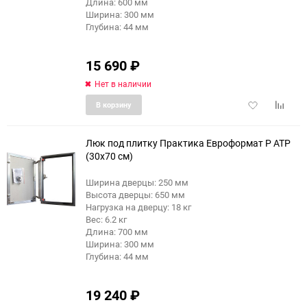
Длина: 600 мм
Ширина: 300 мм
Глубина: 44 мм
15 690
₽
Нет в наличии
Добавить
Добави
В корзину
в
к
избранное
сравне
Люк под плитку Практика Евроформат Р АТР
(30x70 см)
Ширина дверцы: 250 мм
еще 4 фото
Высота дверцы: 650 мм
Нагрузка на дверцу: 18 кг
Вес: 6.2 кг
Длина: 700 мм
Ширина: 300 мм
Глубина: 44 мм
19 240
₽