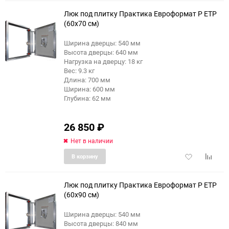
избранное
сравне
Люк под плитку Практика Евроформат Р ЕТР
(60x70 см)
Ширина дверцы: 540 мм
Высота дверцы: 640 мм
Нагрузка на дверцу: 18 кг
Вес: 9.3 кг
Длина: 700 мм
Ширина: 600 мм
Глубина: 62 мм
26 850
₽
Нет в наличии
Добавить
Добави
В корзину
в
к
избранное
сравне
Люк под плитку Практика Евроформат Р ЕТР
(60x90 см)
Ширина дверцы: 540 мм
Высота дверцы: 840 мм