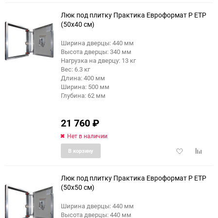
избранное
сравне
Люк под плитку Практика Евроформат Р ЕТР
(50x40 см)
Ширина дверцы: 440 мм
Высота дверцы: 340 мм
Нагрузка на дверцу: 13 кг
Вес: 6.3 кг
Длина: 400 мм
Ширина: 500 мм
Глубина: 62 мм
21 760
₽
Нет в наличии
Добавить
Добави
В корзину
в
к
избранное
сравне
Люк под плитку Практика Евроформат Р ЕТР
(50x50 см)
Ширина дверцы: 440 мм
Высота дверцы: 440 мм