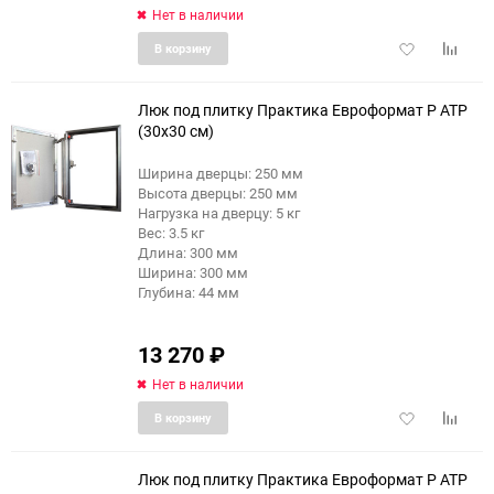
Нет в наличии
Добавить
Добави
В корзину
в
к
избранное
сравне
Люк под плитку Практика Евроформат Р АТР
(30x30 см)
Ширина дверцы: 250 мм
еще 4 фото
Высота дверцы: 250 мм
Нагрузка на дверцу: 5 кг
Вес: 3.5 кг
Длина: 300 мм
Ширина: 300 мм
Глубина: 44 мм
13 270
₽
Нет в наличии
Добавить
Добави
В корзину
в
к
избранное
сравне
Люк под плитку Практика Евроформат Р АТР