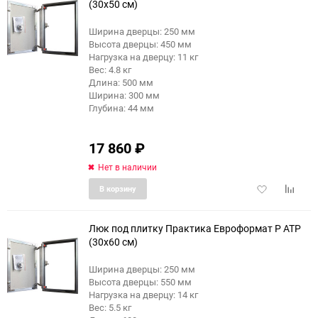
(30x50 см)
Ширина дверцы: 250 мм
еще 4 фото
Высота дверцы: 450 мм
Нагрузка на дверцу: 11 кг
Вес: 4.8 кг
Длина: 500 мм
Ширина: 300 мм
Глубина: 44 мм
17 860
₽
Нет в наличии
Добавить
Добави
В корзину
в
к
избранное
сравне
Люк под плитку Практика Евроформат Р АТР
(30x60 см)
Ширина дверцы: 250 мм
еще 4 фото
Высота дверцы: 550 мм
Нагрузка на дверцу: 14 кг
Вес: 5.5 кг