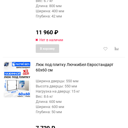
Вес: 6.7 кг
Длина: 800 мм
Ширина: 400 мм
Глубина: 42 мм
11 960
₽
Нет в наличии
Добавить
Добави
В корзину
в
к
избранное
сравне
Люк под плитку ЛючкиБел Евростандарт
60x60 см
Ширина дверцы: 550 мм
еще 5 фото
Высота дверцы: 550 мм
Нагрузка на дверцу: 15 кг
Вес: 8.6 кг
Длина: 600 мм
Ширина: 600 мм
Глубина: 50 мм
7 720
₽