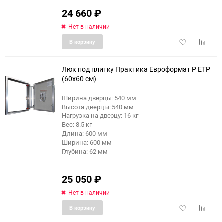
24 660
₽
Нет в наличии
Добавить
Добави
В корзину
в
к
избранное
сравне
Люк под плитку Практика Евроформат Р ЕТР
(60x60 см)
Ширина дверцы: 540 мм
Высота дверцы: 540 мм
Нагрузка на дверцу: 16 кг
Вес: 8.5 кг
Длина: 600 мм
Ширина: 600 мм
Глубина: 62 мм
25 050
₽
Нет в наличии
Добавить
Добави
В корзину
в
к