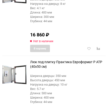
Нагрузка на дверцу: 8 кг
Вес: 4.1 кг
Длина: 400 мм
Ширина: 300 мм
Глубина: 44 мм
16 860
₽
Нет в наличии
Добавить
Добави
В корзину
в
к
избранное
сравне
Люк под плитку Практика Евроформат Р АТР
(40x50 см)
Ширина дверцы: 350 мм
еще 4 фото
Высота дверцы: 450 мм
Нагрузка на дверцу: 10 кг
Вес: 5.7 кг
Длина: 500 мм
Ширина: 400 мм
Глубина: 44 мм