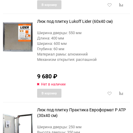
Добавить
Добави
В корзину
в
к
избранное
сравне
Люк под плитку Lukoff Lider (60x40 см)
Ширина дверцы: 550 мм
Длина: 400 мм
еще 4 фото
Ширина: 600 мм
Глубина: 60 мм
Материал рамы: алюминий
Механизм открытия: распашной
9 680
₽
Нет в наличии
Добавить
Добави
В корзину
в
к
избранное
сравне
Люк под плитку Практика Евроформат Р АТР
(30x40 см)
Ширина дверцы: 250 мм
еще 4 фото
Высота дверцы: 350 мм