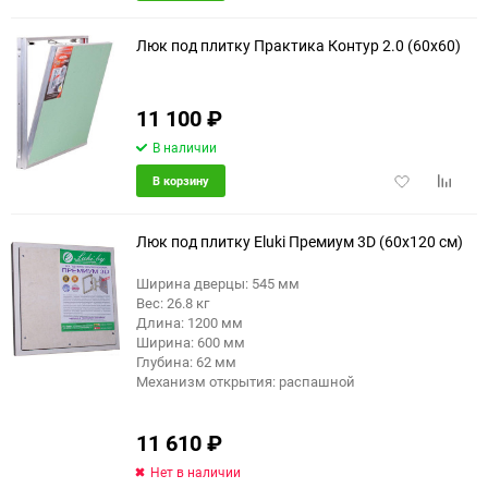
в
к
избранное
сравне
Люк под плитку Практика Контур 2.0 (60x60)
11 100
₽
В наличии
Добавить
Добави
В корзину
в
к
избранное
сравне
Люк под плитку Eluki Премиум 3D (60x120 см)
Ширина дверцы: 545 мм
Вес: 26.8 кг
Длина: 1200 мм
Ширина: 600 мм
Глубина: 62 мм
Механизм открытия: распашной
11 610
₽
Нет в наличии