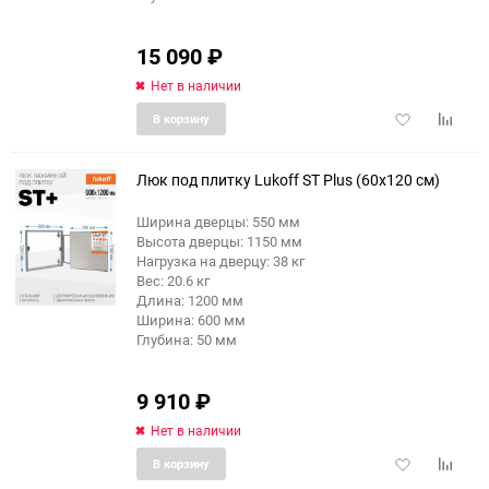
15 090
₽
Нет в наличии
Добавить
Добави
В корзину
в
к
избранное
сравне
Люк под плитку Lukoff ST Plus (60x120 см)
Ширина дверцы: 550 мм
Высота дверцы: 1150 мм
еще 2 фото
Нагрузка на дверцу: 38 кг
Вес: 20.6 кг
Длина: 1200 мм
Ширина: 600 мм
Глубина: 50 мм
9 910
₽
Нет в наличии
Добавить
Добави
В корзину
в
к