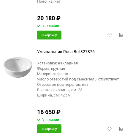
Полочка: нет
20 180
₽
В наличии
Добавить
Добави
В корзину
в
к
избранное
сравне
Умывальник Roca Bol 327876
Установка: накладная
Форма: круглая
Материал: фаянс
Число отверстий под смеситель: отсутствует
Отверстие под перелив: нет
Высота раковины, см: 23
Ширина, см: 42 см
16 650
₽
В наличии
Добавить
Добави
В корзину