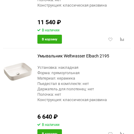
Конструкция: классическая раковина
11 540
₽
В наличии
Добавить
Добави
В корзину
в
к
избранное
сравне
Умывальник Weltwasser Elbach 2195
Установка: накладная
Форма: прямоугольная
Материал: керамика
Пьедестал в комплекте: нет
Держатель для полотенец: нет
Полочка: нет
Конструкция: классическая раковина
6 640
₽
В наличии
Добавить
Добави
В корзину