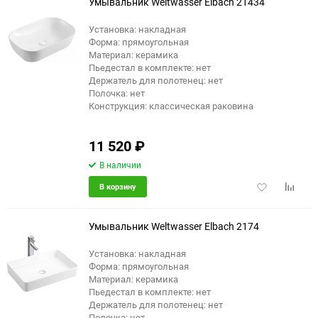
Умывальник Weltwasser Elbach 21434
Установка: накладная
Форма: прямоугольная
Материал: керамика
Пьедестал в комплекте: нет
Держатель для полотенец: нет
Полочка: нет
Конструкция: классическая раковина
11 520
₽
В наличии
Добавить
Добави
В корзину
в
к
избранное
сравне
Умывальник Weltwasser Elbach 2174
Установка: накладная
Форма: прямоугольная
Материал: керамика
Пьедестал в комплекте: нет
Держатель для полотенец: нет
Полочка: нет