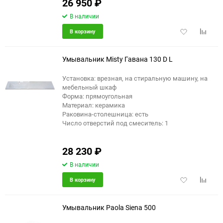
26 950
₽
В наличии
Добавить
Добави
В корзину
в
к
избранное
сравне
Умывальник Misty Гавана 130 D L
Установка: врезная, на стиральную машину, на
мебельный шкаф
Форма: прямоугольная
Материал: керамика
Раковина-столешница: есть
Число отверстий под смеситель: 1
28 230
₽
В наличии
Добавить
Добави
В корзину
в
к
избранное
сравне
Умывальник Paola Siena 500