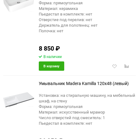
Форма: прямоугольная
Материал: керамика
Пьедестал в комплекте: нет
Отверстие под перелив: нет
Держатель для полотенец: нет
Полочка: нет
8 850
₽
В наличии
Добавить
Добави
В корзину
в
к
избранное
сравне
Умывальник Madera Kamilla 120х48 (левый)
Установка: на стиральную машину, на мебельный
шкаф, на стену
еще 1 фото
Форма: прямоугольная
Материал: искусственный мрамор
Число отверстий под смеситель: 1
Пьедестал в комплекте: нет