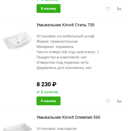
Добавить
Добави
В корзину
в
к
избранное
сравне
Умывальник Kirovit Стиль 750
Установка: на мебельный шкаф
Форма: прямоугольная
Материал: керамика
Число отверстий под смеситель: 1
Пьедестал в комплекте: нет
Отверстие под перелив: есть
Держатель для полотенец: нет
8 230
₽
В наличии
Добавить
Добави
В корзину
в
к
избранное
сравне
Умывальник Kirovit Олимпия 560
Установка: накладная