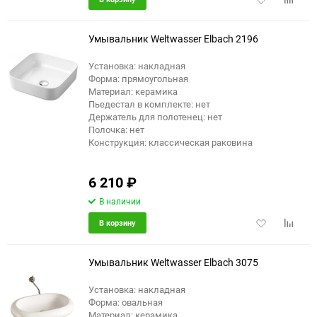
в
к
избранное
сравне
Умывальник Weltwasser Elbach 2196
Установка: накладная
Форма: прямоугольная
Материал: керамика
Пьедестал в комплекте: нет
Держатель для полотенец: нет
Полочка: нет
Конструкция: классическая раковина
6 210
₽
В наличии
Добавить
Добави
В корзину
в
к
избранное
сравне
Умывальник Weltwasser Elbach 3075
Установка: накладная
Форма: овальная
Материал: керамика