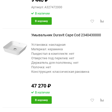
Артикул: A327472000
В наличии
Добавить
Добави
В корзину
в
к
избранное
сравне
Умывальник Duravit Cape Cod 2340430000
Установка: накладная
Материал: керамика
Пьедестал в комплекте: нет
Отверстие под перелив: нет
Держатель для полотенец: нет
Полочка: нет
Конструкция: классическая раковина
47 270
₽
В наличии
Добавить
Добави
В корзину
в
к
избранное
сравне