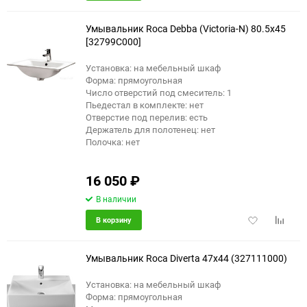
в
к
избранное
сравне
Умывальник Roca Debba (Victoria-N) 80.5x45
[32799C000]
Установка: на мебельный шкаф
Форма: прямоугольная
Число отверстий под смеситель: 1
Пьедестал в комплекте: нет
Отверстие под перелив: есть
Держатель для полотенец: нет
Полочка: нет
16 050
₽
В наличии
Добавить
Добави
В корзину
в
к
избранное
сравне
Умывальник Roca Diverta 47x44 (327111000)
Установка: на мебельный шкаф
Форма: прямоугольная