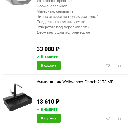
Установка: врезная
Форма: овальная
Материал: керамика
Число отверстий под смеситель: 1
Пьедестал в комплекте: нет
Отверстие под перелив: есть
Держатель для полотенец: нет
33 080
₽
В наличии
Добавить
Добави
В корзину
в
к
избранное
сравне
Умывальник Weltwasser Elbach 2173 MB
13 610
₽
В наличии
Добавить
Добави
В корзину
в
к
избранное
сравне