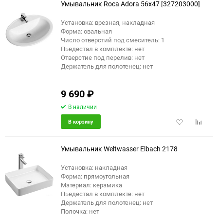
Умывальник Roca Adora 56x47 [327203000]
Установка: врезная, накладная
Форма: овальная
Число отверстий под смеситель: 1
Пьедестал в комплекте: нет
Отверстие под перелив: нет
Держатель для полотенец: нет
9 690
₽
В наличии
Добавить
Добави
В корзину
в
к
избранное
сравне
Умывальник Weltwasser Elbach 2178
Установка: накладная
Форма: прямоугольная
Материал: керамика
Пьедестал в комплекте: нет
Держатель для полотенец: нет
Полочка: нет