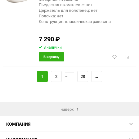
Пьедестал в комплекте: нет
Держатель для полотенец: нет
Полочка: нет
Конструкция: классическая раковина
7 290
₽
В наличии
Добавить
Добави
В корзину
в
к
избранное
сравне
...
1
2
28
→
наверх
КОМПАНИЯ