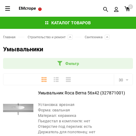
0
КАТАЛОГ ТОВАРОВ
Главная
Строительство и ремонт
Сантехника
Умывальники
Фильтр
Плитка
Подробно
Компактно
30
Умывальник Roca Berna 56x42 (327871001)
30
Установка: врезная
60
Форма: овальная
Материал: керамика
90
Пьедестал в комплекте: нет
Отверстие под перелив: есть
Держатель для полотенец: нет
150