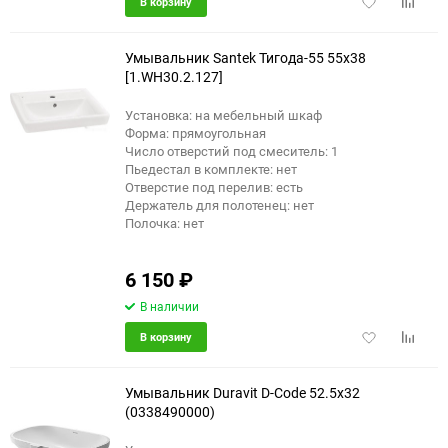
Добавить
Добави
В корзину
в
к
избранное
сравне
Умывальник Santek Тигода-55 55x38
[1.WH30.2.127]
Установка: на мебельный шкаф
Форма: прямоугольная
Число отверстий под смеситель: 1
Пьедестал в комплекте: нет
Отверстие под перелив: есть
Держатель для полотенец: нет
Полочка: нет
6 150
₽
В наличии
Добавить
Добави
В корзину
в
к
избранное
сравне
Умывальник Duravit D-Code 52.5x32
(0338490000)