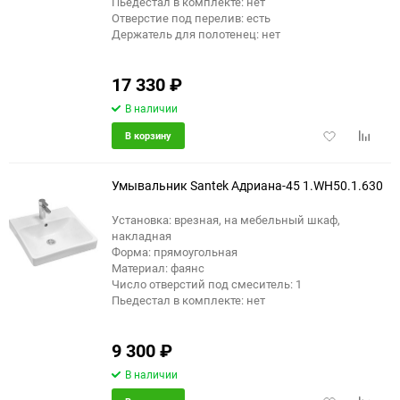
Пьедестал в комплекте: нет
Отверстие под перелив: есть
Держатель для полотенец: нет
17 330
₽
В наличии
Добавить
Добави
В корзину
в
к
избранное
сравне
Умывальник Santek Адриана-45 1.WH50.1.630
Установка: врезная, на мебельный шкаф,
накладная
Форма: прямоугольная
Материал: фаянс
Число отверстий под смеситель: 1
Пьедестал в комплекте: нет
9 300
₽
В наличии