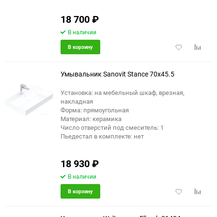
18 700
₽
В наличии
Добавить
Добави
В корзину
в
к
избранное
сравне
Умывальник Sanovit Stance 70x45.5
Установка: на мебельный шкаф, врезная,
накладная
Форма: прямоугольная
Материал: керамика
Число отверстий под смеситель: 1
Пьедестал в комплекте: нет
18 930
₽
В наличии
Добавить
Добави
В корзину
в
к
избранное
сравне