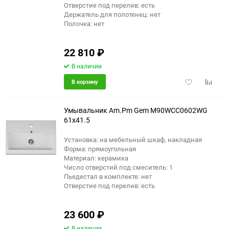
Отверстие под перелив: есть
Держатель для полотенец: нет
Полочка: нет
22 810
₽
В наличии
Добавить
Добави
В корзину
в
к
избранное
сравне
Умывальник Am.Pm Gem M90WCC0602WG
61x41.5
Установка: на мебельный шкаф, накладная
Форма: прямоугольная
Материал: керамика
Число отверстий под смеситель: 1
Пьедестал в комплекте: нет
Отверстие под перелив: есть
23 600
₽
В наличии