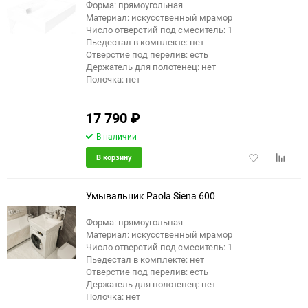
Форма: прямоугольная
Материал: искусственный мрамор
еще 3 фото
Число отверстий под смеситель: 1
Пьедестал в комплекте: нет
Отверстие под перелив: есть
Держатель для полотенец: нет
Полочка: нет
17 790
₽
В наличии
Добавить
Добави
В корзину
в
к
избранное
сравне
Умывальник Paola Siena 600
Форма: прямоугольная
Материал: искусственный мрамор
еще 5 фото
Число отверстий под смеситель: 1
Пьедестал в комплекте: нет
Отверстие под перелив: есть
Держатель для полотенец: нет
Полочка: нет