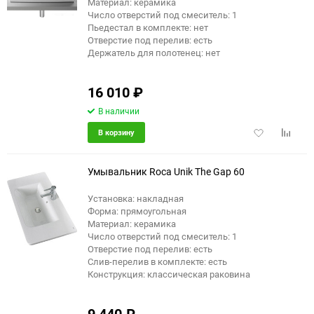
еще 2 фото
Материал: керамика
Число отверстий под смеситель: 1
Пьедестал в комплекте: нет
Отверстие под перелив: есть
Держатель для полотенец: нет
16 010
₽
В наличии
Добавить
Добави
В корзину
в
к
избранное
сравне
Умывальник Roca Unik The Gap 60
Установка: накладная
Форма: прямоугольная
Материал: керамика
Число отверстий под смеситель: 1
Отверстие под перелив: есть
Слив-перелив в комплекте: есть
Конструкция: классическая раковина
9 440
₽