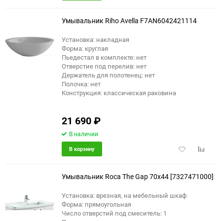
в
к
избранное
сравне
Умывальник Riho Avella F7AN6042421114
Установка: накладная
Форма: круглая
Пьедестал в комплекте: нет
Отверстие под перелив: нет
Держатель для полотенец: нет
Полочка: нет
Конструкция: классическая раковина
21 690
₽
В наличии
Добавить
Добави
В корзину
в
к
избранное
сравне
Умывальник Roca The Gap 70x44 [7327471000]
Установка: врезная, на мебельный шкаф
Форма: прямоугольная
Число отверстий под смеситель: 1