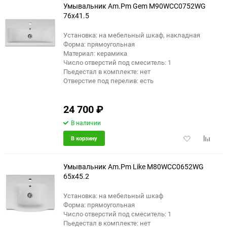
Умывальник Am.Pm Gem M90WCC0752WG
76x41.5
Установка: на мебельный шкаф, накладная
Форма: прямоугольная
Материал: керамика
Число отверстий под смеситель: 1
Пьедестал в комплекте: нет
Отверстие под перелив: есть
24 700
₽
В наличии
Добавить
Добави
В корзину
в
к
избранное
сравне
Умывальник Am.Pm Like M80WCC0652WG
65x45.2
Установка: на мебельный шкаф
Форма: прямоугольная
Число отверстий под смеситель: 1
Пьедестал в комплекте: нет