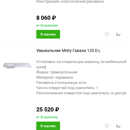
Конструкция: классическая раковина
8 060
₽
В наличии
Добавить
Добави
В корзину
в
к
избранное
сравне
Умывальник Misty Гавана 120 D L
Установка: на стиральную машину, на мебельный
шкаф
еще 1 фото
Форма: прямоугольная
Материал: керамика
Раковина-столешница: есть
Число отверстий под смеситель: 1
Расположение отверстия под смеситель: в центре
25 520
₽
В наличии
Добавить
Добави
В корзину