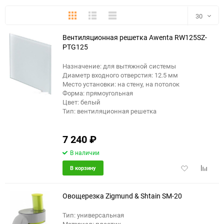
Плитка
Подробно
Компактно
30
Вентиляционная решетка Awenta RW125SZ-
30
PTG125
60
Назначение: для вытяжной системы
Диаметр входного отверстия: 12.5 мм
90
Место установки: на стену, на потолок
Форма: прямоугольная
Цвет: белый
150
Тип: вентиляционная решетка
7 240
₽
В наличии
Добавить
Добави
В корзину
в
к
избранное
сравне
Овощерезка Zigmund & Shtain SM-20
Тип: универсальная