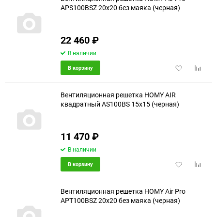
APS100BSZ 20x20 без маяка (черная)
22 460
₽
В наличии
Добавить
Добави
В корзину
в
к
избранное
сравне
Вентиляционная решетка HOMY AIR
квадратный AS100BS 15x15 (черная)
11 470
₽
В наличии
Добавить
Добави
В корзину
в
к
избранное
сравне
Вентиляционная решетка HOMY Air Pro
APT100BSZ 20x20 без маяка (черная)