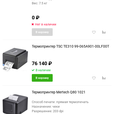
Вес: 7.5 кг
0
₽
Нет в наличии
Добавить
Добави
В корзину
в
к
избранное
сравне
Термопринтер TSC TE310 99-065A901-00LF00T
76 140
₽
В наличии
Добавить
Добави
В корзину
в
к
избранное
сравне
Термопринтер Mertech Q80 1021
Способ печати: прямая термопечать
Назначение: чеки
еще 2 фото
Разрешение: 203 dpi