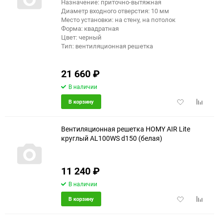
Назначение: приточно-вытяжная
Диаметр входного отверстия: 10 мм
Место установки: на стену, на потолок
Форма: квадратная
Цвет: черный
Тип: вентиляционная решетка
21 660
₽
В наличии
Добавить
Добави
В корзину
в
к
избранное
сравне
Вентиляционная решетка HOMY AIR Lite
круглый AL100WS d150 (белая)
11 240
₽
В наличии
Добавить
Добави
В корзину
в
к
избранное
сравне