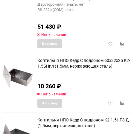
Двусторонняя печать: нет
RS-232c (COM): есть
51 430
₽
Нет в наличии
Добавить
Добави
В корзину
в
к
избранное
сравне
Коптильня НПО Кедр С поддоном 60x32x25 К2-
1.5БНпл (1.5мм, нержавеющая сталь)
10 260
₽
Нет в наличии
Добавить
Добави
В корзину
в
к
избранное
сравне
Коптильня НПО Кедр С поддоном К2-1.5НГЗ-Д
(1.5мм, нержавеющая сталь)