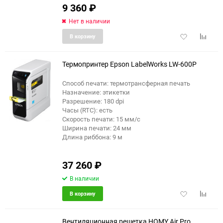
9 360
₽
Нет в наличии
Добавить
Добави
В корзину
в
к
избранное
сравне
Термопринтер Epson LabelWorks LW-600P
Способ печати: термотрансферная печать
Назначение: этикетки
Разрешение: 180 dpi
Часы (RTC): есть
Скорость печати: 15 мм/с
Ширина печати: 24 мм
Длина риббона: 9 м
37 260
₽
В наличии
Добавить
Добави
В корзину
в
к
избранное
сравне
Вентиляционная решетка HOMY Air Pro