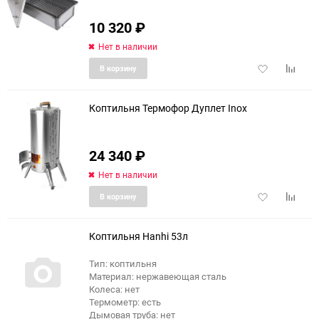
10 320
₽
Нет в наличии
Добавить
Добави
В корзину
в
к
избранное
сравне
Коптильня Термофор Дуплет Inox
24 340
₽
еще 2 фото
Нет в наличии
Добавить
Добави
В корзину
в
к
избранное
сравне
Коптильня Hanhi 53л
Тип: коптильня
Материал: нержавеющая сталь
Колеса: нет
Термометр: есть
Дымовая труба: нет