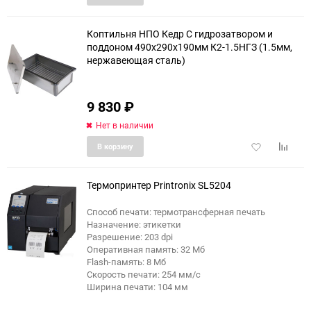
в
к
избранное
сравне
Коптильня НПО Кедр С гидрозатвором и
поддоном 490x290x190мм К2-1.5НГЗ (1.5мм,
нержавеющая сталь)
9 830
₽
Нет в наличии
Добавить
Добави
В корзину
в
к
избранное
сравне
Термопринтер Printronix SL5204
Способ печати: термотрансферная печать
Назначение: этикетки
Разрешение: 203 dpi
Оперативная память: 32 Мб
Flash-память: 8 Мб
Скорость печати: 254 мм/с
Ширина печати: 104 мм