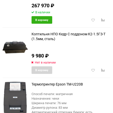
267 970
₽
В наличии
Добавить
Добави
В корзину
в
к
избранное
сравне
Коптильня НПО Кедр С поддоном К2-1.5ГЗ-Т
(1.5мм, сталь)
9 980
₽
Нет в наличии
Добавить
Добави
В корзину
в
к
избранное
сравне
Термопринтер Epson TM-U220B
Способ печати: матричная
Назначение: чеки
еще 4 фото
Ширина печати: 76 мм
Диаметр рулона: 83 мм
Автоматический отрезчик бумаги: есть