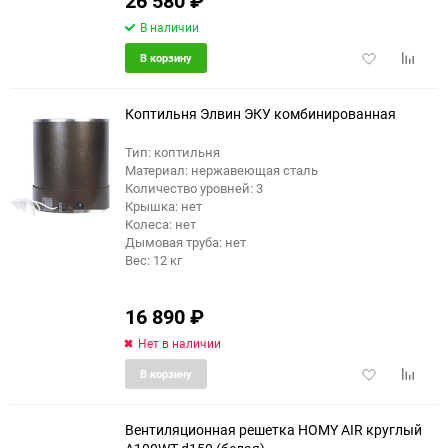
26 580
₽
В наличии
Добавить
Добави
В корзину
в
к
избранное
сравне
Коптильня Элвин ЭКУ комбинированная
Тип: коптильня
Материал: нержавеющая сталь
Количество уровней: 3
Крышка: нет
Колеса: нет
Дымовая труба: нет
Вес: 12 кг
16 890
₽
Нет в наличии
Добавить
Добави
В корзину
в
к
избранное
сравне
Вентиляционная решетка HOMY AIR круглый