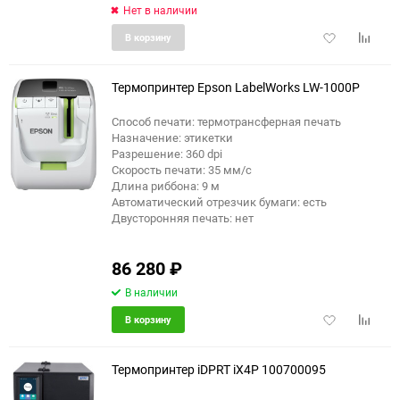
Нет в наличии
Добавить
Добави
В корзину
в
к
избранное
сравне
Термопринтер Epson LabelWorks LW-1000P
Способ печати: термотрансферная печать
Назначение: этикетки
Разрешение: 360 dpi
Скорость печати: 35 мм/с
Длина риббона: 9 м
Автоматический отрезчик бумаги: есть
Двусторонняя печать: нет
86 280
₽
В наличии
Добавить
Добави
В корзину
в
к
избранное
сравне
Термопринтер iDPRT iX4P 100700095