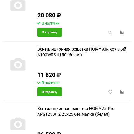
20 080
₽
В наличии
Добавить
Добави
В корзину
в
к
избранное
сравне
Вентиляционная решетка HOMY AIR круглый
A100WRS d150 (белая)
11 820
₽
В наличии
Добавить
Добави
В корзину
в
к
избранное
сравне
Вентиляционная решетка HOMY Air Pro
APS125WTZ 25x25 без маяка (белая)