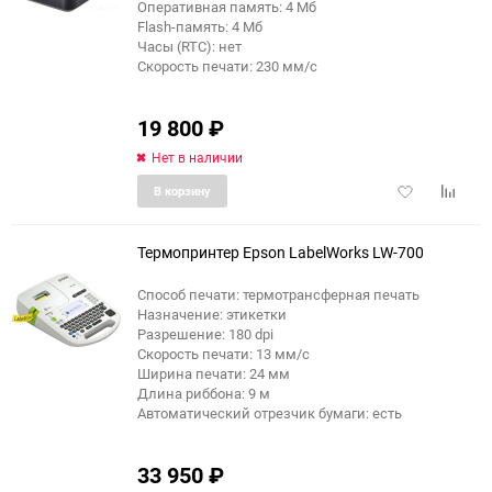
Оперативная память: 4 Мб
Flash-память: 4 Мб
Часы (RTC): нет
Скорость печати: 230 мм/с
19 800
₽
Нет в наличии
Добавить
Добави
В корзину
в
к
избранное
сравне
Термопринтер Epson LabelWorks LW-700
Способ печати: термотрансферная печать
Назначение: этикетки
Разрешение: 180 dpi
Скорость печати: 13 мм/с
Ширина печати: 24 мм
Длина риббона: 9 м
Автоматический отрезчик бумаги: есть
33 950
₽