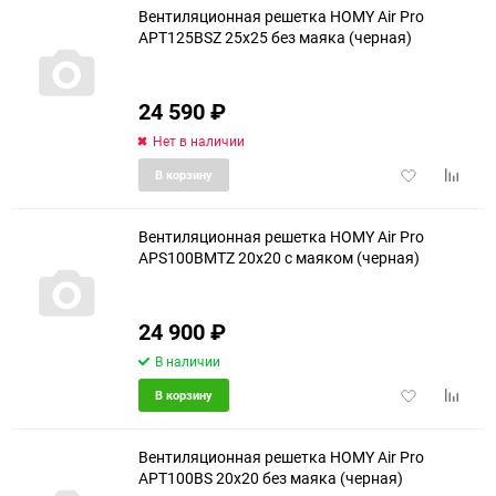
Вентиляционная решетка HOMY Air Pro
APT125BSZ 25x25 без маяка (черная)
24 590
₽
Нет в наличии
Добавить
Добави
В корзину
в
к
избранное
сравне
Вентиляционная решетка HOMY Air Pro
APS100BMTZ 20x20 с маяком (черная)
24 900
₽
В наличии
Добавить
Добави
В корзину
в
к
избранное
сравне
Вентиляционная решетка HOMY Air Pro
APT100BS 20x20 без маяка (черная)