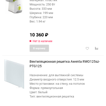
Материал: пластик
Мощность: 250 Вт
Высота: 333 мм
Ширина: 199 мм
Глубина: 220 мм
Вес: 1.94 кг
10 360
₽
Нет в наличии
Добавить
Добави
В корзину
в
к
избранное
сравне
Вентиляционная решетка Awenta RWO125sz-
PTG125
Назначение: для вытяжной системы
Диаметр входного отверстия: 12.5 мм
Место установки: на стену, на потолок
Форма: прямоугольная
Цвет: белый
Тип: вентиляционная решетка