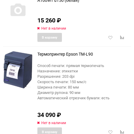
A100WT d150 (белая)
15 260
₽
Нет в наличии
Добавить
Добави
В корзину
в
к
избранное
сравне
Термопринтер Epson TM-L90
Способ печати: прямая термопечать
Назначение: этикетки
Разрешение: 203 dpi
Скорость печати: 150 мм/с
Ширина печати: 80 мм
Диаметр рулона: 90 мм
Автоматический отрезчик бумаги: есть
34 090
₽
Нет в наличии
Добавить
Добави
В корзину