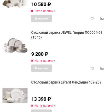
10 580
₽
Нет в наличии
Добавить
Добави
В корзину
в
к
избранное
сравне
Столовый сервиз JEWEL Глория ПС0004-53
(16пр)
еще 2 фото
9 280
₽
Нет в наличии
Добавить
Добави
В корзину
в
к
избранное
сравне
Столовый сервиз Lefard Ландыши 409-209
13 390
₽
еще 11 фото
Нет в наличии