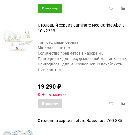
Добавить
Добави
В корзину
в
к
избранное
сравне
Столовый сервиз Luminarc Neo Carine Abella
10N2263
Тип: столовый сервиз
Материал: стекло
Количество предметов в наборе: 46
Пригодность для посудомоечной машины: есть
Пригодность для микроволновых печей: есть
Детский: нет
19 290
₽
Нет в наличии
Добавить
Добави
В корзину
в
к
избранное
сравне
Столовый сервиз Lefard Васильки 760-835