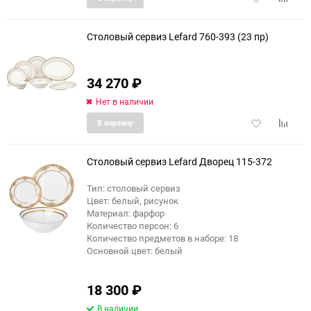
в
к
избранное
сравне
Столовый сервиз Lefard 760-393 (23 пр)
34 270
₽
Нет в наличии
Добавить
Добави
В корзину
в
к
избранное
сравне
Столовый сервиз Lefard Дворец 115-372
Тип: столовый сервиз
Цвет: белый, рисунок
Материал: фарфор
Количество персон: 6
Количество предметов в наборе: 18
Основной цвет: белый
18 300
₽
В наличии