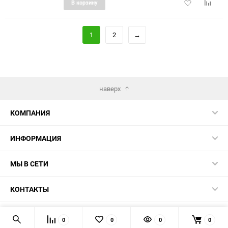
Добавить
Добави
В корзину
в
к
избранное
сравне
1
2
→
наверх
КОМПАНИЯ
ИНФОРМАЦИЯ
МЫ В СЕТИ
КОНТАКТЫ
© 2026
0
0
0
0