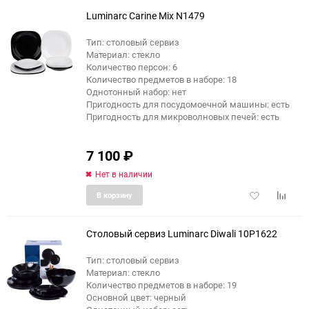
избранное
сравне
Luminarc Carine Mix N1479
Тип: столовый сервиз
Материал: стекло
Количество персон: 6
Количество предметов в наборе: 18
Однотонный набор: нет
Пригодность для посудомоечной машины: есть
Пригодность для микроволновых печей: есть
7 100
₽
Нет в наличии
Добавить
Добави
В корзину
в
к
избранное
сравне
Столовый сервиз Luminarc Diwali 10P1622
Тип: столовый сервиз
Материал: стекло
Количество предметов в наборе: 19
Основной цвет: черный