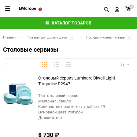
0
КАТАЛОГ ТОВАРОВ
Главная
Товары для дома и дачи
Посуда, кухонная утварь
Столовые сервизы
Плитка
Подробно
Компактно
30
Столовый сервиз Luminarc Diwali Light
30
Turquoise P2947
60
Тип: столовый сервиз
Материал: стекло
90
Количество предметов в наборе: 19
Основной цвет: голубой
Детский: нет
150
8 730
₽