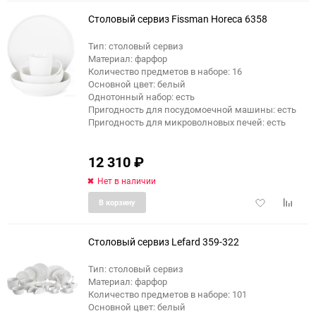
избранное
сравне
Столовый сервиз Fissman Horeca 6358
Тип: столовый сервиз
Материал: фарфор
Количество предметов в наборе: 16
Основной цвет: белый
Однотонный набор: есть
Пригодность для посудомоечной машины: есть
Пригодность для микроволновых печей: есть
12 310
₽
Нет в наличии
Добавить
Добави
В корзину
в
к
избранное
сравне
Столовый сервиз Lefard 359-322
Тип: столовый сервиз
Материал: фарфор
Количество предметов в наборе: 101
Основной цвет: белый