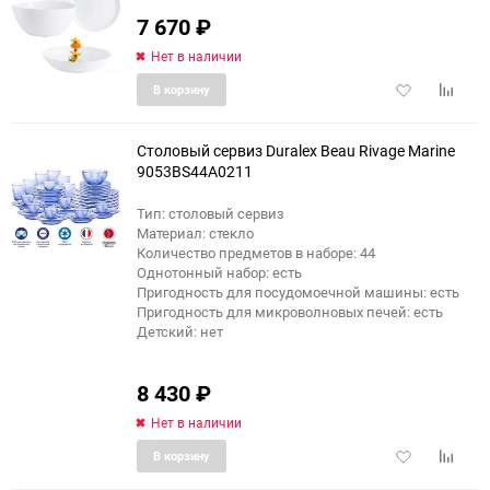
7 670
₽
Нет в наличии
Добавить
Добави
В корзину
в
к
избранное
сравне
Столовый сервиз Duralex Beau Rivage Marine
9053BS44A0211
Тип: столовый сервиз
Материал: стекло
Количество предметов в наборе: 44
Однотонный набор: есть
Пригодность для посудомоечной машины: есть
Пригодность для микроволновых печей: есть
Детский: нет
8 430
₽
Нет в наличии
Добавить
Добави
В корзину
в
к