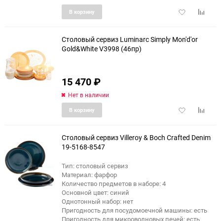
Добавить
Добави
В корзину
в
к
избранное
сравне
Столовый сервиз Luminarc Simply Mon'd'or
Gold&White V3998 (46пр)
15 470
₽
Нет в наличии
Добавить
Добави
В корзину
в
к
избранное
сравне
Столовый сервиз Villeroy & Boch Crafted Denim
19-5168-8547
Тип: столовый сервиз
Материал: фарфор
Количество предметов в наборе: 4
Основной цвет: синий
Однотонный набор: нет
Пригодность для посудомоечной машины: есть
Пригодность для микроволновых печей: есть