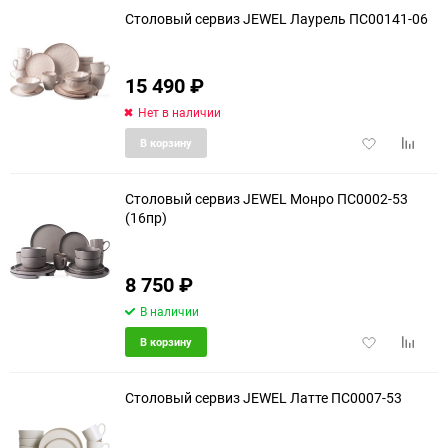
Столовый сервиз JEWEL Лаурель ПС00141-06
15 490
₽
Нет в наличии
Добавить
Добави
В корзину
в
к
избранное
сравне
Столовый сервиз JEWEL Монро ПС0002-53
(16пр)
8 750
₽
В наличии
Добавить
Добави
В корзину
в
к
избранное
сравне
Столовый сервиз JEWEL Латте ПС0007-53