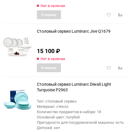
Нет в наличии
Добавить
Добави
В корзину
в
к
избранное
сравне
Столовый сервиз Luminarc Jive Q1679
15 100
₽
Нет в наличии
Добавить
Добави
В корзину
в
к
избранное
сравне
Столовый сервиз Luminarc Diwali Light
Turquoise P2963
Тип: столовый сервиз
Материал: стекло
Количество предметов в наборе: 18
Основной цвет: голубой
Пригодность для посудомоечной машины: есть
Детский: нет