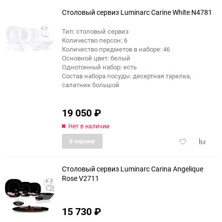
избранное
сравне
Столовый сервиз Luminarc Carine White N4781
Тип: столовый сервиз
Количество персон: 6
Количество предметов в наборе: 46
Основной цвет: белый
Однотонный набор: есть
Состав набора посуды: десертная тарелка,
салатник большой
19 050
₽
Нет в наличии
Добавить
Добави
В корзину
в
к
избранное
сравне
Столовый сервиз Luminarc Carina Angelique
Rose V2711
15 730
₽