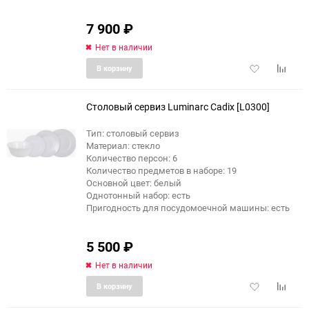
7 900
₽
Нет в наличии
Добавить
Добави
В корзину
в
к
избранное
сравне
Столовый сервиз Luminarc Cadix [L0300]
Тип: столовый сервиз
Материал: стекло
Количество персон: 6
Количество предметов в наборе: 19
Основной цвет: белый
Однотонный набор: есть
Пригодность для посудомоечной машины: есть
5 500
₽
Нет в наличии
Добавить
Добави
В корзину
в
к