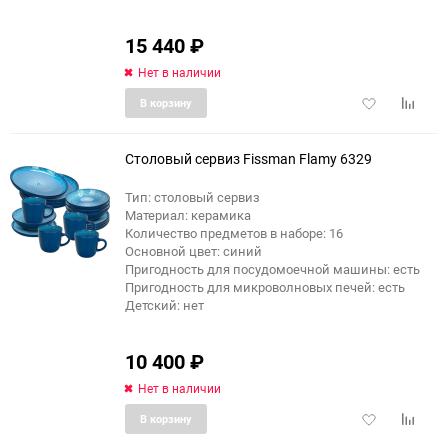
15 440
₽
Нет в наличии
Добавить
Добави
В корзину
в
к
избранное
сравне
Столовый сервиз Fissman Flamy 6329
Тип: столовый сервиз
Материал: керамика
еще 1 фото
Количество предметов в наборе: 16
Основной цвет: синий
Пригодность для посудомоечной машины: есть
Пригодность для микроволновых печей: есть
Детский: нет
10 400
₽
Нет в наличии
Добавить
Добави
В корзину
в
к