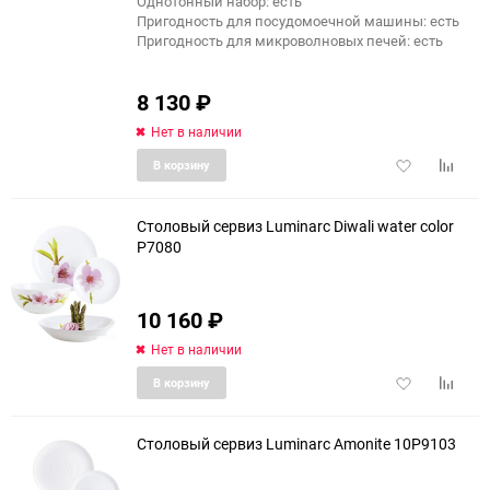
Однотонный набор: есть
Пригодность для посудомоечной машины: есть
Пригодность для микроволновых печей: есть
8 130
₽
Нет в наличии
Добавить
Добави
В корзину
в
к
избранное
сравне
Столовый сервиз Luminarc Diwali water color
P7080
еще 2 фото
10 160
₽
Нет в наличии
Добавить
Добави
В корзину
в
к
избранное
сравне
Столовый сервиз Luminarc Amonite 10P9103