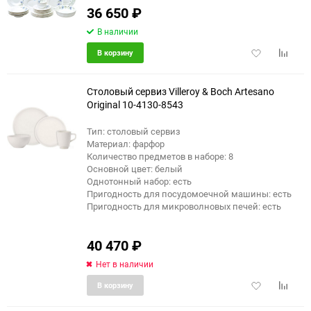
36 650
₽
еще 9 фото
В наличии
Добавить
Добави
В корзину
в
к
избранное
сравне
Столовый сервиз Villeroy & Boch Artesano
Original 10-4130-8543
Тип: столовый сервиз
Материал: фарфор
Количество предметов в наборе: 8
Основной цвет: белый
Однотонный набор: есть
Пригодность для посудомоечной машины: есть
Пригодность для микроволновых печей: есть
40 470
₽
Нет в наличии
Добавить
Добави
В корзину
в
к
избранное
сравне