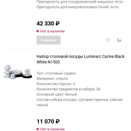
Пригодность для посудомоечной машины: есть
Пригодность для микроволновых печей: есть
42 330
₽
Нет в наличии
Добавить
Добави
В корзину
в
к
избранное
сравне
Набор столовой посуды Luminarc Carine Black
White N1500
Тип: столовый сервиз
Материал: стекло
Количество персон: 6
Количество предметов в наборе: 30
Основной цвет: белый
Состав набора посуды: суповая тарелка, чайная
чашка
11 070
₽
Нет в наличии