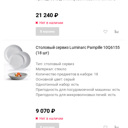
21 240
₽
Нет в наличии
Добавить
Добави
В корзину
в
к
избранное
сравне
Столовый сервиз Luminarc Pampille 10Q6155
(18 шт)
Тип: столовый сервиз
Материал: стекло
Количество предметов в наборе: 18
Основной цвет: серый
Однотонный набор: есть
Пригодность для посудомоечной машины: есть
Пригодность для микроволновых печей: есть
9 070
₽
Нет в наличии
Добавить
Добави
В корзину