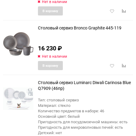
Нет в наличии
Добавить
Добави
В корзину
в
к
избранное
сравне
Столовый сервиз Bronco Graphite 445-119
16 230
₽
Нет в наличии
Добавить
Добави
В корзину
в
к
избранное
сравне
Столовый сервиз Luminarc Diwali Carinosa Blue
Q7909 (46пр)
Тип: столовый сервиз
Материал: стекло
Количество предметов в наборе: 46
Основной цвет: белый
Пригодность для посудомоечной машины: есть
Пригодность для микроволновых печей: есть
Детский: нет