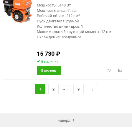
Мощность: 5148 Вт
Мощность в л.с.: 7 л.с.
Рабочий объём: 212 см³
Пуск двигателя: ручной
Количество цилиндров: 1
Максимальный крутящий момент: 12 нм
Охлаждение: воздушное
15 730
₽
В наличии
Добавить
Добави
В корзину
в
к
избранное
сравне
...
1
2
9
→
наверх