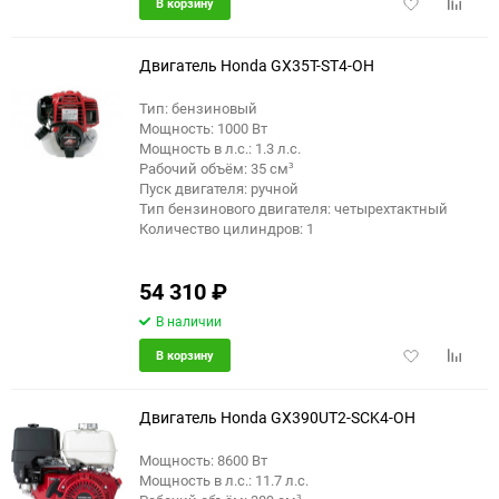
Добавить
Добави
В корзину
в
к
избранное
сравне
Двигатель Honda GX35T-ST4-OH
Тип: бензиновый
Мощность: 1000 Вт
Мощность в л.с.: 1.3 л.с.
Рабочий объём: 35 см³
Пуск двигателя: ручной
Тип бензинового двигателя: четырехтактный
Количество цилиндров: 1
54 310
₽
В наличии
Добавить
Добави
В корзину
в
к
избранное
сравне
Двигатель Honda GX390UT2-SCK4-OH
Мощность: 8600 Вт
Мощность в л.с.: 11.7 л.с.