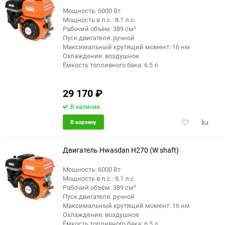
Мощность: 6000 Вт
Мощность в л.с.: 8.1 л.с.
Рабочий объём: 389 см³
Пуск двигателя: ручной
Максимальный крутящий момент: 16 нм
Охлаждение: воздушное
Ёмкость топливного бака: 6.5 л
29 170
₽
В наличии
Добавить
Добави
В корзину
в
к
избранное
сравне
Двигатель Hwasdan H270 (W shaft)
Мощность: 6000 Вт
Мощность в л.с.: 8.1 л.с.
Рабочий объём: 389 см³
Пуск двигателя: ручной
Максимальный крутящий момент: 16 нм
Охлаждение: воздушное
Ёмкость топливного бака: 6.5 л