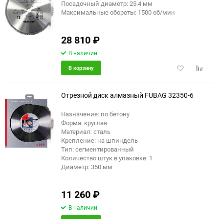
Посадочный диаметр: 25.4 мм
Максимальные обороты: 1500 об/мин
28 810
₽
В наличии
Добавить
Добави
В корзину
в
к
избранное
сравне
Отрезной диск алмазный FUBAG 32350-6
Назначение: по бетону
Форма: круглая
Материал: сталь
Крепление: на шпиндель
Тип: сегментированный
Количество штук в упаковке: 1
Диаметр: 350 мм
11 260
₽
В наличии