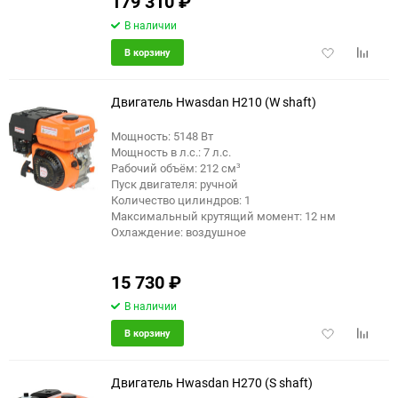
179 310
₽
В наличии
Добавить
Добави
В корзину
в
к
избранное
сравне
Двигатель Hwasdan H210 (W shaft)
Мощность: 5148 Вт
Мощность в л.с.: 7 л.с.
Рабочий объём: 212 см³
Пуск двигателя: ручной
Количество цилиндров: 1
Максимальный крутящий момент: 12 нм
Охлаждение: воздушное
15 730
₽
В наличии
Добавить
Добави
В корзину
в
к
избранное
сравне
Двигатель Hwasdan H270 (S shaft)