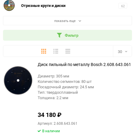
Отрезные круги и диски
62
показать еще
Фильтр
Плитка
Подробно
Компактно
30
Диск пильный по металлу Bosch 2.608.643.061
30
Диаметр: 305 мм
60
Количество сегментов: 80 шт
Посадочный диаметр: 24.5 мм
90
Тип: твердосплавный
Толщина: 2.2 мм
150
34 180
₽
Артикул: 2.608.643.061
В наличии