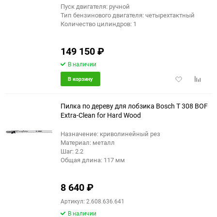
Пуск двигателя: ручной
Тип бензинового двигателя: четырехтактный
Количество цилиндров: 1
149 150
₽
В наличии
Добавить
Добави
В корзину
в
к
избранное
сравне
Пилка по дереву для лобзика Bosch T 308 BOF
Extra-Clean for Hard Wood
Назначение: криволинейный рез
Материал: металл
Шаг: 2.2
Общая длина: 117 мм
8 640
₽
Артикул: 2.608.636.641
В наличии