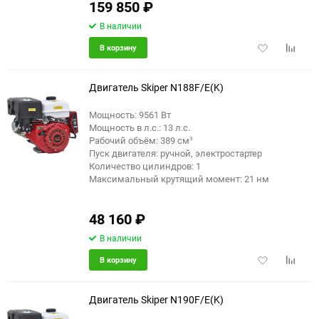
159 850
₽
В наличии
Добавить
Добави
В корзину
в
к
избранное
сравне
Двигатель Skiper N188F/E(K)
Мощность: 9561 Вт
Мощность в л.с.: 13 л.с.
Рабочий объём: 389 см³
Пуск двигателя: ручной, электростартер
Количество цилиндров: 1
Максимальный крутящий момент: 21 нм
48 160
₽
В наличии
Добавить
Добави
В корзину
в
к
избранное
сравне
Двигатель Skiper N190F/E(K)