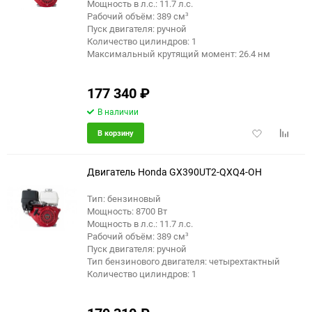
Мощность в л.с.: 11.7 л.с.
Рабочий объём: 389 см³
Пуск двигателя: ручной
Количество цилиндров: 1
Максимальный крутящий момент: 26.4 нм
177 340
₽
В наличии
Добавить
Добави
В корзину
в
к
избранное
сравне
Двигатель Honda GX390UT2-QXQ4-OH
Тип: бензиновый
Мощность: 8700 Вт
Мощность в л.с.: 11.7 л.с.
Рабочий объём: 389 см³
Пуск двигателя: ручной
Тип бензинового двигателя: четырехтактный
Количество цилиндров: 1