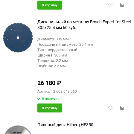
Добавить
Добави
В корзину
в
к
избранное
сравне
Диск пильный по металлу Bosch Expert for Steel
305x25.4 мм 60 зуб.
Диаметр: 305 мм
Посадочный диаметр: 25.4 мм
Тип: твердосплавный
Ширина: 305 мм
Толщина: 2.2 мм
Глубина: 2.2 мм
26 180
₽
Артикул: 2.608.643.060
В наличии
Добавить
Добави
В корзину
в
к
избранное
сравне
Пильный диск Hilberg HF350