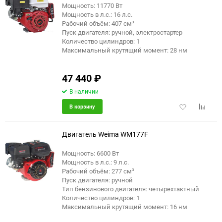
Мощность: 11770 Вт
Мощность в л.с.: 16 л.с.
Рабочий объём: 407 см³
Пуск двигателя: ручной, электростартер
Количество цилиндров: 1
Максимальный крутящий момент: 28 нм
47 440
₽
В наличии
Добавить
Добави
В корзину
в
к
избранное
сравне
Двигатель Weima WM177F
Мощность: 6600 Вт
Мощность в л.с.: 9 л.с.
Рабочий объём: 277 см³
Пуск двигателя: ручной
Тип бензинового двигателя: четырехтактный
Количество цилиндров: 1
Максимальный крутящий момент: 16 нм