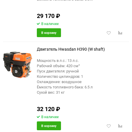
29 170
₽
В наличии
Добавить
Добави
В корзину
в
к
избранное
сравне
Двигатель Hwasdan H390 (W shaft)
Мощность в л.с.: 13 л.с.
Рабочий объём: 420 см³
Пуск двигателя: ручной
Количество цилиндров: 1
Охлаждение: воздушное
Ёмкость топливного бака: 6.5 л
Сухой вес: 31 кг
32 120
₽
В наличии
Добавить
Добави
В корзину
в
к