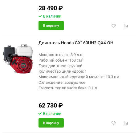
28 490
₽
В наличии
Добавить
Добави
В корзину
в
к
избранное
сравне
Двигатель Honda GX160UH2-QX4-OH
Мощность в л.с.: 3.9 л.с.
Рабочий объём: 163 см³
Пуск двигателя: ручной
Количество цилиндров: 1
Максимальный крутящий момент: 10.3 нм
Охлаждение: воздушное
Ёмкость топливного бака: 3.1 л
62 730
₽
В наличии
Добавить
Добави
В корзину
в
к
избранное
сравне