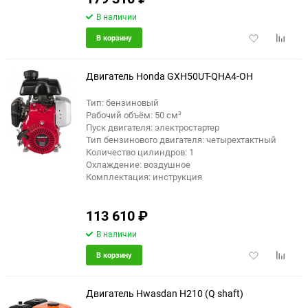
В наличии
Добавить
Добави
В корзину
в
к
избранное
сравне
Двигатель Honda GXH50UT-QHA4-OH
Тип: бензиновый
Рабочий объём: 50 см³
Пуск двигателя: электростартер
Тип бензинового двигателя: четырехтактный
Количество цилиндров: 1
Охлаждение: воздушное
Комплектация: инструкция
113 610
₽
В наличии
Добавить
Добави
В корзину
в
к
избранное
сравне
Двигатель Hwasdan H210 (Q shaft)