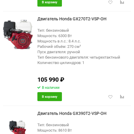
Добавить
Добави
В корзину
в
к
избранное
сравне
Двигатель Honda GX270T2-VSP-OH
Тип: бензиновый
Мощность: 6300 Вт
Мощность в л.с.: 8.4 л.с.
Рабочий объём: 270 см³
Пуск двигателя: ручной
Тип бензинового двигателя: четырехтактный
Количество цилиндров: 1
105 990
₽
В наличии
Добавить
Добави
В корзину
в
к
избранное
сравне
Двигатель Honda GX390T2-VSP-OH
Тип: бензиновый
Мощность: 8610 Вт