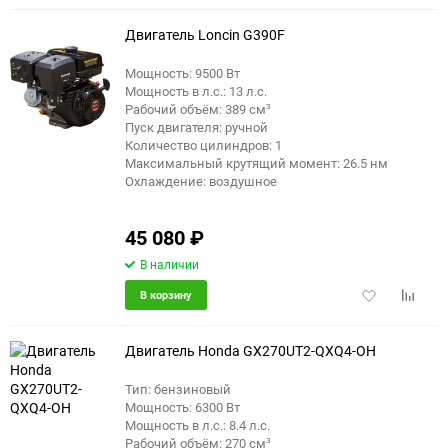
избранное
сравне
Двигатель Loncin G390F
Мощность: 9500 Вт
Мощность в л.с.: 13 л.с.
Рабочий объём: 389 см³
Пуск двигателя: ручной
Количество цилиндров: 1
Максимальный крутящий момент: 26.5 нм
Охлаждение: воздушное
45 080
₽
В наличии
Добавить
Добави
В корзину
в
к
избранное
сравне
Двигатель Honda GX270UT2-QXQ4-OH
Тип: бензиновый
Мощность: 6300 Вт
Мощность в л.с.: 8.4 л.с.
Рабочий объём: 270 см³