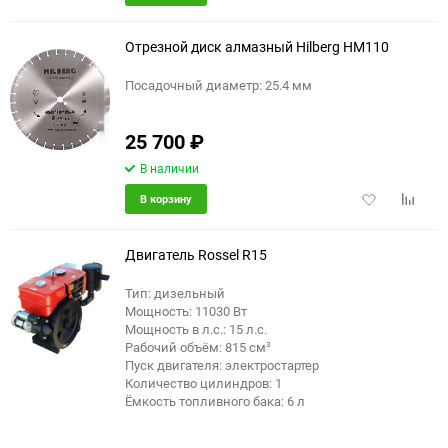
в
к
избранное
сравне
Отрезной диск алмазный Hilberg HM110
Посадочный диаметр: 25.4 мм
25 700
₽
В наличии
Добавить
Добави
В корзину
в
к
избранное
сравне
Двигатель Rossel R15
Тип: дизельный
Мощность: 11030 Вт
Мощность в л.с.: 15 л.с.
Рабочий объём: 815 см³
Пуск двигателя: электростартер
Количество цилиндров: 1
Ёмкость топливного бака: 6 л