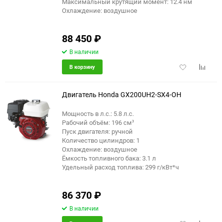
Максимальный крутящий момент: 12.4 нм
Охлаждение: воздушное
88 450
₽
В наличии
Добавить
Добави
В корзину
в
к
избранное
сравне
Двигатель Honda GX200UH2-SX4-OH
Мощность в л.с.: 5.8 л.с.
Рабочий объём: 196 см³
Пуск двигателя: ручной
Количество цилиндров: 1
Охлаждение: воздушное
Ёмкость топливного бака: 3.1 л
Удельный расход топлива: 299 г/кВт*ч
86 370
₽
В наличии