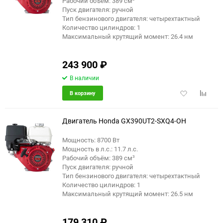
Рабочий объём: 389 см³
Пуск двигателя: ручной
Тип бензинового двигателя: четырехтактный
Количество цилиндров: 1
Максимальный крутящий момент: 26.4 нм
243 900
₽
В наличии
Добавить
Добави
В корзину
в
к
избранное
сравне
Двигатель Honda GX390UT2-SXQ4-OH
Мощность: 8700 Вт
Мощность в л.с.: 11.7 л.с.
Рабочий объём: 389 см³
Пуск двигателя: ручной
Тип бензинового двигателя: четырехтактный
Количество цилиндров: 1
Максимальный крутящий момент: 26.5 нм
179 310
₽