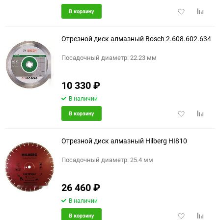
Добавить
Добави
В корзину
в
к
избранное
сравне
Отрезной диск алмазный Bosch 2.608.602.634
Посадочный диаметр: 22.23 мм
10 330
₽
В наличии
Добавить
Добави
В корзину
в
к
избранное
сравне
Отрезной диск алмазный Hilberg HI810
Посадочный диаметр: 25.4 мм
26 460
₽
В наличии
Добавить
Добави
В корзину