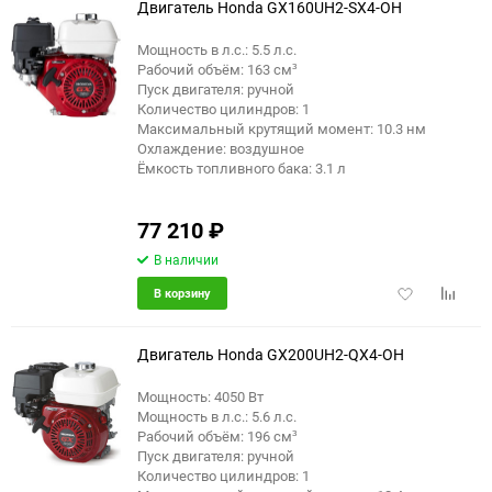
Двигатель Honda GX160UH2-SX4-OH
Мощность в л.с.: 5.5 л.с.
Рабочий объём: 163 см³
Пуск двигателя: ручной
Количество цилиндров: 1
Максимальный крутящий момент: 10.3 нм
Охлаждение: воздушное
Ёмкость топливного бака: 3.1 л
77 210
₽
В наличии
Добавить
Добави
В корзину
в
к
избранное
сравне
Двигатель Honda GX200UH2-QX4-OH
Мощность: 4050 Вт
Мощность в л.с.: 5.6 л.с.
Рабочий объём: 196 см³
Пуск двигателя: ручной
Количество цилиндров: 1