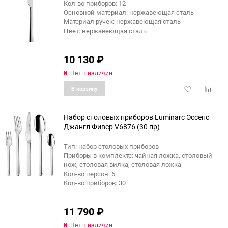
Кол-во приборов: 12
Основной материал: нержавеющая сталь
Материал ручек: нержавеющая сталь
Цвет: нержавеющая сталь
10 130
₽
Нет в наличии
Добавить
Добави
В корзину
в
к
избранное
сравне
Набор столовых приборов Luminarc Эссенс
Джангл Фивер V6876 (30 пр)
Тип: набор столовых приборов
Приборы в комплекте: чайная ложка, столовый
нож, столовая вилка, столовая ложка
Кол-во персон: 6
Кол-во приборов: 30
11 790
₽
Нет в наличии