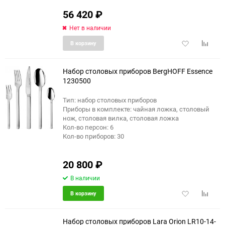
56 420
₽
Нет в наличии
Добавить
Добави
В корзину
в
к
избранное
сравне
Набор столовых приборов BergHOFF Essence
1230500
Тип: набор столовых приборов
Приборы в комплекте: чайная ложка, столовый
нож, столовая вилка, столовая ложка
Кол-во персон: 6
Кол-во приборов: 30
20 800
₽
В наличии
Добавить
Добави
В корзину
в
к
избранное
сравне
Набор столовых приборов Lara Orion LR10-14-