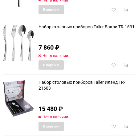
Нет в наличии
Добавить
Добави
В корзину
в
к
избранное
сравне
Набор столовых приборов Taller Бакли TR-1631
7 860
₽
еще 1 фото
Нет в наличии
Добавить
Добави
В корзину
в
к
избранное
сравне
Набор столовых приборов Taller Илэнд TR-
21603
15 480
₽
Нет в наличии
Добавить
Добави
В корзину
в
к
избранное
сравне