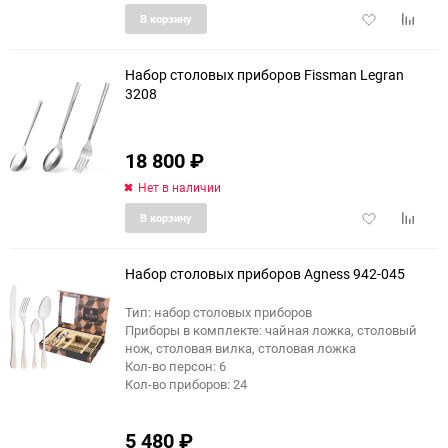
Добавить
Добави
В корзину
в
к
избранное
сравне
Набор столовых приборов Fissman Legran
3208
18 800
₽
Нет в наличии
Добавить
Добави
В корзину
в
к
избранное
сравне
Набор столовых приборов Agness 942-045
Тип: набор столовых приборов
Приборы в комплекте: чайная ложка, столовый
нож, столовая вилка, столовая ложка
Кол-во персон: 6
Кол-во приборов: 24
5 480
₽