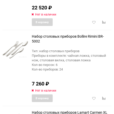
22 520
₽
Нет в наличии
Добавить
Добави
В корзину
в
к
избранное
сравне
Набор столовых приборов Bollire Rimini BR-
5002
Тип: набор столовых приборов
Приборы в комплекте: чайная ложка, столовый
нож, столовая вилка, столовая ложка
Кол-во персон: 6
Кол-во приборов: 24
7 260
₽
Нет в наличии
Добавить
Добави
В корзину
в
к
избранное
сравне
Набор столовых приборов Lamart Carmen XL