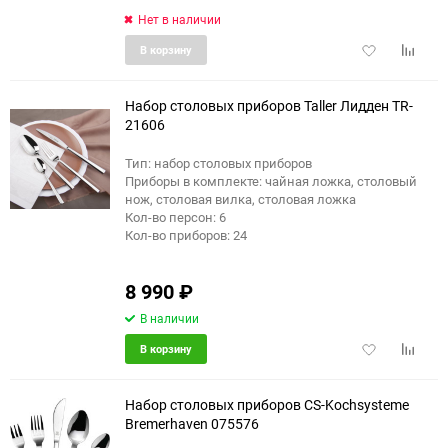
Нет в наличии
Добавить
Добави
В корзину
в
к
избранное
сравне
Набор столовых приборов Taller Лидден TR-
21606
Тип: набор столовых приборов
Приборы в комплекте: чайная ложка, столовый
нож, столовая вилка, столовая ложка
Кол-во персон: 6
Кол-во приборов: 24
8 990
₽
В наличии
Добавить
Добави
В корзину
в
к
избранное
сравне
Набор столовых приборов CS-Kochsysteme
Bremerhaven 075576