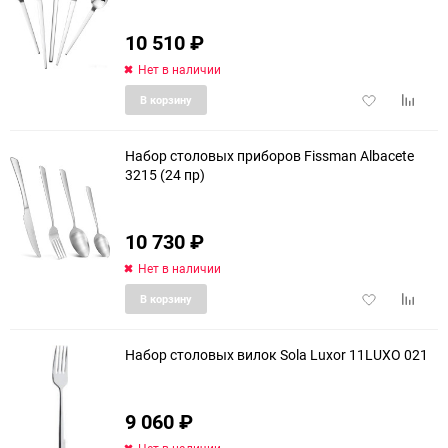
10 510
₽
Нет в наличии
Добавить
Добави
В корзину
в
к
избранное
сравне
Набор столовых приборов Fissman Albacete
3215 (24 пр)
еще 1 фото
10 730
₽
Нет в наличии
Добавить
Добави
В корзину
в
к
избранное
сравне
Набор столовых вилок Sola Luxor 11LUXO 021
9 060
₽