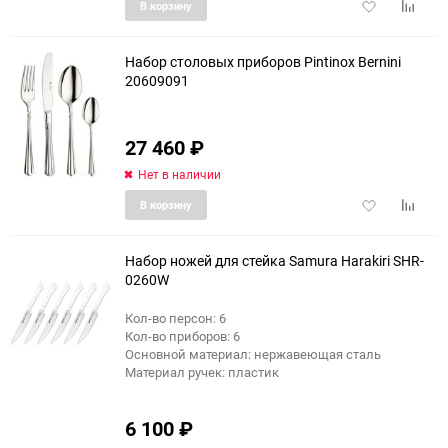
Добавить
Добави
В корзину
в
к
избранное
сравне
Набор столовых приборов Pintinox Bernini
20609091
27 460
₽
Нет в наличии
Добавить
Добави
В корзину
в
к
избранное
сравне
Набор ножей для стейка Samura Harakiri SHR-
0260W
Кол-во персон: 6
Кол-во приборов: 6
Основной материал: нержавеющая сталь
Материал ручек: пластик
6 100
₽