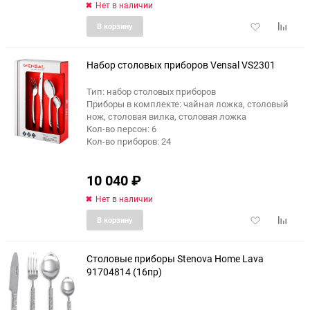
Нет в наличии
Добавить
Добави
В корзину
в
к
избранное
сравне
Набор столовых приборов Vensal VS2301
Тип: набор столовых приборов
Приборы в комплекте: чайная ложка, столовый
еще 6 фото
нож, столовая вилка, столовая ложка
Кол-во персон: 6
Кол-во приборов: 24
10 040
₽
Нет в наличии
Добавить
Добави
В корзину
в
к
избранное
сравне
Столовые приборы Stenova Home Lava
91704814 (16пр)