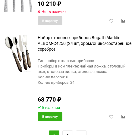
10 210
₽
Нет в наличии
Добавить
Добави
В корзину
в
к
избранное
сравне
Набор столовых приборов Bugatti Aladdin
ALBOM-C4250 (24 шт, хром/оникс/состаренное
серебро)
Тип: набор столовых приборов
Приборы в комплекте: чайная ложка, столовый
нож, столовая вилка, столовая ложка
Кол-во персон: 6
Кол-во приборов: 24
68 770
₽
В наличии
Добавить
Добави
В корзину
в
к
избранное
сравне