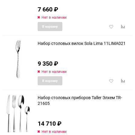
7 660
₽
Нет в наличии
Добавить
Добави
В корзину
в
к
избранное
сравне
Набор столовых вилок Sola Lima 11LIMA021
9 350
₽
Нет в наличии
Добавить
Добави
В корзину
в
к
избранное
сравне
Набор столовых приборов Taller Элхем TR-
21605
14 710
₽
Нет в наличии