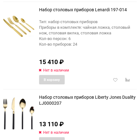
избранное
сравне
Набор столовых приборов Lenardi 197-014
Тип: набор столовых приборов
Приборы в комплекте: чайная ложка, столовый
нож, столовая вилка, столовая ложка
Кол-во персон: 6
Кол-во приборов: 24
15 410
₽
Нет в наличии
Добавить
Добави
В корзину
в
к
избранное
сравне
Набор столовых приборов Liberty Jones Duality
LJ0000207
13 110
₽
Нет в наличии