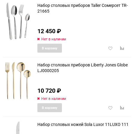
Набор столовых приборов Taller Сомерсет TR-
21665
12 450
₽
Нет в наличии
Добавить
Добави
В корзину
в
к
избранное
сравне
Набор столовых приборов Liberty Jones Globe
LJ0000205
10 720
₽
Нет в наличии
Добавить
Добави
В корзину
в
к
избранное
сравне
Набор столовых ножей Sola Luxor 11LUXO 111