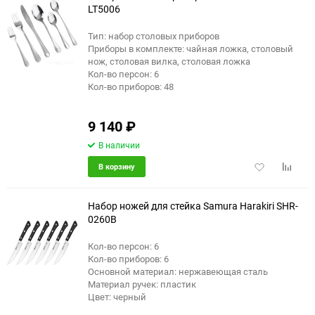
LT5006
Тип: набор столовых приборов
Приборы в комплекте: чайная ложка, столовый
нож, столовая вилка, столовая ложка
Кол-во персон: 6
Кол-во приборов: 48
9 140
₽
В наличии
Добавить
Добави
В корзину
в
к
избранное
сравне
Набор ножей для стейка Samura Harakiri SHR-
0260B
Кол-во персон: 6
Кол-во приборов: 6
Основной материал: нержавеющая сталь
Материал ручек: пластик
Цвет: черный