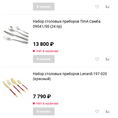
Добавить
Добави
В корзину
в
к
избранное
сравне
Набор столовых приборов TimA Самба
09041/SS (24 пр)
13 800
₽
Нет в наличии
Добавить
Добави
В корзину
в
к
избранное
сравне
Набор столовых приборов Lenardi 197-020
(красный)
7 790
₽
Нет в наличии
Добавить
Добави
В корзину
в
к