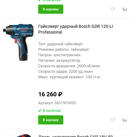
Добавить
Добави
В корзину
в
к
избранное
сравне
Гайковерт ударный Bosch GDR 120-LI
Professional
Тип: ударный гайковерт
Режимы работы: гайковерт
Патрон: шестигранник
Питание: аккумулятор
Скорость вращения: 2600 об/мин
Скорость удара: 3200 уд./мин
Макс. крутящий момент: 100 Н·м
16 260
₽
Артикул: 06019F0000
В наличии
Добавить
Добави
В корзину
в
к
избранное
сравне
Дрель-шуруповерт Bosch GSR 18V-50