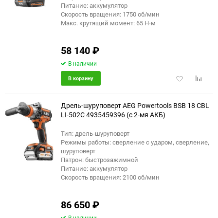
Питание: аккумулятор
Скорость вращения: 1750 об/мин
Макс. крутящий момент: 65 Н·м
58 140
₽
В наличии
Добавить
Добави
В корзину
в
к
избранное
сравне
Дрель-шуруповерт AEG Powertools BSB 18 CBL
LI-502C 4935459396 (с 2-мя АКБ)
Тип: дрель-шуруповерт
Режимы работы: сверление с ударом, сверление,
шуруповерт
Патрон: быстрозажимной
Питание: аккумулятор
Скорость вращения: 2100 об/мин
86 650
₽
В наличии