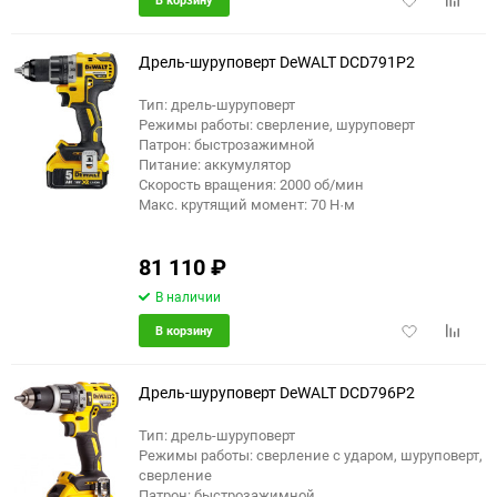
в
к
избранное
сравне
Дрель-шуруповерт DeWALT DCD791P2
Тип: дрель-шуруповерт
Режимы работы: сверление, шуруповерт
Патрон: быстрозажимной
Питание: аккумулятор
Скорость вращения: 2000 об/мин
Макс. крутящий момент: 70 Н·м
81 110
₽
В наличии
Добавить
Добави
В корзину
в
к
избранное
сравне
Дрель-шуруповерт DeWALT DCD796P2
Тип: дрель-шуруповерт
Режимы работы: сверление с ударом, шуруповерт,
сверление
Патрон: быстрозажимной