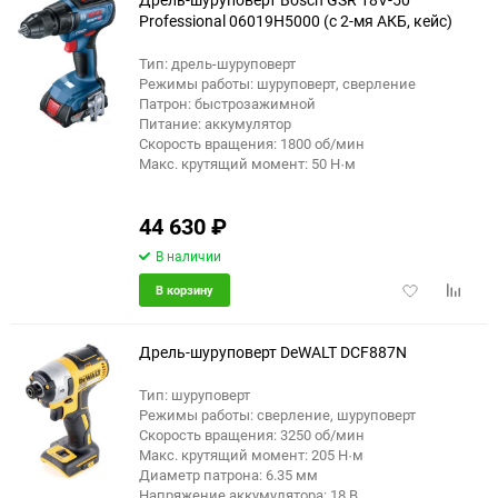
Professional 06019H5000 (с 2-мя АКБ, кейс)
Тип: дрель-шуруповерт
Режимы работы: шуруповерт, сверление
Патрон: быстрозажимной
Питание: аккумулятор
Скорость вращения: 1800 об/мин
Макс. крутящий момент: 50 Н·м
44 630
₽
В наличии
Добавить
Добави
В корзину
в
к
избранное
сравне
Дрель-шуруповерт DeWALT DCF887N
Тип: шуруповерт
Режимы работы: сверление, шуруповерт
Скорость вращения: 3250 об/мин
Макс. крутящий момент: 205 Н·м
Диаметр патрона: 6.35 мм
Напряжение аккумулятора: 18 В