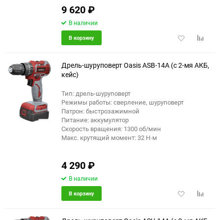
9 620
₽
В наличии
Добавить
Добави
В корзину
в
к
избранное
сравне
Дрель-шуруповерт Oasis ASB-14A (с 2-мя АКБ,
кейс)
Тип: дрель-шуруповерт
Режимы работы: сверление, шуруповерт
Патрон: быстрозажимной
Питание: аккумулятор
Скорость вращения: 1300 об/мин
Макс. крутящий момент: 32 Н·м
4 290
₽
В наличии
Добавить
Добави
В корзину
в
к
избранное
сравне