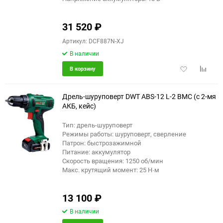
31 520
₽
Артикул: DCF887N-XJ
В наличии
Добавить
Добави
В корзину
в
к
избранное
сравне
Дрель-шуруповерт DWT ABS-12 L-2 BMC (с 2-мя
АКБ, кейс)
Тип: дрель-шуруповерт
Режимы работы: шуруповерт, сверление
Патрон: быстрозажимной
Питание: аккумулятор
Скорость вращения: 1250 об/мин
Макс. крутящий момент: 25 Н·м
13 100
₽
В наличии