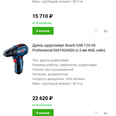
Макс. крутящий момент: 30 Н·м
15 710
₽
В наличии
Добавить
Добави
В корзину
в
к
избранное
сравне
Дрель-шуруповерт Bosch GSR 12V-30
Professional 06019G9000 (с 2-мя АКБ, кейс)
Тип: дрель-шуруповерт
Режимы работы: сверление, шуруповерт
Патрон: быстрозажимной
Питание: аккумулятор
Скорость вращения: 1600 об/мин
Макс. крутящий момент: 30 Н·м
22 620
₽
В наличии
Добавить
Добави
В корзину