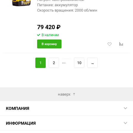
Питание: аккумулятор
Скорость вращения: 2000 об/мин
79 420
₽
В наличии
Добавить
Добави
В корзину
в
к
избранное
сравне
...
1
2
10
→
наверх
КОМПАНИЯ
ИНФОРМАЦИЯ