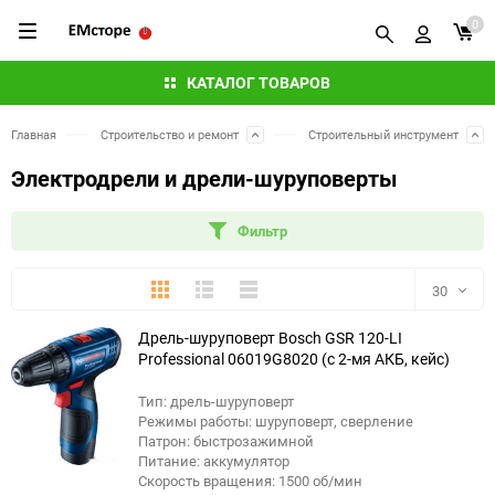
0
КАТАЛОГ ТОВАРОВ
Главная
Строительство и ремонт
Строительный инструмент
Электродрели и дрели-шуруповерты
Фильтр
Плитка
Подробно
Компактно
30
Дрель-шуруповерт Bosch GSR 120-LI
30
Professional 06019G8020 (с 2-мя АКБ, кейс)
60
Тип: дрель-шуруповерт
Режимы работы: шуруповерт, сверление
90
Патрон: быстрозажимной
Питание: аккумулятор
Скорость вращения: 1500 об/мин
150