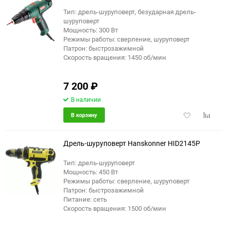
Тип: дрель-шуруповерт, безударная дрель-
шуруповерт
еще 3 фото
Мощность: 300 Вт
Режимы работы: сверление, шуруповерт
Патрон: быстрозажимной
Скорость вращения: 1450 об/мин
7 200
₽
В наличии
Добавить
Добави
В корзину
в
к
избранное
сравне
Дрель-шуруповерт Hanskonner HID2145P
Тип: дрель-шуруповерт
Мощность: 450 Вт
Режимы работы: сверление, шуруповерт
Патрон: быстрозажимной
Питание: сеть
Скорость вращения: 1500 об/мин