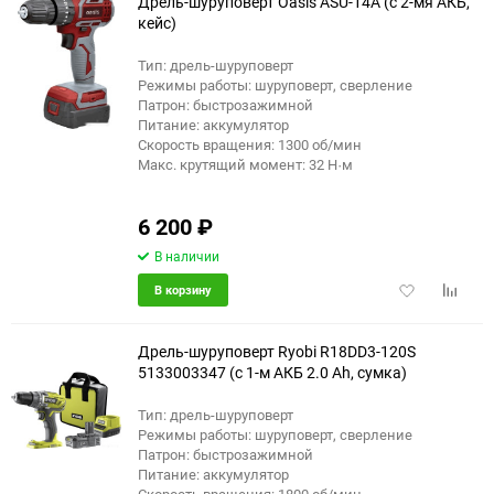
Дрель-шуруповерт Oasis ASU-14A (с 2-мя АКБ,
кейс)
Тип: дрель-шуруповерт
Режимы работы: шуруповерт, сверление
Патрон: быстрозажимной
Питание: аккумулятор
Скорость вращения: 1300 об/мин
Макс. крутящий момент: 32 Н·м
6 200
₽
В наличии
Добавить
Добави
В корзину
в
к
избранное
сравне
Дрель-шуруповерт Ryobi R18DD3-120S
5133003347 (с 1-м АКБ 2.0 Ah, сумка)
Тип: дрель-шуруповерт
Режимы работы: шуруповерт, сверление
Патрон: быстрозажимной
Питание: аккумулятор