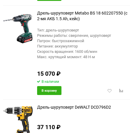
в
к
избранное
сравне
Дрель-шуруповерт Metabo BS 18 602207550 (с
2-мя АКБ 1.5 Ah, кейс)
Тип: дрель-шуруповерт
Режимы работы: сверление, шуруповерт
Патрон: быстрозажимной
Питание: аккумулятор
Скорость вращения: 1600 об/мин
Макс. крутящий момент: 48 Н·м
15 070
₽
В наличии
Добавить
Добави
В корзину
в
к
избранное
сравне
Дрель-шуруповерт DeWALT DCD796D2
37 110
₽