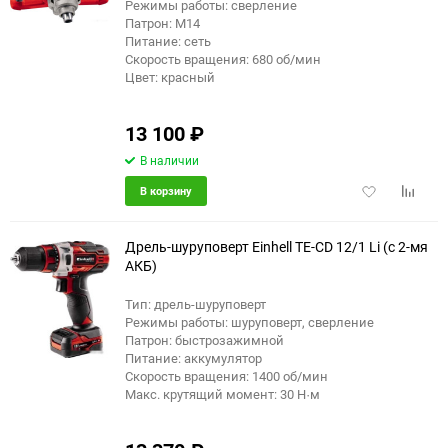
Режимы работы: сверление
Патрон: M14
Питание: сеть
Скорость вращения: 680 об/мин
Цвет: красный
13 100
₽
В наличии
Добавить
Добави
В корзину
в
к
избранное
сравне
Дрель-шуруповерт Einhell TE-CD 12/1 Li (с 2-мя
АКБ)
Тип: дрель-шуруповерт
Режимы работы: шуруповерт, сверление
Патрон: быстрозажимной
Питание: аккумулятор
Скорость вращения: 1400 об/мин
Макс. крутящий момент: 30 Н·м