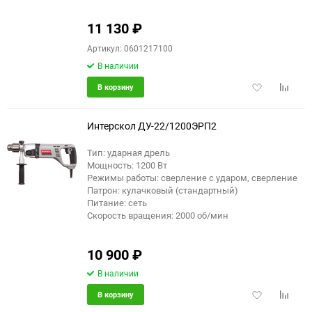
11 130
₽
Артикул: 0601217100
В наличии
Добавить
Добави
В корзину
в
к
избранное
сравне
Интерскол ДУ-22/1200ЭРП2
Тип: ударная дрель
Мощность: 1200 Вт
Режимы работы: сверление с ударом, сверление
Патрон: кулачковый (стандартный)
Питание: сеть
Скорость вращения: 2000 об/мин
10 900
₽
В наличии
Добавить
Добави
В корзину
в
к