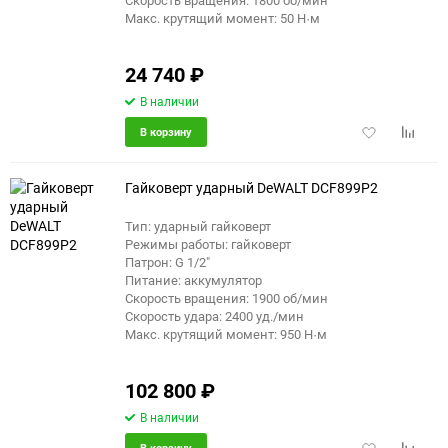
Скорость вращения: 1800 об/мин
Макс. крутящий момент: 50 Н·м
24 740
₽
В наличии
Добавить
Добави
В корзину
в
к
избранное
сравне
Гайковерт ударный DeWALT DCF899P2
Тип: ударный гайковерт
Режимы работы: гайковерт
Патрон: G 1/2"
Питание: аккумулятор
Скорость вращения: 1900 об/мин
Скорость удара: 2400 уд./мин
Макс. крутящий момент: 950 Н·м
102 800
₽
В наличии
Добавить
Добави
В корзину