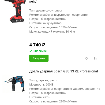
кейс)
Тип: дрель-шуруповерт
Режимы работы: шуруповерт, сверление
Патрон: быстрозажимной
Питание: аккумулятор
Скорость вращения: 1450 об/мин
Макс. крутящий момент: 30 Н·м
4 740
₽
В наличии
Добавить
Добави
В корзину
в
к
избранное
сравне
Дрель ударная Bosch GSB 13 RE Professional
Тип: ударная дрель
Мощность: 600 Вт
Режимы работы: сверление с ударом, сверление
Патрон: быстрозажимной
Питание: сеть
Скорость вращения: 2800 об/мин