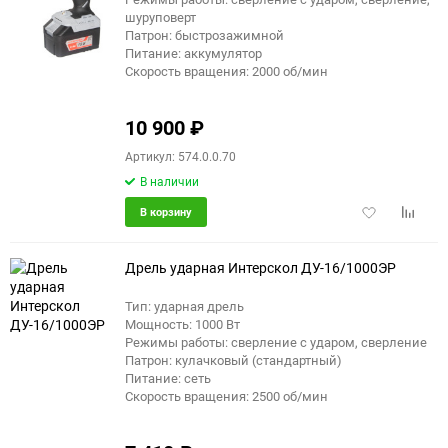
шуруповерт
Патрон: быстрозажимной
Питание: аккумулятор
Скорость вращения: 2000 об/мин
10 900
₽
Артикул: 574.0.0.70
В наличии
Добавить
Добави
В корзину
в
к
избранное
сравне
Дрель ударная Интерскол ДУ-16/1000ЭР
Тип: ударная дрель
Мощность: 1000 Вт
Режимы работы: сверление с ударом, сверление
Патрон: кулачковый (стандартный)
Питание: сеть
Скорость вращения: 2500 об/мин