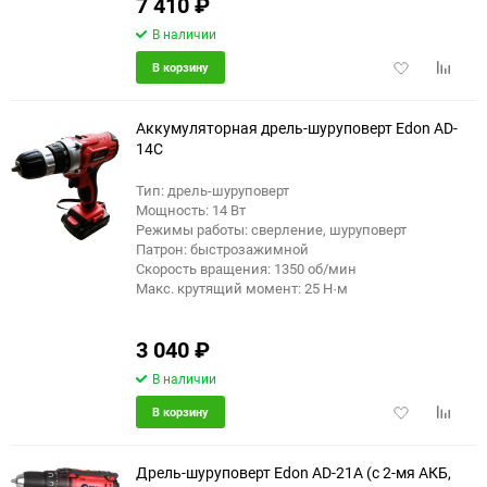
7 410
₽
В наличии
Добавить
Добави
В корзину
в
к
избранное
сравне
Аккумуляторная дрель-шуруповерт Edon AD-
14C
Тип: дрель-шуруповерт
Мощность: 14 Вт
Режимы работы: сверление, шуруповерт
Патрон: быстрозажимной
Скорость вращения: 1350 об/мин
Макс. крутящий момент: 25 Н·м
3 040
₽
В наличии
Добавить
Добави
В корзину
в
к
избранное
сравне
Дрель-шуруповерт Edon AD-21A (с 2-мя АКБ,