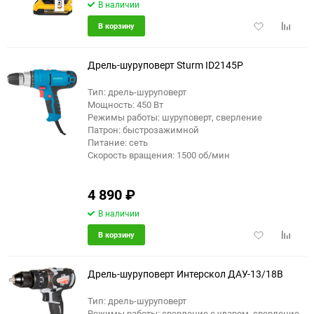
В наличии
Добавить
Добави
В корзину
в
к
избранное
сравне
Дрель-шуруповерт Sturm ID2145P
Тип: дрель-шуруповерт
Мощность: 450 Вт
еще 1 фото
Режимы работы: шуруповерт, сверление
Патрон: быстрозажимной
Питание: сеть
Скорость вращения: 1500 об/мин
4 890
₽
В наличии
Добавить
Добави
В корзину
в
к
избранное
сравне
Дрель-шуруповерт Интерскол ДАУ-13/18В
Тип: дрель-шуруповерт
Режимы работы: сверление с ударом, сверление,