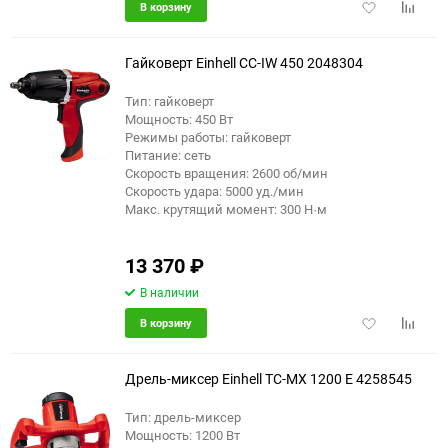
Добавить
Добави
В корзину
в
к
избранное
сравне
Гайковерт Einhell CC-IW 450 2048304
Тип: гайковерт
Мощность: 450 Вт
Режимы работы: гайковерт
Питание: сеть
Скорость вращения: 2600 об/мин
Скорость удара: 5000 уд./мин
Макс. крутящий момент: 300 Н·м
13 370
₽
В наличии
Добавить
Добави
В корзину
в
к
избранное
сравне
Дрель-миксер Einhell TC-MX 1200 E 4258545
Тип: дрель-миксер
Мощность: 1200 Вт