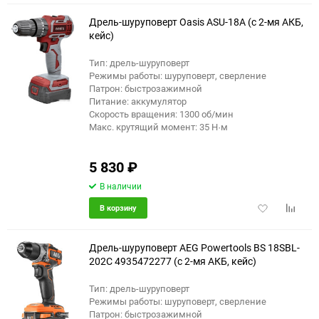
избранное
сравне
Дрель-шуруповерт Oasis ASU-18A (с 2-мя АКБ,
кейс)
Тип: дрель-шуруповерт
Режимы работы: шуруповерт, сверление
Патрон: быстрозажимной
Питание: аккумулятор
Скорость вращения: 1300 об/мин
Макс. крутящий момент: 35 Н·м
5 830
₽
В наличии
Добавить
Добави
В корзину
в
к
избранное
сравне
Дрель-шуруповерт AEG Powertools BS 18SBL-
202C 4935472277 (с 2-мя АКБ, кейс)
Тип: дрель-шуруповерт
еще 4 фото
Режимы работы: шуруповерт, сверление
Патрон: быстрозажимной