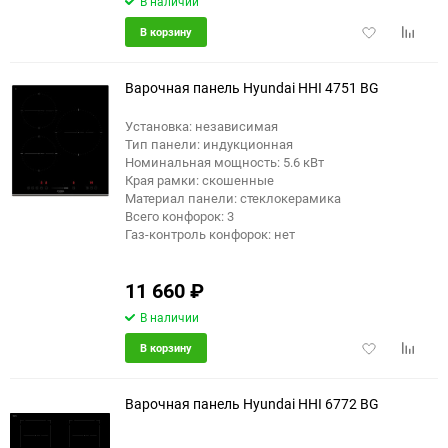
В наличии
Добавить
Добави
В корзину
в
к
избранное
сравне
Варочная панель Hyundai HHI 4751 BG
Установка: независимая
Тип панели: индукционная
Номинальная мощность: 5.6 кВт
Края рамки: скошенные
Материал панели: стеклокерамика
Всего конфорок: 3
Газ-контроль конфорок: нет
11 660
₽
В наличии
Добавить
Добави
В корзину
в
к
избранное
сравне
Варочная панель Hyundai HHI 6772 BG