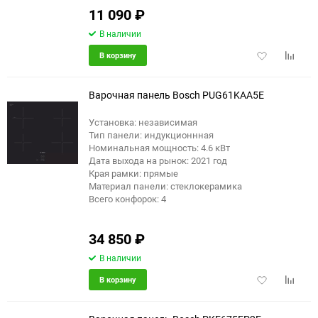
11 090
₽
В наличии
Добавить
Добави
В корзину
в
к
избранное
сравне
Варочная панель Bosch PUG61KAA5E
Установка: независимая
Тип панели: индукционнная
еще 2 фото
Номинальная мощность: 4.6 кВт
Дата выхода на рынок: 2021 год
Края рамки: прямые
Материал панели: стеклокерамика
Всего конфорок: 4
34 850
₽
В наличии
Добавить
Добави
В корзину
в
к
избранное
сравне