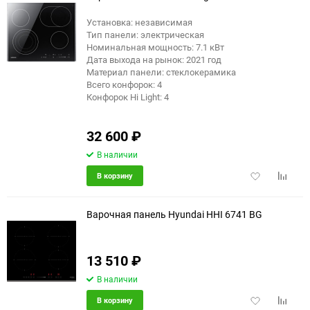
Установка: независимая
Тип панели: электрическая
Номинальная мощность: 7.1 кВт
Дата выхода на рынок: 2021 год
Материал панели: стеклокерамика
Всего конфорок: 4
Конфорок Hi Light: 4
32 600
₽
В наличии
Добавить
Добави
В корзину
в
к
избранное
сравне
Варочная панель Hyundai HHI 6741 BG
13 510
₽
В наличии
Добавить
Добави
В корзину