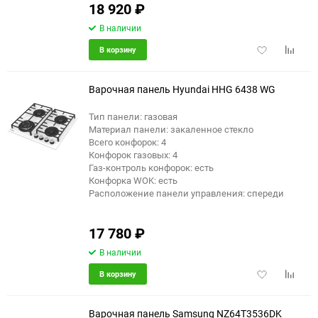
18 920
₽
В наличии
Добавить
Добави
В корзину
в
к
избранное
сравне
Варочная панель Hyundai HHG 6438 WG
Тип панели: газовая
Материал панели: закаленное стекло
Всего конфорок: 4
Конфорок газовых: 4
Газ-контроль конфорок: есть
Конфорка WOK: есть
Расположение панели управления: спереди
17 780
₽
В наличии
Добавить
Добави
В корзину
в
к
избранное
сравне
Варочная панель Samsung NZ64T3536DK