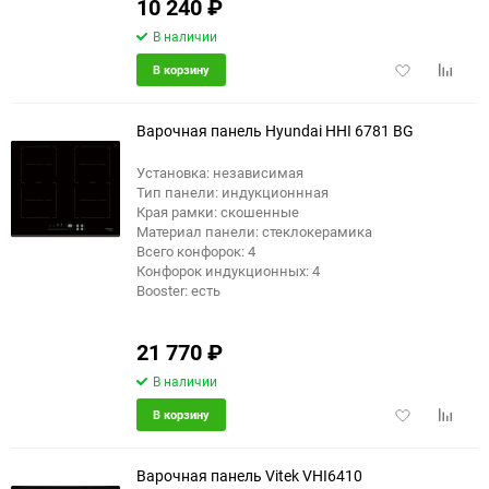
10 240
₽
В наличии
Добавить
Добави
В корзину
в
к
избранное
сравне
Варочная панель Hyundai HHI 6781 BG
Установка: независимая
Тип панели: индукционнная
Края рамки: скошенные
Материал панели: стеклокерамика
Всего конфорок: 4
Конфорок индукционных: 4
Booster: есть
21 770
₽
В наличии
Добавить
Добави
В корзину
в
к
избранное
сравне
Варочная панель Vitek VHI6410