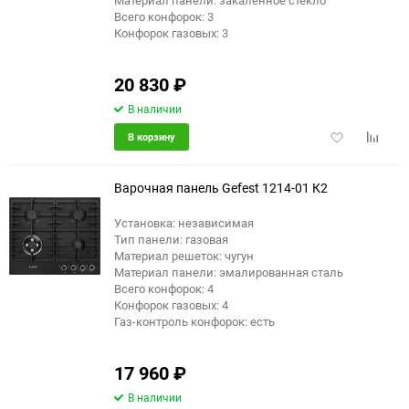
Материал панели: закаленное стекло
Всего конфорок: 3
Конфорок газовых: 3
20 830
₽
В наличии
Добавить
Добави
В корзину
в
к
избранное
сравне
Варочная панель Gefest 1214-01 К2
Установка: независимая
Тип панели: газовая
Материал решеток: чугун
Материал панели: эмалированная сталь
Всего конфорок: 4
Конфорок газовых: 4
Газ-контроль конфорок: есть
17 960
₽
В наличии