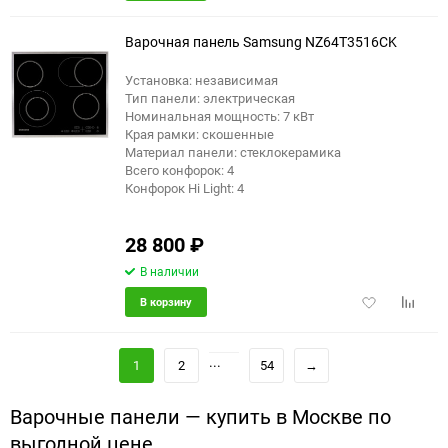
в
к
избранное
сравне
Варочная панель Samsung NZ64T3516CK
Установка: независимая
Тип панели: электрическая
Номинальная мощность: 7 кВт
Края рамки: скошенные
Материал панели: стеклокерамика
Всего конфорок: 4
Конфорок Hi Light: 4
28 800
₽
В наличии
Добавить
Добави
В корзину
в
к
избранное
сравне
...
1
2
54
→
Варочные панели — купить в Москве по
выгодной цене