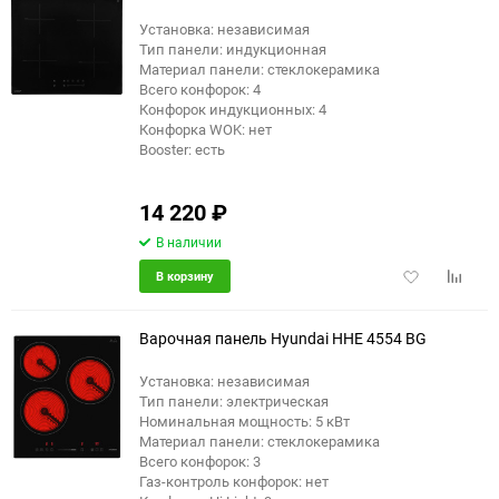
Установка: независимая
Тип панели: индукционная
еще 5 фото
Материал панели: стеклокерамика
Всего конфорок: 4
Конфорок индукционных: 4
Конфорка WOK: нет
Booster: есть
14 220
₽
В наличии
Добавить
Добави
В корзину
в
к
избранное
сравне
Варочная панель Hyundai HHE 4554 BG
Установка: независимая
Тип панели: электрическая
еще 8 фото
Номинальная мощность: 5 кВт
Материал панели: стеклокерамика
Всего конфорок: 3
Газ-контроль конфорок: нет