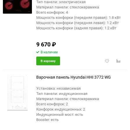
Тип панели: электрическая
Материал панели: стеклокерамика
Всего конфорок: 4
Мощность конфорки (передняя правая): 1.8 кВт
Мощность конфорки (передняя левая): 1.2 кВт
Мощность конфорки (задняя правая): 1.2 кВт
9 670
₽
В наличии
Добавить
Добави
В корзину
в
к
избранное
сравне
Варочная панель Hyundai HHI 3772 WG
Установка: независимая
Тип панели: индукционнная
Материал панели: стеклокерамика
Всего конфорок: 2
Конфорок индукционных: 2
Индукционный мост: есть
Booster: есть