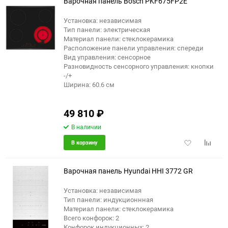
Варочная панель Bosch PKF675FP2E
Установка: независимая
Тип панели: электрическая
Материал панели: стеклокерамика
Расположение панели управления: спереди
Вид управления: сенсорное
Разновидность сенсорного управления: кнопки
-/+
Ширина: 60.6 см
49 810
₽
В наличии
Добавить
Добави
В корзину
в
к
избранное
сравне
Варочная панель Hyundai HHI 3772 GR
Установка: независимая
Тип панели: индукционнная
Материал панели: стеклокерамика
Всего конфорок: 2
Конфорок индукционных: 2