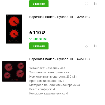
Добавить
Добави
В корзину
в
к
избранное
сравне
Варочная панель Hyundai HHE 3286 BG
6 110
₽
В наличии
Добавить
Добави
В корзину
в
к
избранное
сравне
Варочная панель Hyundai HHE 6451 BG
Установка: независимая
Тип панели: электрическая
Номинальная мощность: 230 кВт
Края рамки: скошенные
Материал панели: стеклокерамика
Всего конфорок: 4
Конфорок керамических: 4