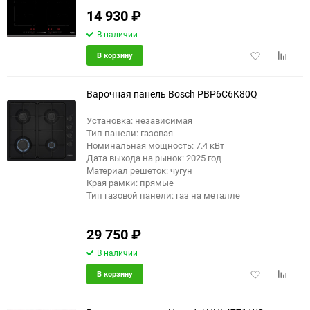
14 930
₽
В наличии
Добавить
Добави
В корзину
в
к
избранное
сравне
Варочная панель Bosch PBP6C6K80Q
Установка: независимая
Тип панели: газовая
Номинальная мощность: 7.4 кВт
Дата выхода на рынок: 2025 год
Материал решеток: чугун
Края рамки: прямые
Тип газовой панели: газ на металле
29 750
₽
В наличии
Добавить
Добави
В корзину
в
к
избранное
сравне