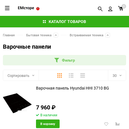
0
КАТАЛОГ ТОВАРОВ
Главная
Бытовая техника
Встраиваемая техника
Варочные панели
Фильтр
Плитка
Подробно
Компактно
Сортировать
30
Варочная панель Hyundai HHI 3710 BG
30
60
7 960
₽
90
В наличии
Добавить
Добави
В корзину
150
в
к