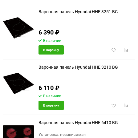
избранное
сравне
Варочная панель Hyundai HHE 3251 BG
6 390
₽
В наличии
Добавить
Добави
В корзину
в
к
избранное
сравне
Варочная панель Hyundai HHE 3210 BG
6 110
₽
В наличии
Добавить
Добави
В корзину
в
к
избранное
сравне
Варочная панель Hyundai HHE 6410 BG
Установка: независимая