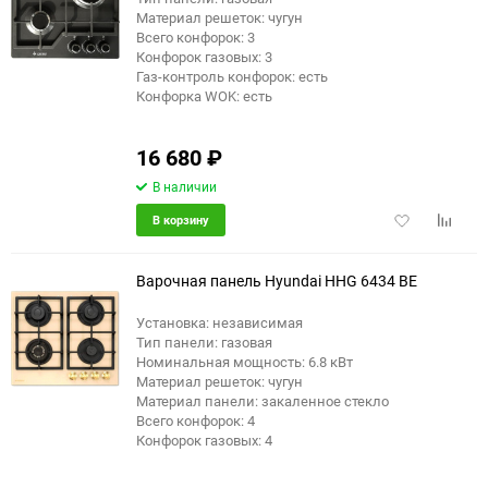
Материал решеток: чугун
Всего конфорок: 3
Конфорок газовых: 3
Газ-контроль конфорок: есть
Конфорка WOK: есть
16 680
₽
В наличии
Добавить
Добави
В корзину
в
к
избранное
сравне
Варочная панель Hyundai HHG 6434 BE
Установка: независимая
Тип панели: газовая
Номинальная мощность: 6.8 кВт
Материал решеток: чугун
Материал панели: закаленное стекло
Всего конфорок: 4
Конфорок газовых: 4