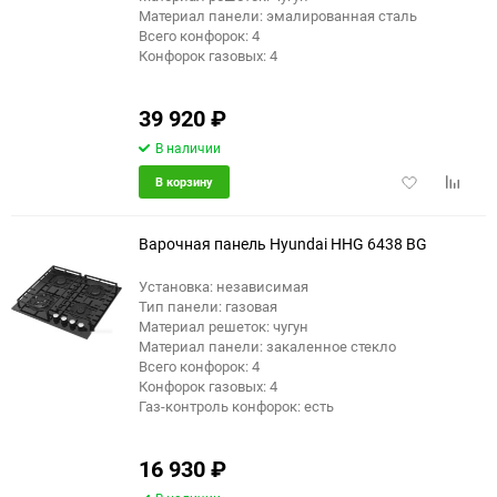
Материал панели: эмалированная сталь
Всего конфорок: 4
Конфорок газовых: 4
39 920
₽
В наличии
Добавить
Добави
В корзину
в
к
избранное
сравне
Варочная панель Hyundai HHG 6438 BG
Установка: независимая
Тип панели: газовая
Материал решеток: чугун
Материал панели: закаленное стекло
Всего конфорок: 4
Конфорок газовых: 4
Газ-контроль конфорок: есть
16 930
₽