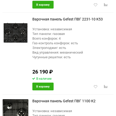
Добавить
Добави
В корзину
в
к
избранное
сравне
Варочная панель Gefest ПВГ 2231-10 К53
Установка: независимая
Тип панели: газовая
Всего конфорок: 4
Газ-контроль конфорок: есть
Электроподжиг: есть
Вид управления: механический
Чугунные решетки: есть
26 190
₽
В наличии
Добавить
Добави
В корзину
в
к
избранное
сравне
Варочная панель Gefest ПВГ 1100 К2
Установка: независимая
Тип панели: газовая