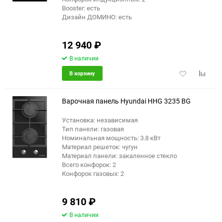
Booster: есть
Дизайн ДОМИНО: есть
12 940
₽
В наличии
Добавить
Добави
В корзину
в
к
избранное
сравне
Варочная панель Hyundai HHG 3235 BG
Установка: независимая
Тип панели: газовая
Номинальная мощность: 3.8 кВт
Материал решеток: чугун
Материал панели: закаленное стекло
Всего конфорок: 2
Конфорок газовых: 2
9 810
₽
В наличии