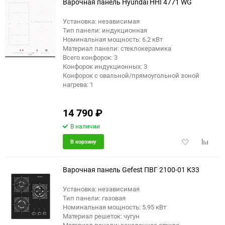
Варочная панель Hyundai HHI 4771 WG
Установка: независимая
Тип панели: индукционная
Номинальная мощность: 6.2 кВт
Материал панели: стеклокерамика
Всего конфорок: 3
Конфорок индукционных: 3
Конфорок с овальной/прямоугольной зоной
нагрева: 1
14 790
₽
В наличии
Добавить
Добави
В корзину
в
к
избранное
сравне
Варочная панель Gefest ПВГ 2100-01 К33
Установка: независимая
Тип панели: газовая
Номинальная мощность: 5.95 кВт
Материал решеток: чугун