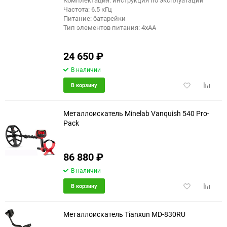
Комплектация: инструкция по эксплуатации
Частота: 6.5 кГц
150
Питание: батарейки
Тип элементов питания: 4хАА
24 650
₽
В наличии
Добавить
Добави
В корзину
в
к
избранное
сравне
Металлоискатель Minelab Vanquish 540 Pro-
Pack
86 880
₽
В наличии
Добавить
Добави
В корзину
в
к
избранное
сравне
Металлоискатель Tianxun MD-830RU