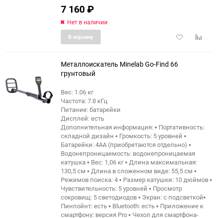
7 160
₽
Нет в наличии
Добавить
Добави
В корзину
в
к
избранное
сравне
Металлоискатель Minelab Go-Find 66
грунтовый
Вес: 1.06 кг
Частота: 7.8 кГц
Питание: батарейки
Дисплей: есть
Дополнительная информация: • Портативность:
складной дизайн • Громкость: 5 уровней •
Батарейки: 4АА (приобретаются отдельно) •
Водонепроницаемость: водонепроницаемая
катушка • Вес: 1,06 кг • Длина максимальная:
130,5 см • Длина в сложенном виде: 55,5 см •
Режимов поиска: 4 • Размер катушки: 10 дюймов •
Чувствительность: 5 уровней • Просмотр
сокровищ: 5 светодиодов • Экран: с подсветкой•
Пинпойнт: есть • Bluetooth: есть • Приложение к
смартфону: версия Pro • Чехол для смартфона-