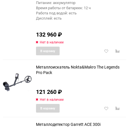
Питание: аккумулятор
Время работы от батареек: 12 ч
Работа под водой: есть
Дисплей: есть
132 960
₽
Нет в наличии
Добавить
Добави
В корзину
в
к
избранное
сравне
Металлоискатель Nokta&Makro The Legends
Pro Pack
еще 5 фото
121 260
₽
Нет в наличии
Добавить
Добави
В корзину
в
к
избранное
сравне
Металлодетектор Garrett ACE 300i