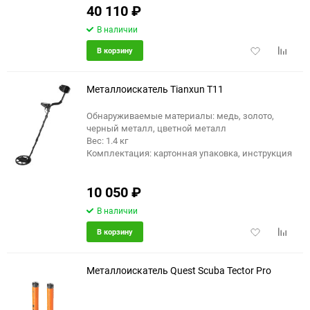
40 110
₽
В наличии
Добавить
Добави
В корзину
в
к
избранное
сравне
Металлоискатель Tianxun T11
Обнаруживаемые материалы: медь, золото,
черный металл, цветной металл
еще 3 фото
Вес: 1.4 кг
Комплектация: картонная упаковка, инструкция
10 050
₽
В наличии
Добавить
Добави
В корзину
в
к
избранное
сравне
Металлоискатель Quest Scuba Tector Pro