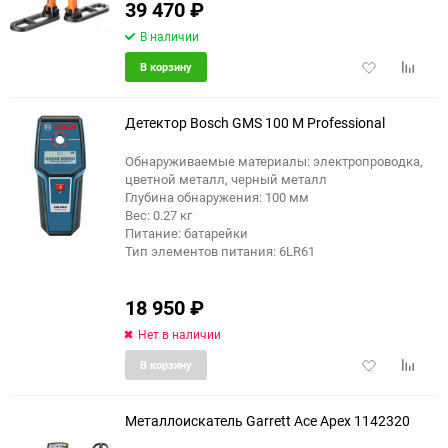
39 470
₽
В наличии
Добавить
Добави
В корзину
в
к
избранное
сравне
Детектор Bosch GMS 100 M Professional
Обнаруживаемые материалы: электропроводка,
цветной металл, черный металл
Глубина обнаружения: 100 мм
Вес: 0.27 кг
Питание: батарейки
Тип элементов питания: 6LR61
18 950
₽
Нет в наличии
Добавить
Добави
В корзину
в
к
избранное
сравне
Металлоискатель Garrett Ace Apex 1142320