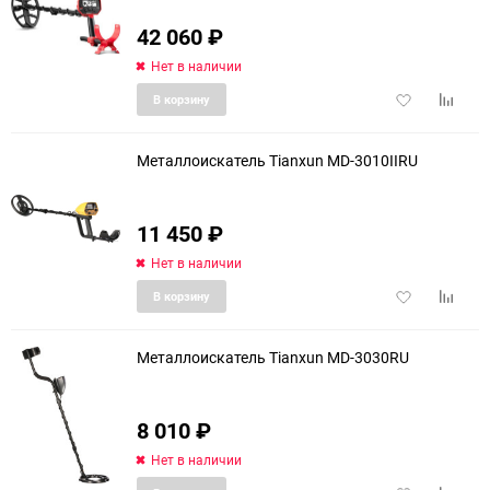
42 060
₽
Нет в наличии
Добавить
Добави
В корзину
в
к
избранное
сравне
Металлоискатель Tianxun MD-3010IIRU
11 450
₽
Нет в наличии
Добавить
Добави
В корзину
в
к
избранное
сравне
Металлоискатель Tianxun MD-3030RU
8 010
₽
еще 1 фото
Нет в наличии