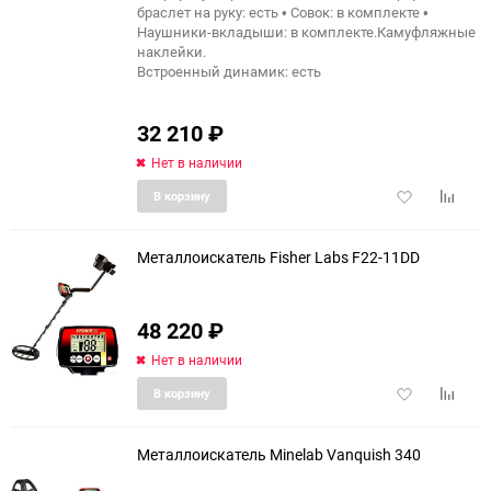
браслет на руку: есть • Совок: в комплекте •
Наушники-вкладыши: в комплекте.Камуфляжные
наклейки.
Встроенный динамик: есть
32 210
₽
Нет в наличии
Добавить
Добави
В корзину
в
к
избранное
сравне
Металлоискатель Fisher Labs F22-11DD
48 220
₽
Нет в наличии
Добавить
Добави
В корзину
в
к
избранное
сравне
Металлоискатель Minelab Vanquish 340