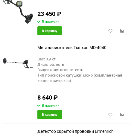
23 450
₽
В наличии
Добавить
Добави
В корзину
в
к
избранное
сравне
Металлоискатель Tianxun MD-4040
Вес: 0.9 кг
Дисплей: есть
еще 4 фото
Выдвижная штанга: есть
Тип поисковой катушки: моно (компланарная
концентрическая)
8 640
₽
В наличии
Добавить
Добави
В корзину
в
к
избранное
сравне
Детектор скрытой проводки Ermenrich