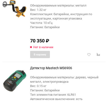
Обнаруживаемые материалы: металл
Вес: 1.32 кг
Комплектация: батарейки, инструкция по
эксплуатации, картонная упаковка
Частота: 10 кГц
Питание: батарейки
70 350
₽
Нет в наличии
Добавить
Добави
В корзину
в
к
избранное
сравне
Детектор Mastech MS6906
Обнаруживаемые материалы: дерево, черный
металл, электропроводка
Вес: 0.15 кг
Питание: батарейки
Тип элементов питания: 6LR61
Автоматическое выключение: есть