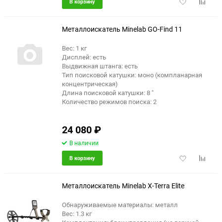
Добавить
Добави
В корзину
в
к
избранное
сравне
Металлоискатель Minelab GO-Find 11
Вес: 1 кг
Дисплей: есть
Выдвижная штанга: есть
Тип поисковой катушки: моно (компланарная
концентрическая)
Длина поисковой катушки: 8 "
Количество режимов поиска: 2
24 080
₽
В наличии
Добавить
Добави
В корзину
в
к
избранное
сравне
Металлоискатель Minelab X-Terra Elite
Обнаруживаемые материалы: металл
Вес: 1.3 кг