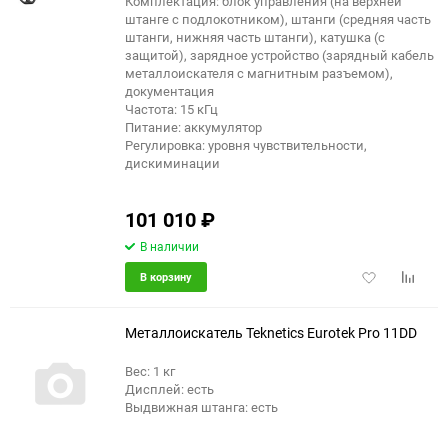
Комплектация: блок управления (на верхней
штанге с подлокотником), штанги (средняя часть
штанги, нижняя часть штанги), катушка (с
защитой), зарядное устройство (зарядный кабель
металлоискателя с магнитным разъемом),
документация
Частота: 15 кГц
Питание: аккумулятор
Регулировка: уровня чувствительности,
дискиминации
101 010
₽
В наличии
Добавить
Добави
В корзину
в
к
избранное
сравне
Металлоискатель Teknetics Eurotek Pro 11DD
Вес: 1 кг
Дисплей: есть
Выдвижная штанга: есть