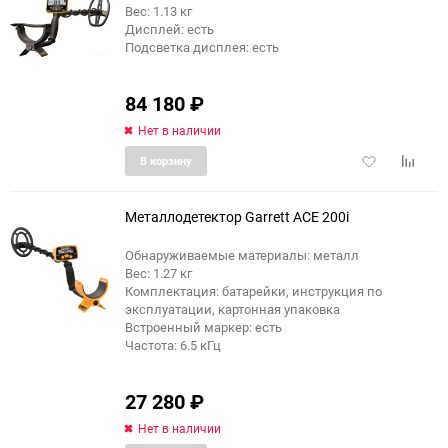
Вес: 1.13 кг
Дисплей: есть
еще 1 фото
Подсветка дисплея: есть
84 180
₽
Нет в наличии
Добавить
Добави
В корзину
в
к
избранное
сравне
Металлодетектор Garrett ACE 200i
Обнаруживаемые материалы: металл
Вес: 1.27 кг
Комплектация: батарейки, инструкция по
эксплуатации, картонная упаковка
Встроенный маркер: есть
Частота: 6.5 кГц
27 280
₽
Нет в наличии