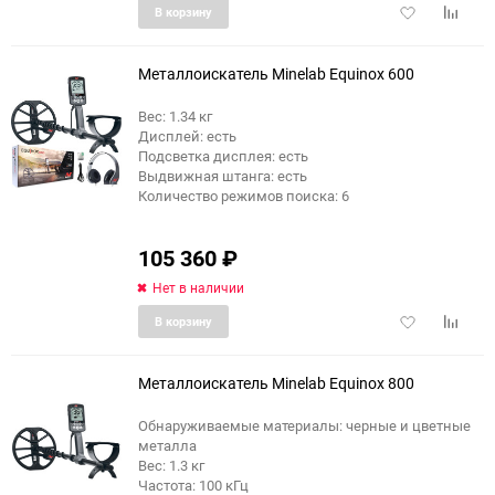
Добавить
Добави
В корзину
в
к
избранное
сравне
Металлоискатель Minelab Equinox 600
Вес: 1.34 кг
Дисплей: есть
Подсветка дисплея: есть
Выдвижная штанга: есть
Количество режимов поиска: 6
105 360
₽
Нет в наличии
Добавить
Добави
В корзину
в
к
избранное
сравне
Металлоискатель Minelab Equinox 800
Обнаруживаемые материалы: черные и цветные
металла
Вес: 1.3 кг
Частота: 100 кГц