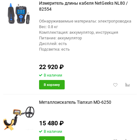
Измеритель длины кабеля NetGeeks NL80 /
82554
Обнаруживаемые материалы: электропроводка
Вес: 0.8 кг
Комплектация: аккумулятор, инструкция
Питание: аккумулятор
Дисплей: есть
Подсветка: есть
22 920
₽
В наличии
Добавить
Добави
В корзину
в
к
избранное
сравне
Металлоискатель Tianxun MD-6250
15 480
₽
еще 4 фото
В наличии