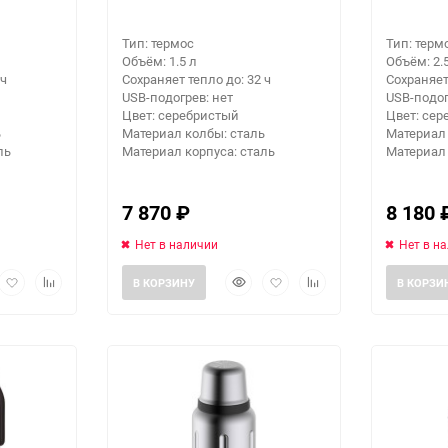
Тип: термос
Тип: терм
Объём: 1.5 л
Объём: 2.
 ч
Сохраняет тепло до: 32 ч
Сохраняет
USB-подогрев: нет
USB-подог
Цвет: серебристый
Цвет: сер
ь
Материал колбы: сталь
Материал 
ль
Материал корпуса: сталь
Материал 
7 870
₽
8 180
Нет в наличии
Нет в н
рый
Добавить
Добавить
Быстрый
Добавить
Добавить
В КОРЗИНУ
В КОРЗИ
мотр
в
к
просмотр
в
к
избранное
сравнению
избранное
сравнению