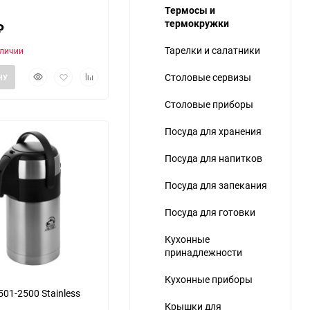
Термосы и
термокружки
₽
Тарелки и салатники
аличии
Быстрый
Добавить
Добавить
Столовые сервизы
НУ
просмотр
в
к
избранное
сравнению
Столовые приборы
ю
Посуда для хранения
Посуда для напитков
Посуда для запекания
Посуда для готовки
Кухонные
принадлежности
Кухонные приборы
01-2500 Stainless
Крышки для