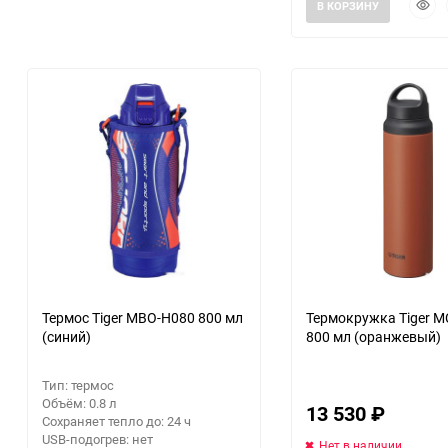
Быст
В КОРЗИНУ
прос
Термос Tiger MBO-H080 800 мл
Термокружка Tiger M
(синий)
800 мл (оранжевый)
Тип: термос
Объём: 0.8 л
13 530
₽
Сохраняет тепло до: 24 ч
USB-подогрев: нет
Нет в наличии