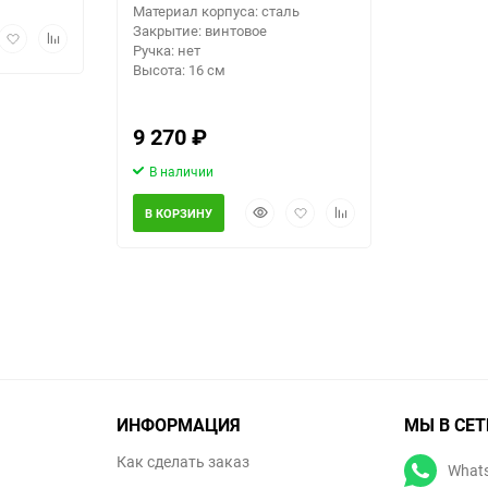
Материал корпуса: сталь
Закрытие: винтовое
рый
Добавить
Добавить
Ручка: нет
мотр
в
к
Высота: 16 см
избранное
сравнению
9 270
₽
В наличии
Быстрый
Добавить
Добавить
В КОРЗИНУ
просмотр
в
к
избранное
сравнению
ИНФОРМАЦИЯ
МЫ В СЕТ
Как сделать заказ
What