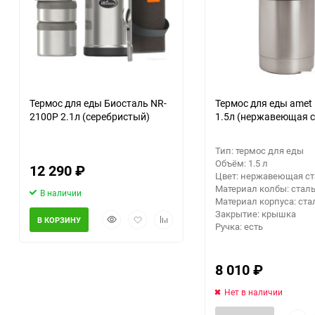
Аккумуляторный
инструмент
Термос для еды Биосталь NR-
Термос для еды amet
2100P 2.1л (серебристый)
1.5л (нержавеющая с
Тип: термос для еды
Объём: 1.5 л
12 290
₽
Цвет: нержавеющая ст
Материал колбы: стал
В наличии
Материал корпуса: ста
Закрытие: крышка
Быстрый
Добавить
Добавить
В КОРЗИНУ
Ручка: есть
просмотр
в
к
избранное
сравнению
8 010
₽
Нет в наличии