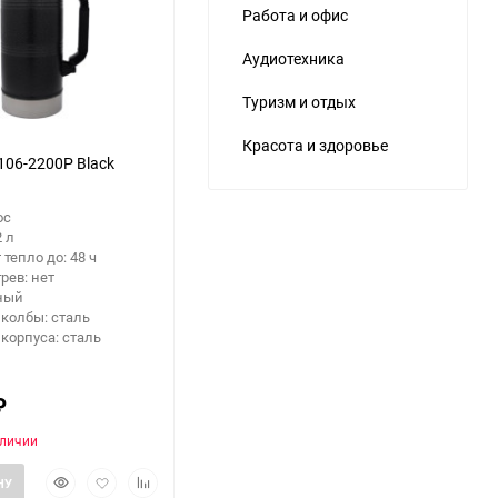
Работа и офис
Аудиотехника
Туризм и отдых
Красота и здоровье
106-2200P Black
ос
2 л
 тепло до: 48 ч
рев: нет
рный
колбы: сталь
корпуса: сталь
₽
аличии
Быстрый
Добавить
Добавить
НУ