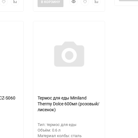
рый
Добавить
Добавить
Быстрый
Добавить
Добавить
В КОРЗИНУ
мотр
в
к
просмотр
в
к
избранное
сравнению
избранное
сравнению
CZ-S060
Термос для еды Miniland
Thermy Dolce 600мл (розовый/
лисенок)
Тип: термос для еды
Объём: 0.6 л
Материал колбы: сталь