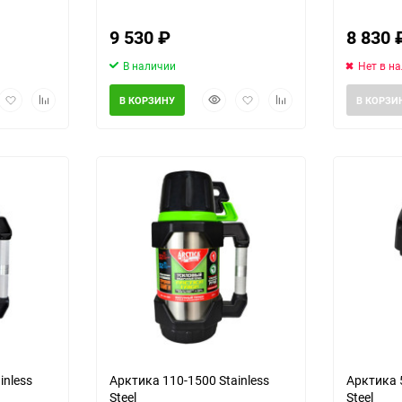
9 530
₽
8 830
В наличии
Нет в н
рый
Добавить
Добавить
Быстрый
Добавить
Добавить
В КОРЗИНУ
В КОРЗИ
мотр
в
к
просмотр
в
к
избранное
сравнению
избранное
сравнению
Выберите категори
inless
Арктика 110-1500 Stainless
Арктика 5
Steel
Steel