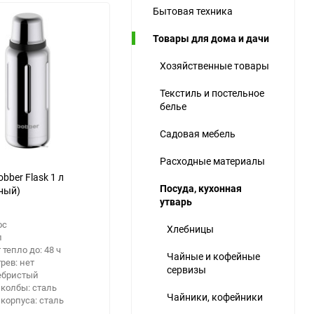
Бытовая техника
ю
Товары для дома и дачи
ю
ю
Хозяйственные товары
Текстиль и постельное
еще 1 фото
белье
Садовая мебель
Расходные материалы
bber Flask 1 л
Посуда, кухонная
ный)
утварь
ос
Хлебницы
л
 тепло до: 48 ч
Чайные и кофейные
рев: нет
сервизы
ебристый
колбы: сталь
Чайники, кофейники
корпуса: сталь