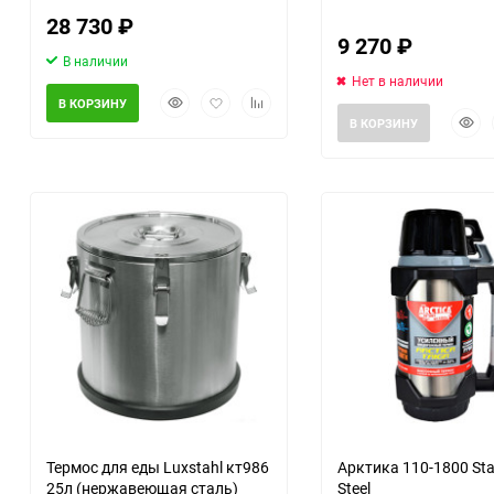
28 730
₽
9 270
₽
Помпы
В наличии
Нет в наличии
Быстрый
Добавить
Добавить
Пневматический
В КОРЗИНУ
Быст
просмотр
в
к
инструмент
В КОРЗИНУ
прос
избранное
сравнению
Плитка
Насосы бытовые
Компрессоры
Климатическая техника
Измерительный
инструмент
Термос для еды Luxstahl кт986
Арктика 110-1800 Sta
Измерительное
25л (нержавеющая сталь)
Steel
оборудование