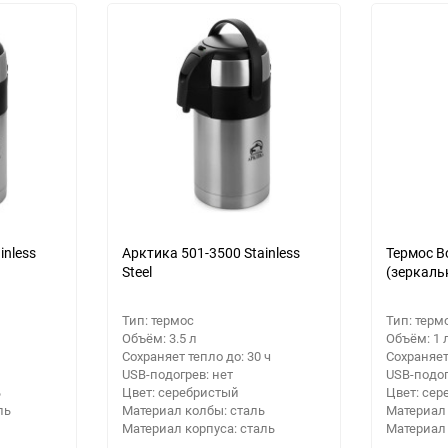
Выберите категори
Выберите категори
Выберите категори
inless
Арктика 501-3500 Stainless
Термос Bo
Steel
(зеркаль
Тип: термос
Тип: терм
Объём: 3.5 л
Объём: 1 
Сохраняет тепло до: 30 ч
Сохраняет
USB-подогрев: нет
USB-подог
ь
Цвет: серебристый
Цвет: сер
ль
Материал колбы: сталь
Материал 
Материал корпуса: сталь
Материал 