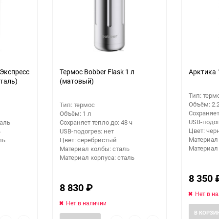
еще 1 фото
 Экспресс
Термос Bobber Flask 1 л
Арктика 
таль)
(матовый)
Тип: терм
Объём: 2.
Тип: термос
Сохраняет
Объём: 1 л
USB-подог
аль
Сохраняет тепло до: 48 ч
Цвет: че
ь
USB-подогрев: нет
Материал 
ль
Цвет: серебристый
Материал 
Материал колбы: сталь
Материал корпуса: сталь
8 350
8 830
₽
Нет в н
Нет в наличии
В КОРЗИ