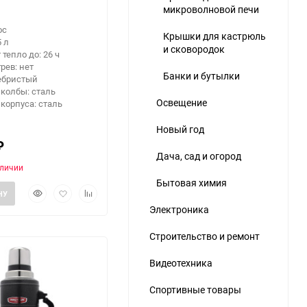
микроволновой печи
ос
Крышки для кастрюль
5 л
и сковородок
 тепло до: 26 ч
рев: нет
Банки и бутылки
ебристый
колбы: сталь
Освещение
корпуса: сталь
Новый год
₽
Дача, сад и огород
аличии
Бытовая химия
Быстрый
Добавить
Добавить
НУ
просмотр
в
к
Электроника
избранное
сравнению
Строительство и ремонт
Видеотехника
Спортивные товары