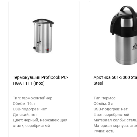
Расходные материалы
30
Аксессуары для крупной
Парковочные радары
Электрика и свет
Приемники цифрового ТВ
бытовой и встраиваемой
Посуда, кухонная утварь
60
техники
Кронштейны
Стройматериалы
Кабели для AV-аппаратуры
Освещение
90
Гаджеты
Строительный
Информационные панели
150
Новый год
инструмент
Видеонаблюдение
Звуковые панели и колонки
Дача, сад и огород
Станки
для телевизора
Аксессуары
Бытовая химия
Сварочное оборудование
Домашние кинотеатры
Термокувшин ProfiCook PC-
Арктика 501-3000 Sta
HGA 1111 (Inox)
Steel
Аккумуляторные батарейки
Сантехника
Аксессуары для экшн-камер
Тип: термоконтейнер
Тип: термос
GPS навигаторы
Объём: 16 л
Объём: 3 л
Ручной инструмент
USB-подогрев: нет
USB-подогрев: нет
Детский: нет
Цвет: серебристый
Цвет: черный, нержавеющая
Материал колбы: стал
Расходные материалы
сталь, серебристый
Материал корпуса: ста
Ручка: есть
Распиловочные станки