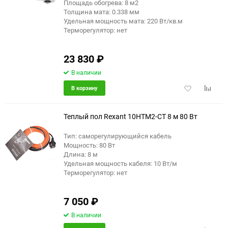
Площадь обогрева: 8 м2
Толщина мата: 0.338 мм
Удельная мощность мата: 220 Вт/кв.м
Терморегулятор: нет
23 830
₽
В наличии
Добавить
Добави
В корзину
в
к
избранное
сравне
Теплый пол Rexant 10HTM2-CT 8 м 80 Вт
Тип: саморегулирующийся кабель
Мощность: 80 Вт
Длина: 8 м
Удельная мощность кабеля: 10 Вт/м
Терморегулятор: нет
7 050
₽
В наличии