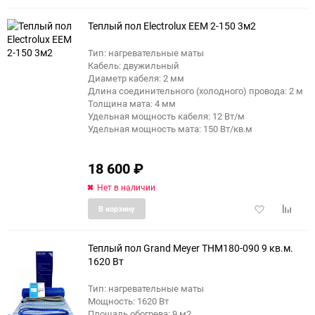
избранное
сравне
Теплый пол Electrolux EEM 2-150 3м2
Тип: нагревательные маты
Кабель: двужильный
Диаметр кабеля: 2 мм
Длина соединительного (холодного) провода: 2 м
Толщина мата: 4 мм
Удельная мощность кабеля: 12 Вт/м
Удельная мощность мата: 150 Вт/кв.м
18 600
₽
Нет в наличии
Добавить
Добави
В корзину
в
к
избранное
сравне
Теплый пол Grand Meyer THM180-090 9 кв.м.
1620 Вт
Тип: нагревательные маты
Мощность: 1620 Вт
Площадь обогрева: 9 м2