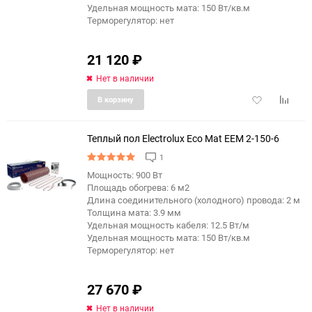
Удельная мощность мата: 150 Вт/кв.м
Терморегулятор: нет
21 120
₽
Нет в наличии
Добавить
Добави
В корзину
в
к
избранное
сравне
Теплый пол Electrolux Eco Mat EEM 2-150-6
1
Мощность: 900 Вт
Площадь обогрева: 6 м2
Длина соединительного (холодного) провода: 2 м
Толщина мата: 3.9 мм
Удельная мощность кабеля: 12.5 Вт/м
Удельная мощность мата: 150 Вт/кв.м
Терморегулятор: нет
27 670
₽
Нет в наличии