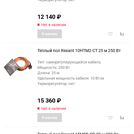
12 140
₽
Нет в наличии
Добавить
Добави
В корзину
в
к
избранное
сравне
Теплый пол Rexant 10HTM2-CT 25 м 250 Вт
Тип: саморегулирующийся кабель
Мощность: 250 Вт
Длина: 25 м
Удельная мощность кабеля: 10 Вт/м
Терморегулятор: нет
15 360
₽
Нет в наличии
Добавить
Добави
В корзину
в
к
избранное
сравне