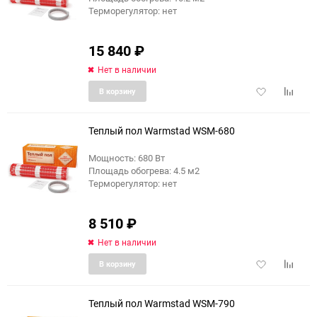
Терморегулятор: нет
15 840
₽
Нет в наличии
Добавить
Добави
В корзину
в
к
избранное
сравне
Теплый пол Warmstad WSM-680
Мощность: 680 Вт
Площадь обогрева: 4.5 м2
Терморегулятор: нет
8 510
₽
Нет в наличии
Добавить
Добави
В корзину
в
к
избранное
сравне
Теплый пол Warmstad WSM-790