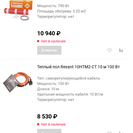
Мощность: 790 Вт
Площадь обогрева: 5.25 м2
Терморегулятор: нет
10 940
₽
Нет в наличии
Добавить
Добави
В корзину
в
к
избранное
сравне
Теплый пол Rexant 10HTM2-CT 10 м 100 Вт
Тип: саморегулирующийся кабель
Мощность: 100 Вт
Длина: 10 м
Удельная мощность кабеля: 10 Вт/м
Терморегулятор: нет
8 530
₽
Нет в наличии
Добавить
Добави