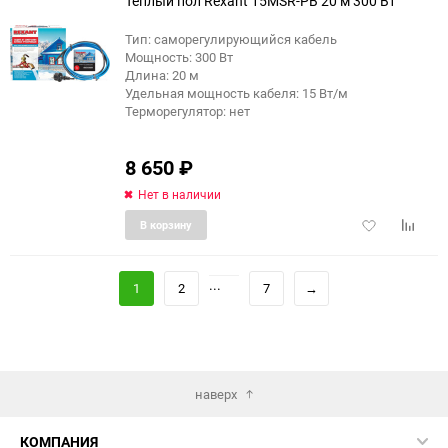
Теплый пол Rexant 15MSR-PB 20 м 300 Вт
Тип: саморегулирующийся кабель
Мощность: 300 Вт
Длина: 20 м
Удельная мощность кабеля: 15 Вт/м
Терморегулятор: нет
8 650
₽
Нет в наличии
Добавить
Добави
В корзину
в
к
избранное
сравне
...
1
2
7
→
наверх
КОМПАНИЯ