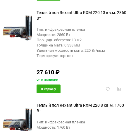
в
к
избранное
сравне
Теплый пол Rexant Ultra RXM 220 13 кв.м. 2860
Вт
Тип: инфракрасная пленка
Мощность: 2860 Вт
Площадь обогрева: 13 м2
Толщина мата: 0.338 мм
Удельная мощность мата: 220 Вт/кв.м
Терморегулятор: нет
27 610
₽
В наличии
Добавить
Добави
В корзину
в
к
избранное
сравне
Теплый пол Rexant Ultra RXM 220 8 кв.м. 1760
Вт
Тип: инфракрасная пленка
Мощность: 1760 Вт