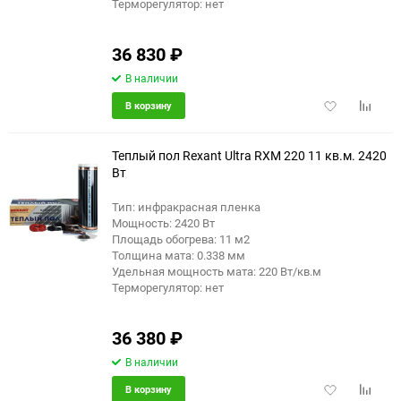
Терморегулятор: нет
36 830
₽
В наличии
Добавить
Добави
В корзину
в
к
избранное
сравне
Теплый пол Rexant Ultra RXM 220 11 кв.м. 2420
Вт
Тип: инфракрасная пленка
Мощность: 2420 Вт
Площадь обогрева: 11 м2
Толщина мата: 0.338 мм
Удельная мощность мата: 220 Вт/кв.м
Терморегулятор: нет
36 380
₽
В наличии
Добавить
Добави
В корзину