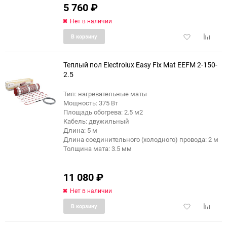
5 760
₽
Нет в наличии
Добавить
Добави
В корзину
в
к
избранное
сравне
Теплый пол Electrolux Easy Fix Mat EEFM 2-150-
2.5
Тип: нагревательные маты
Мощность: 375 Вт
Площадь обогрева: 2.5 м2
Кабель: двужильный
Длина: 5 м
Длина соединительного (холодного) провода: 2 м
Толщина мата: 3.5 мм
11 080
₽
Нет в наличии
Добавить
Добави
В корзину
в
к
избранное
сравне