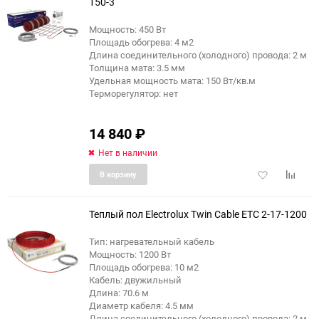
150-3
Мощность: 450 Вт
Площадь обогрева: 4 м2
Длина соединительного (холодного) провода: 2 м
Толщина мата: 3.5 мм
Удельная мощность мата: 150 Вт/кв.м
Терморегулятор: нет
14 840
₽
Нет в наличии
Добавить
Добави
В корзину
в
к
избранное
сравне
Теплый пол Electrolux Twin Cable ETC 2-17-1200
Тип: нагревательный кабель
Мощность: 1200 Вт
Площадь обогрева: 10 м2
Кабель: двужильный
Длина: 70.6 м
Диаметр кабеля: 4.5 мм
Длина соединительного (холодного) провода: 2 м