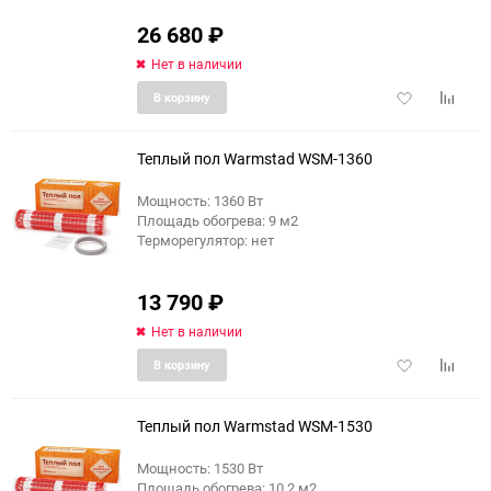
26 680
₽
Нет в наличии
Добавить
Добави
В корзину
в
к
избранное
сравне
Теплый пол Warmstad WSM-1360
Мощность: 1360 Вт
Площадь обогрева: 9 м2
Терморегулятор: нет
13 790
₽
Нет в наличии
Добавить
Добави
В корзину
в
к
избранное
сравне
Теплый пол Warmstad WSM-1530
Мощность: 1530 Вт
Площадь обогрева: 10.2 м2