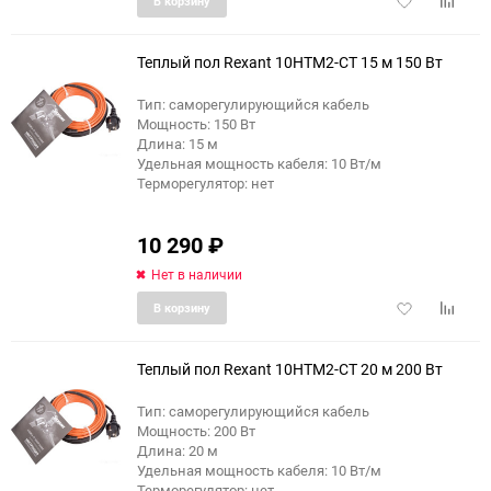
В корзину
в
к
избранное
сравне
Теплый пол Rexant 10HTM2-CT 15 м 150 Вт
Тип: саморегулирующийся кабель
Мощность: 150 Вт
Длина: 15 м
Удельная мощность кабеля: 10 Вт/м
Терморегулятор: нет
10 290
₽
Нет в наличии
Добавить
Добави
В корзину
в
к
избранное
сравне
Теплый пол Rexant 10HTM2-CT 20 м 200 Вт
Тип: саморегулирующийся кабель
Мощность: 200 Вт
Длина: 20 м
Удельная мощность кабеля: 10 Вт/м
Терморегулятор: нет