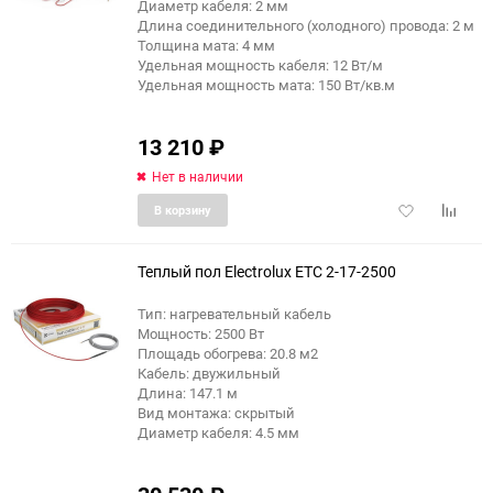
Диаметр кабеля: 2 мм
Длина соединительного (холодного) провода: 2 м
Толщина мата: 4 мм
Удельная мощность кабеля: 12 Вт/м
Удельная мощность мата: 150 Вт/кв.м
13 210
₽
Нет в наличии
Добавить
Добави
В корзину
в
к
избранное
сравне
Теплый пол Electrolux ETC 2-17-2500
Тип: нагревательный кабель
Мощность: 2500 Вт
Площадь обогрева: 20.8 м2
Кабель: двужильный
Длина: 147.1 м
Вид монтажа: скрытый
Диаметр кабеля: 4.5 мм