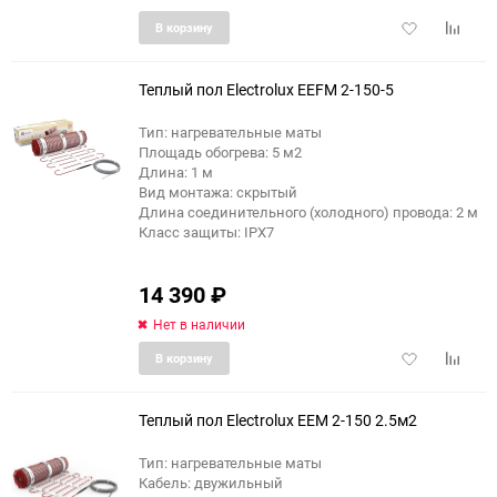
Добавить
Добави
В корзину
в
к
избранное
сравне
Теплый пол Electrolux EEFM 2-150-5
Тип: нагревательные маты
Площадь обогрева: 5 м2
Длина: 1 м
Вид монтажа: скрытый
Длина соединительного (холодного) провода: 2 м
Класс защиты: IPX7
14 390
₽
Нет в наличии
Добавить
Добави
В корзину
в
к
избранное
сравне
Теплый пол Electrolux EEM 2-150 2.5м2
Тип: нагревательные маты
Кабель: двужильный