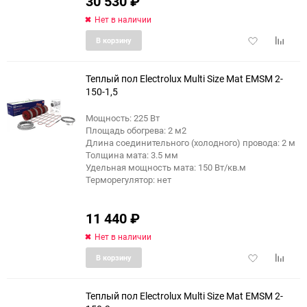
30 530
₽
Нет в наличии
Добавить
Добави
В корзину
в
к
избранное
сравне
Теплый пол Electrolux Multi Size Mat EMSM 2-
150-1,5
Мощность: 225 Вт
Площадь обогрева: 2 м2
Длина соединительного (холодного) провода: 2 м
Толщина мата: 3.5 мм
Удельная мощность мата: 150 Вт/кв.м
Терморегулятор: нет
11 440
₽
Нет в наличии
Добавить
Добави
В корзину
в
к
избранное
сравне
Теплый пол Electrolux Multi Size Mat EMSM 2-