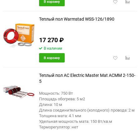
Добавить
Добави
В корзину
в
к
избранное
сравне
Теплый пол Warmstad WSS-126/1890
17 270
₽
В наличии
Добавить
Добави
В корзину
в
к
избранное
сравне
Теплый пол AC Electric Master Mat ACMM 2-150-
5
Мощность: 750 Вт
Площадь обогрева: 5 м2
Длина: 10 м
Длина соединительного (холодного) провода: 2 м
Толщина мата: 4.1 мм
Удельная мощность мата: 150 Вт/кв.м
Терморегулятор: нет