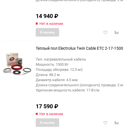
14 940
₽
Нет в наличии
Добавить
Добави
В корзину
в
к
избранное
сравне
Теплый пол Electrolux Twin Cable ETC 2-17-1500
Тип: нагревательный кабель
Мощность: 1500 Вт
Площадь обогрева: 12.5 м2
Длина: 88.2 м
Диаметр кабеля: 4.5 мм
Длина соединительного (холодного) провода: 2 м
Удельная мощность кабеля: 17 Вт/м
17 590
₽
Нет в наличии
Добавить
Добави
В корзину
в
к