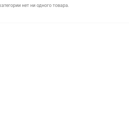
категории нет ни одного товара.
Выберите категори
Выберите категори
Выберите категори