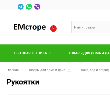
БЫТОВАЯ ТЕХНИКА
ТОВАРЫ ДЛЯ ДОМА И Д
Главная
Товары для дома и дачи
Дача, сад и огород
Встраиваемая техника
Хозяйственные товары
Умный дом
Электрика
Телевизоры
Рукоятки
Техника для дома
Текстиль и постельное
Электронные книги
Реноваторы
ТВ-антенны
белье
Техника для кухни
Рации
Затирочные машины
Проекционные экраны
Садовая мебель
Климатическая техника
Планшеты
Электростанции
Проекторы