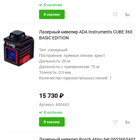
В наличии
Добавить
Добави
В корзину
в
к
избранное
сравне
Лазерный нивелир ADA Instruments CUBE 360
BASIC EDITION
Тип: лазерный
Построение: прямые линии, крест
Дальность: 20 м
Дальность с приемником: 70 м
Точность: 0.3 мм
Количество горизонтальных линий: 1
15 730
₽
Артикул: A00443
В наличии
Добавить
Добави
В корзину
в
к
избранное
сравне
Лазерный нивелир Bosch Atino Set 0603663A01