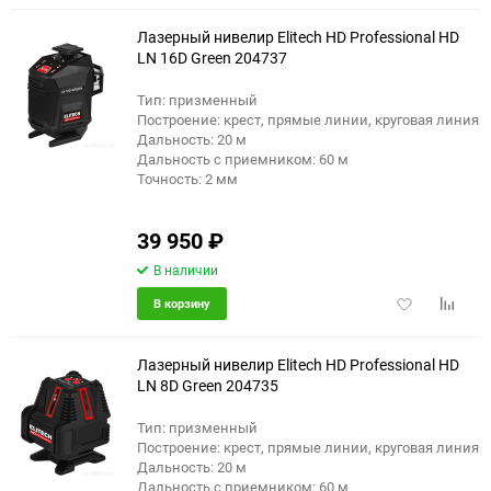
избранное
сравне
Лазерный нивелир Elitech HD Professional HD
LN 16D Green 204737
Тип: призменный
еще 3 фото
Построение: крест, прямые линии, круговая линия
Дальность: 20 м
Дальность с приемником: 60 м
Точность: 2 мм
39 950
₽
В наличии
Добавить
Добави
В корзину
в
к
избранное
сравне
Лазерный нивелир Elitech HD Professional HD
LN 8D Green 204735
Тип: призменный
еще 2 фото
Построение: крест, прямые линии, круговая линия
Дальность: 20 м
Дальность с приемником: 60 м