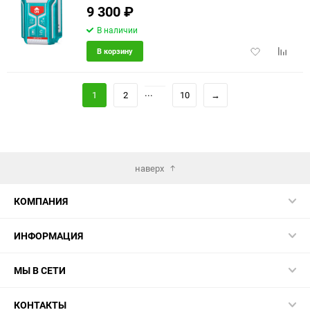
9 300
₽
В наличии
Добавить
Добави
В корзину
в
к
избранное
сравне
...
1
2
10
→
наверх
КОМПАНИЯ
ИНФОРМАЦИЯ
МЫ В СЕТИ
КОНТАКТЫ