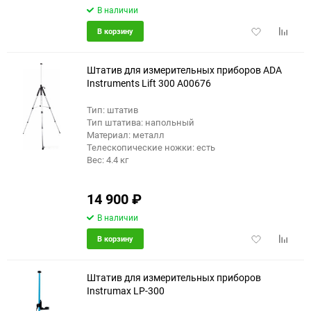
В наличии
Добавить
Добави
В корзину
в
к
избранное
сравне
Штатив для измерительных приборов ADA
Instruments Lift 300 A00676
Тип: штатив
еще 5 фото
Тип штатива: напольный
Материал: металл
Телескопические ножки: есть
Вес: 4.4 кг
14 900
₽
В наличии
Добавить
Добави
В корзину
в
к
избранное
сравне
Штатив для измерительных приборов
Instrumax LP-300