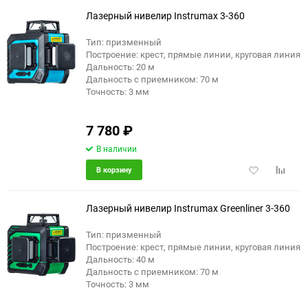
избранное
сравне
Лазерный нивелир Instrumax 3-360
Тип: призменный
Построение: крест, прямые линии, круговая линия
еще 5 фото
Дальность: 20 м
Дальность с приемником: 70 м
Точность: 3 мм
7 780
₽
В наличии
Добавить
Добави
В корзину
в
к
избранное
сравне
Лазерный нивелир Instrumax Greenliner 3-360
Тип: призменный
Построение: крест, прямые линии, круговая линия
еще 5 фото
Дальность: 40 м
Дальность с приемником: 70 м
Точность: 3 мм