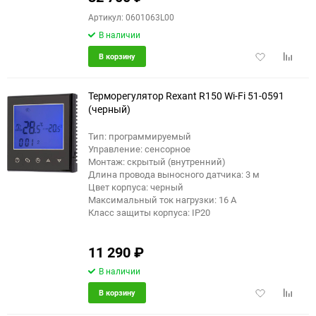
Артикул: 0601063L00
В наличии
Добавить
Добави
В корзину
в
к
избранное
сравне
Терморегулятор Rexant R150 Wi-Fi 51-0591
(черный)
Тип: программируемый
Управление: сенсорное
Монтаж: скрытый (внутренний)
Длина провода выносного датчика: 3 м
Цвет корпуса: черный
Максимальный ток нагрузки: 16 А
Класс защиты корпуса: IP20
11 290
₽
В наличии
Добавить
Добави
В корзину
в
к