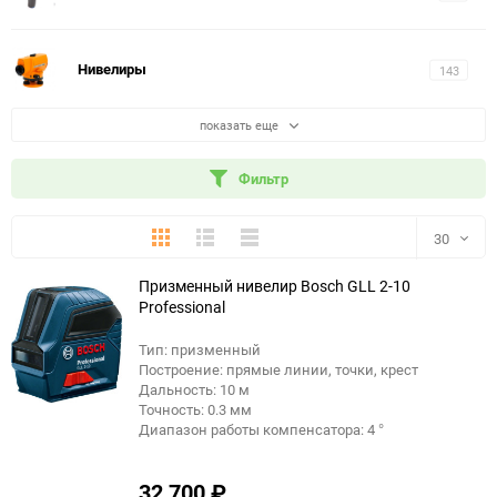
Нивелиры
143
показать еще
Фильтр
Плитка
Подробно
Компактно
30
Призменный нивелир Bosch GLL 2-10
30
Professional
60
Тип: призменный
Построение: прямые линии, точки, крест
90
Дальность: 10 м
Точность: 0.3 мм
Диапазон работы компенсатора: 4 °
150
32 700
₽