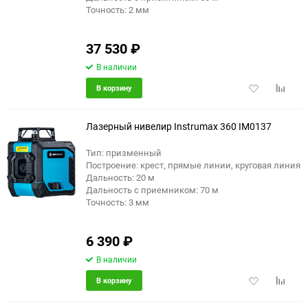
Точность: 2 мм
37 530
₽
В наличии
Добавить
Добави
В корзину
в
к
избранное
сравне
Лазерный нивелир Instrumax 360 IM0137
Тип: призменный
Построение: крест, прямые линии, круговая линия
еще 4 фото
Дальность: 20 м
Дальность с приемником: 70 м
Точность: 3 мм
6 390
₽
В наличии
Добавить
Добави
В корзину
в
к
избранное
сравне