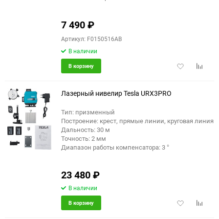
7 490
₽
Артикул: F0150516AB
В наличии
Добавить
Добави
В корзину
в
к
избранное
сравне
Лазерный нивелир Tesla URХ3PRO
Тип: призменный
Построение: крест, прямые линии, круговая линия
еще 2 фото
Дальность: 30 м
Точность: 2 мм
Диапазон работы компенсатора: 3 °
23 480
₽
В наличии
Добавить
Добави
В корзину
в
к