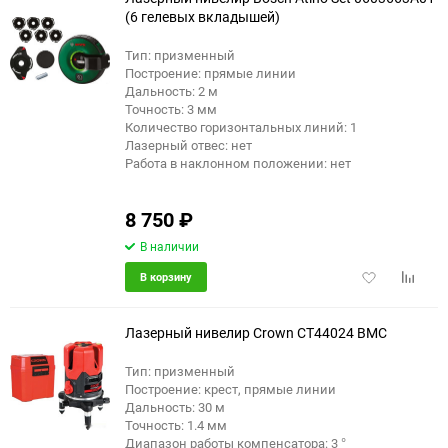
(6 гелевых вкладышей)
Тип: призменный
Построение: прямые линии
Дальность: 2 м
Точность: 3 мм
Количество горизонтальных линий: 1
Лазерный отвес: нет
Работа в наклонном положении: нет
8 750
₽
В наличии
Добавить
Добави
В корзину
в
к
избранное
сравне
Лазерный нивелир Crown CT44024 BMC
Тип: призменный
Построение: крест, прямые линии
Дальность: 30 м
Точность: 1.4 мм
Диапазон работы компенсатора: 3 °