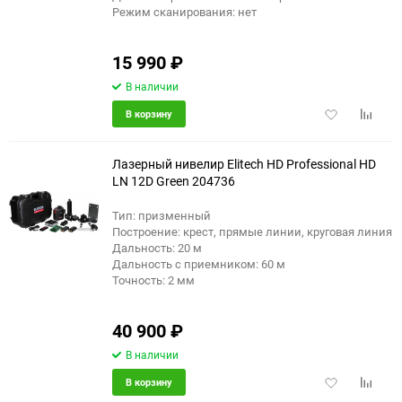
Режим сканирования: нет
15 990
₽
В наличии
Добавить
Добави
В корзину
в
к
избранное
сравне
Лазерный нивелир Elitech HD Professional HD
LN 12D Green 204736
Тип: призменный
еще 3 фото
Построение: крест, прямые линии, круговая линия
Дальность: 20 м
Дальность с приемником: 60 м
Точность: 2 мм
40 900
₽
В наличии
Добавить
Добави
В корзину
в
к