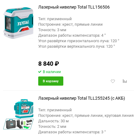
избранное
сравне
Лазерный нивелир Total TLL156506
Тип: призменный
Построение: крест, прямые линии
Точность: 3 мм
Диапазон работы компенсатора: 4 °
Угол развёртки горизонтального луча: 120 °
Угол развёртки вертикального луча: 120 °
8 840
₽
В наличии
Добавить
Добави
В корзину
в
к
избранное
сравне
Лазерный нивелир Total TLL255245 (с АКБ)
Тип: призменный
Построение: крест, прямые линии, круговая линия
Дальность: 30 м
Точность: 2 мм
Диапазон работы компенсатора: 3 °