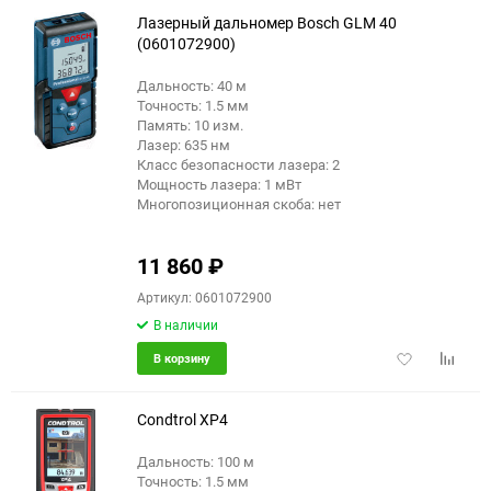
избранное
сравне
Лазерный дальномер Bosch GLM 40
(0601072900)
Дальность: 40 м
Точность: 1.5 мм
Память: 10 изм.
Лазер: 635 нм
Класс безопасности лазера: 2
Мощность лазера: 1 мВт
Многопозиционная скоба: нет
11 860
₽
Артикул: 0601072900
В наличии
Добавить
Добави
В корзину
в
к
избранное
сравне
Condtrol XP4
Дальность: 100 м
Точность: 1.5 мм