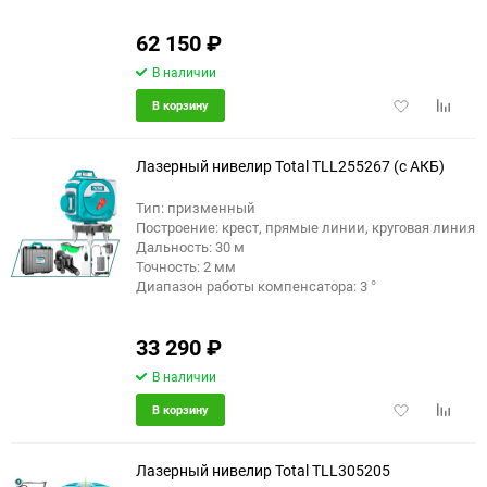
62 150
₽
В наличии
Добавить
Добави
В корзину
в
к
избранное
сравне
Лазерный нивелир Total TLL255267 (с АКБ)
Тип: призменный
Построение: крест, прямые линии, круговая линия
Дальность: 30 м
Точность: 2 мм
Диапазон работы компенсатора: 3 °
33 290
₽
В наличии
Добавить
Добави
В корзину
в
к
избранное
сравне
Лазерный нивелир Total TLL305205