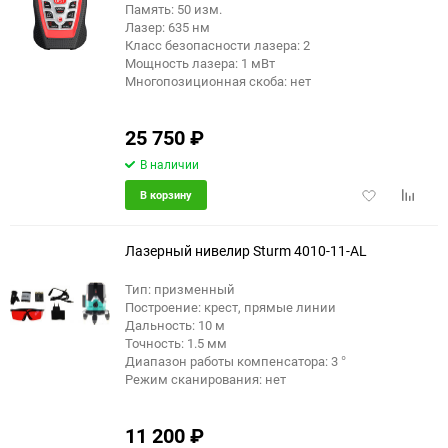
Память: 50 изм.
Лазер: 635 нм
Класс безопасности лазера: 2
Мощность лазера: 1 мВт
Многопозиционная скоба: нет
25 750
₽
В наличии
Добавить
Добави
В корзину
в
к
избранное
сравне
Лазерный нивелир Sturm 4010-11-AL
Тип: призменный
Построение: крест, прямые линии
Дальность: 10 м
Точность: 1.5 мм
Диапазон работы компенсатора: 3 °
Режим сканирования: нет
11 200
₽