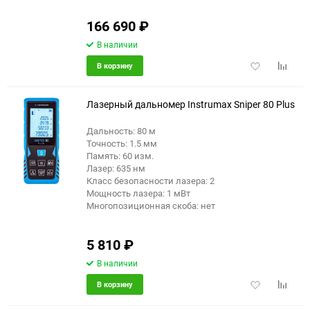
166 690
₽
В наличии
Добавить
Добави
В корзину
в
к
избранное
сравне
Лазерный дальномер Instrumax Sniper 80 Plus
Дальность: 80 м
Точность: 1.5 мм
еще 9 фото
Память: 60 изм.
Лазер: 635 нм
Класс безопасности лазера: 2
Мощность лазера: 1 мВт
Многопозиционная скоба: нет
5 810
₽
В наличии
Добавить
Добави
В корзину
в
к
избранное
сравне