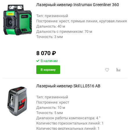
Лазерный нивелир Instrumax Greenliner 360
Тип: призменный
Построение: крест, прямые линии, круговая линия
еще 5 фото
Дальность: 40 м
Дальность с приемником: 70 м
Точность: 3 мм
8 070
₽
В наличии
Добавить
Добави
В корзину
в
к
избранное
сравне
Лазерный нивелир Skil LL0516 AB
Тип: призменный
Построение: крест
Дальность: 10 м
Точность: 5 мм
Диапазон работы компенсатора: 4 °
Количество горизонтальных линий: 1
Количество вертикальных линий: 1