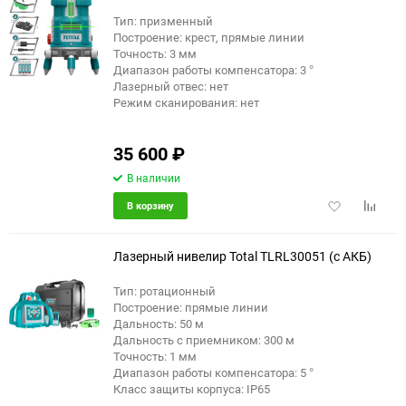
Тип: призменный
Построение: крест, прямые линии
Точность: 3 мм
Диапазон работы компенсатора: 3 °
Лазерный отвес: нет
Режим сканирования: нет
35 600
₽
В наличии
Добавить
Добави
В корзину
в
к
избранное
сравне
Лазерный нивелир Total TLRL30051 (с АКБ)
Тип: ротационный
Построение: прямые линии
Дальность: 50 м
Дальность с приемником: 300 м
Точность: 1 мм
Диапазон работы компенсатора: 5 °
Класс защиты корпуса: IP65