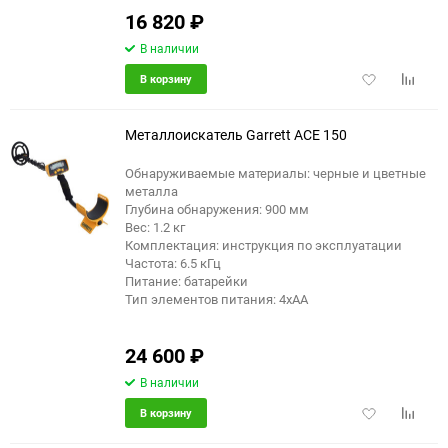
16 820
₽
В наличии
Добавить
Добави
В корзину
в
к
избранное
сравне
Металлоискатель Garrett ACE 150
Обнаруживаемые материалы: черные и цветные
металла
Глубина обнаружения: 900 мм
Вес: 1.2 кг
Комплектация: инструкция по эксплуатации
Частота: 6.5 кГц
Питание: батарейки
Тип элементов питания: 4хАА
24 600
₽
В наличии
Добавить
Добави
В корзину
в
к