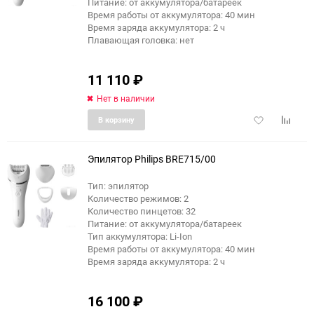
Питание: от аккумулятора/батареек
Время работы от аккумулятора: 40 мин
Время заряда аккумулятора: 2 ч
Плавающая головка: нет
11 110
₽
Нет в наличии
Добавить
Добави
В корзину
в
к
избранное
сравне
Эпилятор Philips BRE715/00
Тип: эпилятор
Количество режимов: 2
еще 3 фото
Количество пинцетов: 32
Питание: от аккумулятора/батареек
Тип аккумулятора: Li-Ion
Время работы от аккумулятора: 40 мин
Время заряда аккумулятора: 2 ч
16 100
₽