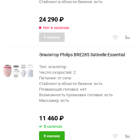
Стайлинг в области бикини: есть
24 290
₽
Нет в наличии
Добавить
Добави
В корзину
в
к
избранное
сравне
Эпилятор Philips BRE285 Satinelle Essential
Тип: эпилятор
Число скоростей: 2
Питание: от сети
Стайлинг в области бикини: есть
Плавающая головка: нет
Возможность промывки головки: есть
Массажер: есть
11 460
₽
В наличии
Добавить
Добави
В корзину