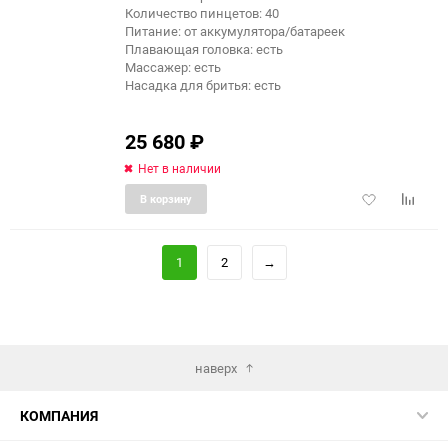
Количество пинцетов: 40
Питание: от аккумулятора/батареек
Плавающая головка: есть
Массажер: есть
Насадка для бритья: есть
25 680
₽
Нет в наличии
Добавить
Добави
В корзину
в
к
избранное
сравне
1
2
→
наверх
КОМПАНИЯ