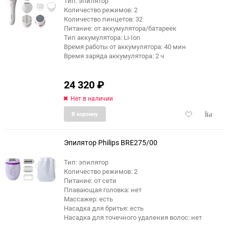
Тип: эпилятор
Количество режимов: 2
еще 7 фото
Количество пинцетов: 32
Питание: от аккумулятора/батареек
Тип аккумулятора: Li-Ion
Время работы от аккумулятора: 40 мин
Время заряда аккумулятора: 2 ч
24 320
₽
Нет в наличии
Добавить
Добави
В корзину
в
к
избранное
сравне
Эпилятор Philips BRE275/00
Тип: эпилятор
Количество режимов: 2
еще 2 фото
Питание: от сети
Плавающая головка: нет
Массажер: есть
Насадка для бритья: есть
Насадка для точечного удаления волос: нет