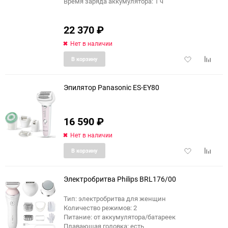
Время заряда аккумулятора: 1 ч
22 370
₽
Нет в наличии
Добавить
Добави
В корзину
в
к
избранное
сравне
Эпилятор Panasonic ES-EY80
16 590
₽
Нет в наличии
Добавить
Добави
В корзину
в
к
избранное
сравне
Электробритва Philips BRL176/00
Тип: электробритва для женщин
Количество режимов: 2
Питание: от аккумулятора/батареек
Плавающая головка: есть