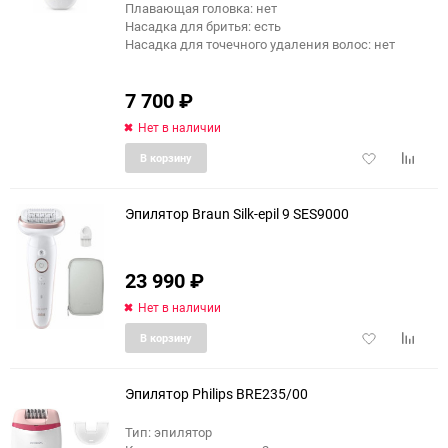
Плавающая головка: нет
Насадка для бритья: есть
Насадка для точечного удаления волос: нет
7 700
₽
Нет в наличии
Добавить
Добави
В корзину
в
к
избранное
сравне
Эпилятор Braun Silk-epil 9 SES9000
23 990
₽
Нет в наличии
Добавить
Добави
В корзину
в
к
избранное
сравне
Эпилятор Philips BRE235/00
Тип: эпилятор