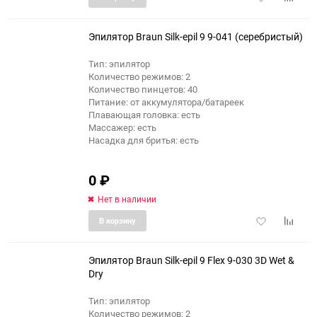
в
к
избранное
сравне
Эпилятор Braun Silk-epil 9 9-041 (серебристый)
Тип: эпилятор
Количество режимов: 2
Количество пинцетов: 40
Питание: от аккумулятора/батареек
Плавающая головка: есть
Массажер: есть
Насадка для бритья: есть
0
₽
Нет в наличии
Добавить
Добави
В корзину
в
к
избранное
сравне
Эпилятор Braun Silk-epil 9 Flex 9-030 3D Wet &
Dry
Тип: эпилятор
Количество режимов: 2