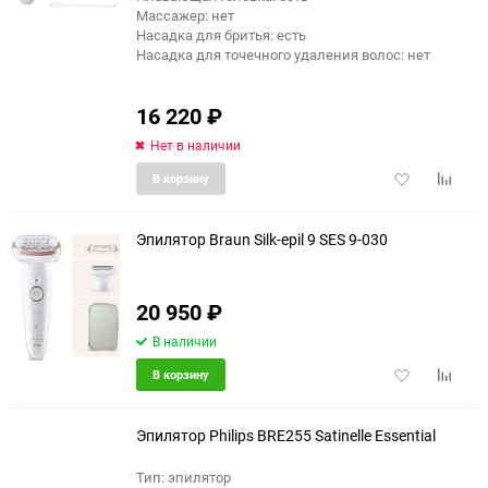
Массажер: нет
Насадка для бритья: есть
Насадка для точечного удаления волос: нет
16 220
₽
Нет в наличии
Добавить
Добави
В корзину
в
к
избранное
сравне
Эпилятор Braun Silk-epil 9 SES 9-030
20 950
₽
В наличии
Добавить
Добави
В корзину
в
к
избранное
сравне
Эпилятор Philips BRE255 Satinelle Essential
Тип: эпилятор