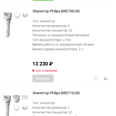
в
к
избранное
сравне
Эпилятор Philips BRE700/00
Тип: эпилятор
Количество режимов: 2
еще 3 фото
Количество пинцетов: 32
Питание: от аккумулятора/батареек
Тип аккумулятора: Li-Ion
Время работы от аккумулятора: 40 мин
Время заряда аккумулятора: 2 ч
13 230
₽
Нет в наличии
Добавить
Добави
В корзину
в
к
избранное
сравне
Эпилятор Philips BRE710/00
Тип: эпилятор
Количество режимов: 2
еще 3 фото
Количество пинцетов: 32