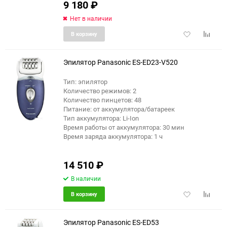
9 180
₽
Нет в наличии
Добавить
Добави
В корзину
в
к
избранное
сравне
Эпилятор Panasonic ES-ED23-V520
Тип: эпилятор
Количество режимов: 2
Количество пинцетов: 48
Питание: от аккумулятора/батареек
Тип аккумулятора: Li-Ion
Время работы от аккумулятора: 30 мин
Время заряда аккумулятора: 1 ч
14 510
₽
В наличии
Добавить
Добави
В корзину
в
к
избранное
сравне
Эпилятор Panasonic ES-ED53