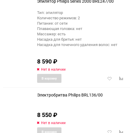
Эпилятор Philips Series 2000 BRE247/00
Тип: эпилятор
Количество режимов: 2
Питание: от сети
Плавающая головка: нет
Массажер: есть
Насадка для бритья: нет
Насадка для точечного удаления волос: нет
8 590
₽
Нет в наличии
Добавить
Добави
В корзину
в
к
избранное
сравне
Электробритва Philips BRL136/00
8 550
₽
Нет в наличии
Добавить
Добави
В корзину