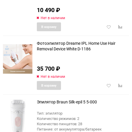
10 490
₽
Нет в наличии
Добавить
Добави
В корзину
в
к
избранное
сравне
Фотоэпилятор Dreame IPL Home Use Hair
Removal Device White D-1186
35 700
₽
Нет в наличии
Добавить
Добави
В корзину
в
к
избранное
сравне
Эпилятор Braun Silk-epil 5 5-000
Тип: эпилятор
Количество режимов: 2
еще 3 фото
Количество пинцетов: 28
Питание: от аккумулятора/батареек