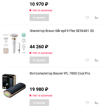
10 970
₽
Нет в наличии
Добавить
Добави
В корзину
в
к
избранное
сравне
Эпилятор Braun Silk-epil 9 Flex SES9481 3D
44 260
₽
Нет в наличии
Добавить
Добави
В корзину
в
к
избранное
сравне
Фотоэпилятор Beurer IPL 7800 Cool Pro
19 980
₽
еще 1 фото
Нет в наличии
Добавить
Добави
В корзину