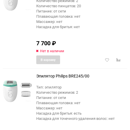
Количество режимов: 2
еще 4 фото
Количество пинцетов: 20
Питание: от сети
Плавающая головка: нет
Массажер: нет
Насадка для бритья: нет
7 700
₽
Нет в наличии
Добавить
Добави
В корзину
в
к
избранное
сравне
Эпилятор Philips BRE245/00
Тип: эпилятор
Количество режимов: 2
еще 6 фото
Питание: от сети
Плавающая головка: нет
Массажер: нет
Насадка для бритья: есть
Насадка для точечного удаления волос: нет