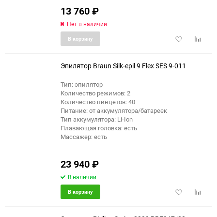
13 760
₽
Нет в наличии
Добавить
Добави
В корзину
в
к
избранное
сравне
Эпилятор Braun Silk-epil 9 Flex SES 9-011
Тип: эпилятор
Количество режимов: 2
Количество пинцетов: 40
Питание: от аккумулятора/батареек
Тип аккумулятора: Li-Ion
Плавающая головка: есть
Массажер: есть
23 940
₽
В наличии
Добавить
Добави
В корзину
в
к
избранное
сравне