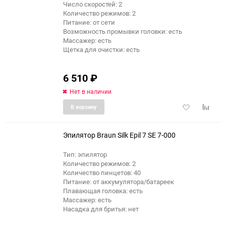
Число скоростей: 2
Количество режимов: 2
Питание: от сети
Возможность промывки головки: есть
Массажер: есть
Щетка для очистки: есть
6 510
₽
Нет в наличии
Добавить
Добави
В корзину
в
к
избранное
сравне
Эпилятор Braun Silk Epil 7 SE 7-000
Тип: эпилятор
Количество режимов: 2
еще 10 фото
Количество пинцетов: 40
Питание: от аккумулятора/батареек
Плавающая головка: есть
Массажер: есть
Насадка для бритья: нет