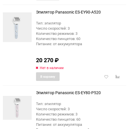
в
к
избранное
сравне
Эпилятор Panasonic ES-EY90-A520
Тип: эпилятор
Число скоростей: 3
Количество режимов: 3
Количество пинцетов: 60
Питание: от аккумулятора
20 270
₽
Нет в наличии
Добавить
Добави
В корзину
в
к
избранное
сравне
Эпилятор Panasonic ES-EY80-P520
Тип: эпилятор
Число скоростей: 3
Количество режимов: 3
Количество пинцетов: 60
Питание: от аккумулятора