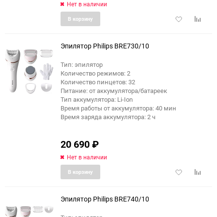
Нет в наличии
Добавить
Добави
В корзину
в
к
избранное
сравне
Эпилятор Philips BRE730/10
Тип: эпилятор
Количество режимов: 2
еще 4 фото
Количество пинцетов: 32
Питание: от аккумулятора/батареек
Тип аккумулятора: Li-Ion
Время работы от аккумулятора: 40 мин
Время заряда аккумулятора: 2 ч
20 690
₽
Нет в наличии
Добавить
Добави
В корзину
в
к
избранное
сравне
Эпилятор Philips BRE740/10