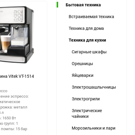
Бытовая техника
ю
Встраиваемая техника
ю
ю
Техника для дома
Техника для кухни
Сигарные шкафы
Орешницы
Яйцеварки
на Vitek VT-1514
Электрошашлычницы
ессо
ение эспрессо:
Электрогрили
матическое
 рожка: металл
Электрические
5 л
чайники
 1650 Вт
о групп: 1
Морозильники и лари
 помпы: 15 бар