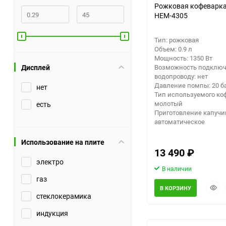
Рожковая кофеварка
HEM-4305
Заточные станки (точила)
Тип: рожковая
Дровоколы
Объем: 0.9 л
Мощность: 1350 Вт
Дисплей
Возможность подключ
Грузоподъемное
водопроводу: нет
оборудование
Давление помпы: 20 б
нет
Тип используемого ко
молотый
есть
Гидроаккумуляторы и
Приготовление капучи
расширительные баки
автоматическое
Вытяжная вентиляция
Использование на плите
13 490
₽
электро
Вибротехника
В наличии
газ
Быст
В КОРЗИНУ
Бетономешалки
прос
стеклокерамика
индукция
Бензоинструмент