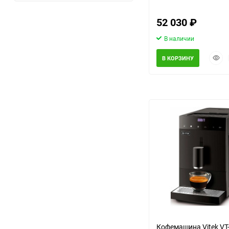
52 030
₽
В наличии
Быст
В КОРЗИНУ
прос
еще 1 фото
Кофемашина Vitek VT