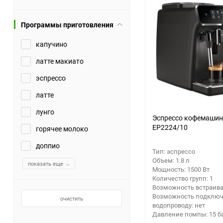
Аккумуляторный
инструмент
Программы приготовления
капучино
латте макиато
эспрессо
латте
лунго
Эспрессо кофемашина
EP2224/10
горячее молоко
доппио
Тип: эспрессо
Объем: 1.8 л
показать еще
Мощность: 1500 Вт
Количество групп: 1
Возможность встраива
Возможность подключ
очистить
водопроводу: нет
Давление помпы: 15 б