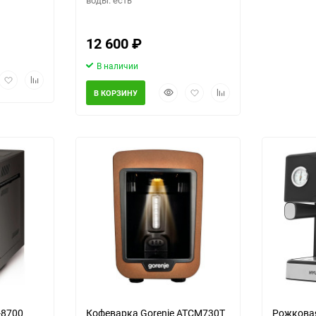
12 600
₽
В наличии
рый
Добавить
Добавить
Быстрый
Добавить
Добавить
мотр
в
к
В КОРЗИНУ
просмотр
в
к
избранное
сравнению
избранное
сравнению
-8700
Кофеварка Gorenje ATCM730T
Рожковая