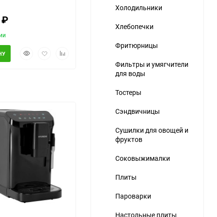
Холодильники
0
₽
Хлебопечки
ии
Фритюрницы
Быстрый
Добавить
Добавить
НУ
просмотр
в
к
Фильтры и умягчители
избранное
сравнению
для воды
ю
Тостеры
Сэндвичницы
Сушилки для овощей и
фруктов
Соковыжималки
еще 14 фото
Плиты
Пароварки
Настольные плиты