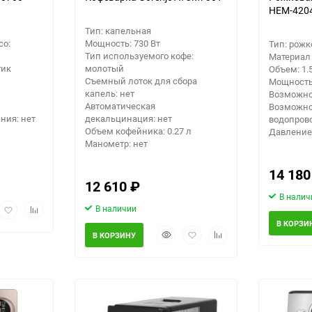
HEM-420
Тип: капельная
со:
Мощность: 730 Вт
Тип: рожк
Тип используемого кофе:
Материал
тик
молотый
Объем: 1.
Съемный лоток для сбора
Мощность:
капель: нет
Возможно
Автоматическая
Возможно
ния: нет
декальцинация: нет
водопрово
Объем кофейника: 0.27 л
Давление
Манометр: нет
14 18
12 610
₽
В налич
рый
Добавить
Добавить
В наличии
мотр
в
к
В КОРЗИ
Быстрый
Добавить
Добавить
избранное
сравнению
В КОРЗИНУ
просмотр
в
к
избранное
сравнению