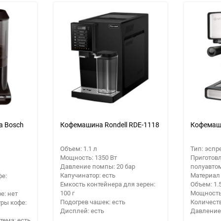
30
Выберите категори
60
Выберите категори
Выберите категори
90
150
а Bosch
Кофемашина Rondell RDE-1118
Кофемаши
Объем: 1.1 л
Тип: эспр
Мощность: 1350 Вт
Приготовл
Давление помпы: 20 бар
полуавто
Капучинатор: есть
Материал
фе:
Емкость контейнера для зерен:
Объем: 1.
100 г
Мощность:
е: нет
Подогрев чашек: есть
Количеств
ры кофе:
Дисплей: есть
Давление
тема: есть