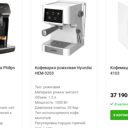
еще 5 фото
 Philips
Кофеварка рожковая Hyundai
Кофемаш
HEM-3203
4103
Тип: рожковая
Материал рожка: металл
37 19
Объем: 1.5 л
Мощность: 1000 Вт
В налич
ния: нет
Давление помпы: 20 бар
ения к
Тип используемого кофе:
В КОРЗИ
молотый
ар
Регулировка порции горячей
воды: есть