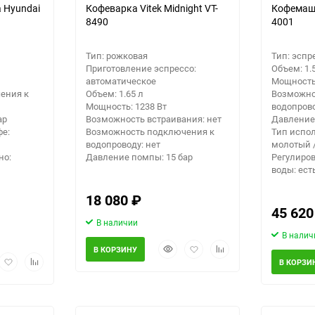
 Hyundai
Кофеварка Vitek Midnight VT-
Кофемаш
8490
4001
Тип: рожковая
Тип: эспр
Приготовление эспрессо:
Объем: 1.
автоматическое
Мощность:
ения к
Объем: 1.65 л
Возможно
Мощность: 1238 Вт
водопрово
ар
Возможность встраивания: нет
Давление
фе:
Возможность подключения к
Тип испол
водопроводу: нет
молотый 
но:
Давление помпы: 15 бар
Регулиров
воды: ест
18 080
₽
45 62
В наличии
В налич
Быстрый
Добавить
Добавить
В КОРЗИНУ
рый
Добавить
Добавить
просмотр
в
к
В КОРЗИ
мотр
в
к
избранное
сравнению
избранное
сравнению