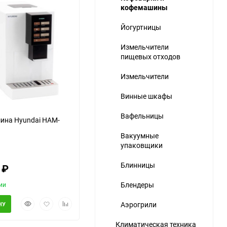
кофемашины
Йогуртницы
Измельчители
пищевых отходов
еще 3 фото
Измельчители
Винные шкафы
Вафельницы
ина Hyundai HAM-
Вакуумные
упаковщики
Блинницы
0
₽
Блендеры
ии
Быстрый
Добавить
Добавить
Аэрогрили
НУ
просмотр
в
к
избранное
сравнению
Климатическая техника