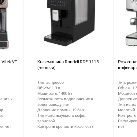
Vitek VT-
Кофемашина Rondell RDE-1115
Рожкова
(черный)
кофеварк
Тип: эспрессо
Тип: рожк
Объем: 1.3 л
Объем: 1.
Мощность: 1400 Вт
Мощность:
ения к
Возможность подключения к
Давление
водопроводу: нет
Тип испол
ар
Давление помпы: 19 бар
молотый
фе:
Тип используемого кофе:
Контроль 
зерновой
Регулиров
е: нет
Контроль крепости кофе: есть
нет