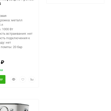
4
овая
 рожка: металл
5 л
 1000 Вт
сть встраивания: нет
сть подключения к
ду: нет
 помпы: 20 бар
0
₽
ии
Быстрый
Добавить
Добавить
НУ
просмотр
в
к
избранное
сравнению