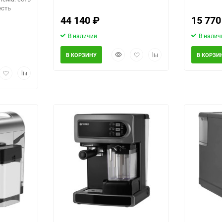
есть
44 140
₽
15 77
В наличии
В налич
Быстрый
Добавить
Добавить
В КОРЗИНУ
В КОРЗИ
просмотр
в
к
рый
Добавить
Добавить
избранное
сравнению
Выберите категори
мотр
в
к
избранное
сравнению