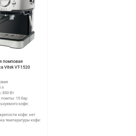
я помповая
а Vitek VT-1520
овая
5 л
 850 Вт
 помпы: 15 бар
ьзуемого кофе:
крепости кофе: нет
ка температуры кофе: