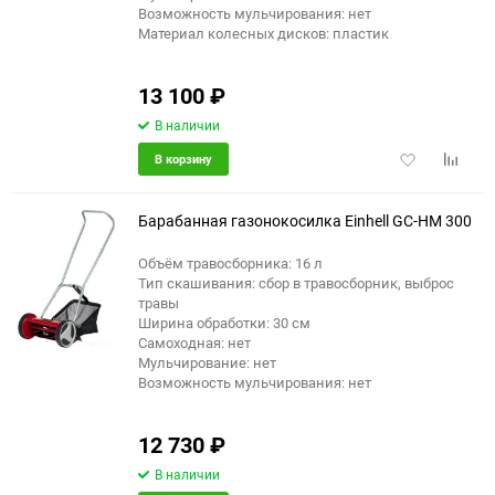
Возможность мульчирования: нет
Материал колесных дисков: пластик
13 100
₽
В наличии
Добавить
Добави
В корзину
в
к
избранное
сравне
Барабанная газонокосилка Einhell GC-HM 300
Объём травосборника: 16 л
Тип скашивания: сбор в травосборник, выброс
травы
Ширина обработки: 30 см
Самоходная: нет
Мульчирование: нет
Возможность мульчирования: нет
12 730
₽
В наличии