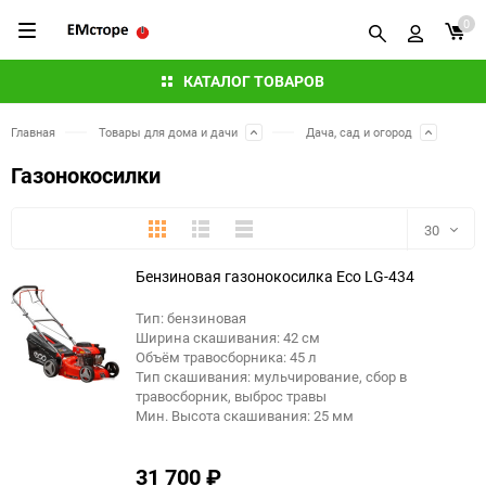
0
КАТАЛОГ ТОВАРОВ
Главная
Товары для дома и дачи
Дача, сад и огород
Газонокосилки
Плитка
Подробно
Компактно
30
Бензиновая газонокосилка Eco LG-434
30
Тип: бензиновая
60
Ширина скашивания: 42 см
еще 3 фото
Объём травосборника: 45 л
90
Тип скашивания: мульчирование, сбор в
травосборник, выброс травы
Мин. Высота скашивания: 25 мм
150
31 700
₽