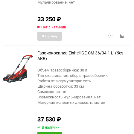
Мульчирование: нет
33 250
₽
Нет в наличии
Добавить
Добави
В корзину
в
к
избранное
сравне
Газонокосилка Einhell GE-CM 36/34-1 Li (без
АКБ)
Объём травосборника: 30 л
еще 2 фото
Тип скашивания: сбор в травосборник
Работа от аккумулятора: есть
Ширина обработки: 33 см
Самоходная: нет
Возможность мульчирования: нет
Материал колесных дисков: пластик
37 530
₽
В наличии