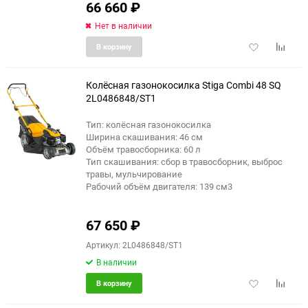
66 660
₽
Нет в наличии
Добавить
Добави
В корзину
в
к
избранное
сравне
Колёсная газонокосилка Stiga Combi 48 SQ
2L0486848/ST1
Тип: колёсная газонокосилка
еще 6 фото
Ширина скашивания: 46 см
Объём травосборника: 60 л
Тип скашивания: сбор в травосборник, выброс
травы, мульчирование
Рабочий объём двигателя: 139 см3
67 650
₽
Артикул: 2L0486848/ST1
В наличии
Добавить
Добави
В корзину
в
к