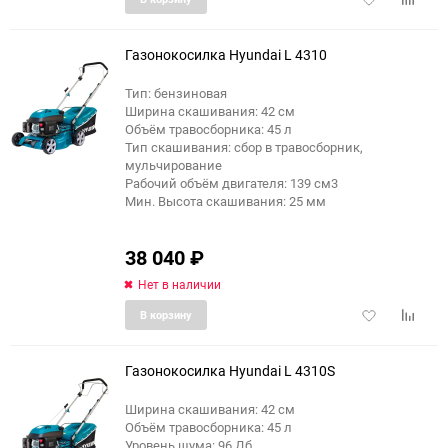
в
к
избранное
сравне
Газонокосилка Hyundai L 4310
Тип: бензиновая
Ширина скашивания: 42 см
Объём травосборника: 45 л
Тип скашивания: сбор в травосборник,
мульчирование
Рабочий объём двигателя: 139 см3
Мин. Высота скашивания: 25 мм
38 040
₽
Нет в наличии
Добавить
Добави
В корзину
в
к
избранное
сравне
Газонокосилка Hyundai L 4310S
Ширина скашивания: 42 см
Объём травосборника: 45 л
Уровень шума: 96 Дб