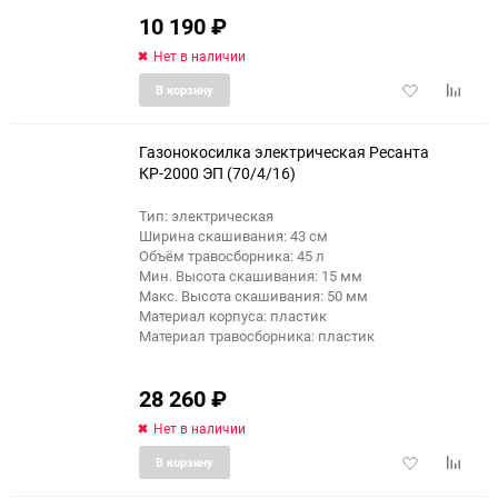
10 190
₽
Нет в наличии
Добавить
Добави
В корзину
в
к
избранное
сравне
Газонокосилка электрическая Ресанта
КР-2000 ЭП (70/4/16)
Тип: электрическая
еще 4 фото
Ширина скашивания: 43 см
Объём травосборника: 45 л
Мин. Высота скашивания: 15 мм
Макс. Высота скашивания: 50 мм
Материал корпуса: пластик
Материал травосборника: пластик
28 260
₽
Нет в наличии
Добавить
Добави
В корзину
в
к