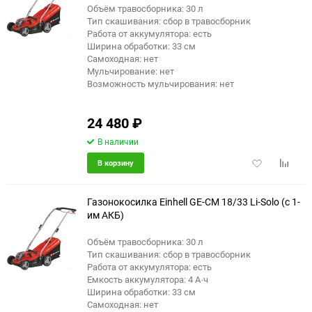
Объём травосборника: 30 л
еще 1 фото
Тип скашивания: сбор в травосборник
Работа от аккумулятора: есть
Ширина обработки: 33 см
Самоходная: нет
Мульчирование: нет
Возможность мульчирования: нет
24 480
₽
В наличии
Добавить
Добави
В корзину
в
к
избранное
сравне
Газонокосилка Einhell GE-CM 18/33 Li-Solo (с 1-
им АКБ)
Объём травосборника: 30 л
еще 2 фото
Тип скашивания: сбор в травосборник
Работа от аккумулятора: есть
Емкость аккумулятора: 4 А·ч
Ширина обработки: 33 см
Самоходная: нет