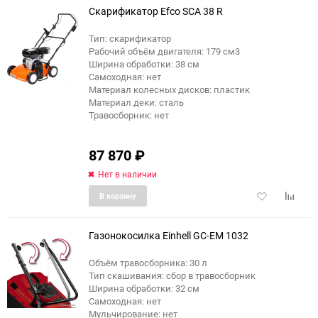
Скарификатор Efco SCA 38 R
Тип: скарификатор
Рабочий объём двигателя: 179 см3
Ширина обработки: 38 см
Самоходная: нет
Материал колесных дисков: пластик
Материал деки: сталь
Травосборник: нет
87 870
₽
Нет в наличии
Добавить
Добави
В корзину
в
к
избранное
сравне
Газонокосилка Einhell GC-EM 1032
Объём травосборника: 30 л
Тип скашивания: сбор в травосборник
Ширина обработки: 32 см
Самоходная: нет
Мульчирование: нет