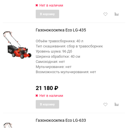
Нет в наличии
Добавить
Добави
В корзину
в
к
избранное
сравне
Газонокосилка Eco LG-435
Объём травосборника: 40 л
Тип скашивания: сбор в травосборник
Уровень шума: 96 Дб
Ширина обработки: 40 см
Самоходная: нет
Мульчирование: нет
Возможность мульчирования: нет
21 180
₽
Нет в наличии
Добавить
Добави
В корзину
в
к
избранное
сравне
Газонокосилка Eco LG-633