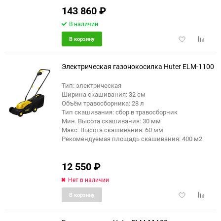
143 860
₽
В наличии
Добавить
Добави
В корзину
в
к
избранное
сравне
Электрическая газонокосилка Huter ELM-1100
Тип: электрическая
Ширина скашивания: 32 см
Объём травосборника: 28 л
Тип скашивания: сбор в травосборник
Мин. Высота скашивания: 30 мм
Макс. Высота скашивания: 60 мм
Рекомендуемая площадь скашивания: 400 м2
12 550
₽
Нет в наличии
Добавить
Добави
В корзину
в
к
избранное
сравне