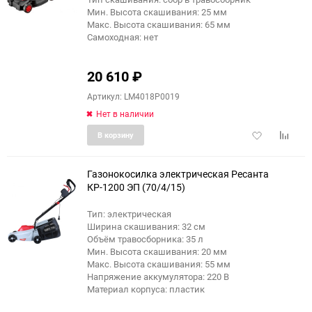
Мин. Высота скашивания: 25 мм
Макс. Высота скашивания: 65 мм
Самоходная: нет
20 610
₽
Артикул: LM4018P0019
Нет в наличии
Добавить
Добави
В корзину
в
к
избранное
сравне
Газонокосилка электрическая Ресанта
КР-1200 ЭП (70/4/15)
Тип: электрическая
еще 5 фото
Ширина скашивания: 32 см
Объём травосборника: 35 л
Мин. Высота скашивания: 20 мм
Макс. Высота скашивания: 55 мм
Напряжение аккумулятора: 220 В
Материал корпуса: пластик