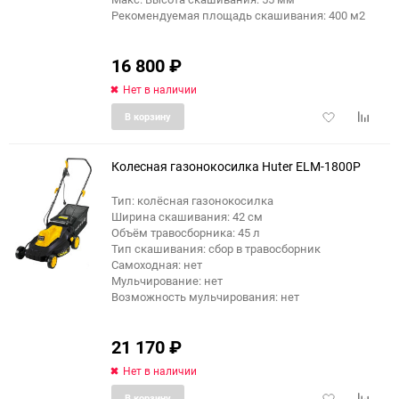
Рекомендуемая площадь скашивания: 400 м2
16 800
₽
Нет в наличии
Добавить
Добави
В корзину
в
к
избранное
сравне
Колесная газонокосилка Huter ELM-1800P
Тип: колёсная газонокосилка
Ширина скашивания: 42 см
Объём травосборника: 45 л
Тип скашивания: сбор в травосборник
Самоходная: нет
Мульчирование: нет
Возможность мульчирования: нет
21 170
₽
Нет в наличии
Добавить
Добави
В корзину