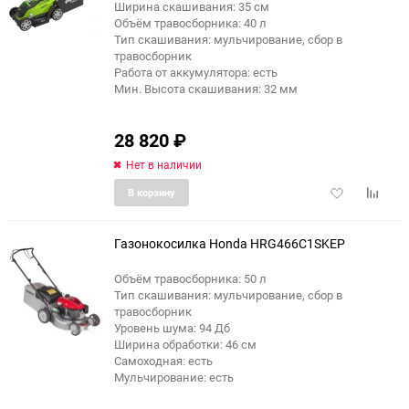
Ширина скашивания: 35 см
Объём травосборника: 40 л
Тип скашивания: мульчирование, сбор в
травосборник
Работа от аккумулятора: есть
Мин. Высота скашивания: 32 мм
28 820
₽
Нет в наличии
Добавить
Добави
В корзину
в
к
избранное
сравне
Газонокосилка Honda HRG466С1SKEP
Объём травосборника: 50 л
Тип скашивания: мульчирование, сбор в
еще 2 фото
травосборник
Уровень шума: 94 Дб
Ширина обработки: 46 см
Самоходная: есть
Мульчирование: есть