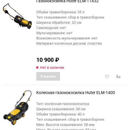
Газонокосилка Huter ELM-11А32
Объём травосборника: 35 л
Тип скашивания: сбор в травосборник
Ширина обработки: 32 см
Самоходная: нет
Мульчирование: нет
Возможность мульчирования: нет
Материал колесных дисков: пластик
10 900
₽
Нет в наличии
Добавить
Добави
В корзину
в
к
избранное
сравне
Колесная газонокосилка Huter ELM-1400
Тип: колёсная газонокосилка
Ширина скашивания: 38 см
Объём травосборника: 40 л
Тип скашивания: сбор в травосборник
Мин. Высота скашивания: 28 мм
Макс. Высота скашивания: 55 мм