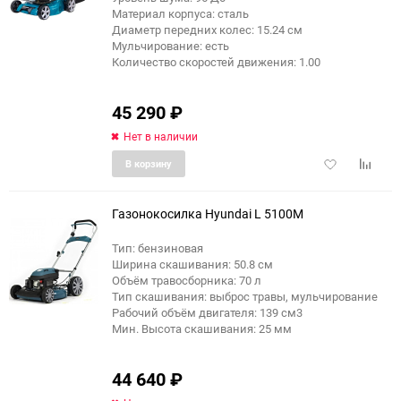
Материал корпуса: сталь
Диаметр передних колес: 15.24 см
Мульчирование: есть
Количество скоростей движения: 1.00
45 290
₽
Нет в наличии
Добавить
Добави
В корзину
в
к
избранное
сравне
Газонокосилка Hyundai L 5100M
Тип: бензиновая
Ширина скашивания: 50.8 см
Объём травосборника: 70 л
Тип скашивания: выброс травы, мульчирование
Рабочий объём двигателя: 139 см3
Мин. Высота скашивания: 25 мм
44 640
₽