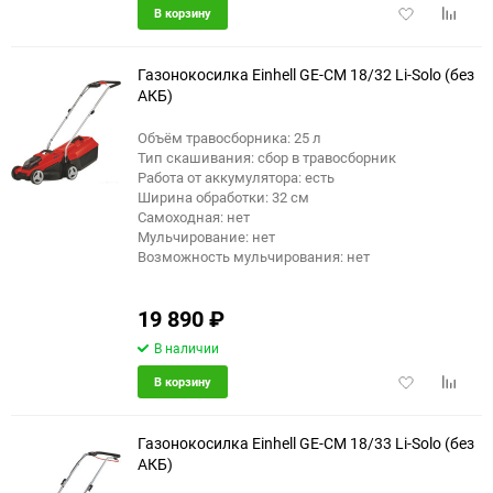
Добавить
Добави
В корзину
в
к
избранное
сравне
Газонокосилка Einhell GE-CM 18/32 Li-Solo (без
АКБ)
Объём травосборника: 25 л
еще 1 фото
Тип скашивания: сбор в травосборник
Работа от аккумулятора: есть
Ширина обработки: 32 см
Самоходная: нет
Мульчирование: нет
Возможность мульчирования: нет
19 890
₽
В наличии
Добавить
Добави
В корзину
в
к
избранное
сравне
Газонокосилка Einhell GE-CM 18/33 Li-Solo (без
АКБ)