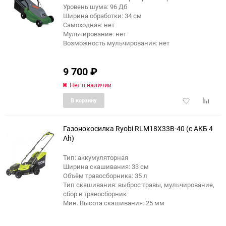
Уровень шума: 96 Дб
Ширина обработки: 34 см
Самоходная: нет
Мульчирование: нет
Возможность мульчирования: нет
9 700
₽
Нет в наличии
Добавить
Добави
В корзину
в
к
избранное
сравне
Газонокосилка Ryobi RLM18X33B-40 (с АКБ 4
Ah)
Тип: аккумуляторная
Ширина скашивания: 33 см
Объём травосборника: 35 л
Тип скашивания: выброс травы, мульчирование,
сбор в травосборник
Мин. Высота скашивания: 25 мм