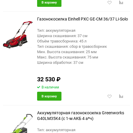
Добавить
Добави
В корзину
в
к
избранное
сравне
Газонокосилка Einhell PXC GE-CM 36/37 Li-Solo
Тип: аккумуляторная
Ширина скашивания: 37 см
Объём травосборника: 45 л
Тип скашивания: сбор в травосборник
Мин. Высота скашивания: 25 мм
Макс. Высота скашивания: 75 мм
Ширина обработки: 37 см
32 530
₽
В наличии
Добавить
Добави
В корзину
в
к
избранное
сравне
Аккумуляторная газонокосилка Greenworks
G40LM35K4 (с 1-м АКБ 4 а*ч)
Тип: аккумуляторная