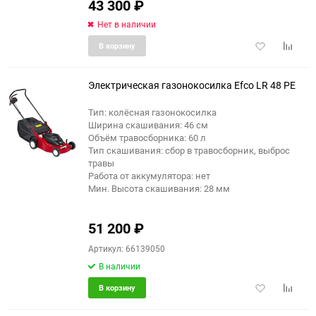
43 300
₽
Нет в наличии
Добавить
Добави
В корзину
в
к
избранное
сравне
Электрическая газонокосилка Efco LR 48 PE
Тип: колёсная газонокосилка
Ширина скашивания: 46 см
Объём травосборника: 60 л
Тип скашивания: сбор в травосборник, выброс
травы
Работа от аккумулятора: нет
Мин. Высота скашивания: 28 мм
51 200
₽
Артикул: 66139050
В наличии
Добавить
Добави
В корзину
в
к
избранное
сравне