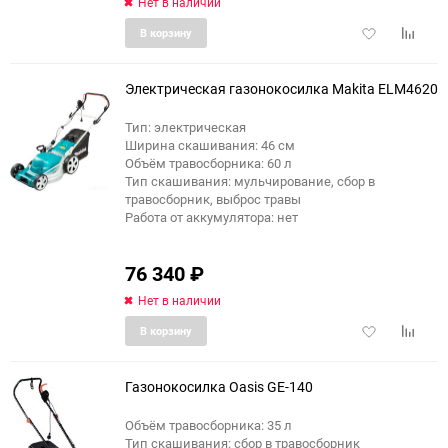
Нет в наличии
Добавить
Добави
В корзину
в
к
избранное
сравне
Электрическая газонокосилка Makita ELM4620
Тип: электрическая
Ширина скашивания: 46 см
Объём травосборника: 60 л
Тип скашивания: мульчирование, сбор в
травосборник, выброс травы
Работа от аккумулятора: нет
76 340
₽
Нет в наличии
Добавить
Добави
В корзину
в
к
избранное
сравне
Газонокосилка Oasis GE-140
Объём травосборника: 35 л
Тип скашивания: сбор в травосборник