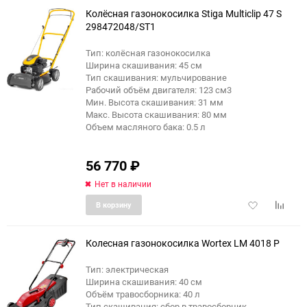
избранное
сравне
Колёсная газонокосилка Stiga Multiclip 47 S
298472048/ST1
Тип: колёсная газонокосилка
Ширина скашивания: 45 см
Тип скашивания: мульчирование
Рабочий объём двигателя: 123 см3
Мин. Высота скашивания: 31 мм
Макс. Высота скашивания: 80 мм
Объем масляного бака: 0.5 л
56 770
₽
Нет в наличии
Добавить
Добави
В корзину
в
к
избранное
сравне
Колесная газонокосилка Wortex LM 4018 P
Тип: электрическая
Ширина скашивания: 40 см
Объём травосборника: 40 л
Тип скашивания: сбор в травосборник