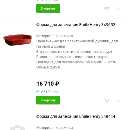
Добавить
Добави
В корзину
в
к
избранное
сравне
Форма для запекания Emile Henry 349652
Материал: керамика
Назначение: для электрической духовки, для
газовой духовки
Внутреннее покрытие: стеклянная глазурь
Внешнее покрытие: стеклянная глазурь
Подходит для посудомоечной машины: есть
Объем: 2.95 л
16 710
₽
В наличии
Добавить
Добави
В корзину
в
к
избранное
сравне
Форма для запекания Emile Henry 348444
Материал: керамика