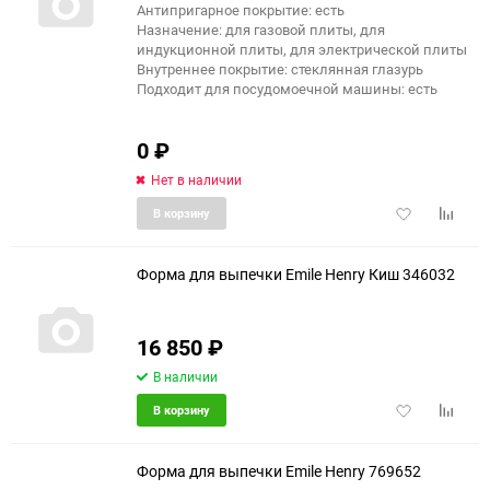
Антипригарное покрытие: есть
Назначение: для газовой плиты, для
индукционной плиты, для электрической плиты
Внутреннее покрытие: стеклянная глазурь
Подходит для посудомоечной машины: есть
0
₽
Нет в наличии
Добавить
Добави
В корзину
в
к
избранное
сравне
Форма для выпечки Emile Henry Киш 346032
16 850
₽
В наличии
Добавить
Добави
В корзину
в
к
избранное
сравне
Форма для выпечки Emile Henry 769652