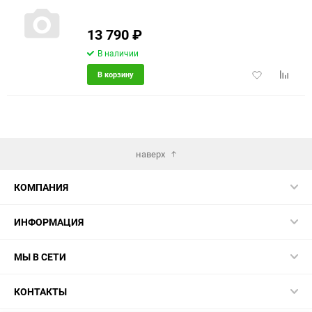
13 790
₽
В наличии
Добавить
Добави
В корзину
в
к
избранное
сравне
наверх
КОМПАНИЯ
ИНФОРМАЦИЯ
МЫ В СЕТИ
КОНТАКТЫ