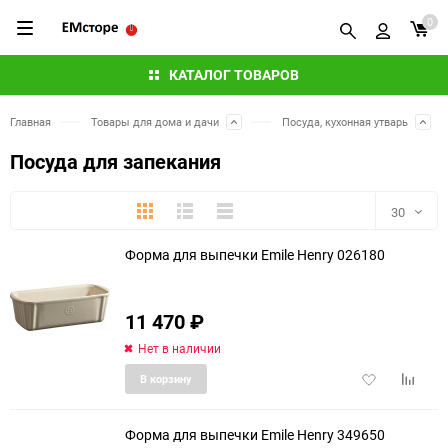
0
КАТАЛОГ ТОВАРОВ
Главная
Товары для дома и дачи
Посуда, кухонная утварь
Посуда для запекания
Плитка
Подробно
Компактно
30
Форма для выпечки Emile Henry 026180
30
60
11 470
₽
90
Нет в наличии
Добавить
Добави
В корзину
150
в
к
избранное
сравне
Форма для выпечки Emile Henry 349650