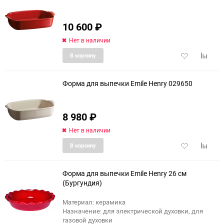
10 600
₽
еще 1 фото
Нет в наличии
Добавить
Добави
В корзину
в
к
избранное
сравне
Форма для выпечки Emile Henry 029650
8 980
₽
Нет в наличии
Добавить
Добави
В корзину
в
к
избранное
сравне
Форма для выпечки Emile Henry 26 см
(Бургундия)
Материал: керамика
Назначение: для электрической духовки, для
газовой духовки