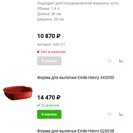
Подходит для посудомоечной машины: есть
Объем: 1.4 л
Длина: 26 см
Ширина: 26 см
10 870
₽
Артикул: 346131
Нет в наличии
Добавить
Добави
В корзину
в
к
избранное
сравне
Форма для выпечки Emile Henry 342050
14 470
₽
В наличии
Добавить
Добави
В корзину
в
к
избранное
сравне
Форма для выпечки Emile Henry 026038