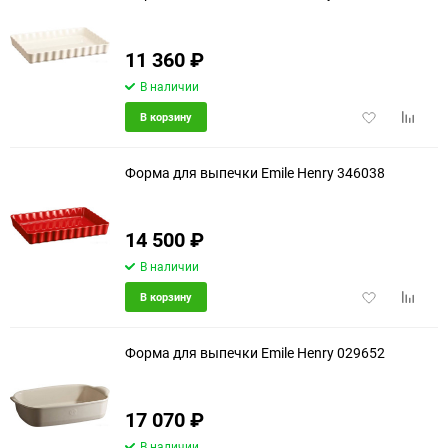
11 360
₽
В наличии
Добавить
Добави
В корзину
в
к
избранное
сравне
Форма для выпечки Emile Henry 346038
14 500
₽
В наличии
Добавить
Добави
В корзину
в
к
избранное
сравне
Форма для выпечки Emile Henry 029652
17 070
₽
еще 1 фото
В наличии