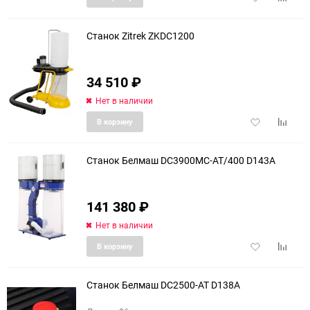
в
к
избранное
сравне
Станок Zitrek ZKDC1200
34 510
₽
Нет в наличии
Добавить
Добави
В корзину
в
к
избранное
сравне
Станок Белмаш DC3900MC-AT/400 D143A
141 380
₽
еще 13 фото
Нет в наличии
Добавить
Добави
В корзину
в
к
избранное
сравне
Станок Белмаш DC2500-AT D138A