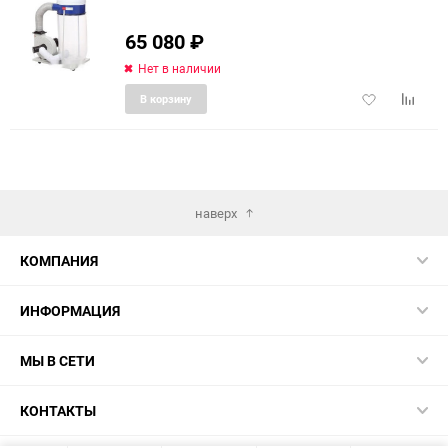
еще 4 фото
65 080
₽
Нет в наличии
Добавить
Добави
В корзину
в
к
избранное
сравне
наверх
КОМПАНИЯ
ИНФОРМАЦИЯ
МЫ В СЕТИ
КОНТАКТЫ