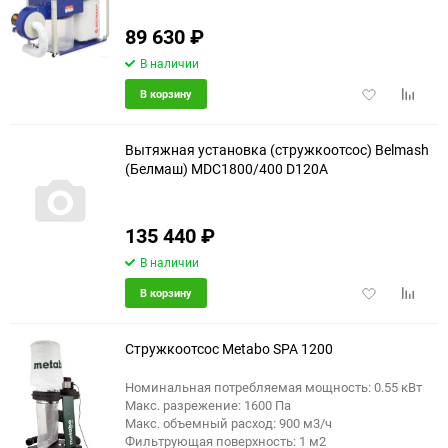
89 630
₽
еще 9 фото
В наличии
Добавить
Добави
В корзину
в
к
избранное
сравне
Вытяжная установка (стружкоотсос) Belmash
(Белмаш) MDC1800/400 D120A
135 440
₽
В наличии
Добавить
Добави
В корзину
в
к
избранное
сравне
Стружкоотсос Metabo SPA 1200
Номинальная потребляемая мощность: 0.55 кВт
Макс. разрежение: 1600 Па
Макс. объемный расход: 900 м3/ч
Фильтрующая поверхность: 1 м2