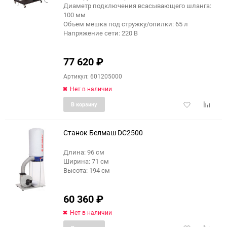
Диаметр подключения всасывающего шланга:
100 мм
Объем мешка под стружку/опилки: 65 л
Напряжение сети: 220 В
77 620
₽
Артикул: 601205000
Нет в наличии
Добавить
Добави
В корзину
в
к
избранное
сравне
Станок Белмаш DC2500
Длина: 96 см
Ширина: 71 см
еще 3 фото
Высота: 194 см
60 360
₽
Нет в наличии