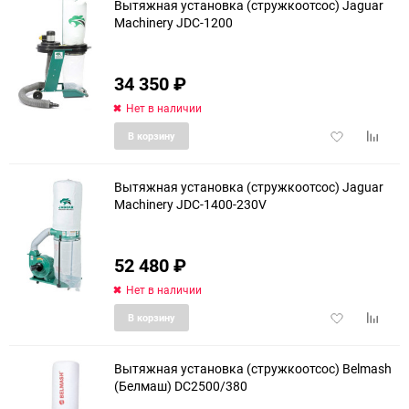
Вытяжная установка (стружкоотсос) Jaguar
Machinery JDC-1200
34 350
₽
Нет в наличии
Добавить
Добави
В корзину
в
к
избранное
сравне
Вытяжная установка (стружкоотсос) Jaguar
Machinery JDC-1400-230V
52 480
₽
Нет в наличии
Добавить
Добави
В корзину
в
к
избранное
сравне
Вытяжная установка (стружкоотсос) Belmash
(Белмаш) DC2500/380