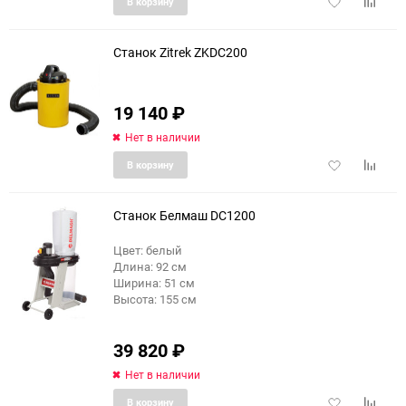
Добавить
Добави
В корзину
в
к
избранное
сравне
Станок Zitrek ZKDC200
19 140
₽
Нет в наличии
Добавить
Добави
В корзину
в
к
избранное
сравне
Станок Белмаш DC1200
Цвет: белый
Длина: 92 см
еще 2 фото
Ширина: 51 см
Высота: 155 см
39 820
₽
Нет в наличии
Добавить
Добави
В корзину