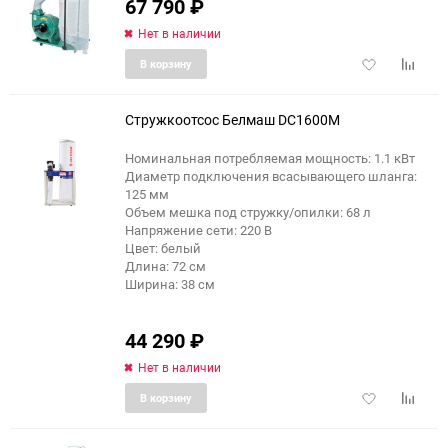
67 790
₽
Нет в наличии
Добавить
Добави
В корзину
в
к
избранное
сравне
Стружкоотсос Белмаш DC1600M
Номинальная потребляемая мощность: 1.1 кВт
Диаметр подключения всасывающего шланга:
еще 1 фото
125 мм
Объем мешка под стружку/опилки: 68 л
Напряжение сети: 220 В
Цвет: белый
Длина: 72 см
Ширина: 38 см
44 290
₽
Нет в наличии
Добавить
Добави
В корзину
в
к
избранное
сравне