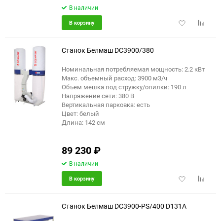
В наличии
Добавить
Добави
В корзину
в
к
избранное
сравне
Станок Белмаш DC3900/380
Номинальная потребляемая мощность: 2.2 кВт
Макс. объемный расход: 3900 м3/ч
Объем мешка под стружку/опилки: 190 л
Напряжение сети: 380 В
Вертикальная парковка: есть
Цвет: белый
Длина: 142 см
89 230
₽
В наличии
Добавить
Добави
В корзину
в
к
избранное
сравне
Станок Белмаш DC3900-PS/400 D131A