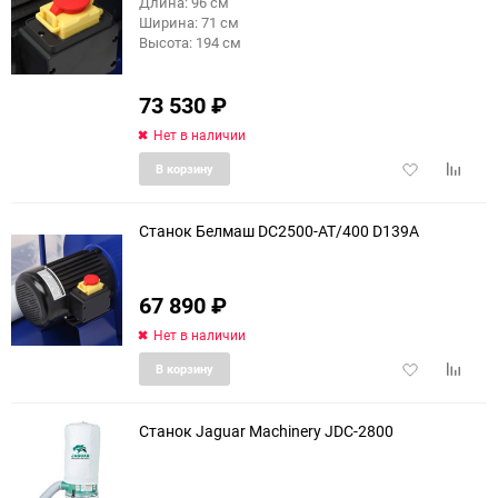
Длина: 96 см
Ширина: 71 см
Высота: 194 см
73 530
₽
Нет в наличии
Добавить
Добави
В корзину
в
к
избранное
сравне
Станок Белмаш DC2500-AT/400 D139A
67 890
₽
Нет в наличии
Добавить
Добави
В корзину
в
к
избранное
сравне
Станок Jaguar Machinery JDC-2800