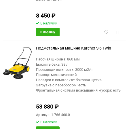
8 450
₽
В наличии
Добавить
Добави
В корзину
в
к
избранное
сравне
Подметальная машина Karcher S 6 Twin
Рабочая ширина: 860 мм
Емкость бака: 38 л
Производительность: 3000 м2/ч
Привод: механический
Насадки в комплекте: боковая щетка
Загрузка с перебросом: есть
Фронтальная система всасывания мусора: есть
53 880
₽
Артикул: 1.766-460.0
В наличии