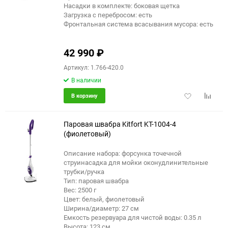
Насадки в комплекте: боковая щетка
Загрузка с перебросом: есть
Фронтальная система всасывания мусора: есть
42 990
₽
Артикул: 1.766-420.0
В наличии
Добавить
Добави
В корзину
в
к
избранное
сравне
Паровая швабра Kitfort KT-1004-4
(фиолетовый)
Описание набора: форсунка точечной
струинасадка для мойки оконудлинительные
трубки/ручка
Тип: паровая швабра
Вес: 2500 г
Цвет: белый, фиолетовый
Ширина/диаметр: 27 см
Емкость резервуара для чистой воды: 0.35 л
Высота: 123 см