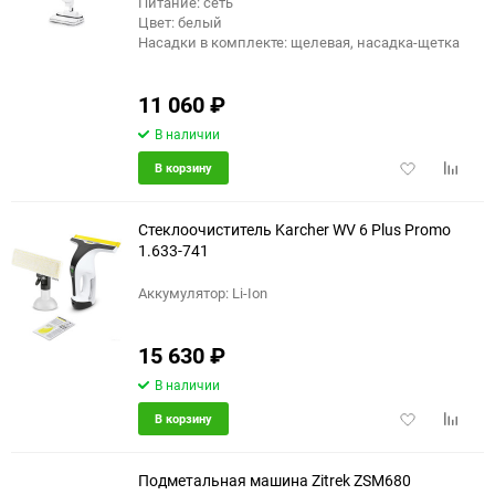
Питание: сеть
Цвет: белый
Насадки в комплекте: щелевая, насадка-щетка
11 060
₽
В наличии
Добавить
Добави
В корзину
в
к
избранное
сравне
Стеклоочиститель Karcher WV 6 Plus Promo
1.633-741
Аккумулятор: Li-Ion
еще 4 фото
15 630
₽
В наличии
Добавить
Добави
В корзину
в
к
избранное
сравне
Подметальная машина Zitrek ZSM680