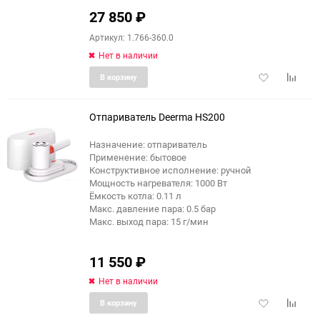
27 850
₽
Артикул: 1.766-360.0
Нет в наличии
Добавить
Добави
В корзину
в
к
избранное
сравне
Отпариватель Deerma HS200
Назначение: отпариватель
Применение: бытовое
Конструктивное исполнение: ручной
Мощность нагревателя: 1000 Вт
Ёмкость котла: 0.11 л
Макс. давление пара: 0.5 бар
Макс. выход пара: 15 г/мин
11 550
₽
Нет в наличии
Добавить
Добави
В корзину
в
к