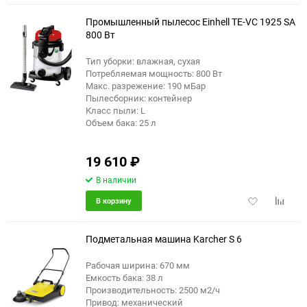
избранное
сравне
Промышленный пылесос Einhell TE-VC 1925 SA
800 Вт
Тип уборки: влажная, сухая
Потребляемая мощность: 800 Вт
Макс. разрежение: 190 мБар
Пылесборник: контейнер
Класс пыли: L
Объем бака: 25 л
19 610
₽
В наличии
Добавить
Добави
В корзину
в
к
избранное
сравне
Подметальная машина Karcher S 6
Рабочая ширина: 670 мм
Емкость бака: 38 л
Производительность: 2500 м2/ч
Привод: механический