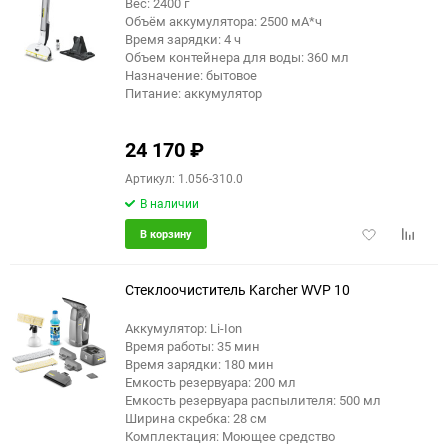
Вес: 2400 г
еще 4 фото
Объём аккумулятора: 2500 мА*ч
Время зарядки: 4 ч
Объем контейнера для воды: 360 мл
Назначение: бытовое
Питание: аккумулятор
24 170
₽
Артикул: 1.056-310.0
В наличии
Добавить
Добави
В корзину
в
к
избранное
сравне
Стеклоочиститель Karcher WVP 10
Аккумулятор: Li-Ion
Время работы: 35 мин
еще 1 фото
Время зарядки: 180 мин
Емкость резервуара: 200 мл
Емкость резервуара распылителя: 500 мл
Ширина скребка: 28 см
Комплектация: Моющее средство