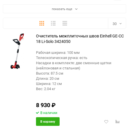
показать еще
Плитка
Подробно
Компактно
30
Очиститель межплиточных швов Einhell GE-CC
30
18 Li-Solo 3424050
60
Рабочая ширина: 100 мм
Телескопическая ручка: есть
90
Насадки в комплекте: две сменные щетки
(нейлоновая и стальная)
Высота: 87.5 см
150
Длина: 20 см
Ширина: 12 см
Вес: 2.04 кг
8 930
₽
В наличии
Добавить
Добави
В корзину
в
к