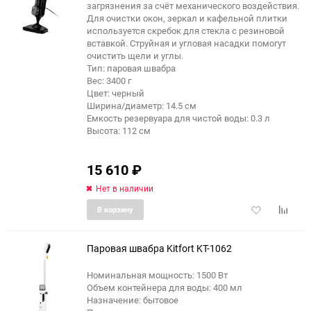
еще 4 фото
загрязнения за счёт механического воздействия.
Для очистки окон, зеркал и кафельной плитки
используется скребок для стекла с резиновой
вставкой. Струйная и угловая насадки помогут
очистить щели и углы.
Тип: паровая швабра
Вес: 3400 г
Цвет: черный
Ширина/диаметр: 14.5 см
Емкость резервуара для чистой воды: 0.3 л
Высота: 112 см
15 610
₽
Нет в наличии
Добавить
Добави
В корзину
в
к
избранное
сравне
Паровая швабра Kitfort KT-1062
Номинальная мощность: 1500 Вт
Объем контейнера для воды: 400 мл
Назначение: бытовое