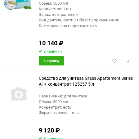
Обьем: 5000 мл
Количество: 1 шт
Запах: нейтральный
Вид деятельности / Область применения:
Коммерческая недвижимость
10 140
₽
В наличии
Добавить
Добави
В корзину
в
к
избранное
сравне
Средство для унитаза Grass Apartament Series
А1+ концентрат 125257 5 л
Назначение: для унитаза
Обьем: 5000 мл
Концентрат: есть
Форма выпуска: гель
9 120
₽
В наличии