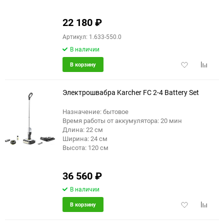
22 180
₽
Артикул: 1.633-550.0
В наличии
Добавить
Добави
В корзину
в
к
избранное
сравне
Электрошвабра Karcher FC 2-4 Battery Set
Назначение: бытовое
Время работы от аккумулятора: 20 мин
Длина: 22 см
Ширина: 24 см
Высота: 120 см
36 560
₽
В наличии
Добавить
Добави
В корзину
в
к
избранное
сравне