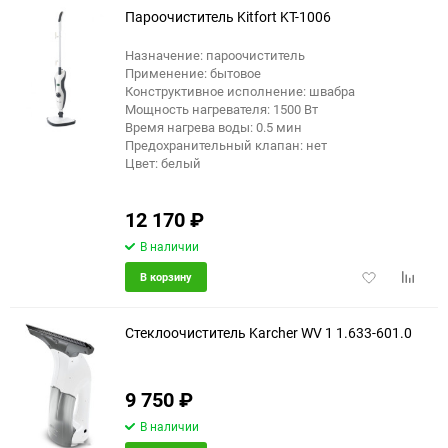
Пароочиститель Kitfort KT-1006
Назначение: пароочиститель
Применение: бытовое
Конструктивное исполнение: швабра
Мощность нагревателя: 1500 Вт
Время нагрева воды: 0.5 мин
Предохранительный клапан: нет
Цвет: белый
12 170
₽
В наличии
Добавить
Добави
В корзину
в
к
избранное
сравне
Стеклоочиститель Karcher WV 1 1.633-601.0
9 750
₽
еще 1 фото
В наличии