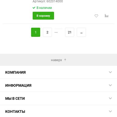
Артикул: 602014000
В наличии
Добавить
Добави
В корзину
в
к
избранное
сравне
...
1
2
21
→
наверх
КОМПАНИЯ
ИНФОРМАЦИЯ
МЫ В СЕТИ
КОНТАКТЫ