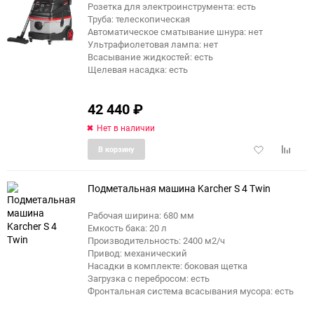
Розетка для электроинструмента: есть
Труба: телескопическая
Автоматическое сматывание шнура: нет
Ультрафиолетовая лампа: нет
Всасывание жидкостей: есть
Щелевая насадка: есть
42 440
₽
Нет в наличии
Добавить
Добави
В корзину
в
к
избранное
сравне
Подметальная машина Karcher S 4 Twin
Рабочая ширина: 680 мм
Емкость бака: 20 л
Производительность: 2400 м2/ч
Привод: механический
Насадки в комплекте: боковая щетка
Загрузка с перебросом: есть
Фронтальная система всасывания мусора: есть