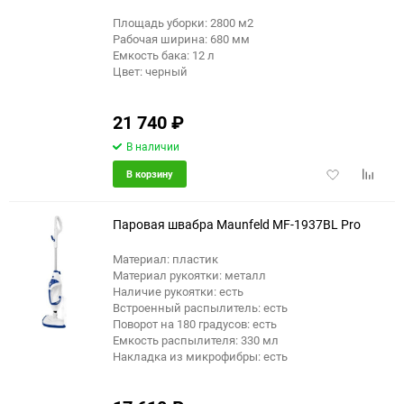
Площадь уборки: 2800 м2
Рабочая ширина: 680 мм
Емкость бака: 12 л
Цвет: черный
21 740
₽
В наличии
Добавить
Добави
В корзину
в
к
избранное
сравне
Паровая швабра Maunfeld MF-1937BL Pro
Материал: пластик
Материал рукоятки: металл
еще 13 фото
Наличие рукоятки: есть
Встроенный распылитель: есть
Поворот на 180 градусов: есть
Емкость распылителя: 330 мл
Накладка из микрофибры: есть