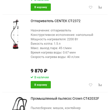
Добавить
Добави
В корзину
в
к
избранное
сравне
Отпариватель CENTEK CT-2372
Назначение: отпариватель
Конструктивное исполнение: напольный
Мощность нагревателя: 2200 Вт
Ёмкость котла: 1.5 л
Макс. выход пара: 45 г/мин
Время нагрева воды: 0.67 мин
Скорость нагрева воды: 40 л/сек
9 870
₽
В наличии
Добавить
Добави
В корзину
в
к
избранное
сравне
Промышленный пылесос Crown CT42032F
Пылесборник: мешок, контейнер