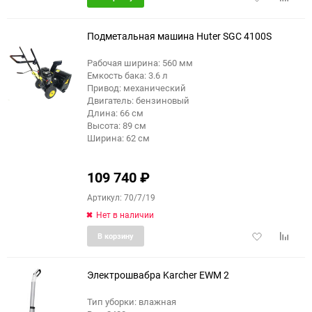
в
к
избранное
сравне
Подметальная машина Huter SGC 4100S
Рабочая ширина: 560 мм
Емкость бака: 3.6 л
Привод: механический
Двигатель: бензиновый
Длина: 66 см
Высота: 89 см
Ширина: 62 см
109 740
₽
Артикул: 70/7/19
Нет в наличии
Добавить
Добави
В корзину
в
к
избранное
сравне
Электрошвабра Karcher EWM 2
Тип уборки: влажная