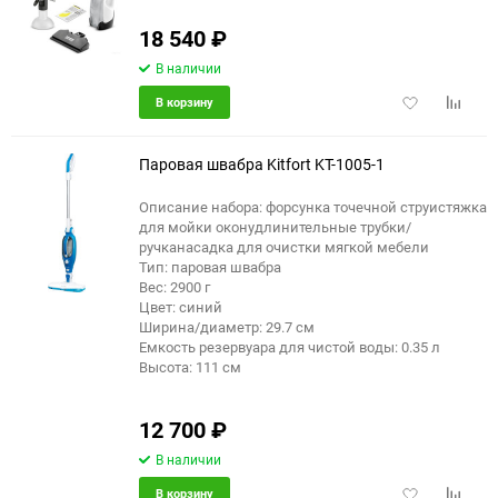
еще 2 фото
18 540
₽
В наличии
Добавить
Добави
В корзину
в
к
избранное
сравне
Паровая швабра Kitfort KT-1005-1
Описание набора: форсунка точечной струистяжка
для мойки оконудлинительные трубки/
еще 1 фото
ручканасадка для очистки мягкой мебели
Тип: паровая швабра
Вес: 2900 г
Цвет: синий
Ширина/диаметр: 29.7 см
Емкость резервуара для чистой воды: 0.35 л
Высота: 111 см
12 700
₽
В наличии
Добавить
Добави
В корзину