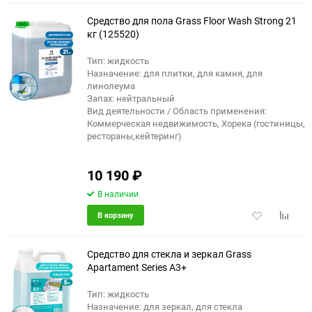
избранное
сравне
Средство для пола Grass Floor Wash Strong 21
кг (125520)
Тип: жидкость
Назначение: для плитки, для камня, для
линолеума
Запах: нейтральный
Вид деятельности / Область применения:
Коммерческая недвижимость, Хорека (гостиницы,
рестораны,кейтеринг)
10 190
₽
В наличии
Добавить
Добави
В корзину
в
к
избранное
сравне
Средство для стекла и зеркал Grass
Apartament Series А3+
Тип: жидкость
Назначение: для зеркал, для стекла