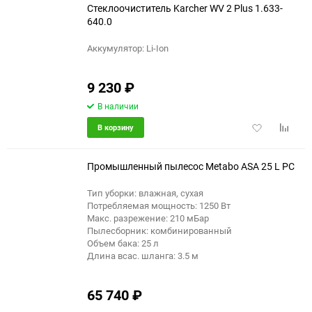
Стеклоочиститель Karcher WV 2 Plus 1.633-
640.0
Аккумулятор: Li-Ion
еще 3 фото
9 230
₽
В наличии
Добавить
Добави
В корзину
в
к
избранное
сравне
Промышленный пылесос Metabo ASA 25 L PC
Тип уборки: влажная, сухая
Потребляемая мощность: 1250 Вт
Макс. разрежение: 210 мБар
Пылесборник: комбинированный
Объем бака: 25 л
Длина всас. шланга: 3.5 м
65 740
₽