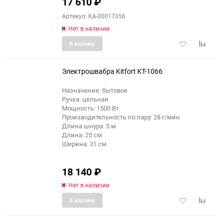
17 610
₽
Артикул: КА-00017356
Нет в наличии
Добавить
Добави
В корзину
в
к
избранное
сравне
Электрошвабра Kitfort KT-1066
Назначение: бытовое
Ручка: цельная
еще 2 фото
Мощность: 1500 Вт
Производительность по пару: 28 г/мин
Длина шнура: 5 м
Длина: 25 см
Ширина: 31 см
18 140
₽
Нет в наличии
Добавить
Добави
В корзину
в
к
избранное
сравне