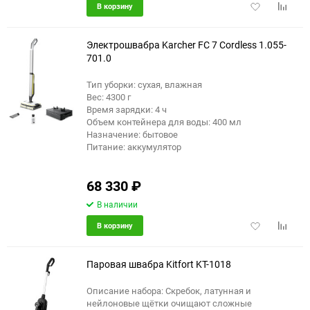
Добавить
Добави
В корзину
в
к
избранное
сравне
Электрошвабра Karcher FC 7 Cordless 1.055-
701.0
Тип уборки: сухая, влажная
Вес: 4300 г
Время зарядки: 4 ч
Объем контейнера для воды: 400 мл
Назначение: бытовое
Питание: аккумулятор
68 330
₽
В наличии
Добавить
Добави
В корзину
в
к
избранное
сравне
Паровая швабра Kitfort KT-1018
Описание набора: Скребок, латунная и
нейлоновые щётки очищают сложные