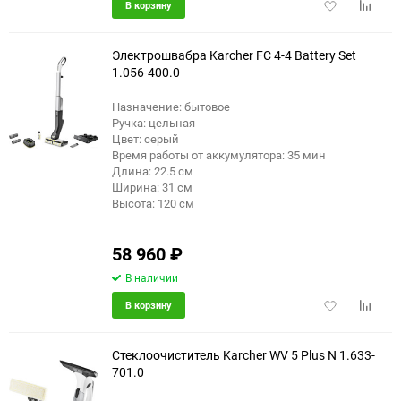
Добавить
Добави
В корзину
в
к
избранное
сравне
Электрошвабра Karcher FC 4-4 Battery Set
1.056-400.0
Назначение: бытовое
еще 1 фото
Ручка: цельная
Цвет: серый
Время работы от аккумулятора: 35 мин
Длина: 22.5 см
Ширина: 31 см
Высота: 120 см
58 960
₽
В наличии
Добавить
Добави
В корзину
в
к
избранное
сравне
Стеклоочиститель Karcher WV 5 Plus N 1.633-
701.0