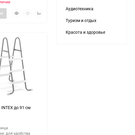
аличии
Аудиотехника
Быстрый
Добавить
Добавить
НУ
просмотр
в
к
Туризм и отдых
избранное
сравнению
Красота и здоровье
 INTEX до 91 см
ница
е: для удобства