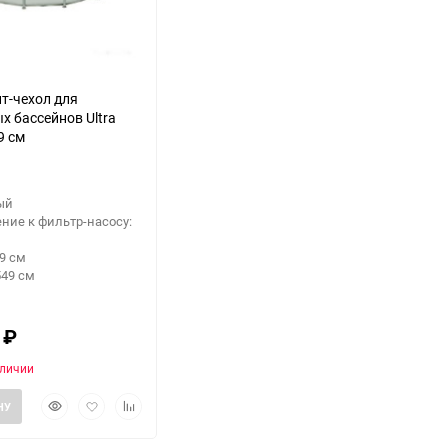
нт-чехол для
х бассейнов Ultra
9 см
ый
ние к фильтр-насосу:
9 см
549 см
0
₽
аличии
Быстрый
Добавить
Добавить
НУ
просмотр
в
к
избранное
сравнению