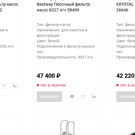
ьтр-насос
Bestway Песочный фильтр-
KRYSTAL 
42
насос 8327 л/ч 58499
26646
Тип: фильтр-насос
Тип: филь
ки и
Назначение: для очистки и
Назначени
фильтрации
фильтрац
Цвет: белый
Цвет: бе
000 л/ч
Подключение к фильтр-насосу:
Подключе
нет
нет
Производительность: 8327 л/ч
Производи
47 400
₽
42 22
рый
Добавить
Добавить
Нет в наличии
Нет в н
мотр
в
к
Быстрый
Добавить
Добавить
избранное
сравнению
В КОРЗИНУ
В КОРЗИ
просмотр
в
к
избранное
сравнению