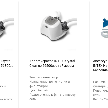
Выберите категори
Выберите категори
Выберите категори
Krystal
Хлоргенератор INTEX Krystal
Аксессуа
 56800л,
Clear до 26500л, с таймером
INTEX На
бассейна
Тип: хлоргенератор
Назначение: для очистки и
Назначени
фильтрации
ки и
фильтрац
Цвет: белый
Подключе
Подключение к фильтр-насосу:
есть
есть
-насосу:
Вес: 3770 