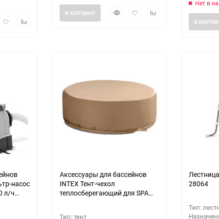
Нет в н
Быстрый
Добавить
Добавить
В КОРЗИНУ
рый
Добавить
Добавить
просмотр
в
к
В КОРЗИ
мотр
в
к
избранное
сравнению
избранное
сравнению
ейнов
Аксессуары для бассейнов
Лестница
ьтр-насос
INTEX Тент-чехол
28064
0 л/ч
теплосберегающий для SPA
28523
Тип: лест
Назначени
Тип: тент