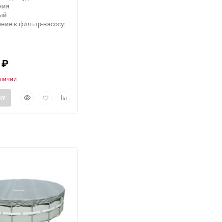
ния
лый
ние к фильтр-насосу:
0
₽
аличии
Быстрый
Добавить
Добавить
НУ
просмотр
в
к
избранное
сравнению