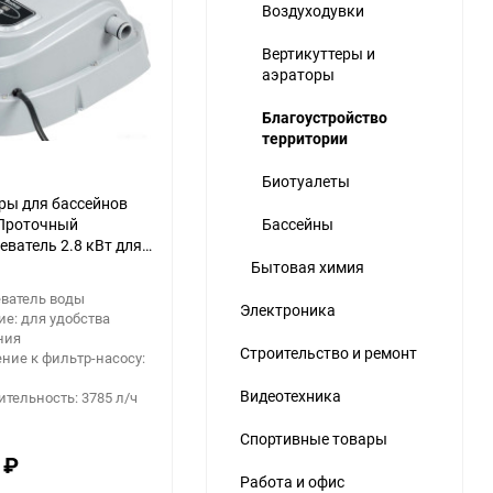
Воздуходувки
Вертикуттеры и
аэраторы
еще 5 фото
Благоустройство
территории
Биотуалеты
ры для бассейнов
 Проточный
Бассейны
еватель 2.8 кВт для
в до 17 м3 58259
Бытовая химия
еватель воды
Электроника
е: для удобства
ния
Строительство и ремонт
ние к фильтр-насосу:
Видеотехника
тельность: 3785 л/ч
Спортивные товары
0
₽
Работа и офис