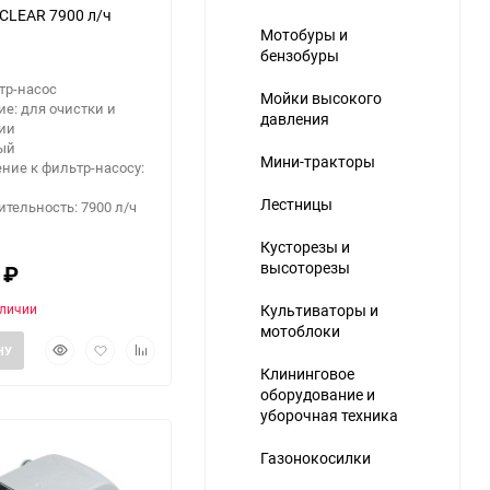
CLEAR 7900 л/ч
Мотобуры и
бензобуры
тр-насос
Мойки высокого
е: для очистки и
давления
ии
лый
Мини-тракторы
ние к фильтр-насосу:
Лестницы
тельность: 7900 л/ч
Кусторезы и
высоторезы
0
₽
аличии
Культиваторы и
мотоблоки
Быстрый
Добавить
Добавить
НУ
просмотр
в
к
Клининговое
избранное
сравнению
оборудование и
уборочная техника
Газонокосилки