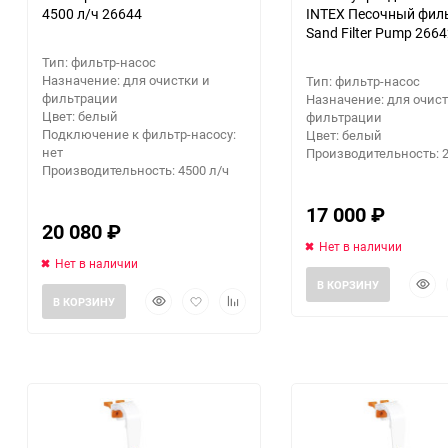
4500 л/ч 26644
INTEX Песочный фил
Sand Filter Pump 266
Заточные станки (точила)
Тип: фильтр-насос
Назначение: для очистки и
Тип: фильтр-насос
Дровоколы
фильтрации
Назначение: для очист
Цвет: белый
фильтрации
Подключение к фильтр-насосу:
Цвет: белый
Грузоподъемное
нет
Производительность: 2
оборудование
Производительность: 4500 л/ч
17 000
₽
Гидроаккумуляторы и
20 080
₽
расширительные баки
Нет в наличии
Нет в наличии
Вытяжная вентиляция
Быст
В КОРЗИНУ
Быстрый
Добавить
Добавить
прос
В КОРЗИНУ
просмотр
в
к
Вибротехника
избранное
сравнению
Бетономешалки
Бензоинструмент