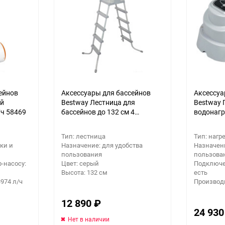
ейнов
Аксессуары для бассейнов
Аксессуа
ый
Bestway Лестница для
Bestway
/ч 58469
бассейнов до 132 см 4
водонагр
ступеньки 58337
бассейно
Тип: лестница
Тип: нагр
ки и
Назначение: для удобства
Назначени
пользования
пользова
-насосу:
Цвет: серый
Подключе
Высота: 132 см
есть
974 л/ч
Производи
12 890
₽
24 93
Нет в наличии