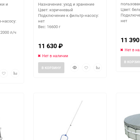
пользова
ки и
Назначение: уход и хранение
Цвет: бе
Цвет: коричневый
Подключе
Подключение к фильтр-насосу:
нет
-насосу:
нет
Вес: 16600 г
2000 л/ч
11 39
11 630
₽
Нет в н
Нет в наличии
В КОРЗИ
Быстрый
Добавить
Добавить
В КОРЗИНУ
рый
Добавить
Добавить
просмотр
в
к
мотр
в
к
избранное
сравнению
избранное
сравнению