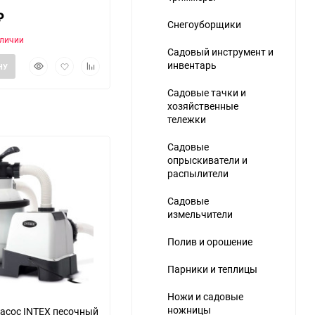
₽
Снегоуборщики
аличии
Садовый инструмент и
Быстрый
Добавить
Добавить
инвентарь
НУ
просмотр
в
к
избранное
сравнению
Садовые тачки и
хозяйственные
ю
тележки
Садовые
опрыскиватели и
распылители
Садовые
измельчители
Полив и орошение
Парники и теплицы
Ножи и садовые
ножницы
асос INTEX песочный