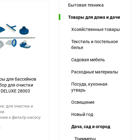
Бытовая техника
ю
Товары для дома и дачи
ю
ю
Хозяйственные товары
Текстиль и постельное
белье
Садовая мебель
Расходные материалы
ры для бассейнов
Посуда, кухонная
бор для очистки
утварь
 DELUXE 28003
Освещение
е: для очистки и
ии
Новый год
ние к фильтр-насосу:
Дача, сад и огород
г
Триммеры