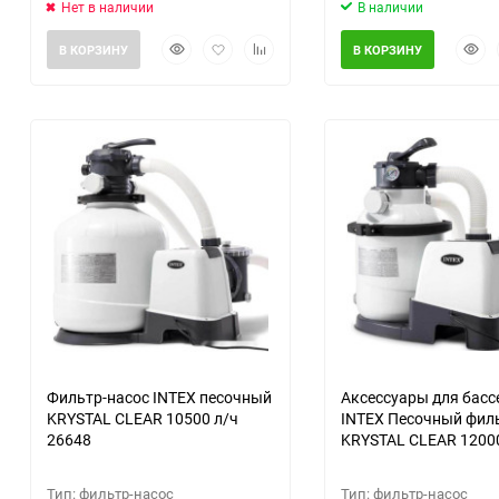
Нет в наличии
В наличии
Быстрый
Добавить
Добавить
Быст
В КОРЗИНУ
В КОРЗИНУ
просмотр
в
к
прос
избранное
сравнению
Фильтр-насос INTEX песочный
Аксессуары для басс
KRYSTAL CLEAR 10500 л/ч
INTEX Песочный фил
26648
KRYSTAL CLEAR 1200
26652
Тип: фильтр-насос
Тип: фильтр-насос