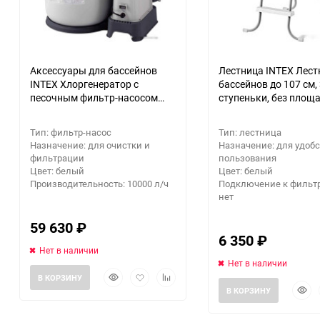
Аксессуары для бассейнов
Лестница INTEX Лест
INTEX Хлоргенератор с
бассейнов до 107 см,
песочным фильтр-насосом
ступеньки, без площ
10000л/ч 26680
Тип: фильтр-насос
Тип: лестница
Назначение: для очистки и
Назначение: для удобс
фильтрации
пользования
Цвет: белый
Цвет: белый
Производительность: 10000 л/ч
Подключение к фильтр
нет
59 630
₽
6 350
₽
Нет в наличии
Нет в наличии
Быстрый
Добавить
Добавить
В КОРЗИНУ
Быст
просмотр
в
к
В КОРЗИНУ
прос
избранное
сравнению