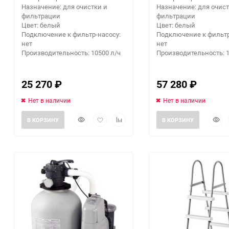
Назначение: для очистки и
Назначение: для очист
фильтрации
фильтрации
Цвет: белый
Цвет: белый
Подключение к фильтр-насосу:
Подключение к фильтр
нет
нет
Производительность: 10500 л/ч
Производительность: 1
25 270
₽
57 280
₽
Нет в наличии
Нет в наличии
Быстрый
Добавить
Добавить
Быст
В КОРЗИНУ
В КОРЗИНУ
просмотр
в
к
прос
избранное
сравнению