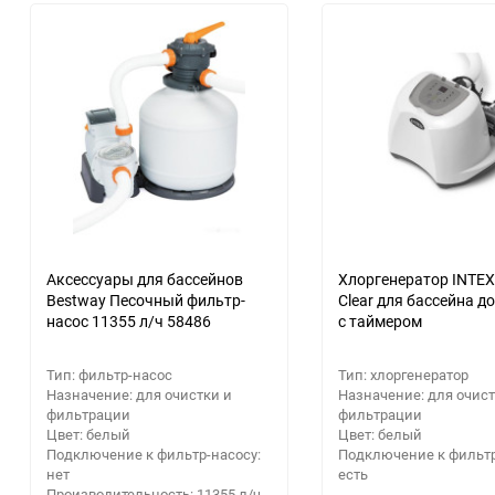
Расходные материалы
30
Аксессуары для крупной
Парковочные радары
Электрика и свет
Приемники цифрового ТВ
бытовой и встраиваемой
Посуда, кухонная утварь
60
техники
Кронштейны
Стройматериалы
Кабели для AV-аппаратуры
Освещение
90
Гаджеты
Строительный
Информационные панели
150
Новый год
инструмент
Видеонаблюдение
Звуковые панели и колонки
Дача, сад и огород
Станки
для телевизора
Аксессуары
Бытовая химия
Сварочное оборудование
Домашние кинотеатры
Аксессуары для бассейнов
Хлоргенератор INTEX 
Bestway Песочный фильтр-
Clear для бассейна до
Аккумуляторные батарейки
насос 11355 л/ч 58486
с таймером
Сантехника
Аксессуары для экшн-камер
GPS навигаторы
Тип: фильтр-насос
Тип: хлоргенератор
Ручной инструмент
Назначение: для очистки и
Назначение: для очист
фильтрации
фильтрации
Цвет: белый
Цвет: белый
Расходные материалы
Подключение к фильтр-насосу:
Подключение к фильтр
нет
есть
Распиловочные станки
Производительность: 11355 л/ч