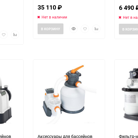
35 110
₽
6 490
Нет в наличии
Нет в н
Быстрый
Добавить
Добавить
В КОРЗИНУ
В КОРЗИ
рый
Добавить
Добавить
просмотр
в
к
мотр
в
к
избранное
сравнению
избранное
сравнению
Выберите категори
ейнов
Аксессуары для бассейнов
Фильтр-н