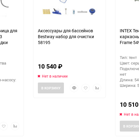
ница для
Аксессуары для бассейнов
INTEX Те
 3
Bestway набор для очистки
каркасны
адки
58195
Frame 54
Тип: тент
тва
Цвет: сер
10 540
₽
Подключе
нет
Нет в наличии
-насосу:
Длина: 54
Ширина: 
Быстрый
Добавить
Добавить
В КОРЗИНУ
просмотр
в
к
избранное
сравнению
10 51
Нет в н
рый
Добавить
Добавить
В КОРЗИ
мотр
в
к
избранное
сравнению