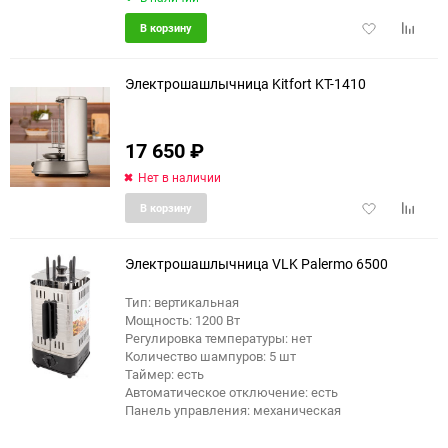
Добавить
Добави
В корзину
в
к
избранное
сравне
Электрошашлычница Kitfort KT-1410
17 650
₽
Нет в наличии
Добавить
Добави
В корзину
в
к
избранное
сравне
Электрошашлычница VLK Palermo 6500
Тип: вертикальная
Мощность: 1200 Вт
еще 18 фото
Регулировка температуры: нет
Количество шампуров: 5 шт
Таймер: есть
Автоматическое отключение: есть
Панель управления: механическая