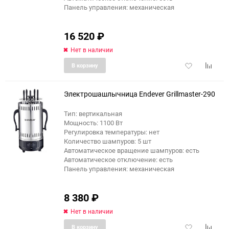
Панель управления: механическая
16 520
₽
Нет в наличии
Добавить
Добави
В корзину
в
к
избранное
сравне
Электрошашлычница Endever Grillmaster-290
Тип: вертикальная
Мощность: 1100 Вт
Регулировка температуры: нет
Количество шампуров: 5 шт
Автоматическое вращение шампуров: есть
Автоматическое отключение: есть
Панель управления: механическая
8 380
₽
Нет в наличии
Добавить
Добави
В корзину