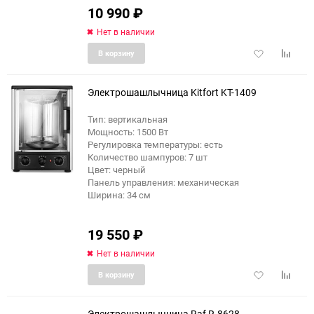
10 990
₽
Нет в наличии
Добавить
Добави
В корзину
в
к
избранное
сравне
Электрошашлычница Kitfort KT-1409
Тип: вертикальная
Мощность: 1500 Вт
еще 4 фото
Регулировка температуры: есть
Количество шампуров: 7 шт
Цвет: черный
Панель управления: механическая
Ширина: 34 см
19 550
₽
Нет в наличии
Добавить
Добави
В корзину
в
к
избранное
сравне
Электрошашлычница Raf R.8628