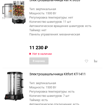
Тип: вертикальная
Мощность: 1500 Вт
еще 5 фото
Регулировка температуры: нет
Количество шампуров: 11 шт
Автоматическое вращение шампуров: есть
Таймер: нет
Панель управления: механическая
11 230
₽
Нет в наличии
Добавить
Добави
В корзину
в
к
избранное
сравне
Электрошашлычница Kitfort KT-1411
Тип: вертикальная
Мощность: 1500 Вт
еще 2 фото
Регулировка температуры: есть
Количество шампуров: 7 шт
Таймер: есть
Автоматическое отключение: есть