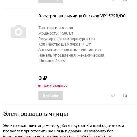
в
к
избранное
сравне
Электрошашлычница Oursson VR1522B/DC
Тип: вертикальная
Мощность: 1500 Вт
Регулировка температуры: нет
Количество шампуров: 7 шт
Автоматическое отключение: есть
Панель управления: механическая
Ширина: 34 см
0
₽
Нет в наличии
Добавить
Добави
В корзину
в
к
избранное
сравне
Электрошашлычницы
Электрошашлычница — это удобный кухонный прибор, который
позволяет приготовить шашлык в домашних условиях без
использования угля и открытого огня. Прибор работает от