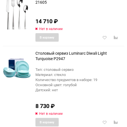
21605
14 710
₽
Нет в наличии
Добавить
Добави
В корзину
в
к
избранное
сравне
Столовый сервиз Luminarc Diwali Light
Turquoise P2947
Тип: столовый сервиз
Материал: стекло
Количество предметов в наборе: 19
Основной цвет: голубой
Детский: нет
8 730
₽
Нет в наличии
Добавить
Добави
В корзину