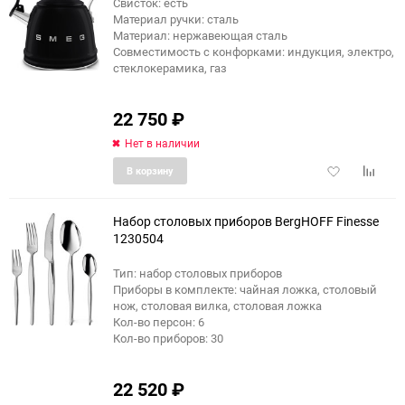
Свисток: есть
Материал ручки: сталь
еще 1 фото
Материал: нержавеющая сталь
Совместимость с конфорками: индукция, электро,
стеклокерамика, газ
22 750
₽
Нет в наличии
Добавить
Добави
В корзину
в
к
избранное
сравне
Набор столовых приборов BergHOFF Finesse
1230504
Тип: набор столовых приборов
Приборы в комплекте: чайная ложка, столовый
нож, столовая вилка, столовая ложка
Кол-во персон: 6
Кол-во приборов: 30
22 520
₽