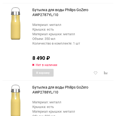
избранное
сравне
Бутылка для воды Philips GoZero
AWP2787YL/10
Материал: металл
Крышка: есть
Материал крышки: металл
Объем: 350 мл
Количество в комплекте: 1 шт
8 490
₽
Нет в наличии
Добавить
Добави
В корзину
в
к
избранное
сравне
Бутылка для воды Philips GoZero
AWP2788YL/10
Материал: металл
Крышка: есть
Материал крышки: металл