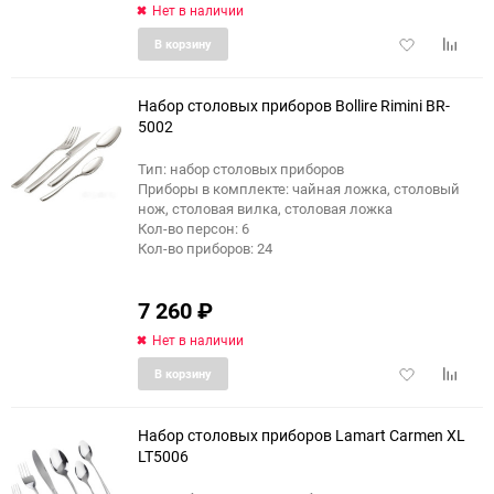
Нет в наличии
Добавить
Добави
В корзину
в
к
избранное
сравне
Набор столовых приборов Bollire Rimini BR-
5002
Тип: набор столовых приборов
Приборы в комплекте: чайная ложка, столовый
нож, столовая вилка, столовая ложка
Кол-во персон: 6
Кол-во приборов: 24
7 260
₽
Нет в наличии
Добавить
Добави
В корзину
в
к
избранное
сравне
Набор столовых приборов Lamart Carmen XL
LT5006