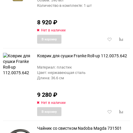
Объем: 590 мл
Количество в комплекте: 1 шт
8 920
₽
Нет в наличии
Добавить
Добави
В корзину
в
к
избранное
сравне
Коврик для сушки Franke Roll-up 112.0075.642
Материал: пластик
Цвет: нержавеющая сталь
Длина: 36.6 см
9 280
₽
Нет в наличии
Добавить
Добави
В корзину
в
к
избранное
сравне
Чайник со свистком Nadoba Magda 731501