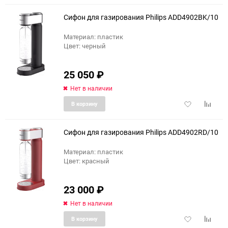
избранное
сравне
Сифон для газирования Philips ADD4902BK/10
Материал: пластик
Цвет: черный
еще 3 фото
25 050
₽
Нет в наличии
Добавить
Добави
В корзину
в
к
избранное
сравне
Сифон для газирования Philips ADD4902RD/10
Материал: пластик
Цвет: красный
еще 3 фото
23 000
₽
Нет в наличии
Добавить
Добави
В корзину
в
к