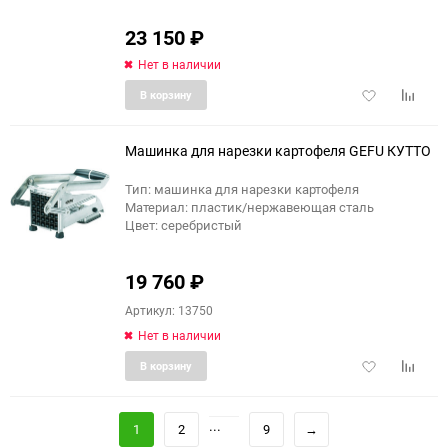
23 150
₽
Нет в наличии
Добавить
Добави
В корзину
в
к
избранное
сравне
Машинка для нарезки картофеля GEFU КУТТО
Тип: машинка для нарезки картофеля
Материал: пластик/нержавеющая сталь
Цвет: серебристый
19 760
₽
Артикул: 13750
Нет в наличии
Добавить
Добави
В корзину
в
к
избранное
сравне
...
1
2
9
→