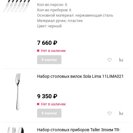
Кол-во персон: 6
Кол-во приборов: 6
Основной материал: нержавеющая сталь
Материал ручек: пластик
Цвет: черный
7 660
₽
Нет в наличии
Добавить
Добави
В корзину
в
к
избранное
сравне
Набор столовых вилок Sola Lima 11LIMA021
9 350
₽
Нет в наличии
Добавить
Добави
В корзину
в
к
избранное
сравне
Набор столовых приборов Taller Элхем TR-