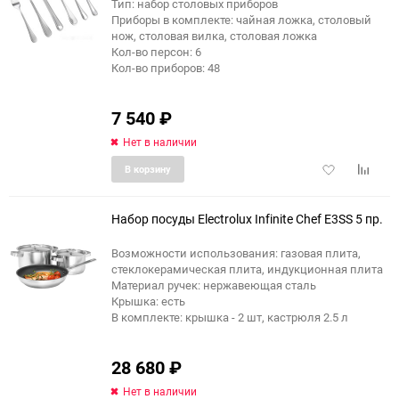
Тип: набор столовых приборов
Приборы в комплекте: чайная ложка, столовый
нож, столовая вилка, столовая ложка
Кол-во персон: 6
Кол-во приборов: 48
7 540
₽
Нет в наличии
Добавить
Добави
В корзину
в
к
избранное
сравне
Набор посуды Electrolux Infinite Chef E3SS 5 пр.
Возможности использования: газовая плита,
стеклокерамическая плита, индукционная плита
Материал ручек: нержавеющая сталь
Крышка: есть
В комплекте: крышка - 2 шт, кастрюля 2.5 л
28 680
₽
Нет в наличии