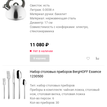
Свисток: есть
Литраж: 0.0038 л
Материал ручки: бакелит
Материал: нержавеющая сталь
Диаметр: 17 см
Совместимость с конфорками: электро,
стеклокерамика
11 080
₽
Нет в наличии
Добавить
Добави
В корзину
в
к
избранное
сравне
Набор столовых приборов BergHOFF Essence
1230500
Тип: набор столовых приборов
Приборы в комплекте: чайная ложка, столовый
нож, столовая вилка, столовая ложка
Кол-во персон: 6
Кол-во приборов: 30