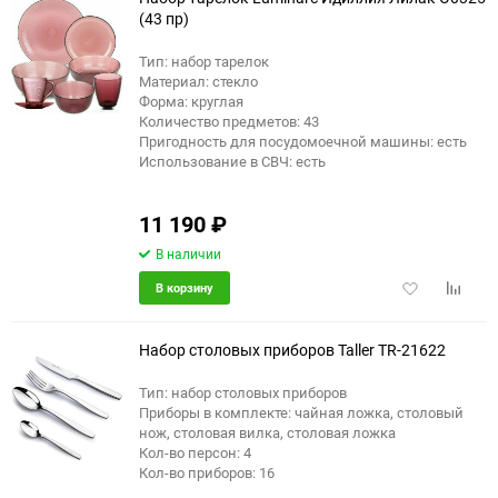
(43 пр)
Тип: набор тарелок
еще 22 фото
Материал: стекло
Форма: круглая
Количество предметов: 43
Пригодность для посудомоечной машины: есть
Использование в СВЧ: есть
11 190
₽
В наличии
Добавить
Добави
В корзину
в
к
избранное
сравне
Набор столовых приборов Taller TR-21622
Тип: набор столовых приборов
Приборы в комплекте: чайная ложка, столовый
еще 3 фото
нож, столовая вилка, столовая ложка
Кол-во персон: 4
Кол-во приборов: 16