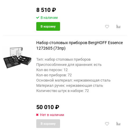
8 510
₽
В наличии
Добавить
Добави
В корзину
в
к
избранное
сравне
Набор столовых приборов BergHOFF Essence
1272605 (73пр)
Тип: набор столовых приборов
Приспособление для хранения: есть
Кол-во персон: 12
Кол-во приборов: 72
Основной материал: нержавеющая сталь
Материал ручек: нержавеющая сталь
Количество штук в наборе: 72
50 010
₽
Нет в наличии
Добавить
Добави
В корзину
в
к