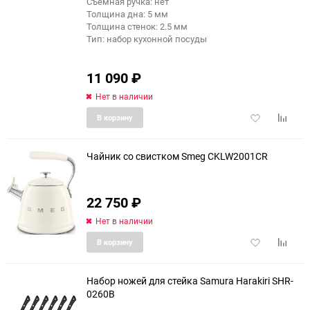
Съемная ручка: нет
Толщина дна: 5 мм
Толщина стенок: 2.5 мм
Тип: набор кухонной посуды
11 090
₽
Нет в наличии
Добавить
Добави
В корзину
в
к
избранное
сравне
Чайник со свистком Smeg CKLW2001CR
22 750
₽
еще 1 фото
Нет в наличии
Добавить
Добави
В корзину
в
к
избранное
сравне
Набор ножей для стейка Samura Harakiri SHR-
0260B