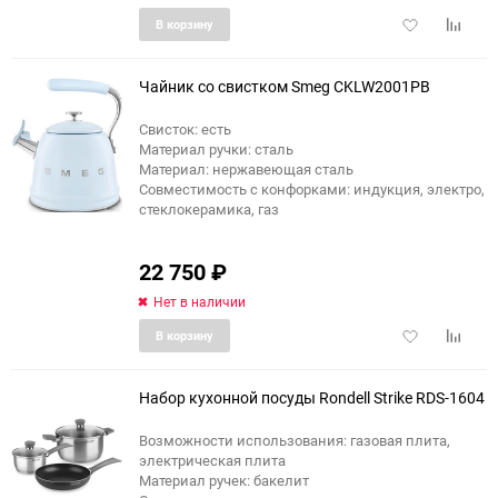
Добавить
Добави
В корзину
в
к
избранное
сравне
Чайник со свистком Smeg CKLW2001PB
Свисток: есть
Материал ручки: сталь
еще 1 фото
Материал: нержавеющая сталь
Совместимость с конфорками: индукция, электро,
стеклокерамика, газ
22 750
₽
Нет в наличии
Добавить
Добави
В корзину
в
к
избранное
сравне
Набор кухонной посуды Rondell Strike RDS-1604
Возможности использования: газовая плита,
электрическая плита
Материал ручек: бакелит