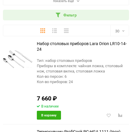
показать еще
Фильтр
Плитка
Подробно
Компактно
30
Набор столовых приборов Lara Orion LR10-14-
30
24
60
Тип: набор столовых приборов
Приборы в комплекте: чайная ложка, столовый
90
нож, столовая вилка, столовая ложка
Кол-во персон: 6
Кол-во приборов: 24
150
7 660
₽
В наличии
Добавить
Добави
В корзину
в
к
избранное
сравне
Термокувшин ProfiCook PC-HGA 1111 (Inox)