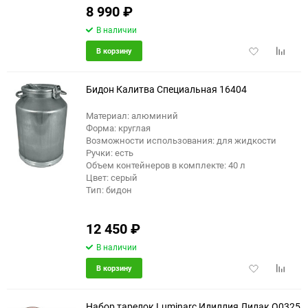
8 990
₽
В наличии
Добавить
Добави
В корзину
в
к
избранное
сравне
Бидон Калитва Специальная 16404
Материал: алюминий
Форма: круглая
Возможности использования: для жидкости
Ручки: есть
Объем контейнеров в комплекте: 40 л
Цвет: серый
Тип: бидон
12 450
₽
В наличии
Добавить
Добави
В корзину
в
к
избранное
сравне
Набор тарелок Luminarc Идиллия Лилак O0325