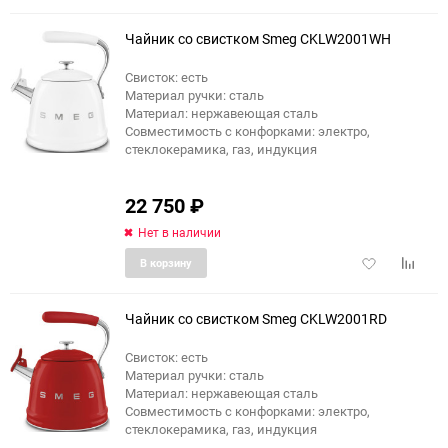
в
к
избранное
сравне
Чайник со свистком Smeg CKLW2001WH
Свисток: есть
Материал ручки: сталь
еще 1 фото
Материал: нержавеющая сталь
Совместимость с конфорками: электро,
стеклокерамика, газ, индукция
22 750
₽
Нет в наличии
Добавить
Добави
В корзину
в
к
избранное
сравне
Чайник со свистком Smeg CKLW2001RD
Свисток: есть
Материал ручки: сталь
еще 1 фото
Материал: нержавеющая сталь
Совместимость с конфорками: электро,
стеклокерамика, газ, индукция