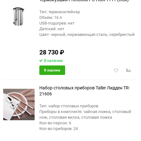
Тип: термоконтейнер
Объём: 16 л
USB-подогрев: нет
Детский: нет
Цвет: черный, нержавеющая сталь, серебристый
28 730
₽
В наличии
Добавить
Добави
В корзину
в
к
избранное
сравне
Набор столовых приборов Taller Лидден TR-
21606
Тип: набор столовых приборов
Приборы в комплекте: чайная ложка, столовый
нож, столовая вилка, столовая ложка
Кол-во персон: 6
Кол-во приборов: 24