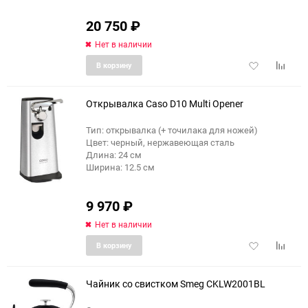
20 750
₽
Нет в наличии
Добавить
Добави
В корзину
в
к
избранное
сравне
Открывалка Caso D10 Multi Opener
Тип: открывалка (+ точилака для ножей)
Цвет: черный, нержавеющая сталь
Длина: 24 см
Ширина: 12.5 см
9 970
₽
Нет в наличии
Добавить
Добави
В корзину
в
к
избранное
сравне
Чайник со свистком Smeg CKLW2001BL